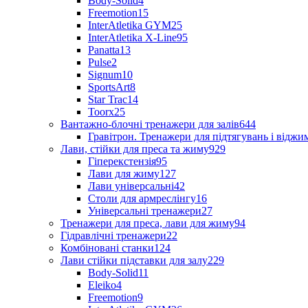
Body-Solid
4
Freemotion
15
InterAtletika GYM
25
InterAtletika X-Line
95
Panatta
13
Pulse
2
Signum
10
SportsArt
8
Star Trac
14
Toorx
25
Вантажно-блочні тренажери для залів
644
Гравітрон. Тренажери для підтягувань і відж
Лави, стійки для преса та жиму
929
Гіперекстензія
95
Лави для жиму
127
Лави універсальні
42
Столи для армреслінгу
16
Універсальні тренажери
27
Тренажери для преса, лави для жиму
94
Гідравлічні тренажери
22
Комбіновані станки
124
Лави стійки підставки для залу
229
Body-Solid
11
Eleiko
4
Freemotion
9