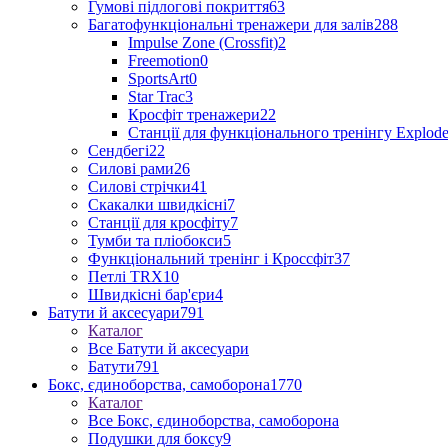
Гумові підлогові покриття
63
Багатофункціональні тренажери для залів
288
Impulse Zone (Crossfit)
2
Freemotion
0
SportsArt
0
Star Trac
3
Кросфіт тренажери
22
Станції для функціонального тренінгу Explod
Сендбегі
22
Силові рами
26
Силові стрічки
41
Скакалки швидкісні
7
Станції для кросфіту
7
Тумби та пліобокси
5
Функціональний тренінг і Кроссфіт
37
Петлі TRX
10
Швидкісні бар'єри
4
Батути й аксесуари
791
Каталог
Все Батути й аксесуари
Батути
791
Бокс, єдиноборства, самоборона
1770
Каталог
Все Бокс, єдиноборства, самоборона
Подушки для боксу
9