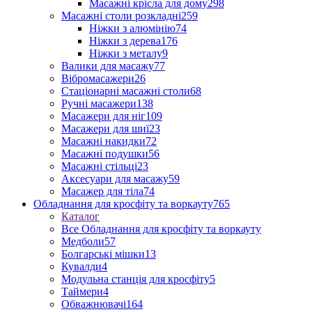
Масажні крісла для дому
298
Масажні столи розкладні
259
Ніжки з алюмінію
74
Ніжки з дерева
176
Ніжки з металу
9
Валики для масажу
77
Вібромасажери
26
Стаціонарні масажні столи
68
Ручні масажери
138
Масажери для ніг
109
Масажери для шиї
23
Масажні накидки
72
Масажні подушки
56
Масажні стільці
23
Аксесуари для масажу
59
Масажер для тіла
74
Обладнання для кросфіту та воркауту
765
Каталог
Все Обладнання для кросфіту та воркауту
Медболи
57
Болгарські мішки
13
Кувалди
4
Модульна станція для кросфіту
5
Таймери
4
Обважнювачі
164