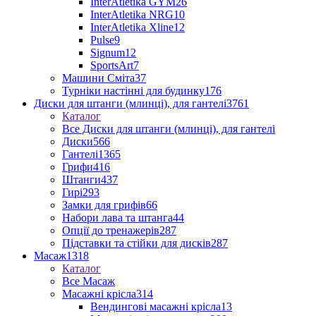
InterAtletika GYM
26
InterAtletika NRG
10
InterAtletika Xline
12
Pulse
9
Signum
12
SportsArt
7
Машини Сміта
37
Турніки настінні для будинку
176
Диски для штанги (млинці), для гантелі
3761
Каталог
Все Диски для штанги (млинці), для гантелі
Диски
566
Гантелі
1365
Грифи
416
Штанги
437
Гирі
293
Замки для грифів
66
Набори лава та штанга
44
Опції до тренажерів
287
Підставки та стійки для дисків
287
Масаж
1318
Каталог
Все Масаж
Масажні крісла
314
Вендингові масажні крісла
13