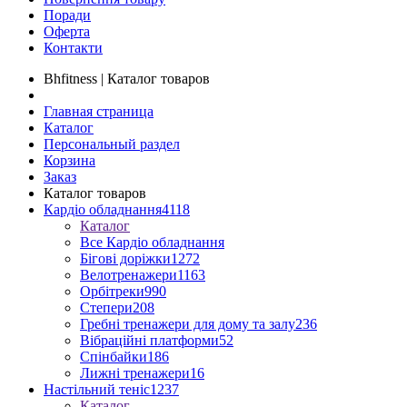
Поради
Оферта
Контакти
Bhfitness | Каталог товаров
Главная страница
Каталог
Персональный раздел
Корзина
Заказ
Каталог товаров
Кардіо обладнання
4118
Каталог
Все Кардіо обладнання
Бігові доріжки
1272
Велотренажери
1163
Орбітреки
990
Степери
208
Гребні тренажери для дому та залу
236
Вібраційні платформи
52
Спінбайки
186
Лижні тренажери
16
Настільний теніс
1237
Каталог