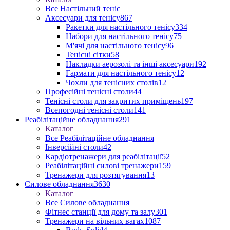
Все Настільний теніс
Аксесуари для тенісу
867
Ракетки для настільного тенісу
334
Набори для настільного тенісу
75
М'ячі для настільного тенісу
96
Тенісні сітки
58
Накладки аерозолі та інші аксесуари
192
Гармати для настільного тенісу
12
Чохли для тенісних столів
12
Професійні тенісні столи
44
Тенісні столи для закритих приміщень
197
Всепогодні тенісні столи
141
Реабілітаційне обладнання
291
Каталог
Все Реабілітаційне обладнання
Інверсійні столи
42
Кардіотренажери для реабілітації
52
Реабілітаційні силові тренажери
159
Тренажери для розтягування
13
Силове обладнання
3630
Каталог
Все Силове обладнання
Фітнес станції для дому та залу
301
Тренажери на вільних вагах
1087