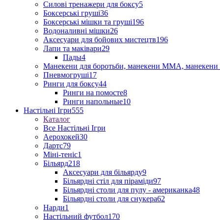
Силові тренажери для боксу
5
Боксерські груші
36
Боксерські мішки та груші
196
Водоналивні мішки
26
Аксесуари для бойових мистецтв
196
Лапи та маківари
29
Пады
4
Манекени для боротьби, манекени ММА, манекени 
Пневмогруші
17
Ринги для боксу
44
Ринги на помосте
8
Ринги напольные
10
Настільні Ігри
555
Каталог
Все Настільні Ігри
Аерохокей
30
Дартс
79
Міні-теніс
1
Більярд
218
Аксесуари для більярду
9
Більярдні стіл для піраміди
97
Більярдні столи для пулу - американка
48
Більярдні столи для снукера
62
Нарди
1
Настільний футбол
170