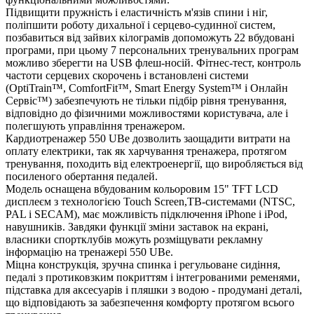
Підвищити пружність і еластичність м'язів спини і ніг,
поліпшити роботу дихальної і серцево-судинної систем,
позбавиться від зайвих кілограмів допоможуть 22 вбудовані
програми, при цьому 7 персональних тренувальних програм
можливо зберегти на USB флеш-носій. Фітнес-тест, контроль
частоти серцевих скорочень і встановлені системи
(OptiTrain™, ComfortFit™, Smart Energy System™ і Онлайн
Сервіс™) забезпечують не тільки підбір рівня тренування,
відповідно до фізичними можливостями користувача, але і
полегшують управління тренажером.
Кардиотренажер 550 UBe дозволить заощадити витрати на
оплату електрики, так як харчування тренажера, протягом
тренування, походить від електроенергії, що виробляється від
посиленого обертання педалей.
Модель оснащена вбудованим кольоровим 15" TFT LCD
дисплеєм з технологією Touch Screen,ТВ-системами (NTSC,
PAL і SECAM), має можливість підключення iPhone і iPod,
навушників. Завдяки функції зміни заставок на екрані,
власники спортклубів можуть розміщувати рекламну
інформацію на тренажері 550 UBe.
Міцна конструкція, зручна спинка і регульоване сидіння,
педалі з протиковзким покриттям і інтегрованими ременями,
підставка для аксесуарів і пляшки з водою - продумані деталі,
що відповідають за забезпечення комфорту протягом всього