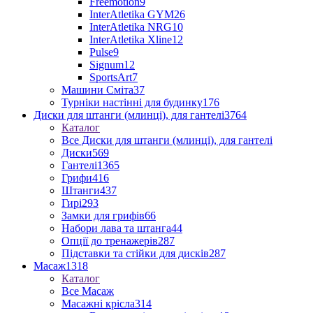
Freemotion
9
InterAtletika GYM
26
InterAtletika NRG
10
InterAtletika Xline
12
Pulse
9
Signum
12
SportsArt
7
Машини Сміта
37
Турніки настінні для будинку
176
Диски для штанги (млинці), для гантелі
3764
Каталог
Все Диски для штанги (млинці), для гантелі
Диски
569
Гантелі
1365
Грифи
416
Штанги
437
Гирі
293
Замки для грифів
66
Набори лава та штанга
44
Опції до тренажерів
287
Підставки та стійки для дисків
287
Масаж
1318
Каталог
Все Масаж
Масажні крісла
314