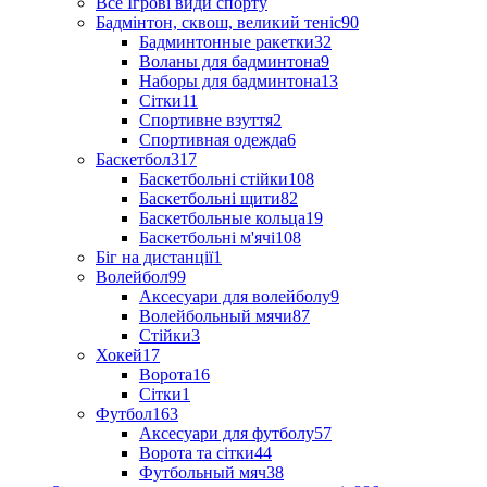
Все Ігрові види спорту
Бадмінтон, сквош, великий теніс
90
Бадминтонные ракетки
32
Воланы для бадминтона
9
Наборы для бадминтона
13
Сітки
11
Спортивне взуття
2
Спортивная одежда
6
Баскетбол
317
Баскетбольні стійки
108
Баскетбольні щити
82
Баскетбольные кольца
19
Баскетбольні м'ячі
108
Біг на дистанції
1
Волейбол
99
Аксесуари для волейболу
9
Волейбольный мячи
87
Стійки
3
Хокей
17
Ворота
16
Сітки
1
Футбол
163
Аксесуари для футболу
57
Ворота та сітки
44
Футбольный мяч
38