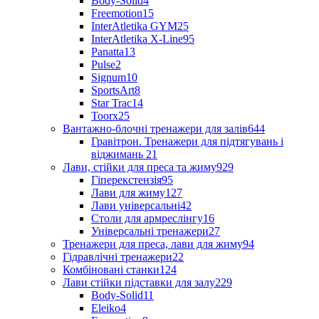
Body-Solid
4
Freemotion
15
InterAtletika GYM
25
InterAtletika X-Line
95
Panatta
13
Pulse
2
Signum
10
SportsArt
8
Star Trac
14
Toorx
25
Вантажно-блочні тренажери для залів
644
Гравітрон. Тренажери для підтягувань і
віджимань
21
Лави, стійки для преса та жиму
929
Гіперекстензія
95
Лави для жиму
127
Лави універсальні
42
Столи для армреслінгу
16
Універсальні тренажери
27
Тренажери для преса, лави для жиму
94
Гідравлічні тренажери
22
Комбіновані станки
124
Лави стійки підставки для залу
229
Body-Solid
11
Eleiko
4