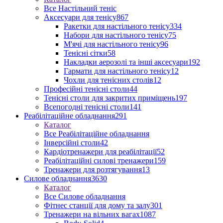
Все Настільний теніс
Аксесуари для тенісу
867
Ракетки для настільного тенісу
334
Набори для настільного тенісу
75
М'ячі для настільного тенісу
96
Тенісні сітки
58
Накладки аерозолі та інші аксесуари
192
Гармати для настільного тенісу
12
Чохли для тенісних столів
12
Професійні тенісні столи
44
Тенісні столи для закритих приміщень
197
Всепогодні тенісні столи
141
Реабілітаційне обладнання
291
Каталог
Все Реабілітаційне обладнання
Інверсійні столи
42
Кардіотренажери для реабілітації
52
Реабілітаційні силові тренажери
159
Тренажери для розтягування
13
Силове обладнання
3630
Каталог
Все Силове обладнання
Фітнес станції для дому та залу
301
Тренажери на вільних вагах
1087