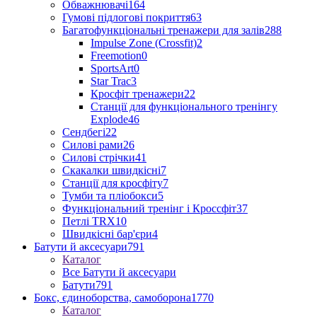
Обважнювачі
164
Гумові підлогові покриття
63
Багатофункціональні тренажери для залів
288
Impulse Zone (Crossfit)
2
Freemotion
0
SportsArt
0
Star Trac
3
Кросфіт тренажери
22
Станції для функціонального тренінгу
Explode
46
Сендбегі
22
Силові рами
26
Силові стрічки
41
Скакалки швидкісні
7
Станції для кросфіту
7
Тумби та пліобокси
5
Функціональний тренінг і Кроссфіт
37
Петлі TRX
10
Швидкісні бар'єри
4
Батути й аксесуари
791
Каталог
Все Батути й аксесуари
Батути
791
Бокс, єдиноборства, самоборона
1770
Каталог