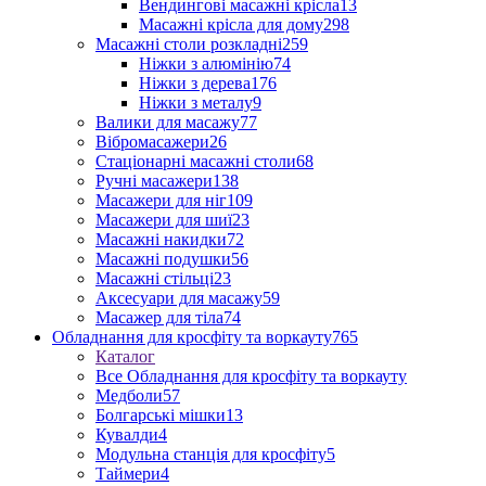
Вендингові масажні крісла
13
Масажні крісла для дому
298
Масажні столи розкладні
259
Ніжки з алюмінію
74
Ніжки з дерева
176
Ніжки з металу
9
Валики для масажу
77
Вібромасажери
26
Стаціонарні масажні столи
68
Ручні масажери
138
Масажери для ніг
109
Масажери для шиї
23
Масажні накидки
72
Масажні подушки
56
Масажні стільці
23
Аксесуари для масажу
59
Масажер для тіла
74
Обладнання для кросфіту та воркауту
765
Каталог
Все Обладнання для кросфіту та воркауту
Медболи
57
Болгарські мішки
13
Кувалди
4
Модульна станція для кросфіту
5
Таймери
4