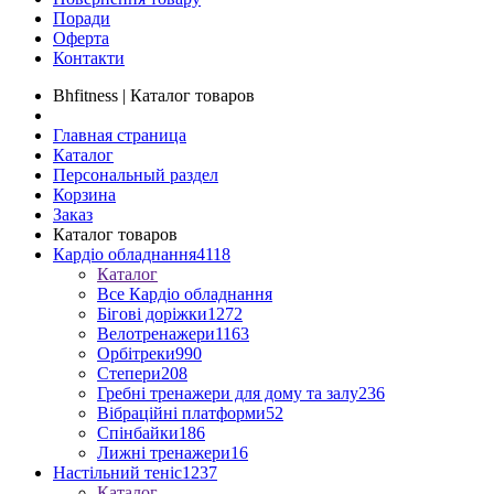
Поради
Оферта
Контакти
Bhfitness | Каталог товаров
Главная страница
Каталог
Персональный раздел
Корзина
Заказ
Каталог товаров
Кардіо обладнання
4118
Каталог
Все Кардіо обладнання
Бігові доріжки
1272
Велотренажери
1163
Орбітреки
990
Степери
208
Гребні тренажери для дому та залу
236
Вібраційні платформи
52
Спінбайки
186
Лижні тренажери
16
Настільний теніс
1237
Каталог