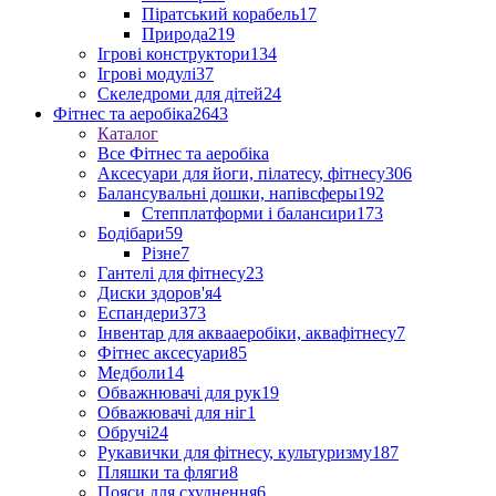
Піратський корабель
17
Природа
219
Ігрові конструктори
134
Ігрові модулі
37
Скеледроми для дітей
24
Фітнес та аеробіка
2643
Каталог
Все Фітнес та аеробіка
Аксесуари для йоги, пілатесу, фітнесу
306
Балансувальні дошки, напівсферы
192
Степплатформи і балансири
173
Бодібари
59
Різне
7
Гантелі для фітнесу
23
Диски здоров'я
4
Еспандери
373
Інвентар для аквааеробіки, аквафітнесу
7
Фітнес аксесуари
85
Медболи
14
Обважнювачі для рук
19
Обважювачі для ніг
1
Обручі
24
Рукавички для фітнесу, культуризму
187
Пляшки та фляги
8
Пояси для схуднення
6