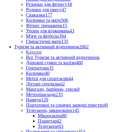
Резинки для фітнесу
18
Ролики для пресу
47
Скакалки
177
Килимки та мати
506
Фітнес тренажери
15
Упори для віджимань
43
М'ячі та фітболи
394
Гімнастичні мати
135
Туризм та активний відпочинок
2062
Каталог
Все Туризм та активний відпочинок
Дорожні сумки та валізи
460
Генератори
35
Килимки
40
Меблі для спортзалів
44
Ліхтарі спеціальні
2
Мангали, барбекю, гриль
9
Метеоприлади
235
Намети
129
Портативні та сонячні зарядні пристрої
9
Телескопи, мікроскопи
145
Мікроскопи
80
Планетарії
2
Телескопи
63
Полювання та стрілянина
354