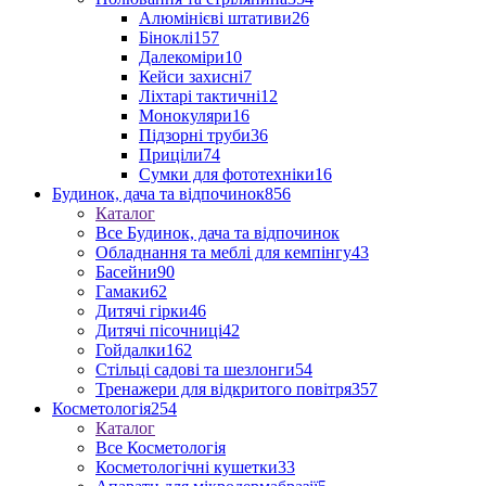
Алюмінієві штативи
26
Біноклі
157
Далекоміри
10
Кейси захисні
7
Ліхтарі тактичні
12
Монокуляри
16
Підзорні труби
36
Приціли
74
Сумки для фототехніки
16
Будинок, дача та відпочинок
856
Каталог
Все Будинок, дача та відпочинок
Обладнання та меблі для кемпінгу
43
Басейни
90
Гамаки
62
Дитячі гірки
46
Дитячі пісочниці
42
Гойдалки
162
Стільці садові та шезлонги
54
Тренажери для відкритого повітря
357
Косметологія
254
Каталог
Все Косметологія
Косметологічні кушетки
33