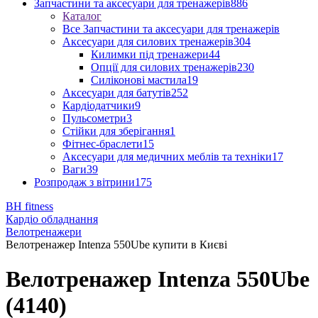
Запчастини та аксесуари для тренажерів
886
Каталог
Все Запчастини та аксесуари для тренажерів
Аксесуари для силових тренажерів
304
Килимки під тренажери
44
Опції для силових тренажерів
230
Силіконові мастила
19
Аксесуари для батутів
252
Кардіодатчики
9
Пульсометри
3
Стійки для зберігання
1
Фітнес-браслети
15
Аксесуари для медичних меблів та техніки
17
Ваги
39
Розпродаж з вітрини
175
BH fitness
Кардіо обладнання
Велотренажери
Велотренажер Intenza 550Ube купити в Києві
Велотренажер Intenza 550Ube
(4140)