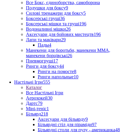
Все Бокс, єдиноборства, самоборона
Подушки для боксу
9
Силові тренажери для боксу
5
Боксерські груші
36
Боксерські мішки та груші
196
Водоналивні мішки
26
Аксесуари для бойових мистецтв
196
Лапи та маківари
29
Пады
4
Манекени для боротьби, манекени ММА,
манекени борцівські
26
Пневмогруші
17
Ринги для боксу
44
Ринги на помосте
8
Ринги напольные
10
Настільні Ігри
555
Каталог
Все Настільні Ігри
Аерохокей
30
Дартс
79
Міні-теніс
1
Більярд
218
Аксесуари для більярду
9
Більярдні стіл для піраміди
97
Більярдні столи для пулу - американка
48