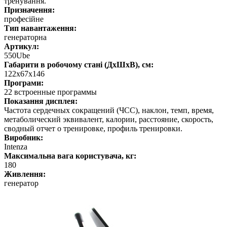
тренування.
Призначення:
професійне
Тип навантаження:
генераторна
Артикул:
550Ube
Габарити в робочому стані (ДхШхВ), см:
122х67х146
Програми:
22 встроенные программы
Показання дисплея:
Частота сердечных сокращений (ЧСС), наклон, темп, время,
метаболический эквивалент, калории, расстояние, скорость,
сводный отчет о тренировке, профиль тренировки.
Виробник:
Intenza
Максимальна вага користувача, кг:
180
Живлення:
генератор