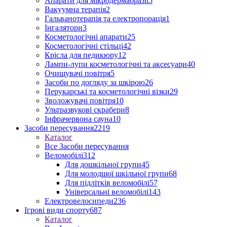
Апарати для мікродермабразії
5
Вакуумна терапія
2
Гальванотерапія та електропорація
1
Інгалятори
3
Косметологічні апарати
25
Косметологічні стільці
42
Крісла для педикюру
12
Лампи-лупи косметологічні та аксесуари
40
Очищувачі повітря
5
Засоби по догляду за шкірою
26
Перукарські та косметологічні візки
29
Зволожувачі повітря
10
Ультразвукові скрабери
8
Інфрачервона сауна
10
Засоби пересування
2219
Каталог
Все Засоби пересування
Веломобілі
312
Для дошкільної групи
45
Для молодшої шкільної групи
68
Для підлітків веломобілі
57
Універсальні веломобілі
143
Електровелосипеди
236
Ігрові види спорту
687
Каталог