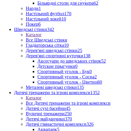
Більярдні столи для снукера
62
Нарди
1
Настільний футбол
170
Настільний хокей
10
Покер
6
Шведські стінки
342
Каталог
Все Шведські стінки
Гладіаторська сітка
10
Дерев'яні шведські стінки
25
Дерев'яні спортивні куточки
138
Аксесуари до шведських стінок
52
Детские прыгунки
0
Спортивный уголок - Бук
0
Спортивный уголок - Сосна
2
Спортивный уголок - Цветной
0
Металеві шведські стінки
135
Дитячі тренажери та ігрові комплекси
1352
Каталог
Все Дитячі тренажери та ігрові комплекси
Дитячі сухі басейни
45
Вуличні тренажери
250
Дитячі майданчики
370
Дитячі гімнастичні комплекси
326
Аквапарк
5