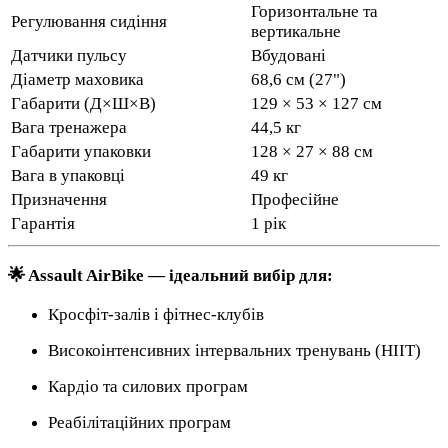
Горизонтальне та
Регулювання сидіння
вертикальне
Датчики пульсу
Вбудовані
Діаметр маховика
68,6 см (27")
Габарити (Д×Ш×В)
129 × 53 × 127 см
Вага тренажера
44,5 кг
Габарити упаковки
128 × 27 × 88 см
Вага в упаковці
49 кг
Призначення
Професійне
Гарантія
1 рік
🌟 Assault AirBike — ідеальний вибір для:
Кросфіт-залів і фітнес-клубів
Високоінтенсивних інтервальних тренувань (HIIT)
Кардіо та силових програм
Реабілітаційних програм