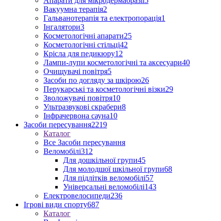
Апарати для мікродермабразії
5
Вакуумна терапія
2
Гальванотерапія та електропорація
1
Інгалятори
3
Косметологічні апарати
25
Косметологічні стільці
42
Крісла для педикюру
12
Лампи-лупи косметологічні та аксесуари
40
Очищувачі повітря
5
Засоби по догляду за шкірою
26
Перукарські та косметологічні візки
29
Зволожувачі повітря
10
Ультразвукові скрабери
8
Інфрачервона сауна
10
Засоби пересування
2219
Каталог
Все Засоби пересування
Веломобілі
312
Для дошкільної групи
45
Для молодшої шкільної групи
68
Для підлітків веломобілі
57
Універсальні веломобілі
143
Електровелосипеди
236
Ігрові види спорту
687
Каталог