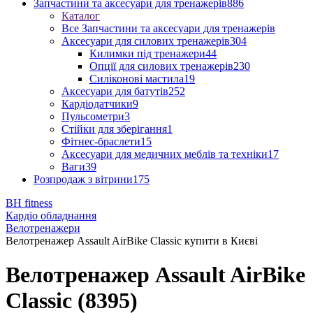
Запчастини та аксесуари для тренажерів
886
Каталог
Все Запчастини та аксесуари для тренажерів
Аксесуари для силових тренажерів
304
Килимки під тренажери
44
Опції для силових тренажерів
230
Силіконові мастила
19
Аксесуари для батутів
252
Кардіодатчики
9
Пульсометри
3
Стійки для зберігання
1
Фітнес-браслети
15
Аксесуари для медичних меблів та техніки
17
Ваги
39
Розпродаж з вітрини
175
BH fitness
Кардіо обладнання
Велотренажери
Велотренажер Assault AirBike Classic купити в Києві
Велотренажер Assault AirBike
Classic (8395)