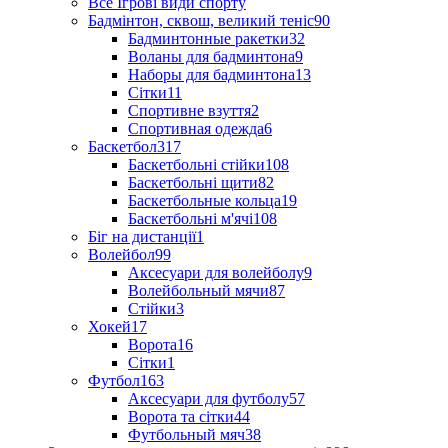
Все Ігрові види спорту
Бадмінтон, сквош, великий теніс
90
Бадминтонные ракетки
32
Воланы для бадминтона
9
Наборы для бадминтона
13
Сітки
11
Спортивне взуття
2
Спортивная одежда
6
Баскетбол
317
Баскетбольні стійки
108
Баскетбольні щити
82
Баскетбольные кольца
19
Баскетбольні м'ячі
108
Біг на дистанції
1
Волейбол
99
Аксесуари для волейболу
9
Волейбольный мячи
87
Стійки
3
Хокей
17
Ворота
16
Сітки
1
Футбол
163
Аксесуари для футболу
57
Ворота та сітки
44
Футбольный мяч
38