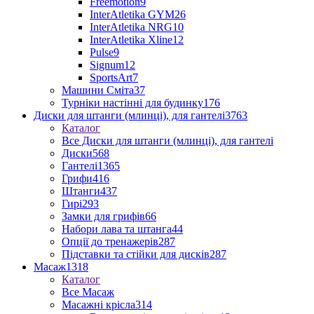
Freemotion
9
InterAtletika GYM
26
InterAtletika NRG
10
InterAtletika Xline
12
Pulse
9
Signum
12
SportsArt
7
Машини Сміта
37
Турніки настінні для будинку
176
Диски для штанги (млинці), для гантелі
3763
Каталог
Все Диски для штанги (млинці), для гантелі
Диски
568
Гантелі
1365
Грифи
416
Штанги
437
Гирі
293
Замки для грифів
66
Набори лава та штанга
44
Опції до тренажерів
287
Підставки та стійки для дисків
287
Масаж
1318
Каталог
Все Масаж
Масажні крісла
314