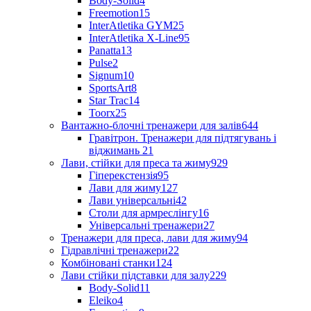
Body-Solid
4
Freemotion
15
InterAtletika GYM
25
InterAtletika X-Line
95
Panatta
13
Pulse
2
Signum
10
SportsArt
8
Star Trac
14
Toorx
25
Вантажно-блочні тренажери для залів
644
Гравітрон. Тренажери для підтягувань і
віджимань
21
Лави, стійки для преса та жиму
929
Гіперекстензія
95
Лави для жиму
127
Лави універсальні
42
Столи для армреслінгу
16
Універсальні тренажери
27
Тренажери для преса, лави для жиму
94
Гідравлічні тренажери
22
Комбіновані станки
124
Лави стійки підставки для залу
229
Body-Solid
11
Eleiko
4