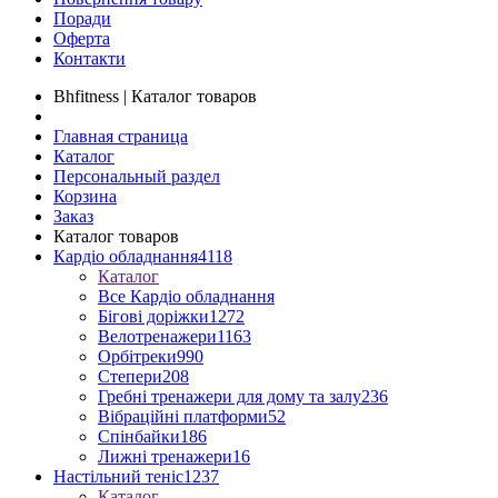
Поради
Оферта
Контакти
Bhfitness | Каталог товаров
Главная страница
Каталог
Персональный раздел
Корзина
Заказ
Каталог товаров
Кардіо обладнання
4118
Каталог
Все Кардіо обладнання
Бігові доріжки
1272
Велотренажери
1163
Орбітреки
990
Степери
208
Гребні тренажери для дому та залу
236
Вібраційні платформи
52
Спінбайки
186
Лижні тренажери
16
Настільний теніс
1237
Каталог