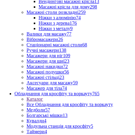
Вендингові масажні крісла
13
Масажні крісла для дому
298
Масажні столи розкладні
259
Ніжки з алюмінію
74
Ніжки з дерева
176
Ніжки з металу
9
Валики для масажу
77
Вібромасажери
26
Стаціонарні масажні столи
68
Ручні масажери
138
Масажери для ніг
109
Масажери для шиї
23
Масажні накидки
72
Масажні подушки
56
Масажні стільці
23
Аксесуари для масажу
59
Масажер для тіла
74
Обладнання для кросфіту та воркауту
765
Каталог
Все Обладнання для кросфіту та воркауту
Медболи
57
Болгарські мішки
13
Кувалди
4
Модульна станція для кросфіту
5
Таймери
4