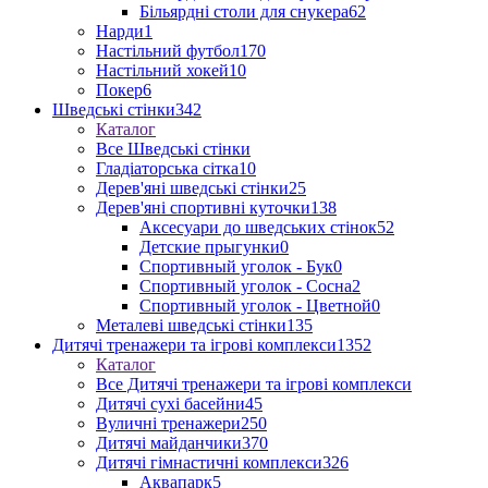
Більярдні столи для снукера
62
Нарди
1
Настільний футбол
170
Настільний хокей
10
Покер
6
Шведські стінки
342
Каталог
Все Шведські стінки
Гладіаторська сітка
10
Дерев'яні шведські стінки
25
Дерев'яні спортивні куточки
138
Аксесуари до шведських стінок
52
Детские прыгунки
0
Спортивный уголок - Бук
0
Спортивный уголок - Сосна
2
Спортивный уголок - Цветной
0
Металеві шведські стінки
135
Дитячі тренажери та ігрові комплекси
1352
Каталог
Все Дитячі тренажери та ігрові комплекси
Дитячі сухі басейни
45
Вуличні тренажери
250
Дитячі майданчики
370
Дитячі гімнастичні комплекси
326
Аквапарк
5