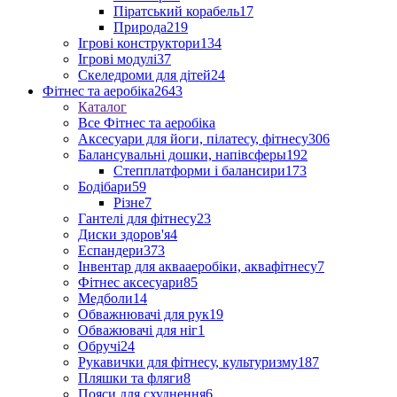
Піратський корабель
17
Природа
219
Ігрові конструктори
134
Ігрові модулі
37
Скеледроми для дітей
24
Фітнес та аеробіка
2643
Каталог
Все Фітнес та аеробіка
Аксесуари для йоги, пілатесу, фітнесу
306
Балансувальні дошки, напівсферы
192
Степплатформи і балансири
173
Бодібари
59
Різне
7
Гантелі для фітнесу
23
Диски здоров'я
4
Еспандери
373
Інвентар для аквааеробіки, аквафітнесу
7
Фітнес аксесуари
85
Медболи
14
Обважнювачі для рук
19
Обважювачі для ніг
1
Обручі
24
Рукавички для фітнесу, культуризму
187
Пляшки та фляги
8
Пояси для схуднення
6