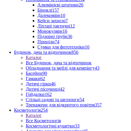
Алюмінієві штативи
26
Біноклі
157
Далекоміри
10
Кейси захисні
7
Ліхтарі тактичні
12
Монокуляри
16
Підзорні труби
36
Приціли
74
Сумки для фототехніки
16
Будинок, дача та відпочинок
856
Каталог
Все Будинок, дача та відпочинок
Обладнання та меблі для кемпінгу
43
Басейни
90
Гамаки
62
Дитячі гірки
46
Дитячі пісочниці
42
Гойдалки
162
Стільці садові та шезлонги
54
Тренажери для відкритого повітря
357
Косметологія
254
Каталог
Все Косметологія
Косметологічні кушетки
33