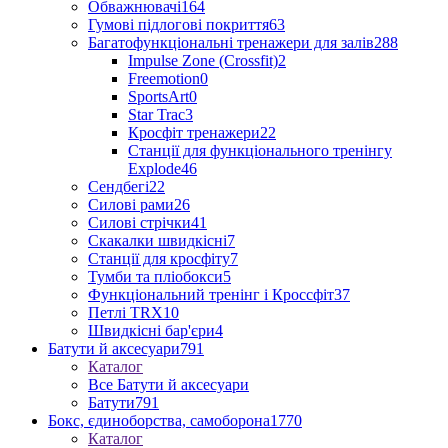
Обважнювачі
164
Гумові підлогові покриття
63
Багатофункціональні тренажери для залів
288
Impulse Zone (Crossfit)
2
Freemotion
0
SportsArt
0
Star Trac
3
Кросфіт тренажери
22
Станції для функціонального тренінгу
Explode
46
Сендбегі
22
Силові рами
26
Силові стрічки
41
Скакалки швидкісні
7
Станції для кросфіту
7
Тумби та пліобокси
5
Функціональний тренінг і Кроссфіт
37
Петлі TRX
10
Швидкісні бар'єри
4
Батути й аксесуари
791
Каталог
Все Батути й аксесуари
Батути
791
Бокс, єдиноборства, самоборона
1770
Каталог