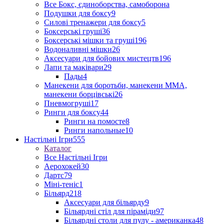
Все Бокс, єдиноборства, самоборона
Подушки для боксу
9
Силові тренажери для боксу
5
Боксерські груші
36
Боксерські мішки та груші
196
Водоналивні мішки
26
Аксесуари для бойових мистецтв
196
Лапи та маківари
29
Пады
4
Манекени для боротьби, манекени ММА,
манекени борцівські
26
Пневмогруші
17
Ринги для боксу
44
Ринги на помосте
8
Ринги напольные
10
Настільні Ігри
555
Каталог
Все Настільні Ігри
Аерохокей
30
Дартс
79
Міні-теніс
1
Більярд
218
Аксесуари для більярду
9
Більярдні стіл для піраміди
97
Більярдні столи для пулу - американка
48