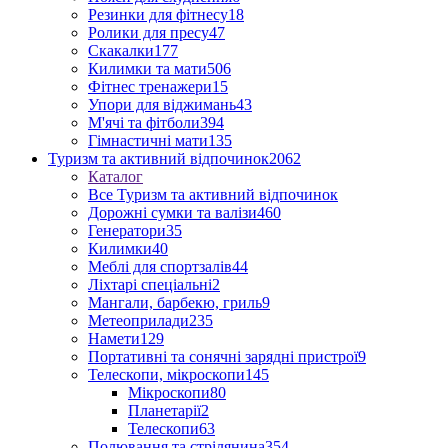
Резинки для фітнесу
18
Ролики для пресу
47
Скакалки
177
Килимки та мати
506
Фітнес тренажери
15
Упори для віджимань
43
М'ячі та фітболи
394
Гімнастичні мати
135
Туризм та активний відпочинок
2062
Каталог
Все Туризм та активний відпочинок
Дорожні сумки та валізи
460
Генератори
35
Килимки
40
Меблі для спортзалів
44
Ліхтарі спеціальні
2
Мангали, барбекю, гриль
9
Метеоприлади
235
Намети
129
Портативні та сонячні зарядні пристрої
9
Телескопи, мікроскопи
145
Мікроскопи
80
Планетарії
2
Телескопи
63
Полювання та стрілянина
354