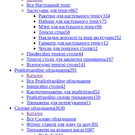
Все Настільний теніс
Аксесуари для тенісу
867
Ракетки для настільного тенісу
334
Набори для настільного тенісу
75
М'ячі для настільного тенісу
96
Тенісні сітки
58
Накладки аерозолі та інші аксесуари
192
Гармати для настільного тенісу
12
Чохли для тенісних столів
12
Професійні тенісні столи
44
Тенісні столи для закритих приміщень
197
Всепогодні тенісні столи
141
Реабілітаційне обладнання
291
Каталог
Все Реабілітаційне обладнання
Інверсійні столи
42
Кардіотренажери для реабілітації
52
Реабілітаційні силові тренажери
159
Тренажери для розтягування
13
Силове обладнання
3630
Каталог
Все Силове обладнання
Фітнес станції для дому та залу
301
Тренажери на вільних вагах
1087