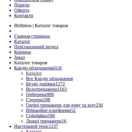
Поради
Оферта
Контакти
Bhfitness | Каталог товаров
Главная страница
Каталог
Персональный раздел
Корзина
Заказ
Каталог товаров
Кардіо обладнання
4118
Каталог
Все Кардіо обладнання
Бігові доріжки
1272
Велотренажери
1163
Орбітреки
990
Степери
208
Гребні тренажери для дому та залу
236
Вібраційні платформи
52
Спінбайки
186
Лижні тренажери
16
Настільний теніс
1237
Каталог