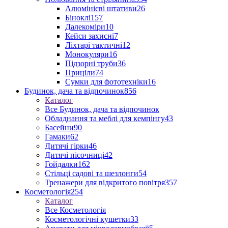
Алюмінієві штативи
26
Біноклі
157
Далекоміри
10
Кейси захисні
7
Ліхтарі тактичні
12
Монокуляри
16
Підзорні труби
36
Приціли
74
Сумки для фототехніки
16
Будинок, дача та відпочинок
856
Каталог
Все Будинок, дача та відпочинок
Обладнання та меблі для кемпінгу
43
Басейни
90
Гамаки
62
Дитячі гірки
46
Дитячі пісочниці
42
Гойдалки
162
Стільці садові та шезлонги
54
Тренажери для відкритого повітря
357
Косметологія
254
Каталог
Все Косметологія
Косметологічні кушетки
33