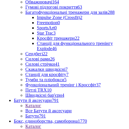
Обважнювачі
164
Гумові підлогові покриття
63
Багатофункціональні тренажери для залів
288
Impulse Zone (Crossfit)
2
Freemotion
0
SportsArt
0
Star Trac
3
Кросфіт тренажери
22
Станції для функціонального тренінгу
Explode
46
Сендбегі
22
Силові рами
26
Силові стрічки
41
Скакалки швидкісні
7
Станції для кросфіту
7
Тумби та пліобокси
5
Функціональний тренінг і Кроссфіт
37
Петлі TRX
10
Швидкісні бар'єри
4
Батути й аксесуари
791
Каталог
Все Батути й аксесуари
Батути
791
Бокс, єдиноборства, самоборона
1770
Каталог