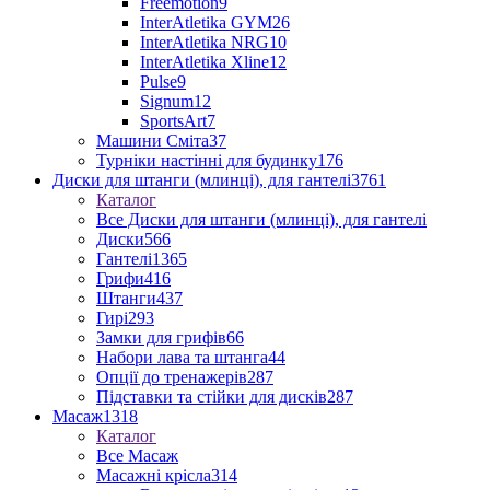
Freemotion
9
InterAtletika GYM
26
InterAtletika NRG
10
InterAtletika Xline
12
Pulse
9
Signum
12
SportsArt
7
Машини Сміта
37
Турніки настінні для будинку
176
Диски для штанги (млинці), для гантелі
3761
Каталог
Все Диски для штанги (млинці), для гантелі
Диски
566
Гантелі
1365
Грифи
416
Штанги
437
Гирі
293
Замки для грифів
66
Набори лава та штанга
44
Опції до тренажерів
287
Підставки та стійки для дисків
287
Масаж
1318
Каталог
Все Масаж
Масажні крісла
314