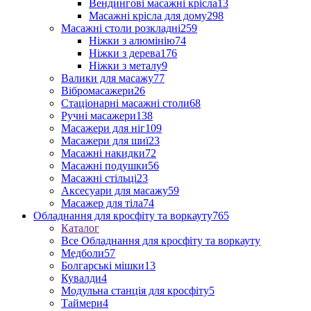
Вендингові масажні крісла
13
Масажні крісла для дому
298
Масажні столи розкладні
259
Ніжки з алюмінію
74
Ніжки з дерева
176
Ніжки з металу
9
Валики для масажу
77
Вібромасажери
26
Стаціонарні масажні столи
68
Ручні масажери
138
Масажери для ніг
109
Масажери для шиї
23
Масажні накидки
72
Масажні подушки
56
Масажні стільці
23
Аксесуари для масажу
59
Масажер для тіла
74
Обладнання для кросфіту та воркауту
765
Каталог
Все Обладнання для кросфіту та воркауту
Медболи
57
Болгарські мішки
13
Кувалди
4
Модульна станція для кросфіту
5
Таймери
4