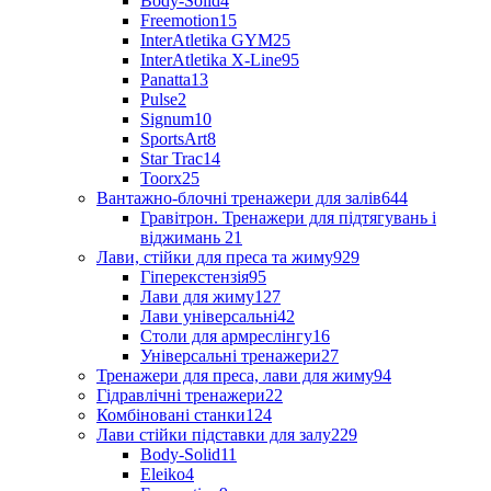
Body-Solid
4
Freemotion
15
InterAtletika GYM
25
InterAtletika X-Line
95
Panatta
13
Pulse
2
Signum
10
SportsArt
8
Star Trac
14
Toorx
25
Вантажно-блочні тренажери для залів
644
Гравітрон. Тренажери для підтягувань і
віджимань
21
Лави, стійки для преса та жиму
929
Гіперекстензія
95
Лави для жиму
127
Лави універсальні
42
Столи для армреслінгу
16
Універсальні тренажери
27
Тренажери для преса, лави для жиму
94
Гідравлічні тренажери
22
Комбіновані станки
124
Лави стійки підставки для залу
229
Body-Solid
11
Eleiko
4