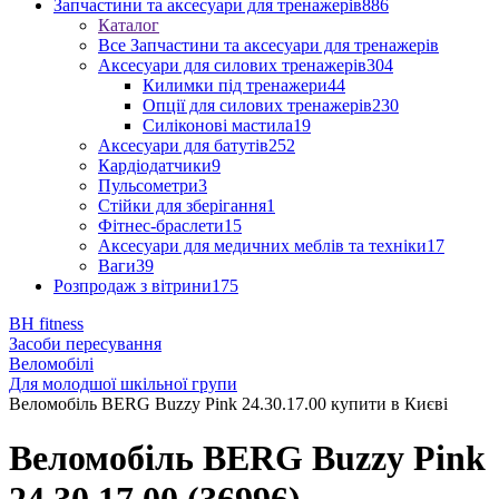
Запчастини та аксесуари для тренажерів
886
Каталог
Все Запчастини та аксесуари для тренажерів
Аксесуари для силових тренажерів
304
Килимки під тренажери
44
Опції для силових тренажерів
230
Силіконові мастила
19
Аксесуари для батутів
252
Кардіодатчики
9
Пульсометри
3
Стійки для зберігання
1
Фітнес-браслети
15
Аксесуари для медичних меблів та техніки
17
Ваги
39
Розпродаж з вітрини
175
BH fitness
Засоби пересування
Веломобілі
Для молодшої шкільної групи
Веломобіль BERG Buzzy Pink 24.30.17.00 купити в Києві
Веломобіль BERG Buzzy Pink