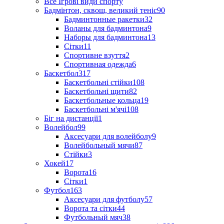
Все Ігрові види спорту
Бадмінтон, сквош, великий теніс
90
Бадминтонные ракетки
32
Воланы для бадминтона
9
Наборы для бадминтона
13
Сітки
11
Спортивне взуття
2
Спортивная одежда
6
Баскетбол
317
Баскетбольні стійки
108
Баскетбольні щити
82
Баскетбольные кольца
19
Баскетбольні м'ячі
108
Біг на дистанції
1
Волейбол
99
Аксесуари для волейболу
9
Волейбольный мячи
87
Стійки
3
Хокей
17
Ворота
16
Сітки
1
Футбол
163
Аксесуари для футболу
57
Ворота та сітки
44
Футбольный мяч
38