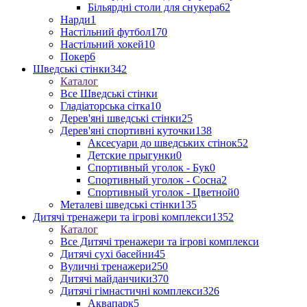
Більярдні столи для снукера
62
Нарди
1
Настільний футбол
170
Настільний хокей
10
Покер
6
Шведські стінки
342
Каталог
Все Шведські стінки
Гладіаторська сітка
10
Дерев'яні шведські стінки
25
Дерев'яні спортивні куточки
138
Аксесуари до шведських стінок
52
Детские прыгунки
0
Спортивный уголок - Бук
0
Спортивный уголок - Сосна
2
Спортивный уголок - Цветной
0
Металеві шведські стінки
135
Дитячі тренажери та ігрові комплекси
1352
Каталог
Все Дитячі тренажери та ігрові комплекси
Дитячі сухі басейни
45
Вуличні тренажери
250
Дитячі майданчики
370
Дитячі гімнастичні комплекси
326
Аквапарк
5