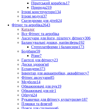
Піратський корабель
17
Природа
219
Ігрові конструктори
134
Ігрові модулі
37
Скеледроми для дітей
24
Фітнес та аеробіка
2643
Каталог
Все Фітнес та аеробіка
Аксесуари для йоги, пілатесу, фітнесу
306
Балансувальні дошки, напівсферы
192
Степплатформи і балансири
173
Бодібари
59
Різне
7
Гантелі для фітнесу
23
Диски здоров'я
4
Еспандери
373
Інвентар для аквааеробіки, аквафітнесу
7
Фітнес аксесуари
85
Медболи
14
Обважнювачі для рук
19
Обважювачі для ніг
1
Обручі
24
Рукавички для фітнесу, культуризму
187
Пляшки та фляги
8
Пояси для схуднення
6