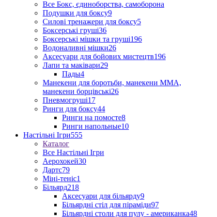
Все Бокс, єдиноборства, самоборона
Подушки для боксу
9
Силові тренажери для боксу
5
Боксерські груші
36
Боксерські мішки та груші
196
Водоналивні мішки
26
Аксесуари для бойових мистецтв
196
Лапи та маківари
29
Пады
4
Манекени для боротьби, манекени ММА,
манекени борцівські
26
Пневмогруші
17
Ринги для боксу
44
Ринги на помосте
8
Ринги напольные
10
Настільні Ігри
555
Каталог
Все Настільні Ігри
Аерохокей
30
Дартс
79
Міні-теніс
1
Більярд
218
Аксесуари для більярду
9
Більярдні стіл для піраміди
97
Більярдні столи для пулу - американка
48