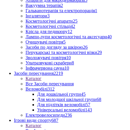
Апарати для мікродермабразії
5
Вакуумна терапія
2
Гальванотерапія та електропорація
1
Інгалятори
3
Косметологічні апарати
25
Косметологічні стільці
42
Крісла для педикюру
12
Лампи-лупи косметологічні та аксесуари
40
Очищувачі повітря
5
Засоби по догляду за шкірою
26
Перукарські та косметологічні візки
29
Зволожувачі повітря
10
Ультразвукові скрабери
8
Інфрачервона сауна
10
Засоби пересування
2219
Каталог
Все Засоби пересування
Веломобілі
312
Для дошкільної групи
45
Для молодшої шкільної групи
68
Для підлітків веломобілі
57
Універсальні веломобілі
143
Електровелосипеди
236
Ігрові види спорту
687
Каталог