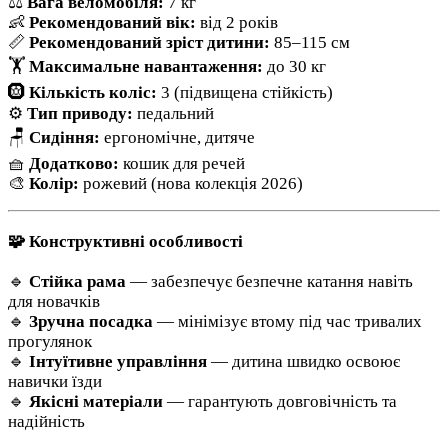
⚖️
Вага веломобіля:
7 кг
👶
Рекомендований вік:
від 2 років
📏
Рекомендований зріст дитини:
85–115 см
🏋️
Максимальне навантаження:
до 30 кг
🛞
Кількість коліс:
3 (підвищена стійкість)
⚙️
Тип приводу:
педальний
🪑
Сидіння:
ергономічне, дитяче
🧺
Додатково:
кошик для речей
🎨
Колір:
рожевий (нова колекція 2026)
🧩 Конструктивні особливості
🔹
Стійка рама
— забезпечує безпечне катання навіть
для новачків
🔹
Зручна посадка
— мінімізує втому під час тривалих
прогулянок
🔹
Інтуїтивне управління
— дитина швидко освоює
навички їзди
🔹
Якісні матеріали
— гарантують довговічність та
надійність