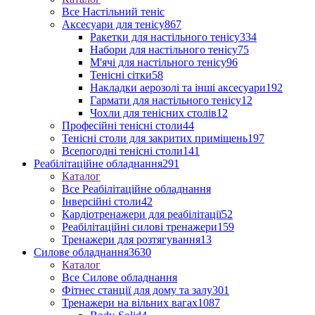
Все Настільний теніс
Аксесуари для тенісу
867
Ракетки для настільного тенісу
334
Набори для настільного тенісу
75
М'ячі для настільного тенісу
96
Тенісні сітки
58
Накладки аерозолі та інші аксесуари
192
Гармати для настільного тенісу
12
Чохли для тенісних столів
12
Професійні тенісні столи
44
Тенісні столи для закритих приміщень
197
Всепогодні тенісні столи
141
Реабілітаційне обладнання
291
Каталог
Все Реабілітаційне обладнання
Інверсійні столи
42
Кардіотренажери для реабілітації
52
Реабілітаційні силові тренажери
159
Тренажери для розтягування
13
Силове обладнання
3630
Каталог
Все Силове обладнання
Фітнес станції для дому та залу
301
Тренажери на вільних вагах
1087