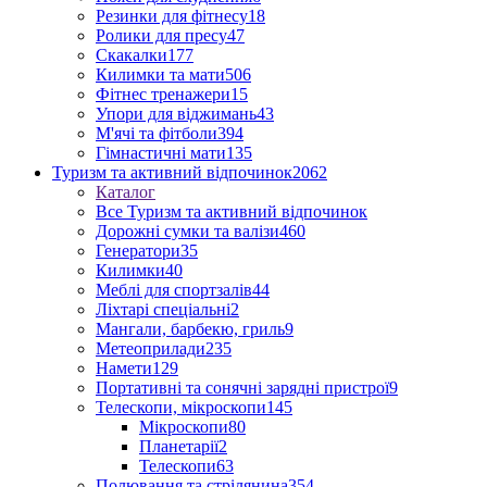
Резинки для фітнесу
18
Ролики для пресу
47
Скакалки
177
Килимки та мати
506
Фітнес тренажери
15
Упори для віджимань
43
М'ячі та фітболи
394
Гімнастичні мати
135
Туризм та активний відпочинок
2062
Каталог
Все Туризм та активний відпочинок
Дорожні сумки та валізи
460
Генератори
35
Килимки
40
Меблі для спортзалів
44
Ліхтарі спеціальні
2
Мангали, барбекю, гриль
9
Метеоприлади
235
Намети
129
Портативні та сонячні зарядні пристрої
9
Телескопи, мікроскопи
145
Мікроскопи
80
Планетарії
2
Телескопи
63
Полювання та стрілянина
354