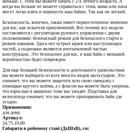
меньше. С этим вы можете начать с 2-х летнего возраста. А
когда вы больше не можете справиться с этим, мама или папа
могут легко взять и перенести ваш байки. Так как он легкий.
Безопасность, конечно, также имеет первостепенное значение
для вас, как искателя приключений. Вот почему все модели
поставляются с регулятором рулевого управления с двумя
положениями: безопасный режим для безопасного старта и
режим навыков. Здесь нет острых краев или выступающих
частей, а подножки являются неотъемлемой частью
конструкции. Это безопаснее для вас, и ваш байк с меньшей
вероятностью будет поврежден.
Для еще большей безопасности и длительного удовольствия
вы можете выбирать из всех многих видов аксессуаров. Это
означает, что вы можете защитить всю свою смекалку с
помощью крутого шлема, а с флагом вы можете быть уверены,
что взрослые в машинах тоже вас увидят. Подставка для
велосипеда означает, что вы можете припарковать байк где
угодно.
Призначення:
для дому
Артикул:
24.75.10.00
Габарити в робочому стані (ДхШхВ), см: