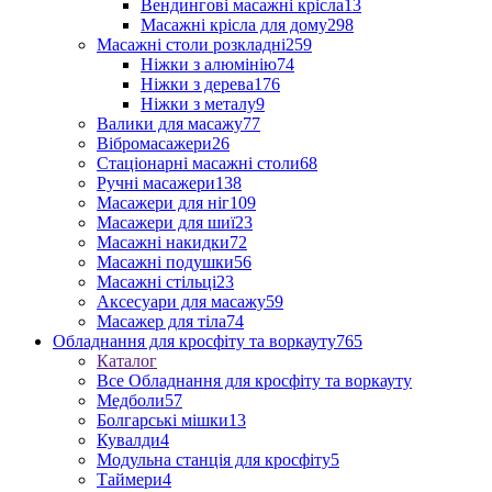
Вендингові масажні крісла
13
Масажні крісла для дому
298
Масажні столи розкладні
259
Ніжки з алюмінію
74
Ніжки з дерева
176
Ніжки з металу
9
Валики для масажу
77
Вібромасажери
26
Стаціонарні масажні столи
68
Ручні масажери
138
Масажери для ніг
109
Масажери для шиї
23
Масажні накидки
72
Масажні подушки
56
Масажні стільці
23
Аксесуари для масажу
59
Масажер для тіла
74
Обладнання для кросфіту та воркауту
765
Каталог
Все Обладнання для кросфіту та воркауту
Медболи
57
Болгарські мішки
13
Кувалди
4
Модульна станція для кросфіту
5
Таймери
4