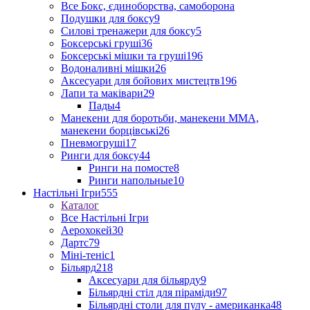
Все Бокс, єдиноборства, самоборона
Подушки для боксу
9
Силові тренажери для боксу
5
Боксерські груші
36
Боксерські мішки та груші
196
Водоналивні мішки
26
Аксесуари для бойових мистецтв
196
Лапи та маківари
29
Пады
4
Манекени для боротьби, манекени ММА,
манекени борцівські
26
Пневмогруші
17
Ринги для боксу
44
Ринги на помосте
8
Ринги напольные
10
Настільні Ігри
555
Каталог
Все Настільні Ігри
Аерохокей
30
Дартс
79
Міні-теніс
1
Більярд
218
Аксесуари для більярду
9
Більярдні стіл для піраміди
97
Більярдні столи для пулу - американка
48