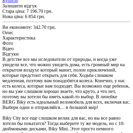
Купити
Залишити відгук
Стара ціна:
7 196.70 грн.
Нова ціна:
6 854
грн.
Ви економите:
342.70 грн.
Опис
Характеристика
Фото
Відео
Відгуки
В детстве все мы иследователи от природы, и когда уже
увидели все, что можно увидеть дома, есть громный мир на
открытом воздухе который манит, полон приключений,
которые предстоит открыть для себя. Ходьба слишком
медленная, поэтому вам понадобятся колеса. Конечно, у нас
есть колеса, которые вам подходят. Вы возможно еще ребенок,
но вы уже слишком хорошо знаете, что круто, а что нет,
поэтому вы хотели бы иметь какой-то выбор. В линейке
BERG Biky есть идеальный веломобиль для всех, включая вас.
Выбери один и отправляйся… в большой мир!
Biky City все еще слишком велик для вас, но вы все равно
хотели бы покататся? Тогда выберите ту же модель, но с 10-
дюймовыми дисками, Biky Mini. Этот просто немного