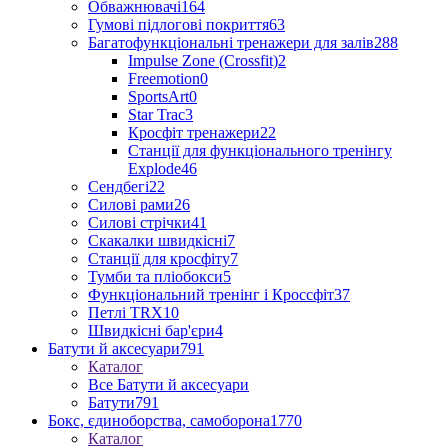
Обважнювачі
164
Гумові підлогові покриття
63
Багатофункціональні тренажери для залів
288
Impulse Zone (Crossfit)
2
Freemotion
0
SportsArt
0
Star Trac
3
Кросфіт тренажери
22
Станції для функціонального тренінгу
Explode
46
Сендбегі
22
Силові рами
26
Силові стрічки
41
Скакалки швидкісні
7
Станції для кросфіту
7
Тумби та пліобокси
5
Функціональний тренінг і Кроссфіт
37
Петлі TRX
10
Швидкісні бар'єри
4
Батути й аксесуари
791
Каталог
Все Батути й аксесуари
Батути
791
Бокс, єдиноборства, самоборона
1770
Каталог