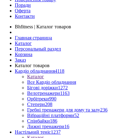
Поради
Оферта
Контакти
Bhfitness | Каталог товаров
Главная страница
Каталог
Персональный раздел
Корзина
Заказ
Каталог товаров
Кардіо обладнання
4118
Каталог
Все Кардіо обладнання
Бігові доріжки
1272
Велотренажери
1163
Орбітреки
990
Степери
208
Гребні тренажери для дому та залу
236
Вібраційні платформи
52
Спінбайки
186
Лижні тренажери
16
Настільний теніс
1237
Каталог