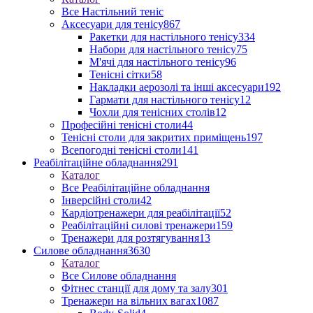
Все Настільний теніс
Аксесуари для тенісу
867
Ракетки для настільного тенісу
334
Набори для настільного тенісу
75
М'ячі для настільного тенісу
96
Тенісні сітки
58
Накладки аерозолі та інші аксесуари
192
Гармати для настільного тенісу
12
Чохли для тенісних столів
12
Професійні тенісні столи
44
Тенісні столи для закритих приміщень
197
Всепогодні тенісні столи
141
Реабілітаційне обладнання
291
Каталог
Все Реабілітаційне обладнання
Інверсійні столи
42
Кардіотренажери для реабілітації
52
Реабілітаційні силові тренажери
159
Тренажери для розтягування
13
Силове обладнання
3630
Каталог
Все Силове обладнання
Фітнес станції для дому та залу
301
Тренажери на вільних вагах
1087