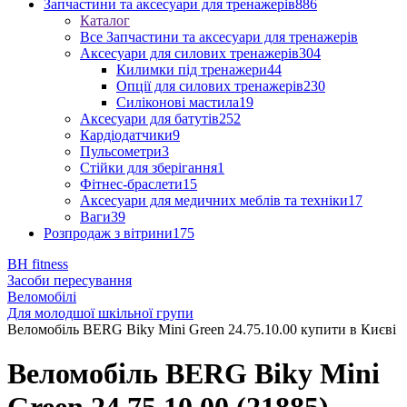
Запчастини та аксесуари для тренажерів
886
Каталог
Все Запчастини та аксесуари для тренажерів
Аксесуари для силових тренажерів
304
Килимки під тренажери
44
Опції для силових тренажерів
230
Силіконові мастила
19
Аксесуари для батутів
252
Кардіодатчики
9
Пульсометри
3
Стійки для зберігання
1
Фітнес-браслети
15
Аксесуари для медичних меблів та техніки
17
Ваги
39
Розпродаж з вітрини
175
BH fitness
Засоби пересування
Веломобілі
Для молодшої шкільної групи
Веломобіль BERG Biky Mini Green 24.75.10.00 купити в Києві
Веломобіль BERG Biky Mini