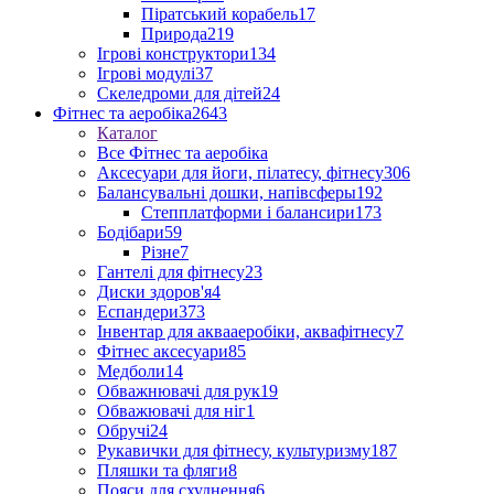
Піратський корабель
17
Природа
219
Ігрові конструктори
134
Ігрові модулі
37
Скеледроми для дітей
24
Фітнес та аеробіка
2643
Каталог
Все Фітнес та аеробіка
Аксесуари для йоги, пілатесу, фітнесу
306
Балансувальні дошки, напівсферы
192
Степплатформи і балансири
173
Бодібари
59
Різне
7
Гантелі для фітнесу
23
Диски здоров'я
4
Еспандери
373
Інвентар для аквааеробіки, аквафітнесу
7
Фітнес аксесуари
85
Медболи
14
Обважнювачі для рук
19
Обважювачі для ніг
1
Обручі
24
Рукавички для фітнесу, культуризму
187
Пляшки та фляги
8
Пояси для схуднення
6