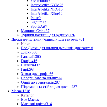
Freemotion
9
InterAtletika GYM
26
InterAtletika NRG
10
InterAtletika Xline
12
Pulse
9
Signum
12
SportsArt
7
Машини Сміта
37
Турніки настінні для будинку
176
Диски для штанги (млинці), для гантелі
3761
Каталог
Все Диски для штанги (млинці), для гантелі
Диски
566
Гантелі
1365
Грифи
416
Штанги
437
Гирі
293
Замки для грифів
66
Набори лава та штанга
44
Опції до тренажерів
287
Підставки та стійки для дисків
287
Масаж
1318
Каталог
Все Масаж
Масажні крісла
314