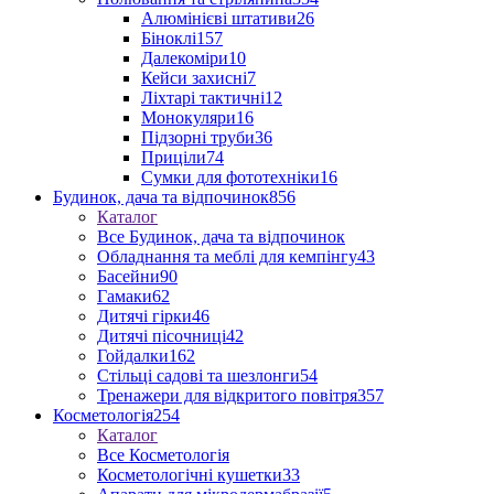
Алюмінієві штативи
26
Біноклі
157
Далекоміри
10
Кейси захисні
7
Ліхтарі тактичні
12
Монокуляри
16
Підзорні труби
36
Приціли
74
Сумки для фототехніки
16
Будинок, дача та відпочинок
856
Каталог
Все Будинок, дача та відпочинок
Обладнання та меблі для кемпінгу
43
Басейни
90
Гамаки
62
Дитячі гірки
46
Дитячі пісочниці
42
Гойдалки
162
Стільці садові та шезлонги
54
Тренажери для відкритого повітря
357
Косметологія
254
Каталог
Все Косметологія
Косметологічні кушетки
33