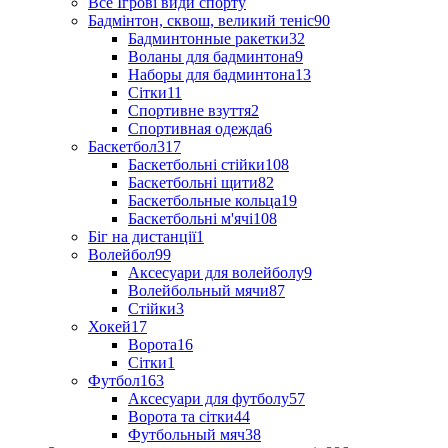
Все Ігрові види спорту
Бадмінтон, сквош, великий теніс
90
Бадминтонные ракетки
32
Воланы для бадминтона
9
Наборы для бадминтона
13
Сітки
11
Спортивне взуття
2
Спортивная одежда
6
Баскетбол
317
Баскетбольні стійки
108
Баскетбольні щити
82
Баскетбольные кольца
19
Баскетбольні м'ячі
108
Біг на дистанції
1
Волейбол
99
Аксесуари для волейболу
9
Волейбольный мячи
87
Стійки
3
Хокей
17
Ворота
16
Сітки
1
Футбол
163
Аксесуари для футболу
57
Ворота та сітки
44
Футбольный мяч
38