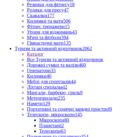
Резинки для фітнесу
18
Ролики для пресу
47
Скакалки
177
Килимки та мати
506
Фітнес тренажери
15
Упори для віджимань
43
М'ячі та фітболи
394
Гімнастичні мати
135
Туризм та активний відпочинок
2062
Каталог
Все Туризм та активний відпочинок
Дорожні сумки та валізи
460
Генератори
35
Килимки
40
Меблі для спортзалів
44
Ліхтарі спеціальні
2
Мангали, барбекю, гриль
9
Метеоприлади
235
Намети
129
Портативні та сонячні зарядні пристрої
9
Телескопи, мікроскопи
145
Мікроскопи
80
Планетарії
2
Телескопи
63
Полювання та стрілянина
354