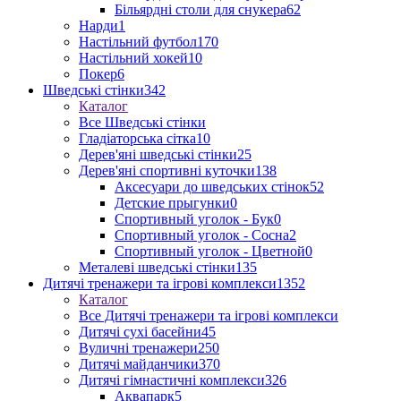
Більярдні столи для снукера
62
Нарди
1
Настільний футбол
170
Настільний хокей
10
Покер
6
Шведські стінки
342
Каталог
Все Шведські стінки
Гладіаторська сітка
10
Дерев'яні шведські стінки
25
Дерев'яні спортивні куточки
138
Аксесуари до шведських стінок
52
Детские прыгунки
0
Спортивный уголок - Бук
0
Спортивный уголок - Сосна
2
Спортивный уголок - Цветной
0
Металеві шведські стінки
135
Дитячі тренажери та ігрові комплекси
1352
Каталог
Все Дитячі тренажери та ігрові комплекси
Дитячі сухі басейни
45
Вуличні тренажери
250
Дитячі майданчики
370
Дитячі гімнастичні комплекси
326
Аквапарк
5