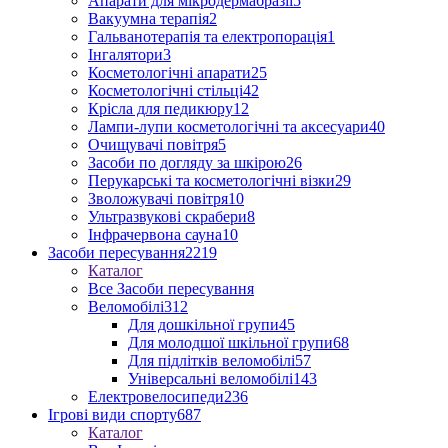
Апарати для мікродермабразії
5
Вакуумна терапія
2
Гальванотерапія та електропорація
1
Інгалятори
3
Косметологічні апарати
25
Косметологічні стільці
42
Крісла для педикюру
12
Лампи-лупи косметологічні та аксесуари
40
Очищувачі повітря
5
Засоби по догляду за шкірою
26
Перукарські та косметологічні візки
29
Зволожувачі повітря
10
Ультразвукові скрабери
8
Інфрачервона сауна
10
Засоби пересування
2219
Каталог
Все Засоби пересування
Веломобілі
312
Для дошкільної групи
45
Для молодшої шкільної групи
68
Для підлітків веломобілі
57
Універсальні веломобілі
143
Електровелосипеди
236
Ігрові види спорту
687
Каталог