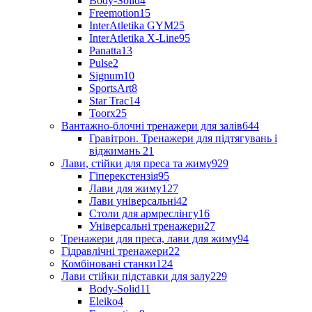
Body-Solid
4
Freemotion
15
InterAtletika GYM
25
InterAtletika X-Line
95
Panatta
13
Pulse
2
Signum
10
SportsArt
8
Star Trac
14
Toorx
25
Вантажно-блочні тренажери для залів
644
Гравітрон. Тренажери для підтягувань і
віджимань
21
Лави, стійки для преса та жиму
929
Гіперекстензія
95
Лави для жиму
127
Лави універсальні
42
Столи для армреслінгу
16
Універсальні тренажери
27
Тренажери для преса, лави для жиму
94
Гідравлічні тренажери
22
Комбіновані станки
124
Лави стійки підставки для залу
229
Body-Solid
11
Eleiko
4