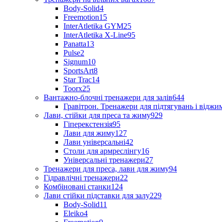
Body-Solid
4
Freemotion
15
InterAtletika GYM
25
InterAtletika X-Line
95
Panatta
13
Pulse
2
Signum
10
SportsArt
8
Star Trac
14
Toorx
25
Вантажно-блочні тренажери для залів
644
Гравітрон. Тренажери для підтягувань і відж
Лави, стійки для преса та жиму
929
Гіперекстензія
95
Лави для жиму
127
Лави універсальні
42
Столи для армреслінгу
16
Універсальні тренажери
27
Тренажери для преса, лави для жиму
94
Гідравлічні тренажери
22
Комбіновані станки
124
Лави стійки підставки для залу
229
Body-Solid
11
Eleiko
4