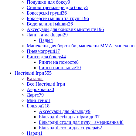
Подушки для боксу
9
Силові тренажери для боксу
5
Боксерські груші
36
Боксерські мішки та груші
196
Водоналивні мішки
26
Аксесуари для бойових мистецтв
196
Лапи та маківари
29
Пады
4
Манекени для боротьби, манекени ММА, манекени 
Пневмогруші
17
Ринги для боксу
44
Ринги на помосте
8
Ринги напольные
10
Настільні Ігри
555
Каталог
Все Настільні Ігри
Аерохокей
30
Дартс
79
Міні-теніс
1
Більярд
218
Аксесуари для більярду
9
Більярдні стіл для піраміди
97
Більярдні столи для пулу - американка
48
Більярдні столи для снукера
62
Нарди
1