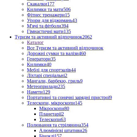
Скакалки
177
Килимки та мати
506
Фітнес тренажери
15
Упори для віджимань
43
М'ячі та фітболи
394
Гімнастичні мати
135
Туризм та активний відпочинок
2062
Каталог
Все Туризм та активний відпочинок
Дорожні сумки та валізи
460
Генератори
35
Килимки
40
Меблі для спортзалів
44
Ліхтарі спеціальні
2
Мангали, барбекю, гриль
9
Метеоприлади
235
Намети
129
Портативні та сонячні зарядні пристрої
9
Телескопи, мікроскопи
145
Мікроскопи
80
Планетарії
2
Телескопи
63
Полювання та стрілянина
354
Алюмінієві штативи
26
Біноклі
157