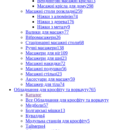
Вендингові масажні крісла
13
Масажні крісла для дому
298
Масажні столи розкладні
259
Ніжки з алюмінію
74
Ніжки з дерева
176
Ніжки з металу
9
Валики для масажу
77
Вібромасажери
26
Стаціонарні масажні столи
68
Ручні масажери
138
Масажери для ніг
109
Масажери для шиї
23
Масажні накидки
72
Масажні подушки
56
Масажні стільці
23
Аксесуари для масажу
59
Масажер для тіла
74
Обладнання для кросфіту та воркауту
765
Каталог
Все Обладнання для кросфіту та воркауту
Медболи
57
Болгарські мішки
13
Кувалди
4
Модульна станція для кросфіту
5
Таймери
4