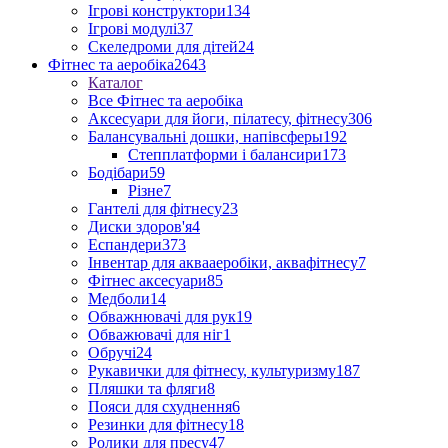
Ігрові конструктори
134
Ігрові модулі
37
Скеледроми для дітей
24
Фітнес та аеробіка
2643
Каталог
Все Фітнес та аеробіка
Аксесуари для йоги, пілатесу, фітнесу
306
Балансувальні дошки, напівсферы
192
Степплатформи і балансири
173
Бодібари
59
Різне
7
Гантелі для фітнесу
23
Диски здоров'я
4
Еспандери
373
Інвентар для аквааеробіки, аквафітнесу
7
Фітнес аксесуари
85
Медболи
14
Обважнювачі для рук
19
Обважювачі для ніг
1
Обручі
24
Рукавички для фітнесу, культуризму
187
Пляшки та фляги
8
Пояси для схуднення
6
Резинки для фітнесу
18
Ролики для пресу
47