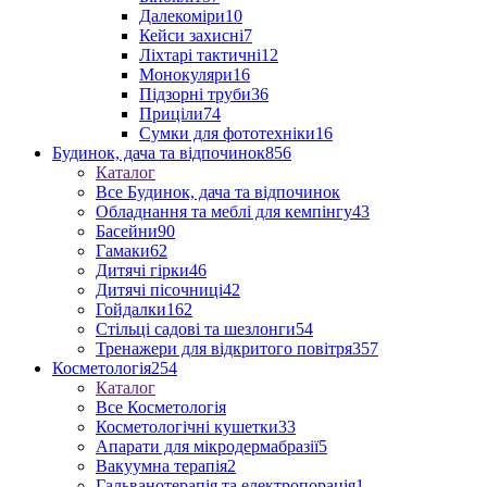
Далекоміри
10
Кейси захисні
7
Ліхтарі тактичні
12
Монокуляри
16
Підзорні труби
36
Приціли
74
Сумки для фототехніки
16
Будинок, дача та відпочинок
856
Каталог
Все Будинок, дача та відпочинок
Обладнання та меблі для кемпінгу
43
Басейни
90
Гамаки
62
Дитячі гірки
46
Дитячі пісочниці
42
Гойдалки
162
Стільці садові та шезлонги
54
Тренажери для відкритого повітря
357
Косметологія
254
Каталог
Все Косметологія
Косметологічні кушетки
33
Апарати для мікродермабразії
5
Вакуумна терапія
2
Гальванотерапія та електропорація
1