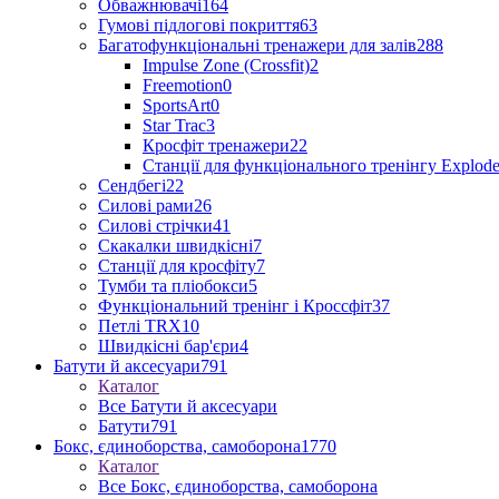
Обважнювачі
164
Гумові підлогові покриття
63
Багатофункціональні тренажери для залів
288
Impulse Zone (Crossfit)
2
Freemotion
0
SportsArt
0
Star Trac
3
Кросфіт тренажери
22
Станції для функціонального тренінгу Explod
Сендбегі
22
Силові рами
26
Силові стрічки
41
Скакалки швидкісні
7
Станції для кросфіту
7
Тумби та пліобокси
5
Функціональний тренінг і Кроссфіт
37
Петлі TRX
10
Швидкісні бар'єри
4
Батути й аксесуари
791
Каталог
Все Батути й аксесуари
Батути
791
Бокс, єдиноборства, самоборона
1770
Каталог
Все Бокс, єдиноборства, самоборона