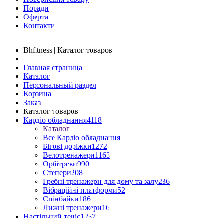
Поради
Оферта
Контакти
Bhfitness | Каталог товаров
Главная страница
Каталог
Персональный раздел
Корзина
Заказ
Каталог товаров
Кардіо обладнання
4118
Каталог
Все Кардіо обладнання
Бігові доріжки
1272
Велотренажери
1163
Орбітреки
990
Степери
208
Гребні тренажери для дому та залу
236
Вібраційні платформи
52
Спінбайки
186
Лижні тренажери
16
Настільний теніс
1237