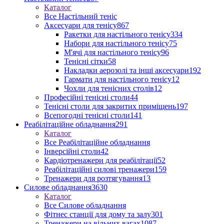
Каталог
Все Настільний теніс
Аксесуари для тенісу
867
Ракетки для настільного тенісу
334
Набори для настільного тенісу
75
М'ячі для настільного тенісу
96
Тенісні сітки
58
Накладки аерозолі та інші аксесуари
192
Гармати для настільного тенісу
12
Чохли для тенісних столів
12
Професійні тенісні столи
44
Тенісні столи для закритих приміщень
197
Всепогодні тенісні столи
141
Реабілітаційне обладнання
291
Каталог
Все Реабілітаційне обладнання
Інверсійні столи
42
Кардіотренажери для реабілітації
52
Реабілітаційні силові тренажери
159
Тренажери для розтягування
13
Силове обладнання
3630
Каталог
Все Силове обладнання
Фітнес станції для дому та залу
301
Тренажери на вільних вагах
1087