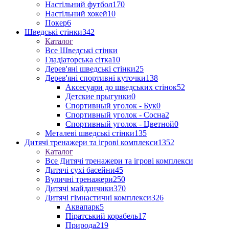
Настільний футбол
170
Настільний хокей
10
Покер
6
Шведські стінки
342
Каталог
Все Шведські стінки
Гладіаторська сітка
10
Дерев'яні шведські стінки
25
Дерев'яні спортивні куточки
138
Аксесуари до шведських стінок
52
Детские прыгунки
0
Спортивный уголок - Бук
0
Спортивный уголок - Сосна
2
Спортивный уголок - Цветной
0
Металеві шведські стінки
135
Дитячі тренажери та ігрові комплекси
1352
Каталог
Все Дитячі тренажери та ігрові комплекси
Дитячі сухі басейни
45
Вуличні тренажери
250
Дитячі майданчики
370
Дитячі гімнастичні комплекси
326
Аквапарк
5
Піратський корабель
17
Природа
219