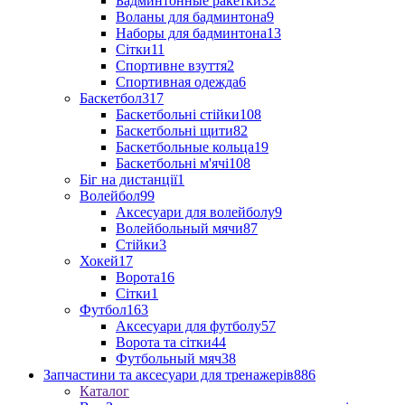
Бадминтонные ракетки
32
Воланы для бадминтона
9
Наборы для бадминтона
13
Сітки
11
Спортивне взуття
2
Спортивная одежда
6
Баскетбол
317
Баскетбольні стійки
108
Баскетбольні щити
82
Баскетбольные кольца
19
Баскетбольні м'ячі
108
Біг на дистанції
1
Волейбол
99
Аксесуари для волейболу
9
Волейбольный мячи
87
Стійки
3
Хокей
17
Ворота
16
Сітки
1
Футбол
163
Аксесуари для футболу
57
Ворота та сітки
44
Футбольный мяч
38
Запчастини та аксесуари для тренажерів
886
Каталог