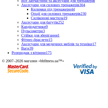
Все Запчастини та аксесуари для тренажерів
Аксесуари для силових тренажерів
304
Килимки під тренажери
44
Опції для силових тренажерів
230
Силіконові мастила
19
Аксесуари для батутів
252
Кардіодатчики
9
Пульсометри
3
Стійки для зберігання
1
Фітнес-браслети
15
Аксесуари для медичних меблів та техніки
17
Ваги
39
Розпродаж з вітрини
175
© 2007–2026 магазин «bhfitness.ua™»