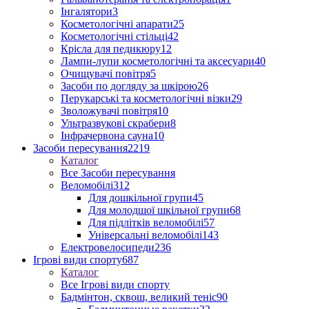
Інгалятори
3
Косметологічні апарати
25
Косметологічні стільці
42
Крісла для педикюру
12
Лампи-лупи косметологічні та аксесуари
40
Очищувачі повітря
5
Засоби по догляду за шкірою
26
Перукарські та косметологічні візки
29
Зволожувачі повітря
10
Ультразвукові скрабери
8
Інфрачервона сауна
10
Засоби пересування
2219
Каталог
Все Засоби пересування
Веломобілі
312
Для дошкільної групи
45
Для молодшої шкільної групи
68
Для підлітків веломобілі
57
Універсальні веломобілі
143
Електровелосипеди
236
Ігрові види спорту
687
Каталог
Все Ігрові види спорту
Бадмінтон, сквош, великий теніс
90