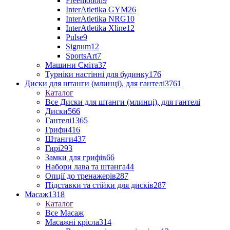
Freemotion
9
InterAtletika GYM
26
InterAtletika NRG
10
InterAtletika Xline
12
Pulse
9
Signum
12
SportsArt
7
Машини Сміта
37
Турніки настінні для будинку
176
Диски для штанги (млинці), для гантелі
3761
Каталог
Все Диски для штанги (млинці), для гантелі
Диски
566
Гантелі
1365
Грифи
416
Штанги
437
Гирі
293
Замки для грифів
66
Набори лава та штанга
44
Опції до тренажерів
287
Підставки та стійки для дисків
287
Масаж
1318
Каталог
Все Масаж
Масажні крісла
314