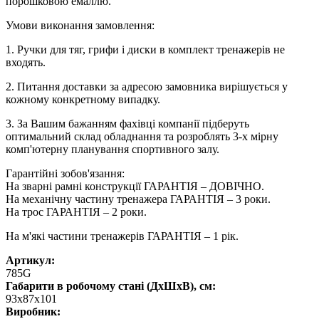
порошковою емаллю.
Умови виконання замовлення:
1. Ручки для тяг, грифи і диски в комплект тренажерів не
входять.
2. Питання доставки за адресою замовника вирішується у
кожному конкретному випадку.
3. За Вашим бажанням фахівці компанії підберуть
оптимальний склад обладнання та розроблять 3-х мірну
комп'ютерну планування спортивного залу.
Гарантійні зобов'язання:
На зварні рамні конструкції ГАРАНТІЯ – ДОВІЧНО.
На механічну частину тренажера ГАРАНТІЯ – 3 роки.
На трос ГАРАНТІЯ – 2 роки.
На м'які частини тренажерів ГАРАНТІЯ – 1 рік.
Артикул:
785G
Габарити в робочому стані (ДхШхВ), см:
93х87х101
Виробник: