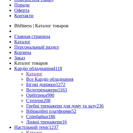
Поради
Оферта
Контакти
Bhfitness | Каталог товаров
Главная страница
Каталог
Персональный раздел
Корзина
Заказ
Каталог товаров
Кардіо обладнання
4118
Каталог
Все Кардіо обладнання
Бігові доріжки
1272
Велотренажери
1163
Орбітреки
990
Степери
208
Гребні тренажери для дому та залу
236
Вібраційні платформи
52
Спінбайки
186
Лижні тренажери
16
Настільний теніс
1237
Каталог