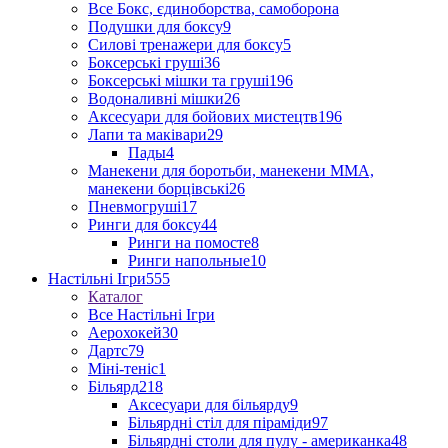
Все Бокс, єдиноборства, самоборона
Подушки для боксу
9
Силові тренажери для боксу
5
Боксерські груші
36
Боксерські мішки та груші
196
Водоналивні мішки
26
Аксесуари для бойових мистецтв
196
Лапи та маківари
29
Пады
4
Манекени для боротьби, манекени ММА,
манекени борцівські
26
Пневмогруші
17
Ринги для боксу
44
Ринги на помосте
8
Ринги напольные
10
Настільні Ігри
555
Каталог
Все Настільні Ігри
Аерохокей
30
Дартс
79
Міні-теніс
1
Більярд
218
Аксесуари для більярду
9
Більярдні стіл для піраміди
97
Більярдні столи для пулу - американка
48