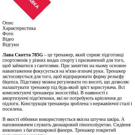
Опис
Характеристика
Фото
Відео
Відгуки
Лава Скотта 785G
– це тренажер, який сприяє підготовці
спортсменів у різних видах спорту і призначений для того,
щоб займатися з гантелями. При заняттях на ньому основне
навантаження фокусується на м'язи-згиначі руки. Тренажер
застосовується для того, щоб відпрацювати форму рельєфу
біцепса. Підставку можна регулювати по висоті, що дозволяє
налаштувати тренажер під будь-який зріст користувача. Всі
комплектуючі тренажера зносостійкі. В наявності є
амортизуючі підп'ятники, які не потребують кріплення до
підлоги. Конструкція тренажера зроблена з нержавіючої сталі і
посилена.
В якості оббивки використовується якісна штучна шкіра. А
наповнювачем служить двошаровий пінополіуретан. Сидіння
виконано з багатошарової фанери. Тренажер покритий