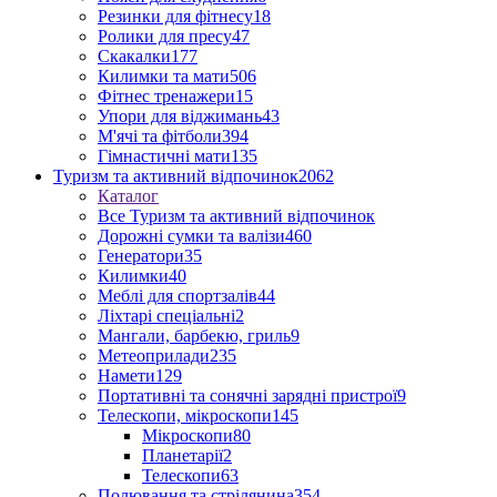
Резинки для фітнесу
18
Ролики для пресу
47
Скакалки
177
Килимки та мати
506
Фітнес тренажери
15
Упори для віджимань
43
М'ячі та фітболи
394
Гімнастичні мати
135
Туризм та активний відпочинок
2062
Каталог
Все Туризм та активний відпочинок
Дорожні сумки та валізи
460
Генератори
35
Килимки
40
Меблі для спортзалів
44
Ліхтарі спеціальні
2
Мангали, барбекю, гриль
9
Метеоприлади
235
Намети
129
Портативні та сонячні зарядні пристрої
9
Телескопи, мікроскопи
145
Мікроскопи
80
Планетарії
2
Телескопи
63
Полювання та стрілянина
354