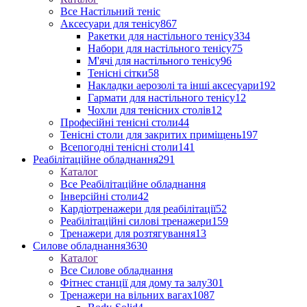
Все Настільний теніс
Аксесуари для тенісу
867
Ракетки для настільного тенісу
334
Набори для настільного тенісу
75
М'ячі для настільного тенісу
96
Тенісні сітки
58
Накладки аерозолі та інші аксесуари
192
Гармати для настільного тенісу
12
Чохли для тенісних столів
12
Професійні тенісні столи
44
Тенісні столи для закритих приміщень
197
Всепогодні тенісні столи
141
Реабілітаційне обладнання
291
Каталог
Все Реабілітаційне обладнання
Інверсійні столи
42
Кардіотренажери для реабілітації
52
Реабілітаційні силові тренажери
159
Тренажери для розтягування
13
Силове обладнання
3630
Каталог
Все Силове обладнання
Фітнес станції для дому та залу
301
Тренажери на вільних вагах
1087