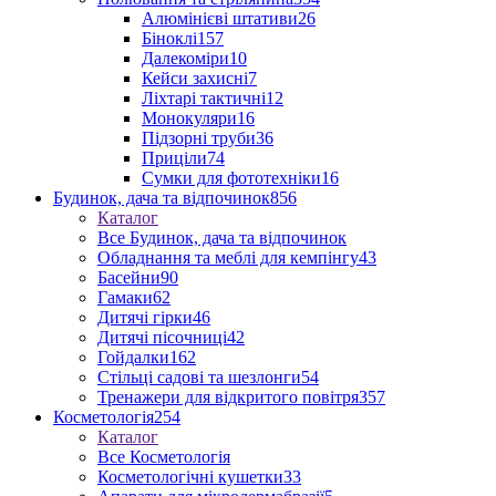
Алюмінієві штативи
26
Біноклі
157
Далекоміри
10
Кейси захисні
7
Ліхтарі тактичні
12
Монокуляри
16
Підзорні труби
36
Приціли
74
Сумки для фототехніки
16
Будинок, дача та відпочинок
856
Каталог
Все Будинок, дача та відпочинок
Обладнання та меблі для кемпінгу
43
Басейни
90
Гамаки
62
Дитячі гірки
46
Дитячі пісочниці
42
Гойдалки
162
Стільці садові та шезлонги
54
Тренажери для відкритого повітря
357
Косметологія
254
Каталог
Все Косметологія
Косметологічні кушетки
33