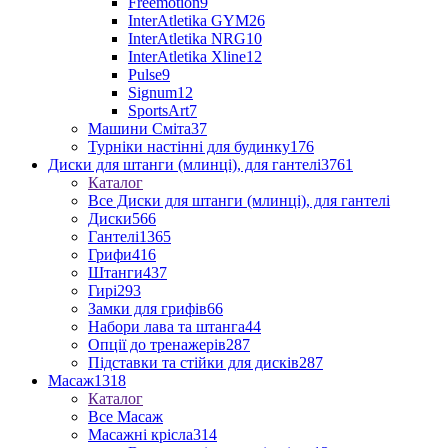
Freemotion
9
InterAtletika GYM
26
InterAtletika NRG
10
InterAtletika Xline
12
Pulse
9
Signum
12
SportsArt
7
Машини Сміта
37
Турніки настінні для будинку
176
Диски для штанги (млинці), для гантелі
3761
Каталог
Все Диски для штанги (млинці), для гантелі
Диски
566
Гантелі
1365
Грифи
416
Штанги
437
Гирі
293
Замки для грифів
66
Набори лава та штанга
44
Опції до тренажерів
287
Підставки та стійки для дисків
287
Масаж
1318
Каталог
Все Масаж
Масажні крісла
314