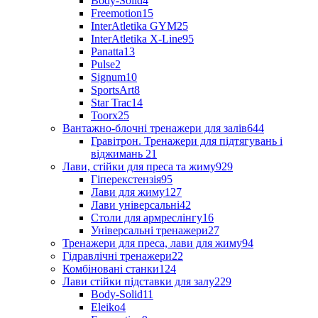
Body-Solid
4
Freemotion
15
InterAtletika GYM
25
InterAtletika X-Line
95
Panatta
13
Pulse
2
Signum
10
SportsArt
8
Star Trac
14
Toorx
25
Вантажно-блочні тренажери для залів
644
Гравітрон. Тренажери для підтягувань і
віджимань
21
Лави, стійки для преса та жиму
929
Гіперекстензія
95
Лави для жиму
127
Лави універсальні
42
Столи для армреслінгу
16
Універсальні тренажери
27
Тренажери для преса, лави для жиму
94
Гідравлічні тренажери
22
Комбіновані станки
124
Лави стійки підставки для залу
229
Body-Solid
11
Eleiko
4