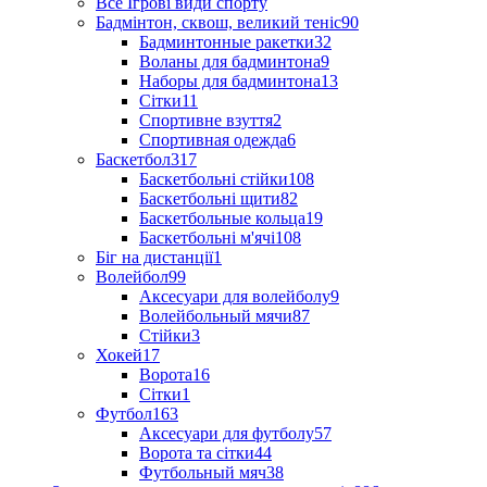
Все Ігрові види спорту
Бадмінтон, сквош, великий теніс
90
Бадминтонные ракетки
32
Воланы для бадминтона
9
Наборы для бадминтона
13
Сітки
11
Спортивне взуття
2
Спортивная одежда
6
Баскетбол
317
Баскетбольні стійки
108
Баскетбольні щити
82
Баскетбольные кольца
19
Баскетбольні м'ячі
108
Біг на дистанції
1
Волейбол
99
Аксесуари для волейболу
9
Волейбольный мячи
87
Стійки
3
Хокей
17
Ворота
16
Сітки
1
Футбол
163
Аксесуари для футболу
57
Ворота та сітки
44
Футбольный мяч
38