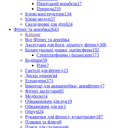
Піратський корабель
17
Природа
219
Ігрові конструктори
134
Ігрові модулі
37
Скеледроми для дітей
24
Фітнес та аеробіка
2643
Каталог
Все Фітнес та аеробіка
Аксесуари для йоги, пілатесу, фітнесу
306
Балансувальні дошки, напівсферы
192
Степплатформи і балансири
173
Бодібари
59
Різне
7
Гантелі для фітнесу
23
Диски здоров'я
4
Еспандери
373
Інвентар для аквааеробіки, аквафітнесу
7
Фітнес аксесуари
85
Медболи
14
Обважнювачі для рук
19
Обважювачі для ніг
1
Обручі
24
Рукавички для фітнесу, культуризму
187
Пляшки та фляги
8
Пояси для схуднення
6