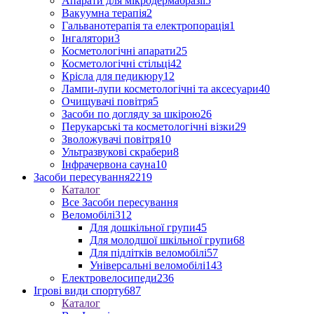
Апарати для мікродермабразії
5
Вакуумна терапія
2
Гальванотерапія та електропорація
1
Інгалятори
3
Косметологічні апарати
25
Косметологічні стільці
42
Крісла для педикюру
12
Лампи-лупи косметологічні та аксесуари
40
Очищувачі повітря
5
Засоби по догляду за шкірою
26
Перукарські та косметологічні візки
29
Зволожувачі повітря
10
Ультразвукові скрабери
8
Інфрачервона сауна
10
Засоби пересування
2219
Каталог
Все Засоби пересування
Веломобілі
312
Для дошкільної групи
45
Для молодшої шкільної групи
68
Для підлітків веломобілі
57
Універсальні веломобілі
143
Електровелосипеди
236
Ігрові види спорту
687
Каталог