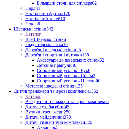
Більярдні столи для снукера
62
Нарди
1
Настільний футбол
170
Настільний хокей
10
Покер
6
Шведські стінки
342
Каталог
Все Шведські стінки
Гладіаторська сітка
10
Дерев'яні шведські стінки
25
Дерев'яні спортивні куточки
138
Аксесуари до шведських стінок
52
Детские прыгунки
0
Спортивный уголок - Бук
0
Спортивный уголок - Сосна
2
Спортивный уголок - Цветной
0
Металеві шведські стінки
135
Дитячі тренажери та ігрові комплекси
1352
Каталог
Все Дитячі тренажери та ігрові комплекси
Дитячі сухі басейни
45
Вуличні тренажери
250
Дитячі майданчики
370
Дитячі гімнастичні комплекси
326
Аквапарк
5