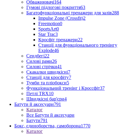
Обважнювачі
164
Гумові підлогові покриття
63
Багатофункціональні тренажери для залів
288
Impulse Zone (Crossfit)
2
Freemotion
0
SportsArt
0
Star Trac
3
Кросфіт тренажери
22
Станції для функціонального тренінгу
Explode
46
Сендбегі
22
Силові рами
26
Силові стрічки
41
Скакалки швидкісні
7
Станції для кросфіту
7
Тумби та пліобокси
5
Функціональний тренінг і Кроссфіт
37
Петлі TRX
10
Швидкісні бар'єри
4
Батути й аксесуари
791
Каталог
Все Батути й аксесуари
Батути
791
Бокс, єдиноборства, самоборона
1770
Каталог