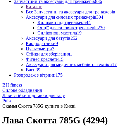
Запчастини та аксесуари для тренажерів
886
Каталог
Все Запчастини та аксесуари для тренажерів
Аксесуари для силових тренажерів
304
Килимки під тренажери
44
Опції для силових тренажерів
230
Силіконові мастила
19
Аксесуари для батутів
252
Кардіодатчики
9
Пульсометри
3
Стійки для зберігання
1
Фітнес-браслети
15
Аксесуари для медичних меблів та техніки
17
Ваги
39
Розпродаж з вітрини
175
BH fitness
Силове обладнання
Лави стійки підставки для залу
Pulse
Скамья Скотта 785G купити в Києві
Лава Скотта 785G (4294)