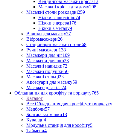
Вендингові масажні крісла
13
Масажні крісла для дому
298
Масажні столи розкладні
259
Ніжки з алюмінію
74
Ніжки з дерева
176
Ніжки з металу
9
Валики для масажу
77
Вібромасажери
26
Стаціонарні масажні столи
68
Ручні масажери
138
Масажери для ніг
109
Масажери для шиї
23
Масажні накидки
72
Масажні подушки
56
Масажні стільці
23
Аксесуари для масажу
59
Масажер для тіла
74
Обладнання для кросфіту та воркауту
765
Каталог
Все Обладнання для кросфіту та воркауту
Медболи
57
Болгарські мішки
13
Кувалди
4
Модульна станція для кросфіту
5
Таймери
4