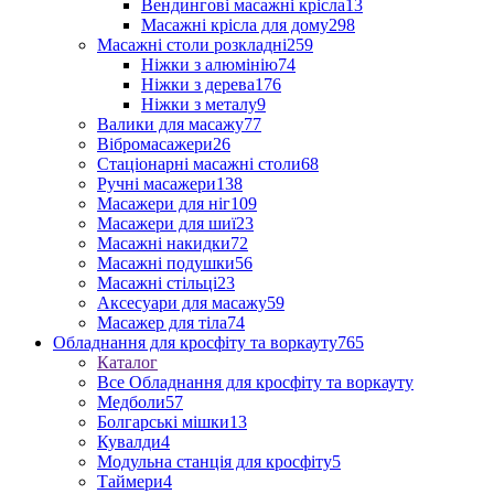
Вендингові масажні крісла
13
Масажні крісла для дому
298
Масажні столи розкладні
259
Ніжки з алюмінію
74
Ніжки з дерева
176
Ніжки з металу
9
Валики для масажу
77
Вібромасажери
26
Стаціонарні масажні столи
68
Ручні масажери
138
Масажери для ніг
109
Масажери для шиї
23
Масажні накидки
72
Масажні подушки
56
Масажні стільці
23
Аксесуари для масажу
59
Масажер для тіла
74
Обладнання для кросфіту та воркауту
765
Каталог
Все Обладнання для кросфіту та воркауту
Медболи
57
Болгарські мішки
13
Кувалди
4
Модульна станція для кросфіту
5
Таймери
4