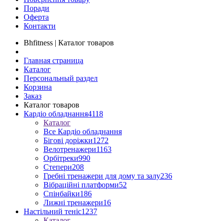
Поради
Оферта
Контакти
Bhfitness | Каталог товаров
Главная страница
Каталог
Персональный раздел
Корзина
Заказ
Каталог товаров
Кардіо обладнання
4118
Каталог
Все Кардіо обладнання
Бігові доріжки
1272
Велотренажери
1163
Орбітреки
990
Степери
208
Гребні тренажери для дому та залу
236
Вібраційні платформи
52
Спінбайки
186
Лижні тренажери
16
Настільний теніс
1237
Каталог