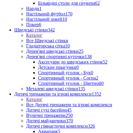
Більярдні столи для снукера
62
Нарди
1
Настільний футбол
170
Настільний хокей
10
Покер
6
Шведські стінки
342
Каталог
Все Шведські стінки
Гладіаторська сітка
10
Дерев'яні шведські стінки
25
Дерев'яні спортивні куточки
138
Аксесуари до шведських стінок
52
Детские прыгунки
0
Спортивный уголок - Бук
0
Спортивный уголок - Сосна
2
Спортивный уголок - Цветной
0
Металеві шведські стінки
135
Дитячі тренажери та ігрові комплекси
1352
Каталог
Все Дитячі тренажери та ігрові комплекси
Дитячі сухі басейни
45
Вуличні тренажери
250
Дитячі майданчики
370
Дитячі гімнастичні комплекси
326
Аквапарк
5