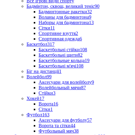
Все Ігрові види спорту
Бадмінтон, сквош, великий теніс
90
Бадминтонные ракетки
32
Воланы для бадминтона
9
Наборы для бадминтона
13
Сітки
11
Спортивне взуття
2
Спортивная одежда
6
Баскетбол
317
Баскетбольні стійки
108
Баскетбольні щити
82
Баскетбольные кольца
19
Баскетбольні м'ячі
108
Біг на дистанції
1
Волейбол
99
Аксесуари для волейболу
9
Волейбольный мячи
87
Стійки
3
Хокей
17
Ворота
16
Сітки
1
Футбол
163
Аксесуари для футболу
57
Ворота та сітки
44
Футбольный мяч
38