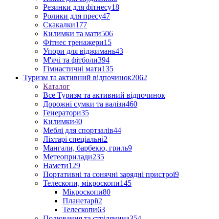
Резинки для фітнесу
18
Ролики для пресу
47
Скакалки
177
Килимки та мати
506
Фітнес тренажери
15
Упори для віджимань
43
М'ячі та фітболи
394
Гімнастичні мати
135
Туризм та активний відпочинок
2062
Каталог
Все Туризм та активний відпочинок
Дорожні сумки та валізи
460
Генератори
35
Килимки
40
Меблі для спортзалів
44
Ліхтарі спеціальні
2
Мангали, барбекю, гриль
9
Метеоприлади
235
Намети
129
Портативні та сонячні зарядні пристрої
9
Телескопи, мікроскопи
145
Мікроскопи
80
Планетарії
2
Телескопи
63
Полювання та стрілянина
354