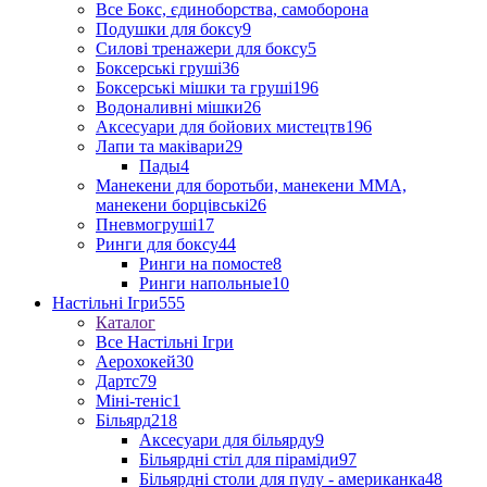
Все Бокс, єдиноборства, самоборона
Подушки для боксу
9
Силові тренажери для боксу
5
Боксерські груші
36
Боксерські мішки та груші
196
Водоналивні мішки
26
Аксесуари для бойових мистецтв
196
Лапи та маківари
29
Пады
4
Манекени для боротьби, манекени ММА,
манекени борцівські
26
Пневмогруші
17
Ринги для боксу
44
Ринги на помосте
8
Ринги напольные
10
Настільні Ігри
555
Каталог
Все Настільні Ігри
Аерохокей
30
Дартс
79
Міні-теніс
1
Більярд
218
Аксесуари для більярду
9
Більярдні стіл для піраміди
97
Більярдні столи для пулу - американка
48