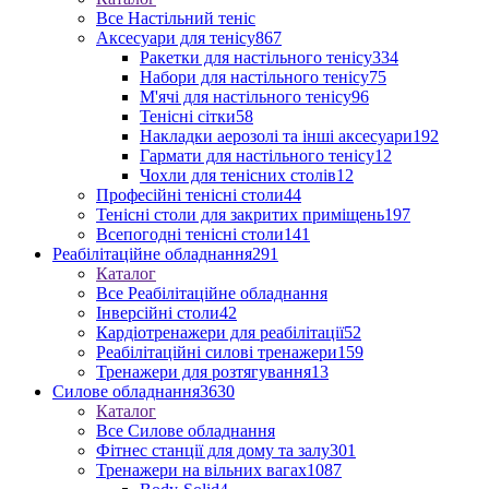
Все Настільний теніс
Аксесуари для тенісу
867
Ракетки для настільного тенісу
334
Набори для настільного тенісу
75
М'ячі для настільного тенісу
96
Тенісні сітки
58
Накладки аерозолі та інші аксесуари
192
Гармати для настільного тенісу
12
Чохли для тенісних столів
12
Професійні тенісні столи
44
Тенісні столи для закритих приміщень
197
Всепогодні тенісні столи
141
Реабілітаційне обладнання
291
Каталог
Все Реабілітаційне обладнання
Інверсійні столи
42
Кардіотренажери для реабілітації
52
Реабілітаційні силові тренажери
159
Тренажери для розтягування
13
Силове обладнання
3630
Каталог
Все Силове обладнання
Фітнес станції для дому та залу
301
Тренажери на вільних вагах
1087