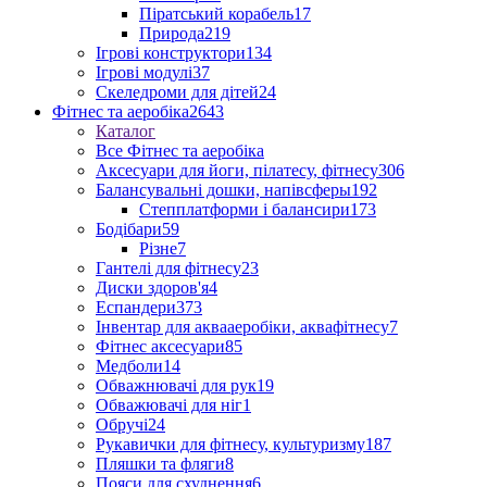
Піратський корабель
17
Природа
219
Ігрові конструктори
134
Ігрові модулі
37
Скеледроми для дітей
24
Фітнес та аеробіка
2643
Каталог
Все Фітнес та аеробіка
Аксесуари для йоги, пілатесу, фітнесу
306
Балансувальні дошки, напівсферы
192
Степплатформи і балансири
173
Бодібари
59
Різне
7
Гантелі для фітнесу
23
Диски здоров'я
4
Еспандери
373
Інвентар для аквааеробіки, аквафітнесу
7
Фітнес аксесуари
85
Медболи
14
Обважнювачі для рук
19
Обважювачі для ніг
1
Обручі
24
Рукавички для фітнесу, культуризму
187
Пляшки та фляги
8
Пояси для схуднення
6