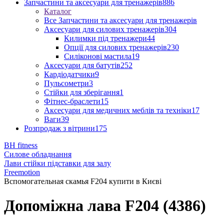
Запчастини та аксесуари для тренажерів
886
Каталог
Все Запчастини та аксесуари для тренажерів
Аксесуари для силових тренажерів
304
Килимки під тренажери
44
Опції для силових тренажерів
230
Силіконові мастила
19
Аксесуари для батутів
252
Кардіодатчики
9
Пульсометри
3
Стійки для зберігання
1
Фітнес-браслети
15
Аксесуари для медичних меблів та техніки
17
Ваги
39
Розпродаж з вітрини
175
BH fitness
Силове обладнання
Лави стійки підставки для залу
Freemotion
Вспомогательная скамья F204 купити в Києві
Допоміжна лава F204 (4386)