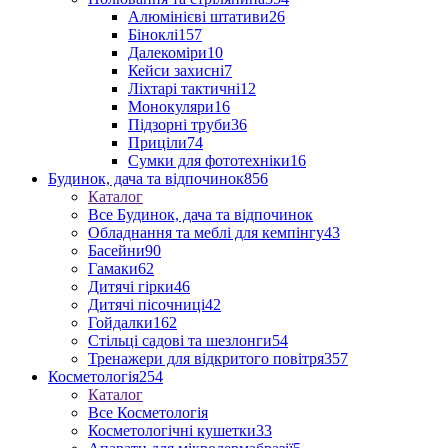
Алюмінієві штативи
26
Біноклі
157
Далекоміри
10
Кейси захисні
7
Ліхтарі тактичні
12
Монокуляри
16
Підзорні труби
36
Приціли
74
Сумки для фототехніки
16
Будинок, дача та відпочинок
856
Каталог
Все Будинок, дача та відпочинок
Обладнання та меблі для кемпінгу
43
Басейни
90
Гамаки
62
Дитячі гірки
46
Дитячі пісочниці
42
Гойдалки
162
Стільці садові та шезлонги
54
Тренажери для відкритого повітря
357
Косметологія
254
Каталог
Все Косметологія
Косметологічні кушетки
33