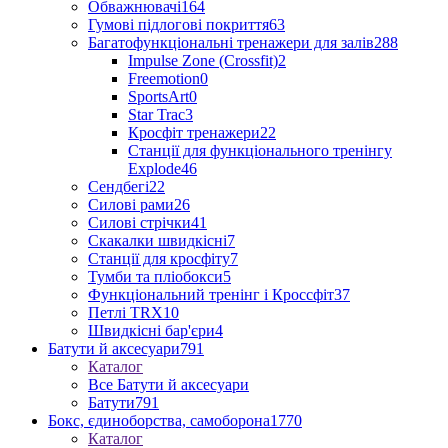
Обважнювачі
164
Гумові підлогові покриття
63
Багатофункціональні тренажери для залів
288
Impulse Zone (Crossfit)
2
Freemotion
0
SportsArt
0
Star Trac
3
Кросфіт тренажери
22
Станції для функціонального тренінгу
Explode
46
Сендбегі
22
Силові рами
26
Силові стрічки
41
Скакалки швидкісні
7
Станції для кросфіту
7
Тумби та пліобокси
5
Функціональний тренінг і Кроссфіт
37
Петлі TRX
10
Швидкісні бар'єри
4
Батути й аксесуари
791
Каталог
Все Батути й аксесуари
Батути
791
Бокс, єдиноборства, самоборона
1770
Каталог