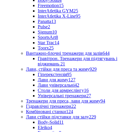
Body-Solid
4
Freemotion
15
InterAtletika GYM
25
InterAtletika X-Line
95
Panatta
13
Pulse
2
Signum
10
SportsArt
8
Star Trac
14
Toorx
25
Вантажно-блочні тренажери для залів
644
Гравітрон. Тренажери для підтягувань і
віджимань
21
Лави, стійки для преса та жиму
929
Гіперекстензія
95
Лави для жиму
127
Лави універсальні
42
Столи для армреслінгу
16
Універсальні тренажери
27
Тренажери для преса, лави для жиму
94
Гідравлічні тренажери
22
Комбіновані станки
124
Лави стійки підставки для залу
229
Body-Solid
11
Eleiko
4