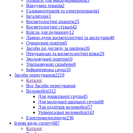
Апарати для мікродермабразії
5
Вакуумна терапія
2
Гальванотерапія та електропорація
1
Інгалятори
3
Косметологічні апарати
25
Косметологічні стільці
42
Крісла для педикюру
12
Лампи-лупи косметологічні та аксесуари
40
Очищувачі повітря
5
Засоби по догляду за шкірою
26
Перукарські та косметологічні візки
29
Зволожувачі повітря
10
Ультразвукові скрабери
8
Інфрачервона сауна
10
Засоби пересування
2219
Каталог
Все Засоби пересування
Веломобілі
312
Для дошкільної групи
45
Для молодшої шкільної групи
68
Для підлітків веломобілі
57
Універсальні веломобілі
143
Електровелосипеди
236
Ігрові види спорту
687
Каталог