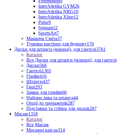
Freemotion
9
InterAtletika GYM
26
InterAtletika NRG
10
InterAtletika Xline
12
Pulse
9
Signum
12
SportsArt
7
Машини Сміта
37
Турніки настінні для будинку
176
Диски для штанги (млинці), для гантелі
3761
Каталог
Все Диски для штанги (млинці), для гантелі
Диски
566
Гантелі
1365
Грифи
416
Штанги
437
Гирі
293
Замки для грифів
66
Набори лава та штанга
44
Опції до тренажерів
287
Підставки та стійки для дисків
287
Масаж
1318
Каталог
Все Масаж
Масажні крісла
314