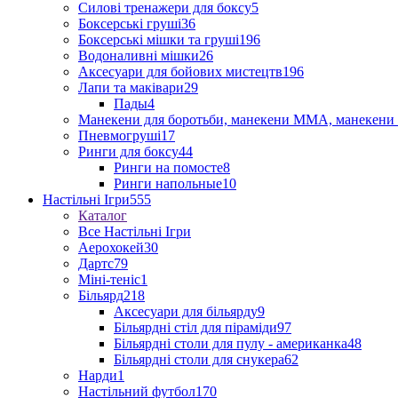
Силові тренажери для боксу
5
Боксерські груші
36
Боксерські мішки та груші
196
Водоналивні мішки
26
Аксесуари для бойових мистецтв
196
Лапи та маківари
29
Пады
4
Манекени для боротьби, манекени ММА, манекени 
Пневмогруші
17
Ринги для боксу
44
Ринги на помосте
8
Ринги напольные
10
Настільні Ігри
555
Каталог
Все Настільні Ігри
Аерохокей
30
Дартс
79
Міні-теніс
1
Більярд
218
Аксесуари для більярду
9
Більярдні стіл для піраміди
97
Більярдні столи для пулу - американка
48
Більярдні столи для снукера
62
Нарди
1
Настільний футбол
170