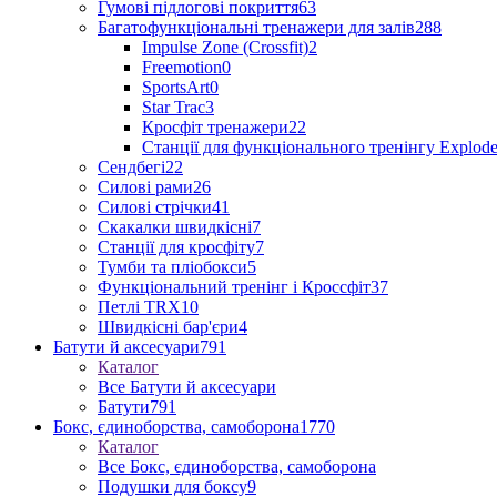
Гумові підлогові покриття
63
Багатофункціональні тренажери для залів
288
Impulse Zone (Crossfit)
2
Freemotion
0
SportsArt
0
Star Trac
3
Кросфіт тренажери
22
Станції для функціонального тренінгу Explod
Сендбегі
22
Силові рами
26
Силові стрічки
41
Скакалки швидкісні
7
Станції для кросфіту
7
Тумби та пліобокси
5
Функціональний тренінг і Кроссфіт
37
Петлі TRX
10
Швидкісні бар'єри
4
Батути й аксесуари
791
Каталог
Все Батути й аксесуари
Батути
791
Бокс, єдиноборства, самоборона
1770
Каталог
Все Бокс, єдиноборства, самоборона
Подушки для боксу
9