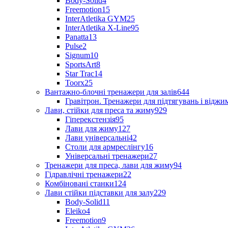
Body-Solid
4
Freemotion
15
InterAtletika GYM
25
InterAtletika X-Line
95
Panatta
13
Pulse
2
Signum
10
SportsArt
8
Star Trac
14
Toorx
25
Вантажно-блочні тренажери для залів
644
Гравітрон. Тренажери для підтягувань і відж
Лави, стійки для преса та жиму
929
Гіперекстензія
95
Лави для жиму
127
Лави універсальні
42
Столи для армреслінгу
16
Універсальні тренажери
27
Тренажери для преса, лави для жиму
94
Гідравлічні тренажери
22
Комбіновані станки
124
Лави стійки підставки для залу
229
Body-Solid
11
Eleiko
4
Freemotion
9