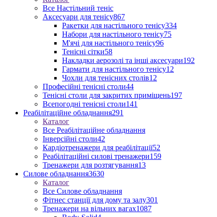
Все Настільний теніс
Аксесуари для тенісу
867
Ракетки для настільного тенісу
334
Набори для настільного тенісу
75
М'ячі для настільного тенісу
96
Тенісні сітки
58
Накладки аерозолі та інші аксесуари
192
Гармати для настільного тенісу
12
Чохли для тенісних столів
12
Професійні тенісні столи
44
Тенісні столи для закритих приміщень
197
Всепогодні тенісні столи
141
Реабілітаційне обладнання
291
Каталог
Все Реабілітаційне обладнання
Інверсійні столи
42
Кардіотренажери для реабілітації
52
Реабілітаційні силові тренажери
159
Тренажери для розтягування
13
Силове обладнання
3630
Каталог
Все Силове обладнання
Фітнес станції для дому та залу
301
Тренажери на вільних вагах
1087