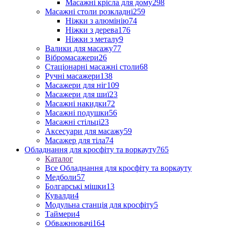
Масажні крісла для дому
298
Масажні столи розкладні
259
Ніжки з алюмінію
74
Ніжки з дерева
176
Ніжки з металу
9
Валики для масажу
77
Вібромасажери
26
Стаціонарні масажні столи
68
Ручні масажери
138
Масажери для ніг
109
Масажери для шиї
23
Масажні накидки
72
Масажні подушки
56
Масажні стільці
23
Аксесуари для масажу
59
Масажер для тіла
74
Обладнання для кросфіту та воркауту
765
Каталог
Все Обладнання для кросфіту та воркауту
Медболи
57
Болгарські мішки
13
Кувалди
4
Модульна станція для кросфіту
5
Таймери
4
Обважнювачі
164