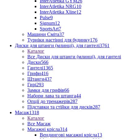
InterAtletika GYM
26
InterAtletika NRG
10
InterAtletika Xline
12
Pulse
9
Signum
12
SportsArt
7
Машини Сміта
37
Турніки настінні для будинку
176
Диски для штанги (млинці), для гантелі
3761
Каталог
Все Диски для штанги (млинці), для гантелі
Диски
566
Гантелі
1365
Грифи
416
Штанги
437
Гирі
293
Замки для грифів
66
Набори лава та штанга
44
Опції до тренажерів
287
Підставки та стійки для дисків
287
Масаж
1318
Каталог
Все Масаж
Масажні крісла
314
Вендингові масажні крісла
13