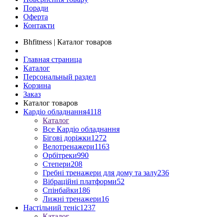
Поради
Оферта
Контакти
Bhfitness | Каталог товаров
Главная страница
Каталог
Персональный раздел
Корзина
Заказ
Каталог товаров
Кардіо обладнання
4118
Каталог
Все Кардіо обладнання
Бігові доріжки
1272
Велотренажери
1163
Орбітреки
990
Степери
208
Гребні тренажери для дому та залу
236
Вібраційні платформи
52
Спінбайки
186
Лижні тренажери
16
Настільний теніс
1237
Каталог