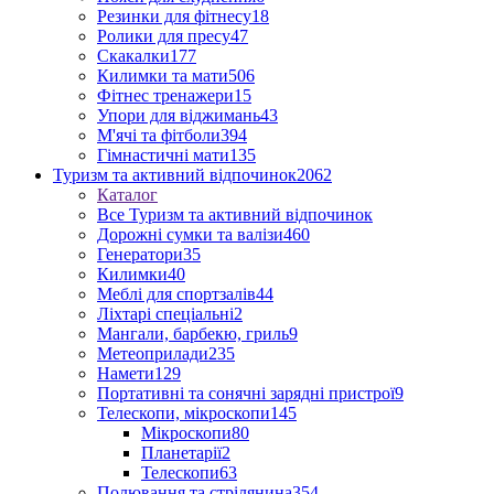
Резинки для фітнесу
18
Ролики для пресу
47
Скакалки
177
Килимки та мати
506
Фітнес тренажери
15
Упори для віджимань
43
М'ячі та фітболи
394
Гімнастичні мати
135
Туризм та активний відпочинок
2062
Каталог
Все Туризм та активний відпочинок
Дорожні сумки та валізи
460
Генератори
35
Килимки
40
Меблі для спортзалів
44
Ліхтарі спеціальні
2
Мангали, барбекю, гриль
9
Метеоприлади
235
Намети
129
Портативні та сонячні зарядні пристрої
9
Телескопи, мікроскопи
145
Мікроскопи
80
Планетарії
2
Телескопи
63
Полювання та стрілянина
354