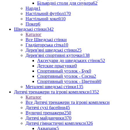
Більярдні столи для снукера
62
Нарди
1
Настільний футбол
170
Настільний хокей
10
Покер
6
Шведські стінки
342
Каталог
Все Шведські стінки
Гладіаторська сітка
10
Дерев'яні шведські стінки
25
Дерев'яні спортивні куточки
138
Аксесуари до шведських стінок
52
Детские прыгунки
0
Спортивный уголок - Бук
0
Спортивный уголок - Сосна
2
Спортивный уголок - Цветной
0
Металеві шведські стінки
135
Дитячі тренажери та ігрові комплекси
1352
Каталог
Все Дитячі тренажери та ігрові комплекси
Дитячі сухі басейни
45
Вуличні тренажери
250
Дитячі майданчики
370
Дитячі гімнастичні комплекси
326
Аквапарк
5