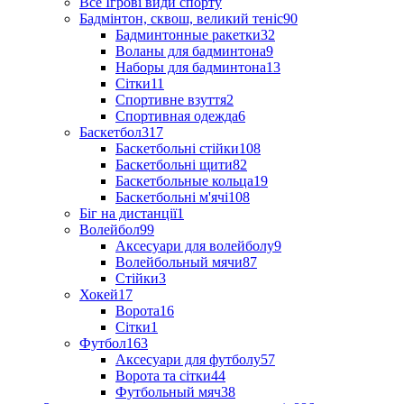
Все Ігрові види спорту
Бадмінтон, сквош, великий теніс
90
Бадминтонные ракетки
32
Воланы для бадминтона
9
Наборы для бадминтона
13
Сітки
11
Спортивне взуття
2
Спортивная одежда
6
Баскетбол
317
Баскетбольні стійки
108
Баскетбольні щити
82
Баскетбольные кольца
19
Баскетбольні м'ячі
108
Біг на дистанції
1
Волейбол
99
Аксесуари для волейболу
9
Волейбольный мячи
87
Стійки
3
Хокей
17
Ворота
16
Сітки
1
Футбол
163
Аксесуари для футболу
57
Ворота та сітки
44
Футбольный мяч
38