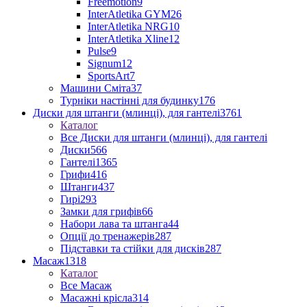
Freemotion
9
InterAtletika GYM
26
InterAtletika NRG
10
InterAtletika Xline
12
Pulse
9
Signum
12
SportsArt
7
Машини Сміта
37
Турніки настінні для будинку
176
Диски для штанги (млинці), для гантелі
3761
Каталог
Все Диски для штанги (млинці), для гантелі
Диски
566
Гантелі
1365
Грифи
416
Штанги
437
Гирі
293
Замки для грифів
66
Набори лава та штанга
44
Опції до тренажерів
287
Підставки та стійки для дисків
287
Масаж
1318
Каталог
Все Масаж
Масажні крісла
314