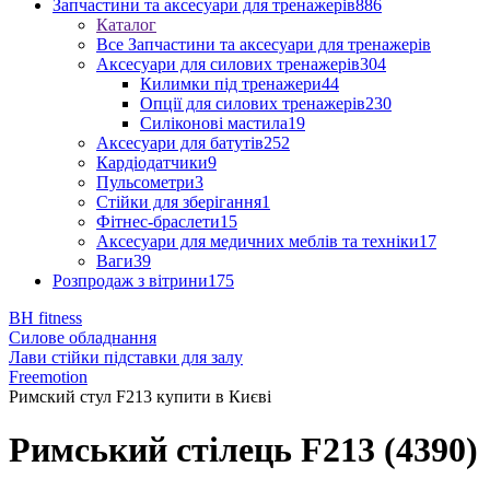
Запчастини та аксесуари для тренажерів
886
Каталог
Все Запчастини та аксесуари для тренажерів
Аксесуари для силових тренажерів
304
Килимки під тренажери
44
Опції для силових тренажерів
230
Силіконові мастила
19
Аксесуари для батутів
252
Кардіодатчики
9
Пульсометри
3
Стійки для зберігання
1
Фітнес-браслети
15
Аксесуари для медичних меблів та техніки
17
Ваги
39
Розпродаж з вітрини
175
BH fitness
Силове обладнання
Лави стійки підставки для залу
Freemotion
Римский стул F213 купити в Києві
Римський стілець F213 (4390)