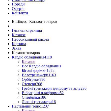
Поради
Оферта
Контакти
Bhfitness | Каталог товаров
Главная страница
Каталог
Персональный раздел
Корзина
Заказ
Каталог товаров
Кардіо обладнання
4118
Каталог
Все Кардіо обладнання
Бігові доріжки
1272
Велотренажери
1163
Орбітреки
990
Степери
208
Гребні тренажери для дому та залу
236
Вібраційні платформи
52
Спінбайки
186
Лижні тренажери
16
Настільний теніс
1237
Каталог