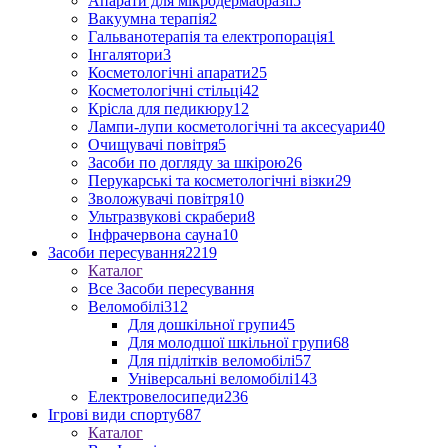
Апарати для мікродермабразії
5
Вакуумна терапія
2
Гальванотерапія та електропорація
1
Інгалятори
3
Косметологічні апарати
25
Косметологічні стільці
42
Крісла для педикюру
12
Лампи-лупи косметологічні та аксесуари
40
Очищувачі повітря
5
Засоби по догляду за шкірою
26
Перукарські та косметологічні візки
29
Зволожувачі повітря
10
Ультразвукові скрабери
8
Інфрачервона сауна
10
Засоби пересування
2219
Каталог
Все Засоби пересування
Веломобілі
312
Для дошкільної групи
45
Для молодшої шкільної групи
68
Для підлітків веломобілі
57
Універсальні веломобілі
143
Електровелосипеди
236
Ігрові види спорту
687
Каталог