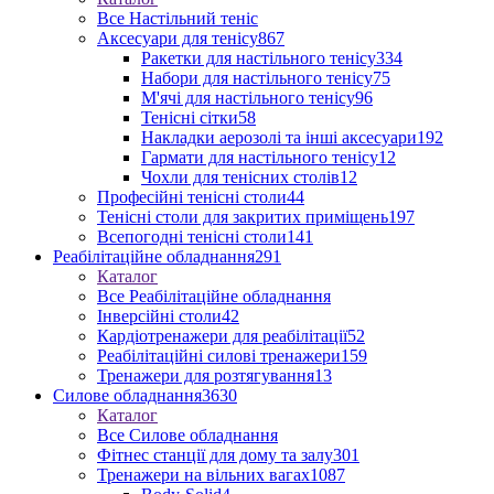
Все Настільний теніс
Аксесуари для тенісу
867
Ракетки для настільного тенісу
334
Набори для настільного тенісу
75
М'ячі для настільного тенісу
96
Тенісні сітки
58
Накладки аерозолі та інші аксесуари
192
Гармати для настільного тенісу
12
Чохли для тенісних столів
12
Професійні тенісні столи
44
Тенісні столи для закритих приміщень
197
Всепогодні тенісні столи
141
Реабілітаційне обладнання
291
Каталог
Все Реабілітаційне обладнання
Інверсійні столи
42
Кардіотренажери для реабілітації
52
Реабілітаційні силові тренажери
159
Тренажери для розтягування
13
Силове обладнання
3630
Каталог
Все Силове обладнання
Фітнес станції для дому та залу
301
Тренажери на вільних вагах
1087