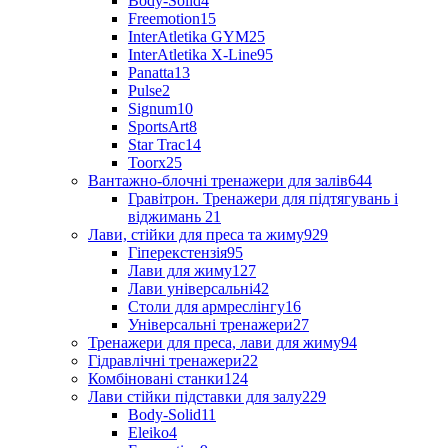
Body-Solid
4
Freemotion
15
InterAtletika GYM
25
InterAtletika X-Line
95
Panatta
13
Pulse
2
Signum
10
SportsArt
8
Star Trac
14
Toorx
25
Вантажно-блочні тренажери для залів
644
Гравітрон. Тренажери для підтягувань і
віджимань
21
Лави, стійки для преса та жиму
929
Гіперекстензія
95
Лави для жиму
127
Лави універсальні
42
Столи для армреслінгу
16
Універсальні тренажери
27
Тренажери для преса, лави для жиму
94
Гідравлічні тренажери
22
Комбіновані станки
124
Лави стійки підставки для залу
229
Body-Solid
11
Eleiko
4