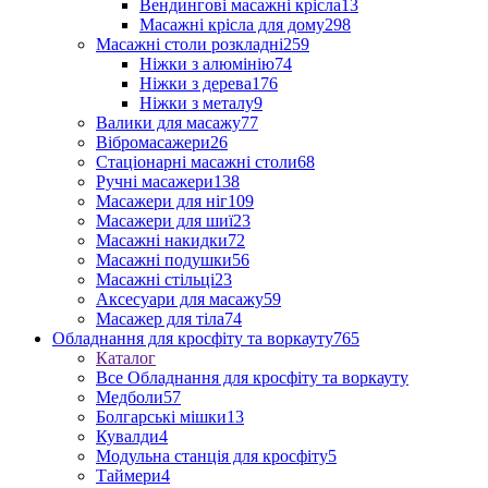
Вендингові масажні крісла
13
Масажні крісла для дому
298
Масажні столи розкладні
259
Ніжки з алюмінію
74
Ніжки з дерева
176
Ніжки з металу
9
Валики для масажу
77
Вібромасажери
26
Стаціонарні масажні столи
68
Ручні масажери
138
Масажери для ніг
109
Масажери для шиї
23
Масажні накидки
72
Масажні подушки
56
Масажні стільці
23
Аксесуари для масажу
59
Масажер для тіла
74
Обладнання для кросфіту та воркауту
765
Каталог
Все Обладнання для кросфіту та воркауту
Медболи
57
Болгарські мішки
13
Кувалди
4
Модульна станція для кросфіту
5
Таймери
4