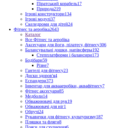
Піратський корабель
17
Природа
219
Ігрові конструктори
134
Ігрові модулі
37
Скеледроми для дітей
24
Фітнес та аеробіка
2643
Каталог
Все Фітнес та аеробіка
Аксесуари для йоги, пілатесу, фітнесу
306
Балансувальні дошки, напівсферы
192
Степплатформи і балансири
173
Бодібари
59
Різне
7
Гантелі для фітнесу
23
Диски здоров'я
4
Еспандери
373
Інвентар для аквааеробіки, аквафітнесу
7
Фітнес аксесуари
85
Медболи
14
Обважнювачі для рук
19
Обважювачі для ніг
1
Обручі
24
Рукавички для фітнесу, культуризму
187
Пляшки та фляги
8
Пояси для схуднення
6