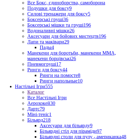
Все Бокс, єдиноборства, самоборона
Подушки для боксу
9
Силові тренажери для боксу
5
Боксерські груші
36
Боксерські мішки та груші
196
Водоналивні мішки
26
Аксесуари для бойових мистецтв
196
Лапи та маківари
29
Пады
4
Манекени для боротьби, манекени ММА,
манекени борцівські
26
Пневмогруші
17
Ринги для боксу
44
Ринги на помосте
8
Ринги напольные
10
Настільні Ігри
555
Каталог
Все Настільні Ігри
Аерохокей
30
Дартс
79
Міні-теніс
1
Більярд
218
Аксесуари для більярду
9
Більярдні стіл для піраміди
97
Більярдні столи для пулу - американка
48