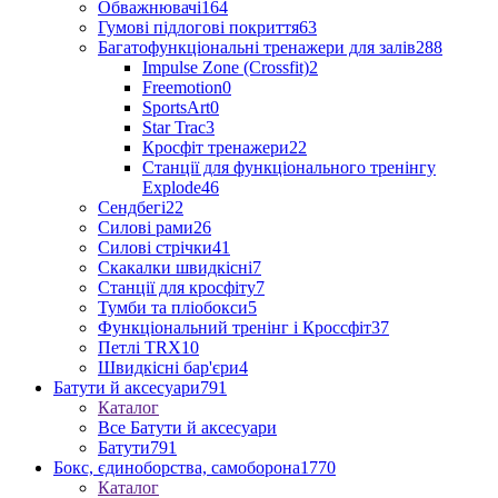
Обважнювачі
164
Гумові підлогові покриття
63
Багатофункціональні тренажери для залів
288
Impulse Zone (Crossfit)
2
Freemotion
0
SportsArt
0
Star Trac
3
Кросфіт тренажери
22
Станції для функціонального тренінгу
Explode
46
Сендбегі
22
Силові рами
26
Силові стрічки
41
Скакалки швидкісні
7
Станції для кросфіту
7
Тумби та пліобокси
5
Функціональний тренінг і Кроссфіт
37
Петлі TRX
10
Швидкісні бар'єри
4
Батути й аксесуари
791
Каталог
Все Батути й аксесуари
Батути
791
Бокс, єдиноборства, самоборона
1770
Каталог