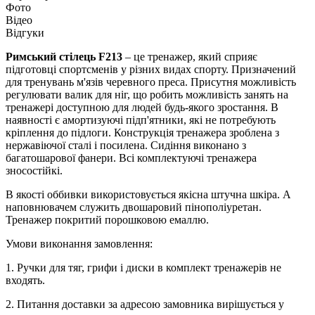
Фото
Відео
Відгуки
Римський стілець F213
– це тренажер, який сприяє
підготовці спортсменів у різних видах спорту. Призначений
для тренувань м'язів черевного преса. Присутня можливість
регулювати валик для ніг, що робить можливість занять на
тренажері доступною для людей будь-якого зростання. В
наявності є амортизуючі підп'ятники, які не потребують
кріплення до підлоги. Конструкція тренажера зроблена з
нержавіючої сталі і посилена. Сидіння виконано з
багатошарової фанери. Всі комплектуючі тренажера
зносостійкі.
В якості оббивки використовується якісна штучна шкіра. А
наповнювачем служить двошаровий пінополіуретан.
Тренажер покритий порошковою емаллю.
Умови виконання замовлення:
1. Ручки для тяг, грифи і диски в комплект тренажерів не
входять.
2. Питання доставки за адресою замовника вирішується у