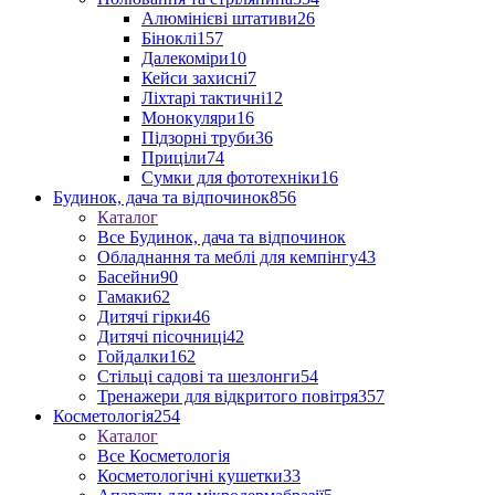
Алюмінієві штативи
26
Біноклі
157
Далекоміри
10
Кейси захисні
7
Ліхтарі тактичні
12
Монокуляри
16
Підзорні труби
36
Приціли
74
Сумки для фототехніки
16
Будинок, дача та відпочинок
856
Каталог
Все Будинок, дача та відпочинок
Обладнання та меблі для кемпінгу
43
Басейни
90
Гамаки
62
Дитячі гірки
46
Дитячі пісочниці
42
Гойдалки
162
Стільці садові та шезлонги
54
Тренажери для відкритого повітря
357
Косметологія
254
Каталог
Все Косметологія
Косметологічні кушетки
33