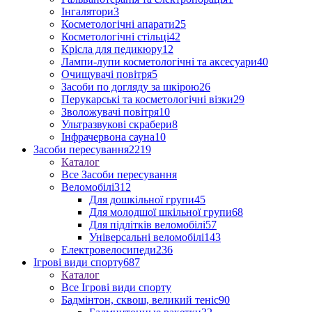
Інгалятори
3
Косметологічні апарати
25
Косметологічні стільці
42
Крісла для педикюру
12
Лампи-лупи косметологічні та аксесуари
40
Очищувачі повітря
5
Засоби по догляду за шкірою
26
Перукарські та косметологічні візки
29
Зволожувачі повітря
10
Ультразвукові скрабери
8
Інфрачервона сауна
10
Засоби пересування
2219
Каталог
Все Засоби пересування
Веломобілі
312
Для дошкільної групи
45
Для молодшої шкільної групи
68
Для підлітків веломобілі
57
Універсальні веломобілі
143
Електровелосипеди
236
Ігрові види спорту
687
Каталог
Все Ігрові види спорту
Бадмінтон, сквош, великий теніс
90