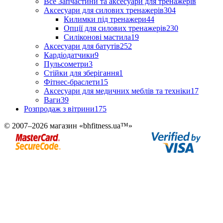
Все Запчастини та аксесуари для тренажерів
Аксесуари для силових тренажерів
304
Килимки під тренажери
44
Опції для силових тренажерів
230
Силіконові мастила
19
Аксесуари для батутів
252
Кардіодатчики
9
Пульсометри
3
Стійки для зберігання
1
Фітнес-браслети
15
Аксесуари для медичних меблів та техніки
17
Ваги
39
Розпродаж з вітрини
175
© 2007–2026 магазин «bhfitness.ua™»