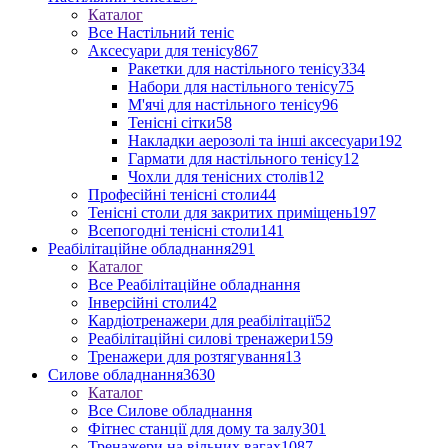
Каталог
Все Настільний теніс
Аксесуари для тенісу
867
Ракетки для настільного тенісу
334
Набори для настільного тенісу
75
М'ячі для настільного тенісу
96
Тенісні сітки
58
Накладки аерозолі та інші аксесуари
192
Гармати для настільного тенісу
12
Чохли для тенісних столів
12
Професійні тенісні столи
44
Тенісні столи для закритих приміщень
197
Всепогодні тенісні столи
141
Реабілітаційне обладнання
291
Каталог
Все Реабілітаційне обладнання
Інверсійні столи
42
Кардіотренажери для реабілітації
52
Реабілітаційні силові тренажери
159
Тренажери для розтягування
13
Силове обладнання
3630
Каталог
Все Силове обладнання
Фітнес станції для дому та залу
301
Тренажери на вільних вагах
1087