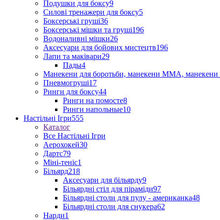
Подушки для боксу
9
Силові тренажери для боксу
5
Боксерські груші
36
Боксерські мішки та груші
196
Водоналивні мішки
26
Аксесуари для бойових мистецтв
196
Лапи та маківари
29
Пады
4
Манекени для боротьби, манекени ММА, манекени 
Пневмогруші
17
Ринги для боксу
44
Ринги на помосте
8
Ринги напольные
10
Настільні Ігри
555
Каталог
Все Настільні Ігри
Аерохокей
30
Дартс
79
Міні-теніс
1
Більярд
218
Аксесуари для більярду
9
Більярдні стіл для піраміди
97
Більярдні столи для пулу - американка
48
Більярдні столи для снукера
62
Нарди
1