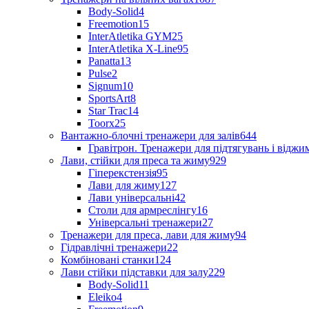
Body-Solid
4
Freemotion
15
InterAtletika GYM
25
InterAtletika X-Line
95
Panatta
13
Pulse
2
Signum
10
SportsArt
8
Star Trac
14
Toorx
25
Вантажно-блочні тренажери для залів
644
Гравітрон. Тренажери для підтягувань і відж
Лави, стійки для преса та жиму
929
Гіперекстензія
95
Лави для жиму
127
Лави універсальні
42
Столи для армреслінгу
16
Універсальні тренажери
27
Тренажери для преса, лави для жиму
94
Гідравлічні тренажери
22
Комбіновані станки
124
Лави стійки підставки для залу
229
Body-Solid
11
Eleiko
4