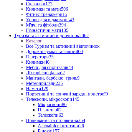
Скакалки
177
Килимки та мати
506
Фітнес тренажери
15
Упори для віджимань
43
М'ячі та фітболи
394
Гімнастичні мати
135
Туризм та активний відпочинок
2062
Каталог
Все Туризм та активний відпочинок
Дорожні сумки та валізи
460
Генератори
35
Килимки
40
Меблі для спортзалів
44
Ліхтарі спеціальні
2
Мангали, барбекю, гриль
9
Метеоприлади
235
Намети
129
Портативні та сонячні зарядні пристрої
9
Телескопи, мікроскопи
145
Мікроскопи
80
Планетарії
2
Телескопи
63
Полювання та стрілянина
354
Алюмінієві штативи
26
Біноклі
157