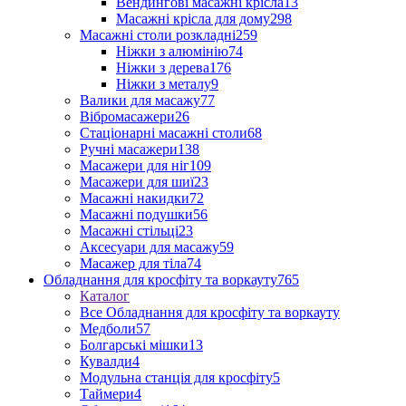
Вендингові масажні крісла
13
Масажні крісла для дому
298
Масажні столи розкладні
259
Ніжки з алюмінію
74
Ніжки з дерева
176
Ніжки з металу
9
Валики для масажу
77
Вібромасажери
26
Стаціонарні масажні столи
68
Ручні масажери
138
Масажери для ніг
109
Масажери для шиї
23
Масажні накидки
72
Масажні подушки
56
Масажні стільці
23
Аксесуари для масажу
59
Масажер для тіла
74
Обладнання для кросфіту та воркауту
765
Каталог
Все Обладнання для кросфіту та воркауту
Медболи
57
Болгарські мішки
13
Кувалди
4
Модульна станція для кросфіту
5
Таймери
4