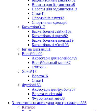
Бадминтонные ракетки
32
Воланы для бадминтона
9
Наборы для бадминтона
13
Сітки
11
Спортивне взуття
2
Спортивная одежда
6
Баскетбол
317
Баскетбольні стійки
108
Баскетбольні щити
82
Баскетбольные кольца
19
Баскетбольні м'ячі
108
Біг на дистанції
1
Волейбол
99
Аксесуари для волейболу
9
Волейбольный мячи
87
Стійки
3
Хокей
17
Ворота
16
Сітки
1
Футбол
163
Аксесуари для футболу
57
Ворота та сітки
44
Футбольный мяч
38
Запчастини та аксесуари для тренажерів
886
Каталог