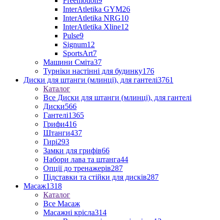
Freemotion
9
InterAtletika GYM
26
InterAtletika NRG
10
InterAtletika Xline
12
Pulse
9
Signum
12
SportsArt
7
Машини Сміта
37
Турніки настінні для будинку
176
Диски для штанги (млинці), для гантелі
3761
Каталог
Все Диски для штанги (млинці), для гантелі
Диски
566
Гантелі
1365
Грифи
416
Штанги
437
Гирі
293
Замки для грифів
66
Набори лава та штанга
44
Опції до тренажерів
287
Підставки та стійки для дисків
287
Масаж
1318
Каталог
Все Масаж
Масажні крісла
314