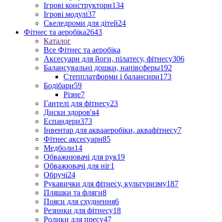
Ігрові конструктори
134
Ігрові модулі
37
Скеледроми для дітей
24
Фітнес та аеробіка
2643
Каталог
Все Фітнес та аеробіка
Аксесуари для йоги, пілатесу, фітнесу
306
Балансувальні дошки, напівсферы
192
Степплатформи і балансири
173
Бодібари
59
Різне
7
Гантелі для фітнесу
23
Диски здоров'я
4
Еспандери
373
Інвентар для аквааеробіки, аквафітнесу
7
Фітнес аксесуари
85
Медболи
14
Обважнювачі для рук
19
Обважювачі для ніг
1
Обручі
24
Рукавички для фітнесу, культуризму
187
Пляшки та фляги
8
Пояси для схуднення
6
Резинки для фітнесу
18
Ролики для пресу
47