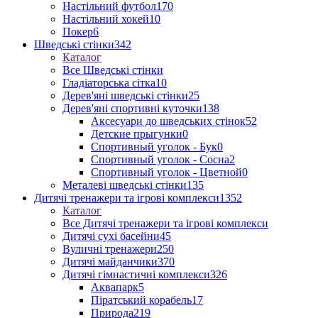
Настільний футбол
170
Настільний хокей
10
Покер
6
Шведські стінки
342
Каталог
Все Шведські стінки
Гладіаторська сітка
10
Дерев'яні шведські стінки
25
Дерев'яні спортивні куточки
138
Аксесуари до шведських стінок
52
Детские прыгунки
0
Спортивный уголок - Бук
0
Спортивный уголок - Сосна
2
Спортивный уголок - Цветной
0
Металеві шведські стінки
135
Дитячі тренажери та ігрові комплекси
1352
Каталог
Все Дитячі тренажери та ігрові комплекси
Дитячі сухі басейни
45
Вуличні тренажери
250
Дитячі майданчики
370
Дитячі гімнастичні комплекси
326
Аквапарк
5
Піратський корабель
17
Природа
219