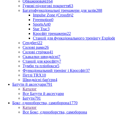
Обважнювачі
164
Гумові підлогові покриття
63
Багатофункціональні тренажери для залів
288
Impulse Zone (Crossfit)
2
Freemotion
0
SportsArt
0
Star Trac
3
Кросфіт тренажери
22
Станції для функціонального тренінгу Explod
Сендбегі
22
Силові рами
26
Силові стрічки
41
Скакалки швидкісні
7
Станції для кросфіту
7
Тумби та пліобокси
5
Функціональний тренінг і Кроссфіт
37
Петлі TRX
10
Швидкісні бар'єри
4
Батути й аксесуари
791
Каталог
Все Батути й аксесуари
Батути
791
Бокс, єдиноборства, самоборона
1770
Каталог
Все Бокс, єдиноборства, самоборона