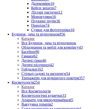
Далекоміри
10
Кейси захисні
7
Ліхтарі тактичні
12
Монокуляри
16
Підзорні труби
36
Приціли
74
Сумки для фототехніки
16
Будинок, дача та відпочинок
856
Каталог
Все Будинок, дача та відпочинок
Обладнання та меблі для кемпінгу
43
Басейни
90
Гамаки
62
Дитячі гірки
46
Дитячі пісочниці
42
Гойдалки
162
Стільці садові та шезлонги
54
Тренажери для відкритого повітря
357
Косметологія
254
Каталог
Все Косметологія
Косметологічні кушетки
33
Апарати для мікродермабразії
5
Вакуумна терапія
2
Гальванотерапія та електропорація
1