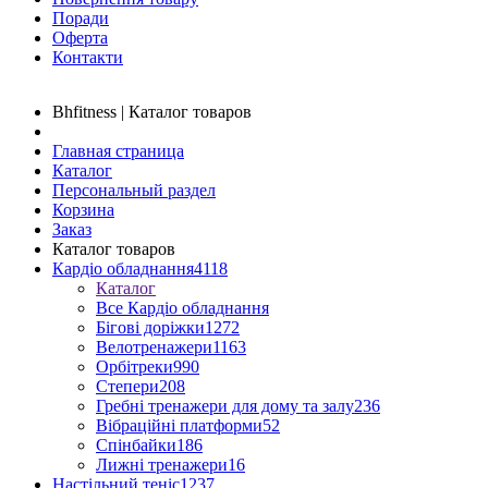
Поради
Оферта
Контакти
Bhfitness | Каталог товаров
Главная страница
Каталог
Персональный раздел
Корзина
Заказ
Каталог товаров
Кардіо обладнання
4118
Каталог
Все Кардіо обладнання
Бігові доріжки
1272
Велотренажери
1163
Орбітреки
990
Степери
208
Гребні тренажери для дому та залу
236
Вібраційні платформи
52
Спінбайки
186
Лижні тренажери
16
Настільний теніс
1237