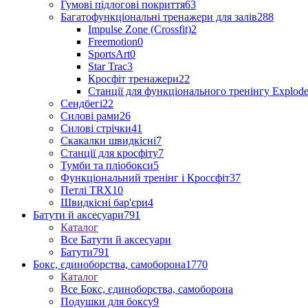
Гумові підлогові покриття
63
Багатофункціональні тренажери для залів
288
Impulse Zone (Crossfit)
2
Freemotion
0
SportsArt
0
Star Trac
3
Кросфіт тренажери
22
Станції для функціонального тренінгу Explod
Сендбегі
22
Силові рами
26
Силові стрічки
41
Скакалки швидкісні
7
Станції для кросфіту
7
Тумби та пліобокси
5
Функціональний тренінг і Кроссфіт
37
Петлі TRX
10
Швидкісні бар'єри
4
Батути й аксесуари
791
Каталог
Все Батути й аксесуари
Батути
791
Бокс, єдиноборства, самоборона
1770
Каталог
Все Бокс, єдиноборства, самоборона
Подушки для боксу
9