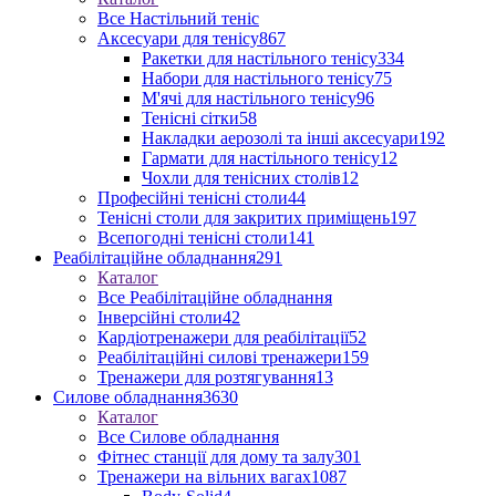
Все Настільний теніс
Аксесуари для тенісу
867
Ракетки для настільного тенісу
334
Набори для настільного тенісу
75
М'ячі для настільного тенісу
96
Тенісні сітки
58
Накладки аерозолі та інші аксесуари
192
Гармати для настільного тенісу
12
Чохли для тенісних столів
12
Професійні тенісні столи
44
Тенісні столи для закритих приміщень
197
Всепогодні тенісні столи
141
Реабілітаційне обладнання
291
Каталог
Все Реабілітаційне обладнання
Інверсійні столи
42
Кардіотренажери для реабілітації
52
Реабілітаційні силові тренажери
159
Тренажери для розтягування
13
Силове обладнання
3630
Каталог
Все Силове обладнання
Фітнес станції для дому та залу
301
Тренажери на вільних вагах
1087