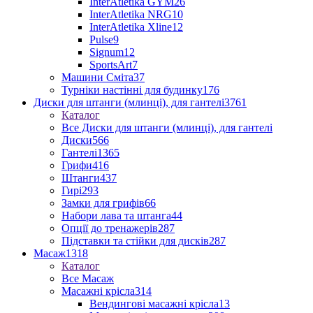
InterAtletika GYM
26
InterAtletika NRG
10
InterAtletika Xline
12
Pulse
9
Signum
12
SportsArt
7
Машини Сміта
37
Турніки настінні для будинку
176
Диски для штанги (млинці), для гантелі
3761
Каталог
Все Диски для штанги (млинці), для гантелі
Диски
566
Гантелі
1365
Грифи
416
Штанги
437
Гирі
293
Замки для грифів
66
Набори лава та штанга
44
Опції до тренажерів
287
Підставки та стійки для дисків
287
Масаж
1318
Каталог
Все Масаж
Масажні крісла
314
Вендингові масажні крісла
13