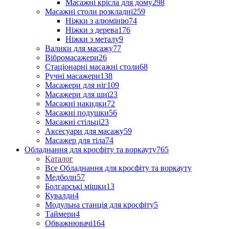
Масажні крісла для дому
298
Масажні столи розкладні
259
Ніжки з алюмінію
74
Ніжки з дерева
176
Ніжки з металу
9
Валики для масажу
77
Вібромасажери
26
Стаціонарні масажні столи
68
Ручні масажери
138
Масажери для ніг
109
Масажери для шиї
23
Масажні накидки
72
Масажні подушки
56
Масажні стільці
23
Аксесуари для масажу
59
Масажер для тіла
74
Обладнання для кросфіту та воркауту
765
Каталог
Все Обладнання для кросфіту та воркауту
Медболи
57
Болгарські мішки
13
Кувалди
4
Модульна станція для кросфіту
5
Таймери
4
Обважнювачі
164