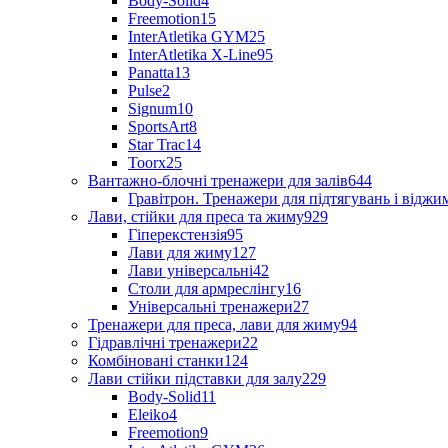
Body-Solid
4
Freemotion
15
InterAtletika GYM
25
InterAtletika X-Line
95
Panatta
13
Pulse
2
Signum
10
SportsArt
8
Star Trac
14
Toorx
25
Вантажно-блочні тренажери для залів
644
Гравітрон. Тренажери для підтягувань і відж
Лави, стійки для преса та жиму
929
Гіперекстензія
95
Лави для жиму
127
Лави універсальні
42
Столи для армреслінгу
16
Універсальні тренажери
27
Тренажери для преса, лави для жиму
94
Гідравлічні тренажери
22
Комбіновані станки
124
Лави стійки підставки для залу
229
Body-Solid
11
Eleiko
4
Freemotion
9