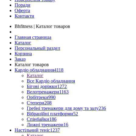
Поради
Оферта
Контакти
Bhfitness | Каталог товаров
Главная страница
Каталог
Персональный раздел
Корзина
Заказ
Каталог товаров
Кардіо обладнання
4118
Каталог
Все Кардіо обладнання
Бігові доріжки
1272
Велотренажери
1163
Орбітреки
990
Степери
208
Гребні тренажери для дому та залу
236
Вібраційні платформи
52
Спінбайки
186
Лижні тренажери
16
Настільний теніс
1237
Каталог