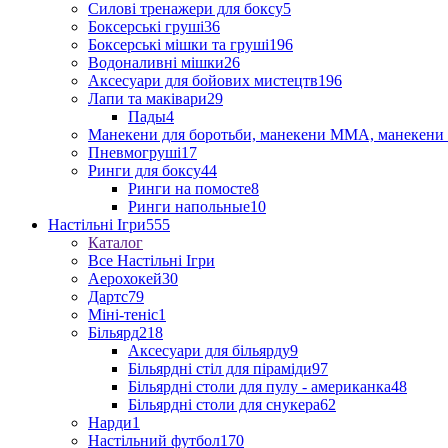
Силові тренажери для боксу
5
Боксерські груші
36
Боксерські мішки та груші
196
Водоналивні мішки
26
Аксесуари для бойових мистецтв
196
Лапи та маківари
29
Пады
4
Манекени для боротьби, манекени ММА, манекени 
Пневмогруші
17
Ринги для боксу
44
Ринги на помосте
8
Ринги напольные
10
Настільні Ігри
555
Каталог
Все Настільні Ігри
Аерохокей
30
Дартс
79
Міні-теніс
1
Більярд
218
Аксесуари для більярду
9
Більярдні стіл для піраміди
97
Більярдні столи для пулу - американка
48
Більярдні столи для снукера
62
Нарди
1
Настільний футбол
170