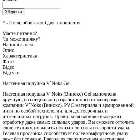
*
- Поля, обов'язкові для заповнення
Маєте питання?
Чи може знижку?
Напишіть нам:
Опис
Характеристика
Фото
Відео
Відгуки
Настенная подушка V`Noks Gel
Настенная подушка V`Noks (Винокс) Gel выполнена
вручную, из специально разработанного инженерами
компании V`Noks (Винокс), PVC материала и армированной
нити по особой технологии, для долгосрочных и
интенсивных нагрузок. Правильная набивка выдержит
отработку даже самых сильных ударов. Вы сможете отточить
свою технику, повысить показатели силы и скорости удара.
Гелевая прослойка способствует более комфортному удару
даже без перчаток. Благодаря сверхпрочным материалам,