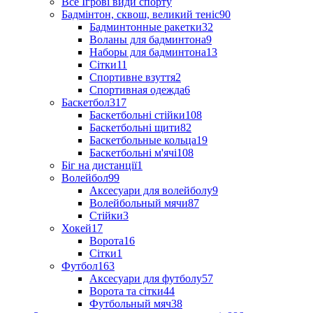
Все Ігрові види спорту
Бадмінтон, сквош, великий теніс
90
Бадминтонные ракетки
32
Воланы для бадминтона
9
Наборы для бадминтона
13
Сітки
11
Спортивне взуття
2
Спортивная одежда
6
Баскетбол
317
Баскетбольні стійки
108
Баскетбольні щити
82
Баскетбольные кольца
19
Баскетбольні м'ячі
108
Біг на дистанції
1
Волейбол
99
Аксесуари для волейболу
9
Волейбольный мячи
87
Стійки
3
Хокей
17
Ворота
16
Сітки
1
Футбол
163
Аксесуари для футболу
57
Ворота та сітки
44
Футбольный мяч
38