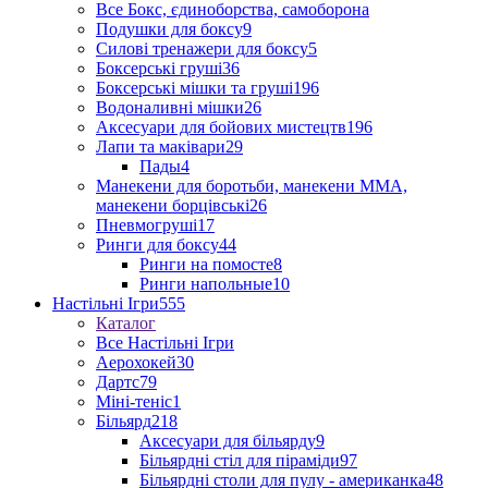
Все Бокс, єдиноборства, самоборона
Подушки для боксу
9
Силові тренажери для боксу
5
Боксерські груші
36
Боксерські мішки та груші
196
Водоналивні мішки
26
Аксесуари для бойових мистецтв
196
Лапи та маківари
29
Пады
4
Манекени для боротьби, манекени ММА,
манекени борцівські
26
Пневмогруші
17
Ринги для боксу
44
Ринги на помосте
8
Ринги напольные
10
Настільні Ігри
555
Каталог
Все Настільні Ігри
Аерохокей
30
Дартс
79
Міні-теніс
1
Більярд
218
Аксесуари для більярду
9
Більярдні стіл для піраміди
97
Більярдні столи для пулу - американка
48