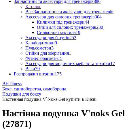
Запчастини та аксесуари для тренажерів
886
Каталог
Все Запчастини та аксесуари для тренажерів
Аксесуари для силових тренажерів
304
Килимки під тренажери
44
Опції для силових тренажерів
230
Силіконові мастила
19
Аксесуари для батутів
252
Кардіодатчики
9
Пульсометри
3
Стійки для зберігання
1
Фітнес-браслети
15
Аксесуари для медичних меблів та техніки
17
Ваги
39
Розпродаж з вітрини
175
BH fitness
Бокс, єдиноборства, самоборона
Подушки для боксу
Настенная подушка V`Noks Gel купити в Києві
Настінна подушка V'noks Gel
(27871)