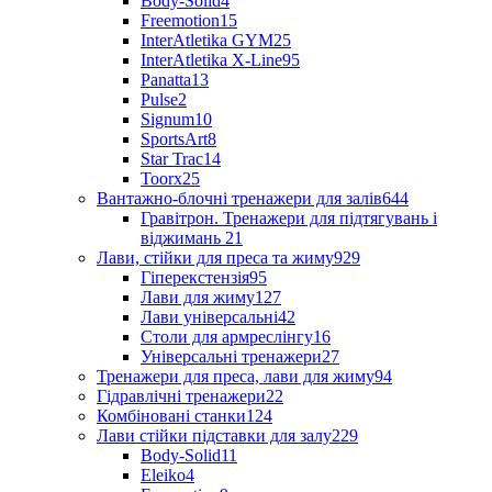
Body-Solid
4
Freemotion
15
InterAtletika GYM
25
InterAtletika X-Line
95
Panatta
13
Pulse
2
Signum
10
SportsArt
8
Star Trac
14
Toorx
25
Вантажно-блочні тренажери для залів
644
Гравітрон. Тренажери для підтягувань і
віджимань
21
Лави, стійки для преса та жиму
929
Гіперекстензія
95
Лави для жиму
127
Лави універсальні
42
Столи для армреслінгу
16
Універсальні тренажери
27
Тренажери для преса, лави для жиму
94
Гідравлічні тренажери
22
Комбіновані станки
124
Лави стійки підставки для залу
229
Body-Solid
11
Eleiko
4