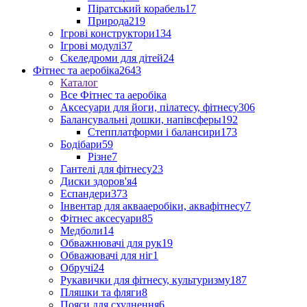
Піратський корабель
17
Природа
219
Ігрові конструктори
134
Ігрові модулі
37
Скеледроми для дітей
24
Фітнес та аеробіка
2643
Каталог
Все Фітнес та аеробіка
Аксесуари для йоги, пілатесу, фітнесу
306
Балансувальні дошки, напівсферы
192
Степплатформи і балансири
173
Бодібари
59
Різне
7
Гантелі для фітнесу
23
Диски здоров'я
4
Еспандери
373
Інвентар для аквааеробіки, аквафітнесу
7
Фітнес аксесуари
85
Медболи
14
Обважнювачі для рук
19
Обважювачі для ніг
1
Обручі
24
Рукавички для фітнесу, культуризму
187
Пляшки та фляги
8
Пояси для схуднення
6