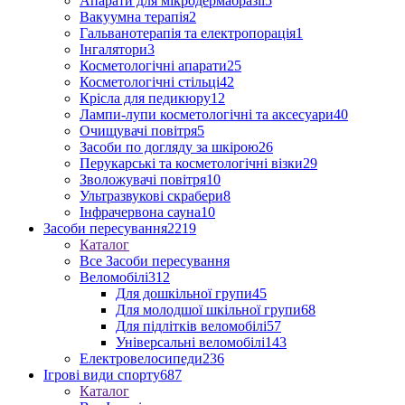
Апарати для мікродермабразії
5
Вакуумна терапія
2
Гальванотерапія та електропорація
1
Інгалятори
3
Косметологічні апарати
25
Косметологічні стільці
42
Крісла для педикюру
12
Лампи-лупи косметологічні та аксесуари
40
Очищувачі повітря
5
Засоби по догляду за шкірою
26
Перукарські та косметологічні візки
29
Зволожувачі повітря
10
Ультразвукові скрабери
8
Інфрачервона сауна
10
Засоби пересування
2219
Каталог
Все Засоби пересування
Веломобілі
312
Для дошкільної групи
45
Для молодшої шкільної групи
68
Для підлітків веломобілі
57
Універсальні веломобілі
143
Електровелосипеди
236
Ігрові види спорту
687
Каталог