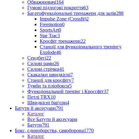
Обважнювачі
164
Гумові підлогові покриття
63
Багатофункціональні тренажери для залів
288
Impulse Zone (Crossfit)
2
Freemotion
0
SportsArt
0
Star Trac
3
Кросфіт тренажери
22
Станції для функціонального тренінгу
Explode
46
Сендбегі
22
Силові рами
26
Силові стрічки
41
Скакалки швидкісні
7
Станції для кросфіту
7
Тумби та пліобокси
5
Функціональний тренінг і Кроссфіт
37
Петлі TRX
10
Швидкісні бар'єри
4
Батути й аксесуари
791
Каталог
Все Батути й аксесуари
Батути
791
Бокс, єдиноборства, самоборона
1770
Каталог