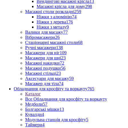
Вендингові масажні крісла
13
Масажні крісла для дому
298
Масажні столи розкладні
259
Ніжки з алюмінію
74
Ніжки з дерева
176
Ніжки з металу
9
Валики для масажу
77
Вібромасажери
26
Стаціонарні масажні столи
68
Ручні масажери
138
Масажери для ніг
109
Масажери для шиї
23
Масажні накидки
72
Масажні подушки
56
Масажні стільці
23
Аксесуари для масажу
59
Масажер для тіла
74
Обладнання для кросфіту та воркауту
765
Каталог
Все Обладнання для кросфіту та воркауту
Медболи
57
Болгарські мішки
13
Кувалди
4
Модульна станція для кросфіту
5
Таймери
4