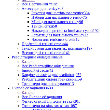
Все Настільний теніс
Аксесуари для тенісу
867
Ракетки для настільного тенісу
334
Набори для настільного тенісу
75
М'ячі для настільного тенісу
96
Тенісні сітки
58
Накладки аерозолі та інші аксесуари
192
Гармати для настільного тенісу
12
Чохли для тенісних столів
12
Професійні тенісні столи
44
Тенісні столи для закритих приміщень
197
Всепогодні тенісні столи
141
Реабілітаційне обладнання
291
Каталог
Все Реабілітаційне обладнання
Інверсійні столи
42
Кардіотренажери для реабілітації
52
Реабілітаційні силові тренажери
159
Тренажери для розтягування
13
Силове обладнання
3630
Каталог
Все Силове обладнання
Фітнес станції для дому та залу
301
Тренажери на вільних вагах
1087