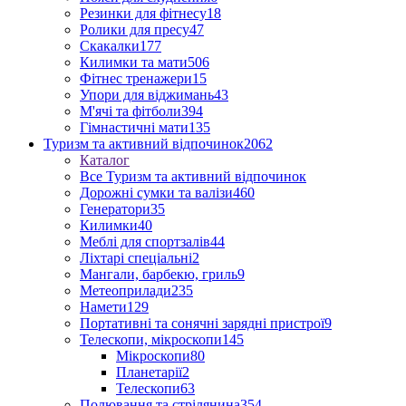
Резинки для фітнесу
18
Ролики для пресу
47
Скакалки
177
Килимки та мати
506
Фітнес тренажери
15
Упори для віджимань
43
М'ячі та фітболи
394
Гімнастичні мати
135
Туризм та активний відпочинок
2062
Каталог
Все Туризм та активний відпочинок
Дорожні сумки та валізи
460
Генератори
35
Килимки
40
Меблі для спортзалів
44
Ліхтарі спеціальні
2
Мангали, барбекю, гриль
9
Метеоприлади
235
Намети
129
Портативні та сонячні зарядні пристрої
9
Телескопи, мікроскопи
145
Мікроскопи
80
Планетарії
2
Телескопи
63
Полювання та стрілянина
354