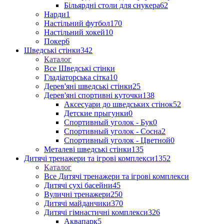
Більярдні столи для снукера
62
Нарди
1
Настільний футбол
170
Настільний хокей
10
Покер
6
Шведські стінки
342
Каталог
Все Шведські стінки
Гладіаторська сітка
10
Дерев'яні шведські стінки
25
Дерев'яні спортивні куточки
138
Аксесуари до шведських стінок
52
Детские прыгунки
0
Спортивный уголок - Бук
0
Спортивный уголок - Сосна
2
Спортивный уголок - Цветной
0
Металеві шведські стінки
135
Дитячі тренажери та ігрові комплекси
1352
Каталог
Все Дитячі тренажери та ігрові комплекси
Дитячі сухі басейни
45
Вуличні тренажери
250
Дитячі майданчики
370
Дитячі гімнастичні комплекси
326
Аквапарк
5