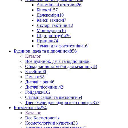
Алюмінієві штативи
26
Біноклі
157
Далекоміри
10
Кейси захисні
7
Ліхтарі тактичні
12
Монокуляри
16
Підзорні труби
36
Приціли
74
Сумки для фототехніки
16
Будинок, дача та відпочинок
856
Каталог
Все Будинок, дача та відпочинок
Обладнання та меблі для кемпінгу
43
Басейни
90
Гамаки
62
Дитячі гірки
46
Дитячі пісочниці
42
Гойдалки
162
Стільці садові та шезлонги
54
Тренажери для відкритого повітря
357
Косметологія
254
Каталог
Все Косметологія
Косметологічні кушетки
33