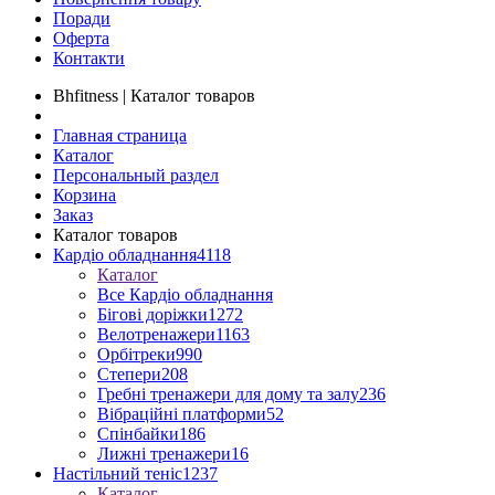
Поради
Оферта
Контакти
Bhfitness | Каталог товаров
Главная страница
Каталог
Персональный раздел
Корзина
Заказ
Каталог товаров
Кардіо обладнання
4118
Каталог
Все Кардіо обладнання
Бігові доріжки
1272
Велотренажери
1163
Орбітреки
990
Степери
208
Гребні тренажери для дому та залу
236
Вібраційні платформи
52
Спінбайки
186
Лижні тренажери
16
Настільний теніс
1237
Каталог