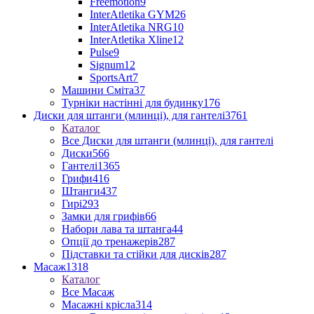
Freemotion
9
InterAtletika GYM
26
InterAtletika NRG
10
InterAtletika Xline
12
Pulse
9
Signum
12
SportsArt
7
Машини Сміта
37
Турніки настінні для будинку
176
Диски для штанги (млинці), для гантелі
3761
Каталог
Все Диски для штанги (млинці), для гантелі
Диски
566
Гантелі
1365
Грифи
416
Штанги
437
Гирі
293
Замки для грифів
66
Набори лава та штанга
44
Опції до тренажерів
287
Підставки та стійки для дисків
287
Масаж
1318
Каталог
Все Масаж
Масажні крісла
314