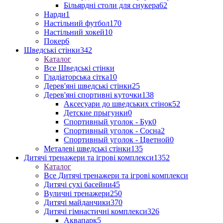
Більярдні столи для снукера
62
Нарди
1
Настільний футбол
170
Настільний хокей
10
Покер
6
Шведські стінки
342
Каталог
Все Шведські стінки
Гладіаторська сітка
10
Дерев'яні шведські стінки
25
Дерев'яні спортивні куточки
138
Аксесуари до шведських стінок
52
Детские прыгунки
0
Спортивный уголок - Бук
0
Спортивный уголок - Сосна
2
Спортивный уголок - Цветной
0
Металеві шведські стінки
135
Дитячі тренажери та ігрові комплекси
1352
Каталог
Все Дитячі тренажери та ігрові комплекси
Дитячі сухі басейни
45
Вуличні тренажери
250
Дитячі майданчики
370
Дитячі гімнастичні комплекси
326
Аквапарк
5