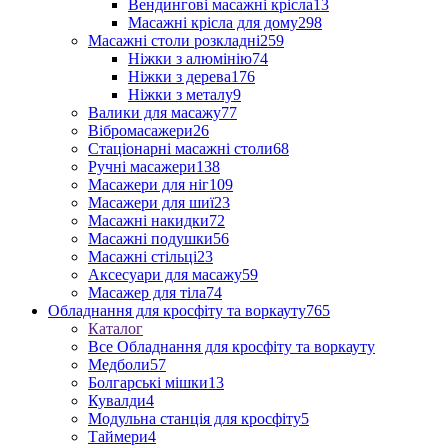
Вендингові масажні крісла
13
Масажні крісла для дому
298
Масажні столи розкладні
259
Ніжки з алюмінію
74
Ніжки з дерева
176
Ніжки з металу
9
Валики для масажу
77
Вібромасажери
26
Стаціонарні масажні столи
68
Ручні масажери
138
Масажери для ніг
109
Масажери для шиї
23
Масажні накидки
72
Масажні подушки
56
Масажні стільці
23
Аксесуари для масажу
59
Масажер для тіла
74
Обладнання для кросфіту та воркауту
765
Каталог
Все Обладнання для кросфіту та воркауту
Медболи
57
Болгарські мішки
13
Кувалди
4
Модульна станція для кросфіту
5
Таймери
4