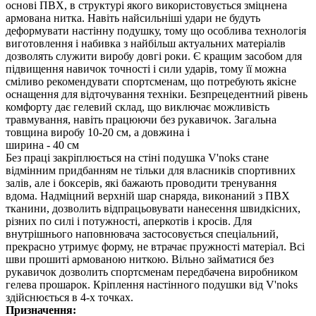
основі ПВХ, в структурі якого використовується зміцнена
армована нитка. Навіть найсильніші удари не будуть
деформувати настінну подушку, тому що особлива технологія
виготовлення і набивка з найбільш актуальних матеріалів
дозволять служити виробу довгі роки. Є кращим засобом для
підвищення навичок точності і сили ударів, тому її можна
сміливо рекомендувати спортсменам, що потребують якісне
оснащення для відточування техніки. Безпрецедентний рівень
комфорту дає гелевий склад, що виключає можливість
травмування, навіть працюючи без рукавичок. Загальна
товщина виробу 10-20 см, а довжина і
ширина - 40 см
Без праці закріплюється на стіні подушка V'noks стане
відмінним придбанням не тільки для власників спортивних
залів, але і боксерів, які бажають проводити тренування
вдома. Надміцний верхній шар снаряда, виконаний з ПВХ
тканини, дозволить відпрацьовувати нанесення швидкісних,
різних по силі і потужності, аперкотів і кросів. Для
внутрішнього наповнювача застосовується спеціальний,
прекрасно утримує форму, не втрачає пружності матеріал. Всі
шви прошиті армованою ниткою. Вільно займатися без
рукавичок дозволить спортсменам передбачена виробником
гелева прошарок. Кріплення настінного подушки від V'noks
здійснюється в 4-х точках.
Призначення: