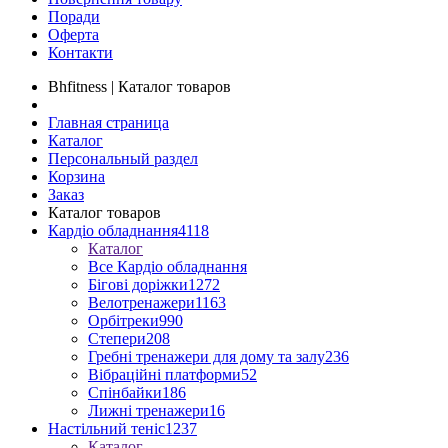
Поради
Оферта
Контакти
Bhfitness | Каталог товаров
Главная страница
Каталог
Персональный раздел
Корзина
Заказ
Каталог товаров
Кардіо обладнання
4118
Каталог
Все Кардіо обладнання
Бігові доріжки
1272
Велотренажери
1163
Орбітреки
990
Степери
208
Гребні тренажери для дому та залу
236
Вібраційні платформи
52
Спінбайки
186
Лижні тренажери
16
Настільний теніс
1237
Каталог