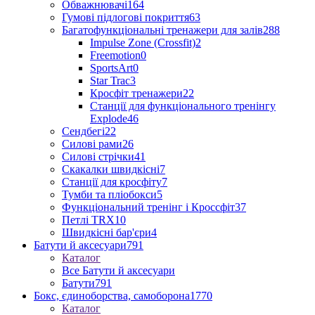
Обважнювачі
164
Гумові підлогові покриття
63
Багатофункціональні тренажери для залів
288
Impulse Zone (Crossfit)
2
Freemotion
0
SportsArt
0
Star Trac
3
Кросфіт тренажери
22
Станції для функціонального тренінгу
Explode
46
Сендбегі
22
Силові рами
26
Силові стрічки
41
Скакалки швидкісні
7
Станції для кросфіту
7
Тумби та пліобокси
5
Функціональний тренінг і Кроссфіт
37
Петлі TRX
10
Швидкісні бар'єри
4
Батути й аксесуари
791
Каталог
Все Батути й аксесуари
Батути
791
Бокс, єдиноборства, самоборона
1770
Каталог