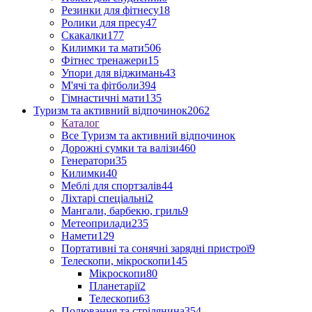
Резинки для фітнесу
18
Ролики для пресу
47
Скакалки
177
Килимки та мати
506
Фітнес тренажери
15
Упори для віджимань
43
М'ячі та фітболи
394
Гімнастичні мати
135
Туризм та активний відпочинок
2062
Каталог
Все Туризм та активний відпочинок
Дорожні сумки та валізи
460
Генератори
35
Килимки
40
Меблі для спортзалів
44
Ліхтарі спеціальні
2
Мангали, барбекю, гриль
9
Метеоприлади
235
Намети
129
Портативні та сонячні зарядні пристрої
9
Телескопи, мікроскопи
145
Мікроскопи
80
Планетарії
2
Телескопи
63
Полювання та стрілянина
354