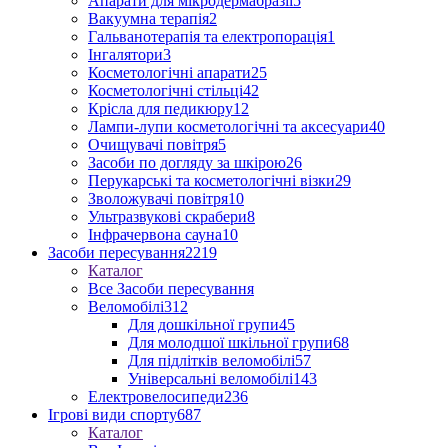
Апарати для мікродермабразії
5
Вакуумна терапія
2
Гальванотерапія та електропорація
1
Інгалятори
3
Косметологічні апарати
25
Косметологічні стільці
42
Крісла для педикюру
12
Лампи-лупи косметологічні та аксесуари
40
Очищувачі повітря
5
Засоби по догляду за шкірою
26
Перукарські та косметологічні візки
29
Зволожувачі повітря
10
Ультразвукові скрабери
8
Інфрачервона сауна
10
Засоби пересування
2219
Каталог
Все Засоби пересування
Веломобілі
312
Для дошкільної групи
45
Для молодшої шкільної групи
68
Для підлітків веломобілі
57
Універсальні веломобілі
143
Електровелосипеди
236
Ігрові види спорту
687
Каталог