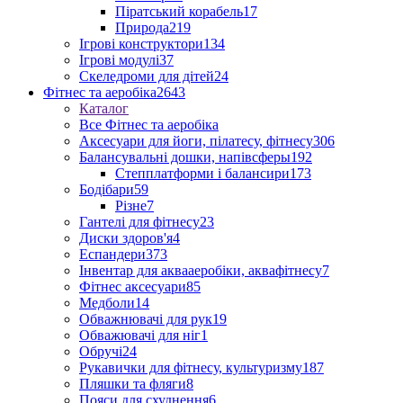
Піратський корабель
17
Природа
219
Ігрові конструктори
134
Ігрові модулі
37
Скеледроми для дітей
24
Фітнес та аеробіка
2643
Каталог
Все Фітнес та аеробіка
Аксесуари для йоги, пілатесу, фітнесу
306
Балансувальні дошки, напівсферы
192
Степплатформи і балансири
173
Бодібари
59
Різне
7
Гантелі для фітнесу
23
Диски здоров'я
4
Еспандери
373
Інвентар для аквааеробіки, аквафітнесу
7
Фітнес аксесуари
85
Медболи
14
Обважнювачі для рук
19
Обважювачі для ніг
1
Обручі
24
Рукавички для фітнесу, культуризму
187
Пляшки та фляги
8
Пояси для схуднення
6