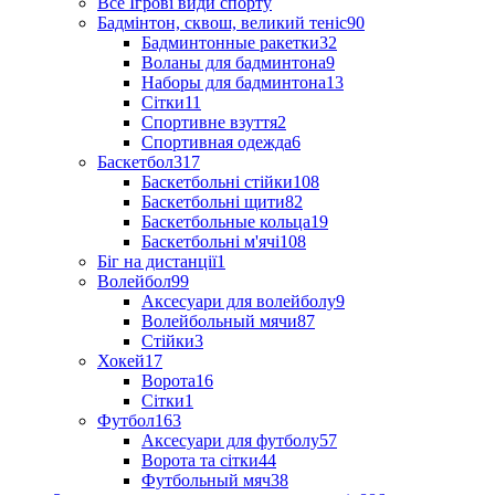
Все Ігрові види спорту
Бадмінтон, сквош, великий теніс
90
Бадминтонные ракетки
32
Воланы для бадминтона
9
Наборы для бадминтона
13
Сітки
11
Спортивне взуття
2
Спортивная одежда
6
Баскетбол
317
Баскетбольні стійки
108
Баскетбольні щити
82
Баскетбольные кольца
19
Баскетбольні м'ячі
108
Біг на дистанції
1
Волейбол
99
Аксесуари для волейболу
9
Волейбольный мячи
87
Стійки
3
Хокей
17
Ворота
16
Сітки
1
Футбол
163
Аксесуари для футболу
57
Ворота та сітки
44
Футбольный мяч
38