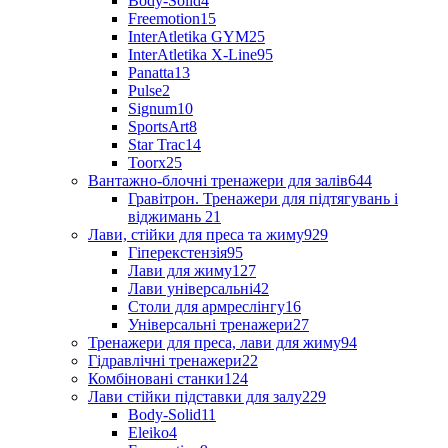
Body-Solid
4
Freemotion
15
InterAtletika GYM
25
InterAtletika X-Line
95
Panatta
13
Pulse
2
Signum
10
SportsArt
8
Star Trac
14
Toorx
25
Вантажно-блочні тренажери для залів
644
Гравітрон. Тренажери для підтягувань і
віджимань
21
Лави, стійки для преса та жиму
929
Гіперекстензія
95
Лави для жиму
127
Лави універсальні
42
Столи для армреслінгу
16
Універсальні тренажери
27
Тренажери для преса, лави для жиму
94
Гідравлічні тренажери
22
Комбіновані станки
124
Лави стійки підставки для залу
229
Body-Solid
11
Eleiko
4