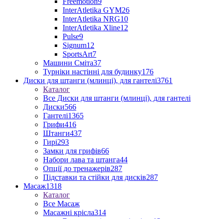
Freemotion
9
InterAtletika GYM
26
InterAtletika NRG
10
InterAtletika Xline
12
Pulse
9
Signum
12
SportsArt
7
Машини Сміта
37
Турніки настінні для будинку
176
Диски для штанги (млинці), для гантелі
3761
Каталог
Все Диски для штанги (млинці), для гантелі
Диски
566
Гантелі
1365
Грифи
416
Штанги
437
Гирі
293
Замки для грифів
66
Набори лава та штанга
44
Опції до тренажерів
287
Підставки та стійки для дисків
287
Масаж
1318
Каталог
Все Масаж
Масажні крісла
314