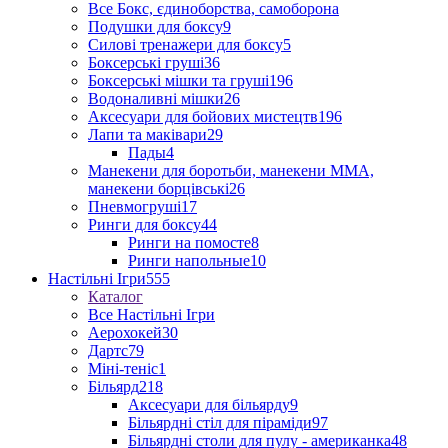
Все Бокс, єдиноборства, самоборона
Подушки для боксу
9
Силові тренажери для боксу
5
Боксерські груші
36
Боксерські мішки та груші
196
Водоналивні мішки
26
Аксесуари для бойових мистецтв
196
Лапи та маківари
29
Пады
4
Манекени для боротьби, манекени ММА,
манекени борцівські
26
Пневмогруші
17
Ринги для боксу
44
Ринги на помосте
8
Ринги напольные
10
Настільні Ігри
555
Каталог
Все Настільні Ігри
Аерохокей
30
Дартс
79
Міні-теніс
1
Більярд
218
Аксесуари для більярду
9
Більярдні стіл для піраміди
97
Більярдні столи для пулу - американка
48