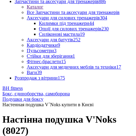
Запчастини та аксесуари для тренажерів
886
Каталог
Все Запчастини та аксесуари для тренажерів
Аксесуари для силових тренажерів
304
Килимки під тренажери
44
Опції для силових тренажерів
230
Силіконові мастила
19
Аксесуари для батутів
252
Кардіодатчики
9
Пульсометри
3
Стійки для зберігання
1
Фітнес-браслети
15
Аксесуари для медичних меблів та техніки
17
Ваги
39
Розпродаж з вітрини
175
BH fitness
Бокс, єдиноборства, самоборона
Подушки для боксу
Настенная подушка V`Noks купити в Києві
Настінна подушка V'Noks
(8027)