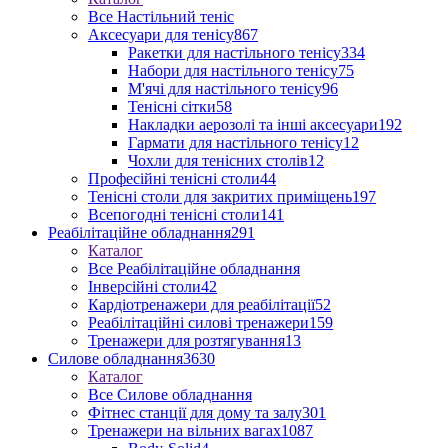
Все Настільний теніс
Аксесуари для тенісу
867
Ракетки для настільного тенісу
334
Набори для настільного тенісу
75
М'ячі для настільного тенісу
96
Тенісні сітки
58
Накладки аерозолі та інші аксесуари
192
Гармати для настільного тенісу
12
Чохли для тенісних столів
12
Професійні тенісні столи
44
Тенісні столи для закритих приміщень
197
Всепогодні тенісні столи
141
Реабілітаційне обладнання
291
Каталог
Все Реабілітаційне обладнання
Інверсійні столи
42
Кардіотренажери для реабілітації
52
Реабілітаційні силові тренажери
159
Тренажери для розтягування
13
Силове обладнання
3630
Каталог
Все Силове обладнання
Фітнес станції для дому та залу
301
Тренажери на вільних вагах
1087