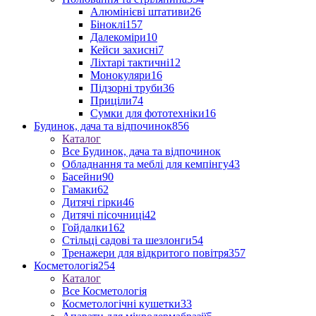
Алюмінієві штативи
26
Біноклі
157
Далекоміри
10
Кейси захисні
7
Ліхтарі тактичні
12
Монокуляри
16
Підзорні труби
36
Приціли
74
Сумки для фототехніки
16
Будинок, дача та відпочинок
856
Каталог
Все Будинок, дача та відпочинок
Обладнання та меблі для кемпінгу
43
Басейни
90
Гамаки
62
Дитячі гірки
46
Дитячі пісочниці
42
Гойдалки
162
Стільці садові та шезлонги
54
Тренажери для відкритого повітря
357
Косметологія
254
Каталог
Все Косметологія
Косметологічні кушетки
33