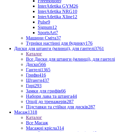
Freemotion
9
InterAtletika GYM
26
InterAtletika NRG
10
InterAtletika Xline
12
Pulse
9
Signum
12
SportsArt
7
Машини Сміта
37
Турніки настінні для будинку
176
Диски для штанги (млинці), для гантелі
3761
Каталог
Все Диски для штанги (млинці), для гантелі
Диски
566
Гантелі
1365
Грифи
416
Штанги
437
Гирі
293
Замки для грифів
66
Набори лава та штанга
44
Опції до тренажерів
287
Підставки та стійки для дисків
287
Масаж
1318
Каталог
Все Масаж
Масажні крісла
314