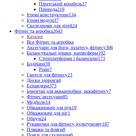
Піратський корабель
17
Природа
219
Ігрові конструктори
134
Ігрові модулі
37
Скеледроми для дітей
24
Фітнес та аеробіка
2643
Каталог
Все Фітнес та аеробіка
Аксесуари для йоги, пілатесу, фітнесу
306
Балансувальні дошки, напівсферы
192
Степплатформи і балансири
173
Бодібари
59
Різне
7
Гантелі для фітнесу
23
Диски здоров'я
4
Еспандери
373
Інвентар для аквааеробіки, аквафітнесу
7
Фітнес аксесуари
85
Медболи
14
Обважнювачі для рук
19
Обважювачі для ніг
1
Обручі
24
Рукавички для фітнесу, культуризму
187
Пляшки та фляги
8
Пояси для схуднення
6