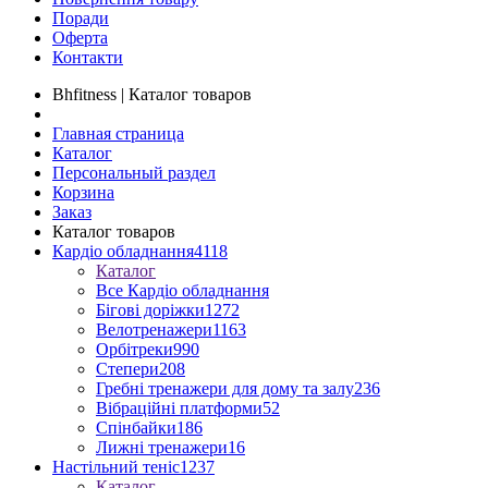
Поради
Оферта
Контакти
Bhfitness | Каталог товаров
Главная страница
Каталог
Персональный раздел
Корзина
Заказ
Каталог товаров
Кардіо обладнання
4118
Каталог
Все Кардіо обладнання
Бігові доріжки
1272
Велотренажери
1163
Орбітреки
990
Степери
208
Гребні тренажери для дому та залу
236
Вібраційні платформи
52
Спінбайки
186
Лижні тренажери
16
Настільний теніс
1237
Каталог