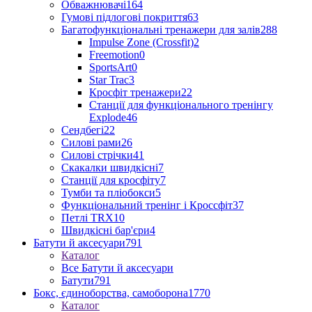
Обважнювачі
164
Гумові підлогові покриття
63
Багатофункціональні тренажери для залів
288
Impulse Zone (Crossfit)
2
Freemotion
0
SportsArt
0
Star Trac
3
Кросфіт тренажери
22
Станції для функціонального тренінгу
Explode
46
Сендбегі
22
Силові рами
26
Силові стрічки
41
Скакалки швидкісні
7
Станції для кросфіту
7
Тумби та пліобокси
5
Функціональний тренінг і Кроссфіт
37
Петлі TRX
10
Швидкісні бар'єри
4
Батути й аксесуари
791
Каталог
Все Батути й аксесуари
Батути
791
Бокс, єдиноборства, самоборона
1770
Каталог