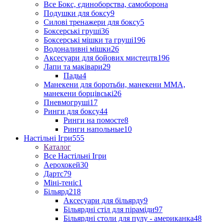
Все Бокс, єдиноборства, самоборона
Подушки для боксу
9
Силові тренажери для боксу
5
Боксерські груші
36
Боксерські мішки та груші
196
Водоналивні мішки
26
Аксесуари для бойових мистецтв
196
Лапи та маківари
29
Пады
4
Манекени для боротьби, манекени ММА,
манекени борцівські
26
Пневмогруші
17
Ринги для боксу
44
Ринги на помосте
8
Ринги напольные
10
Настільні Ігри
555
Каталог
Все Настільні Ігри
Аерохокей
30
Дартс
79
Міні-теніс
1
Більярд
218
Аксесуари для більярду
9
Більярдні стіл для піраміди
97
Більярдні столи для пулу - американка
48