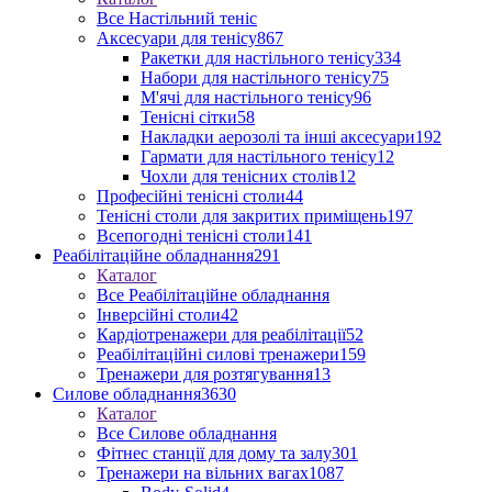
Все Настільний теніс
Аксесуари для тенісу
867
Ракетки для настільного тенісу
334
Набори для настільного тенісу
75
М'ячі для настільного тенісу
96
Тенісні сітки
58
Накладки аерозолі та інші аксесуари
192
Гармати для настільного тенісу
12
Чохли для тенісних столів
12
Професійні тенісні столи
44
Тенісні столи для закритих приміщень
197
Всепогодні тенісні столи
141
Реабілітаційне обладнання
291
Каталог
Все Реабілітаційне обладнання
Інверсійні столи
42
Кардіотренажери для реабілітації
52
Реабілітаційні силові тренажери
159
Тренажери для розтягування
13
Силове обладнання
3630
Каталог
Все Силове обладнання
Фітнес станції для дому та залу
301
Тренажери на вільних вагах
1087