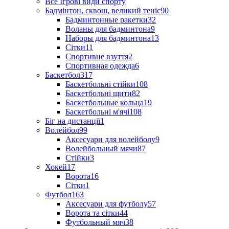
Все Ігрові види спорту
Бадмінтон, сквош, великий теніс
90
Бадминтонные ракетки
32
Воланы для бадминтона
9
Наборы для бадминтона
13
Сітки
11
Спортивне взуття
2
Спортивная одежда
6
Баскетбол
317
Баскетбольні стійки
108
Баскетбольні щити
82
Баскетбольные кольца
19
Баскетбольні м'ячі
108
Біг на дистанції
1
Волейбол
99
Аксесуари для волейболу
9
Волейбольный мячи
87
Стійки
3
Хокей
17
Ворота
16
Сітки
1
Футбол
163
Аксесуари для футболу
57
Ворота та сітки
44
Футбольный мяч
38