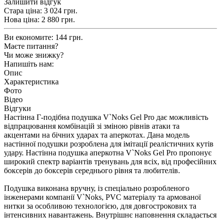
Залишити відгук
Стара ціна:
3 024 грн.
Нова ціна:
2 880
грн.
Ви економите:
144 грн.
Маєте питання?
Чи може знижку?
Напишіть нам:
Опис
Характеристика
Фото
Відео
Відгуки
Настінна Г-подібна подушка V`Noks Gel Pro дає можливість
відпрацювання комбінацій зі зміною рівнів атаки та
акцентами на бічних ударах та аперкотах. Дана модель
настінної подушки розроблена для імітації реалістичних кутів
удару. Настінна подушка аперкотна V`Noks Gel Pro пропонує
широкий спектр варіантів тренувань для всіх, від професійних
боксерів до боксерів середнього рівня та любителів.
Подушка виконана вручну, із спеціально розробленого
інженерами компанії V`Noks, PVC матеріалу та армованої
нитки за особливою технологією, для довгострокових та
інтенсивних навантажень. Внутрішнє наповнення складається