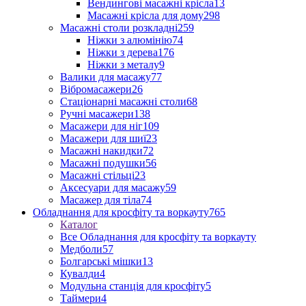
Вендингові масажні крісла
13
Масажні крісла для дому
298
Масажні столи розкладні
259
Ніжки з алюмінію
74
Ніжки з дерева
176
Ніжки з металу
9
Валики для масажу
77
Вібромасажери
26
Стаціонарні масажні столи
68
Ручні масажери
138
Масажери для ніг
109
Масажери для шиї
23
Масажні накидки
72
Масажні подушки
56
Масажні стільці
23
Аксесуари для масажу
59
Масажер для тіла
74
Обладнання для кросфіту та воркауту
765
Каталог
Все Обладнання для кросфіту та воркауту
Медболи
57
Болгарські мішки
13
Кувалди
4
Модульна станція для кросфіту
5
Таймери
4