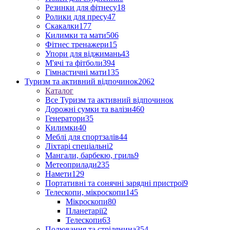
Резинки для фітнесу
18
Ролики для пресу
47
Скакалки
177
Килимки та мати
506
Фітнес тренажери
15
Упори для віджимань
43
М'ячі та фітболи
394
Гімнастичні мати
135
Туризм та активний відпочинок
2062
Каталог
Все Туризм та активний відпочинок
Дорожні сумки та валізи
460
Генератори
35
Килимки
40
Меблі для спортзалів
44
Ліхтарі спеціальні
2
Мангали, барбекю, гриль
9
Метеоприлади
235
Намети
129
Портативні та сонячні зарядні пристрої
9
Телескопи, мікроскопи
145
Мікроскопи
80
Планетарії
2
Телескопи
63
Полювання та стрілянина
354