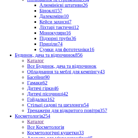
Алюмінієві штативи
26
Біноклі
157
Далекоміри
10
Кейси захисні
7
Ліхтарі тактичні
12
Монокуляри
16
Підзорні труби
36
Приціли
74
Сумки для фототехніки
16
Будинок, дача та відпочинок
856
Каталог
Все Будинок, дача та відпочинок
Обладнання та меблі для кемпінгу
43
Басейни
90
Гамаки
62
Дитячі гірки
46
Дитячі пісочниці
42
Гойдалки
162
Стільці садові та шезлонги
54
Тренажери для відкритого повітря
357
Косметологія
254
Каталог
Все Косметологія
Косметологічні кушетки
33