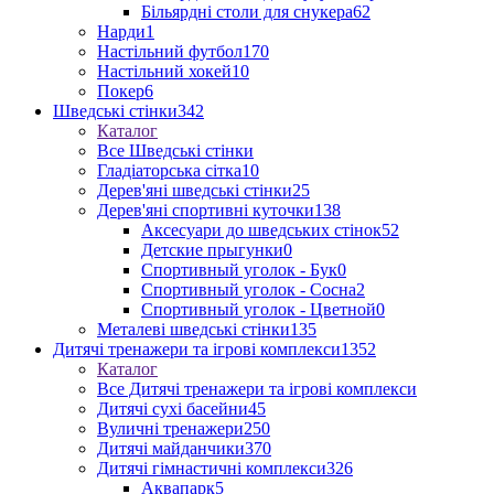
Більярдні столи для снукера
62
Нарди
1
Настільний футбол
170
Настільний хокей
10
Покер
6
Шведські стінки
342
Каталог
Все Шведські стінки
Гладіаторська сітка
10
Дерев'яні шведські стінки
25
Дерев'яні спортивні куточки
138
Аксесуари до шведських стінок
52
Детские прыгунки
0
Спортивный уголок - Бук
0
Спортивный уголок - Сосна
2
Спортивный уголок - Цветной
0
Металеві шведські стінки
135
Дитячі тренажери та ігрові комплекси
1352
Каталог
Все Дитячі тренажери та ігрові комплекси
Дитячі сухі басейни
45
Вуличні тренажери
250
Дитячі майданчики
370
Дитячі гімнастичні комплекси
326
Аквапарк
5