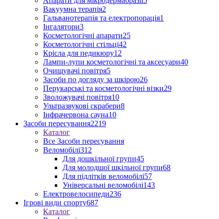
Апарати для мікродермабразії
5
Вакуумна терапія
2
Гальванотерапія та електропорація
1
Інгалятори
3
Косметологічні апарати
25
Косметологічні стільці
42
Крісла для педикюру
12
Лампи-лупи косметологічні та аксесуари
40
Очищувачі повітря
5
Засоби по догляду за шкірою
26
Перукарські та косметологічні візки
29
Зволожувачі повітря
10
Ультразвукові скрабери
8
Інфрачервона сауна
10
Засоби пересування
2219
Каталог
Все Засоби пересування
Веломобілі
312
Для дошкільної групи
45
Для молодшої шкільної групи
68
Для підлітків веломобілі
57
Універсальні веломобілі
143
Електровелосипеди
236
Ігрові види спорту
687
Каталог