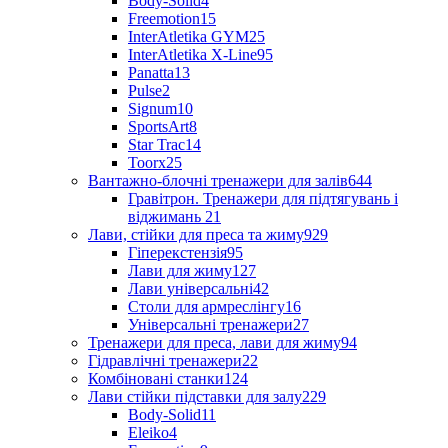
Body-Solid
4
Freemotion
15
InterAtletika GYM
25
InterAtletika X-Line
95
Panatta
13
Pulse
2
Signum
10
SportsArt
8
Star Trac
14
Toorx
25
Вантажно-блочні тренажери для залів
644
Гравітрон. Тренажери для підтягувань і
віджимань
21
Лави, стійки для преса та жиму
929
Гіперекстензія
95
Лави для жиму
127
Лави універсальні
42
Столи для армреслінгу
16
Універсальні тренажери
27
Тренажери для преса, лави для жиму
94
Гідравлічні тренажери
22
Комбіновані станки
124
Лави стійки підставки для залу
229
Body-Solid
11
Eleiko
4