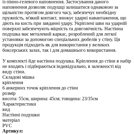
із пінно-гелевого наповнення. Застосування даного
наповнення дозволяє подушці залишатися однаковою за
щільністю протягом довгого часу, забезпечує необхідну
пружність, м'який контакт, знижує ударні навантаження, що
діють на кисть при завданні удару. Укріплені шви на ударній
поверхні забезпечують міцність та довговічність. Настінна
подушка має металевий каркас, розроблений для легкої
установки за допомогою спеціальних дюбелів у стіну. Ця
продукція підходить як для використання у великих
боксерських залах, так і для домашнього використання.
У комплекті йде настінна подушка. Кріплення до стіни в набір
не входять і підбираються індивідуально, в залежності від
виду стіни.
Складові мішка
кріплення
6 анкерних точок кріплення до стіни
розмір
висота: 55см, ширина: 45см; товщина: 23/35см
Характеристики
вид
Настінні подушки
матеріал
PVC
Артикул: