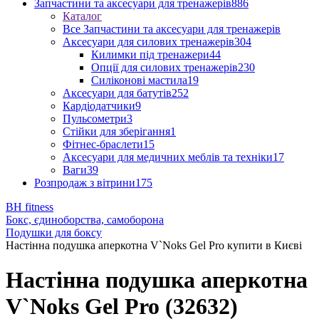
Запчастини та аксесуари для тренажерів
886
Каталог
Все Запчастини та аксесуари для тренажерів
Аксесуари для силових тренажерів
304
Килимки під тренажери
44
Опції для силових тренажерів
230
Силіконові мастила
19
Аксесуари для батутів
252
Кардіодатчики
9
Пульсометри
3
Стійки для зберігання
1
Фітнес-браслети
15
Аксесуари для медичних меблів та техніки
17
Ваги
39
Розпродаж з вітрини
175
BH fitness
Бокс, єдиноборства, самоборона
Подушки для боксу
Настінна подушка аперкотна V`Noks Gel Pro купити в Києві
Настінна подушка аперкотна
V`Noks Gel Pro (32632)