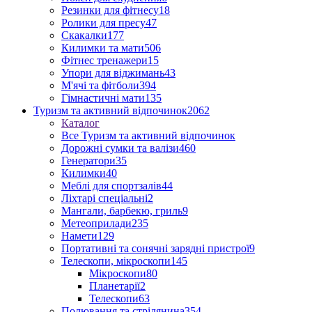
Резинки для фітнесу
18
Ролики для пресу
47
Скакалки
177
Килимки та мати
506
Фітнес тренажери
15
Упори для віджимань
43
М'ячі та фітболи
394
Гімнастичні мати
135
Туризм та активний відпочинок
2062
Каталог
Все Туризм та активний відпочинок
Дорожні сумки та валізи
460
Генератори
35
Килимки
40
Меблі для спортзалів
44
Ліхтарі спеціальні
2
Мангали, барбекю, гриль
9
Метеоприлади
235
Намети
129
Портативні та сонячні зарядні пристрої
9
Телескопи, мікроскопи
145
Мікроскопи
80
Планетарії
2
Телескопи
63
Полювання та стрілянина
354