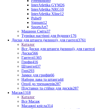
Freemotion
9
InterAtletika GYM
26
InterAtletika NRG
10
InterAtletika Xline
12
Pulse
9
Signum
12
SportsArt
7
Машини Сміта
37
Турніки настінні для будинку
176
Диски для штанги (млинці), для гантелі
3761
Каталог
Все Диски для штанги (млинці), для гантелі
Диски
566
Гантелі
1365
Грифи
416
Штанги
437
Гирі
293
Замки для грифів
66
Набори лава та штанга
44
Опції до тренажерів
287
Підставки та стійки для дисків
287
Масаж
1318
Каталог
Все Масаж
Масажні крісла
314