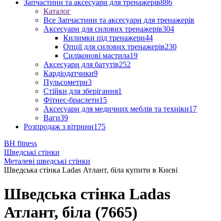
Запчастини та аксесуари для тренажерів
886
Каталог
Все Запчастини та аксесуари для тренажерів
Аксесуари для силових тренажерів
304
Килимки під тренажери
44
Опції для силових тренажерів
230
Силіконові мастила
19
Аксесуари для батутів
252
Кардіодатчики
9
Пульсометри
3
Стійки для зберігання
1
Фітнес-браслети
15
Аксесуари для медичних меблів та техніки
17
Ваги
39
Розпродаж з вітрини
175
BH fitness
Шведські стінки
Металеві шведські стінки
Шведська стінка Ladas Атлант, біла купити в Києві
Шведська стінка Ladas
Атлант, біла (7665)