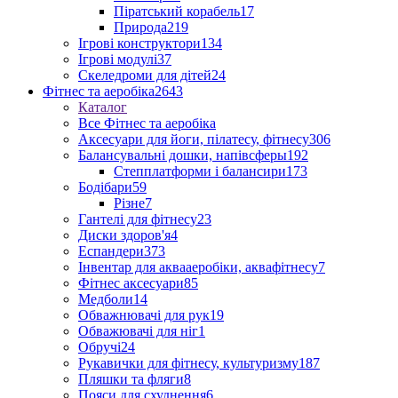
Піратський корабель
17
Природа
219
Ігрові конструктори
134
Ігрові модулі
37
Скеледроми для дітей
24
Фітнес та аеробіка
2643
Каталог
Все Фітнес та аеробіка
Аксесуари для йоги, пілатесу, фітнесу
306
Балансувальні дошки, напівсферы
192
Степплатформи і балансири
173
Бодібари
59
Різне
7
Гантелі для фітнесу
23
Диски здоров'я
4
Еспандери
373
Інвентар для аквааеробіки, аквафітнесу
7
Фітнес аксесуари
85
Медболи
14
Обважнювачі для рук
19
Обважювачі для ніг
1
Обручі
24
Рукавички для фітнесу, культуризму
187
Пляшки та фляги
8
Пояси для схуднення
6