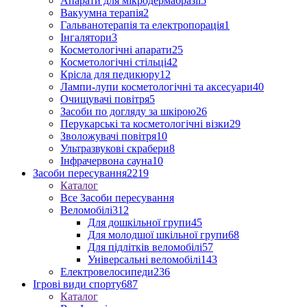
Апарати для мікродермабразії
5
Вакуумна терапія
2
Гальванотерапія та електропорація
1
Інгалятори
3
Косметологічні апарати
25
Косметологічні стільці
42
Крісла для педикюру
12
Лампи-лупи косметологічні та аксесуари
40
Очищувачі повітря
5
Засоби по догляду за шкірою
26
Перукарські та косметологічні візки
29
Зволожувачі повітря
10
Ультразвукові скрабери
8
Інфрачервона сауна
10
Засоби пересування
2219
Каталог
Все Засоби пересування
Веломобілі
312
Для дошкільної групи
45
Для молодшої шкільної групи
68
Для підлітків веломобілі
57
Універсальні веломобілі
143
Електровелосипеди
236
Ігрові види спорту
687
Каталог