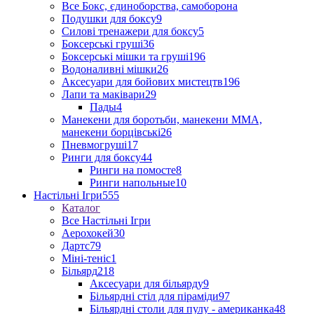
Все Бокс, єдиноборства, самоборона
Подушки для боксу
9
Силові тренажери для боксу
5
Боксерські груші
36
Боксерські мішки та груші
196
Водоналивні мішки
26
Аксесуари для бойових мистецтв
196
Лапи та маківари
29
Пады
4
Манекени для боротьби, манекени ММА,
манекени борцівські
26
Пневмогруші
17
Ринги для боксу
44
Ринги на помосте
8
Ринги напольные
10
Настільні Ігри
555
Каталог
Все Настільні Ігри
Аерохокей
30
Дартс
79
Міні-теніс
1
Більярд
218
Аксесуари для більярду
9
Більярдні стіл для піраміди
97
Більярдні столи для пулу - американка
48