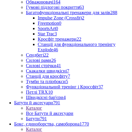
Обважнювачі
164
Гумові підлогові покриття
63
Багатофункціональні тренажери для залів
288
Impulse Zone (Crossfit)
2
Freemotion
0
SportsArt
0
Star Trac
3
Кросфіт тренажери
22
Станції для функціонального тренінгу
Explode
46
Сендбегі
22
Силові рами
26
Силові стрічки
41
Скакалки швидкісні
7
Станції для кросфіту
7
Тумби та пліобокси
5
Функціональний тренінг і Кроссфіт
37
Петлі TRX
10
Швидкісні бар'єри
4
Батути й аксесуари
791
Каталог
Все Батути й аксесуари
Батути
791
Бокс, єдиноборства, самоборона
1770
Каталог