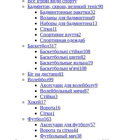
Все Ігрові види спорту
Бадмінтон, сквош, великий теніс
90
Бадминтонные ракетки
32
Воланы для бадминтона
9
Наборы для бадминтона
13
Сітки
11
Спортивне взуття
2
Спортивная одежда
6
Баскетбол
317
Баскетбольні стійки
108
Баскетбольні щити
82
Баскетбольные кольца
19
Баскетбольні м'ячі
108
Біг на дистанції
1
Волейбол
99
Аксесуари для волейболу
9
Волейбольный мячи
87
Стійки
3
Хокей
17
Ворота
16
Сітки
1
Футбол
163
Аксесуари для футболу
57
Ворота та сітки
44
Футбольный мяч
38