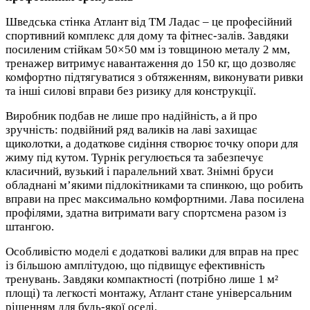
Шведська стінка Атлант від ТМ Ладас – це професійний
спортивний комплекс для дому та фітнес-залів. Завдяки
посиленим стійкам 50×50 мм із товщиною металу 2 мм,
тренажер витримує навантаження до 150 кг, що дозволяє
комфортно підтягуватися з обтяженням, виконувати ривки
та інші силові вправи без ризику для конструкції.
Виробник подбав не лише про надійність, а й про
зручність: подвійний ряд валиків на лаві захищає
щиколотки, а додаткове сидіння створює точку опори для
жиму під кутом. Турнік регулюється та забезпечує
класичний, вузький і паралельний хват. Знімні бруси
обладнані м’якими підлокітниками та спинкою, що робить
вправи на прес максимально комфортними. Лава посилена
профілями, здатна витримати вагу спортсмена разом із
штангою.
Особливістю моделі є додаткові валики для вправ на прес
із більшою амплітудою, що підвищує ефективність
тренувань. Завдяки компактності (потрібно лише 1 м²
площі) та легкості монтажу, Атлант стане універсальним
рішенням для будь-якої оселі.