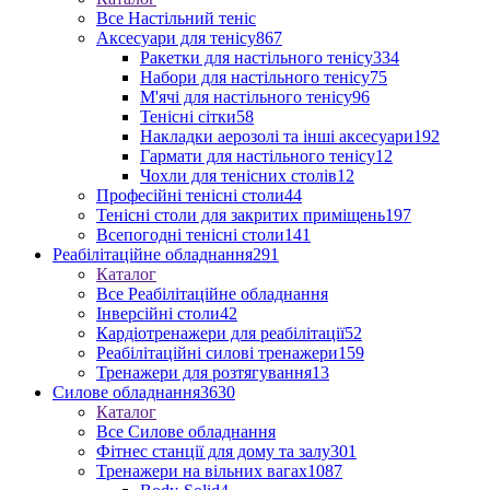
Все Настільний теніс
Аксесуари для тенісу
867
Ракетки для настільного тенісу
334
Набори для настільного тенісу
75
М'ячі для настільного тенісу
96
Тенісні сітки
58
Накладки аерозолі та інші аксесуари
192
Гармати для настільного тенісу
12
Чохли для тенісних столів
12
Професійні тенісні столи
44
Тенісні столи для закритих приміщень
197
Всепогодні тенісні столи
141
Реабілітаційне обладнання
291
Каталог
Все Реабілітаційне обладнання
Інверсійні столи
42
Кардіотренажери для реабілітації
52
Реабілітаційні силові тренажери
159
Тренажери для розтягування
13
Силове обладнання
3630
Каталог
Все Силове обладнання
Фітнес станції для дому та залу
301
Тренажери на вільних вагах
1087