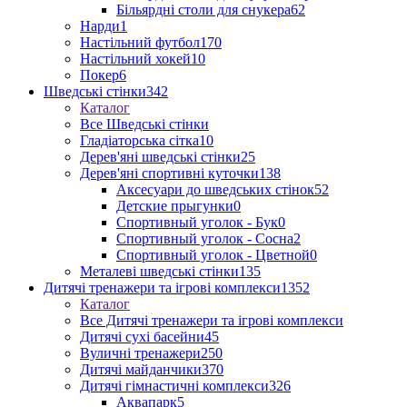
Більярдні столи для снукера
62
Нарди
1
Настільний футбол
170
Настільний хокей
10
Покер
6
Шведські стінки
342
Каталог
Все Шведські стінки
Гладіаторська сітка
10
Дерев'яні шведські стінки
25
Дерев'яні спортивні куточки
138
Аксесуари до шведських стінок
52
Детские прыгунки
0
Спортивный уголок - Бук
0
Спортивный уголок - Сосна
2
Спортивный уголок - Цветной
0
Металеві шведські стінки
135
Дитячі тренажери та ігрові комплекси
1352
Каталог
Все Дитячі тренажери та ігрові комплекси
Дитячі сухі басейни
45
Вуличні тренажери
250
Дитячі майданчики
370
Дитячі гімнастичні комплекси
326
Аквапарк
5