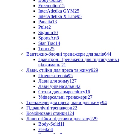
Body-Solid
4
Freemotion
15
InterAtletika GYM
25
InterAtletika X-Line
95
Panatta
13
Pulse
2
Signum
10
SportsArt
8
Star Trac
14
Toorx
25
Вантажно-блочні тренажери для залів
644
Гравітрон. Тренажери для підтягувань і
віджимань
21
Лави, стійки для преса та жиму
929
Гіперекстензія
95
Лави для жиму
127
Лави універсальні
42
Столи для армреслінгу
16
Універсальні тренажери
27
Тренажери для преса, лави для жиму
94
Гідравлічні тренажери
22
Комбіновані станки
124
Лави стійки підставки для залу
229
Body-Solid
11
Eleiko
4