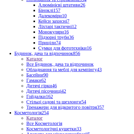
Алюмінієві штативи
26
Біноклі
157
Далекоміри
10
Кейси захисні
7
Ліхтарі тактичні
12
Монокуляри
16
Підзорні труби
36
Приціли
74
Сумки для фототехніки
16
Будинок, дача та відпочинок
856
Каталог
Все Будинок, дача та відпочинок
Обладнання та меблі для кемпінгу
43
Басейни
90
Гамаки
62
Дитячі гірки
46
Дитячі пісочниці
42
Гойдалки
162
Стільці садові та шезлонги
54
Тренажери для відкритого повітря
357
Косметологія
254
Каталог
Все Косметологія
Косметологічні кушетки
33