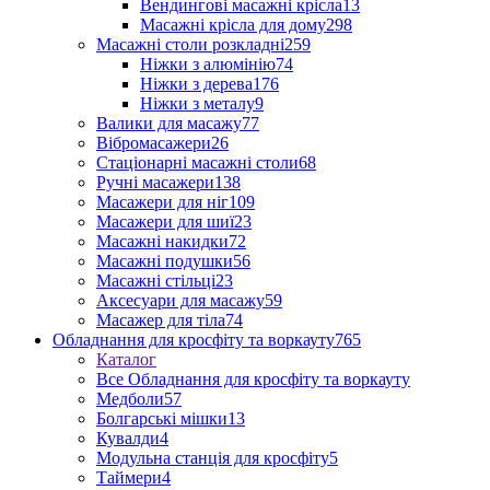
Вендингові масажні крісла
13
Масажні крісла для дому
298
Масажні столи розкладні
259
Ніжки з алюмінію
74
Ніжки з дерева
176
Ніжки з металу
9
Валики для масажу
77
Вібромасажери
26
Стаціонарні масажні столи
68
Ручні масажери
138
Масажери для ніг
109
Масажери для шиї
23
Масажні накидки
72
Масажні подушки
56
Масажні стільці
23
Аксесуари для масажу
59
Масажер для тіла
74
Обладнання для кросфіту та воркауту
765
Каталог
Все Обладнання для кросфіту та воркауту
Медболи
57
Болгарські мішки
13
Кувалди
4
Модульна станція для кросфіту
5
Таймери
4