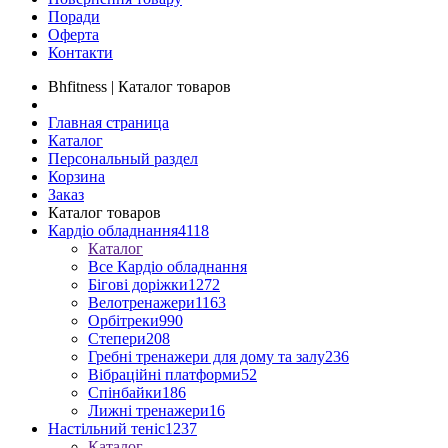
Поради
Оферта
Контакти
Bhfitness | Каталог товаров
Главная страница
Каталог
Персональный раздел
Корзина
Заказ
Каталог товаров
Кардіо обладнання
4118
Каталог
Все Кардіо обладнання
Бігові доріжки
1272
Велотренажери
1163
Орбітреки
990
Степери
208
Гребні тренажери для дому та залу
236
Вібраційні платформи
52
Спінбайки
186
Лижні тренажери
16
Настільний теніс
1237
Каталог