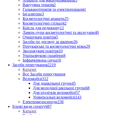
Апарати для мікродермабразії
5
Вакуумна терапія
2
Гальванотерапія та електропорація
1
Інгалятори
3
Косметологічні апарати
25
Косметологічні стільці
42
Крісла для педикюру
12
Лампи-лупи косметологічні та аксесуари
40
Очищувачі повітря
5
Засоби по догляду за шкірою
26
Перукарські та косметологічні візки
29
Зволожувачі повітря
10
Ультразвукові скрабери
8
Інфрачервона сауна
10
Засоби пересування
2219
Каталог
Все Засоби пересування
Веломобілі
312
Для дошкільної групи
45
Для молодшої шкільної групи
68
Для підлітків веломобілі
57
Універсальні веломобілі
143
Електровелосипеди
236
Ігрові види спорту
687
Каталог