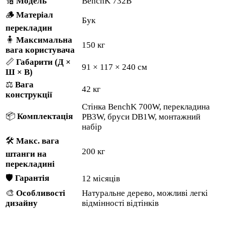
🔢
Модель
BenchK 732B
🪵
Матеріал
Бук
перекладин
🧍
Максимальна
150 кг
вага користувача
📏
Габарити (Д ×
91 × 117 × 240 см
Ш × В)
⚖️
Вага
42 кг
конструкції
Стінка BenchK 700W, перекладина
📦
Комплектація
PB3W, бруси DB1W, монтажний
набір
🛠️
Макс. вага
200 кг
штанги на
перекладині
🛡️
Гарантія
12 місяців
🎨
Особливості
Натуральне дерево, можливі легкі
дизайну
відмінності відтінків