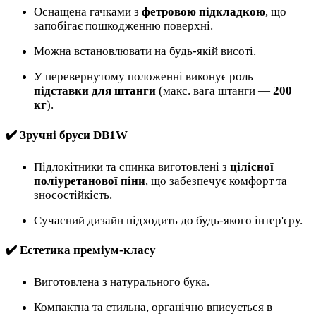
Оснащена гачками з
фетровою підкладкою
, що
запобігає пошкодженню поверхні.
Можна встановлювати на будь-якій висоті.
У перевернутому положенні виконує роль
підставки для штанги
(макс. вага штанги —
200
кг
).
✔️
Зручні бруси DB1W
Підлокітники та спинка виготовлені з
цілісної
поліуретанової піни
, що забезпечує комфорт та
зносостійкість.
Сучасний дизайн підходить до будь-якого інтер'єру.
✔️
Естетика преміум-класу
Виготовлена з натурального бука.
Компактна та стильна, органічно вписується в