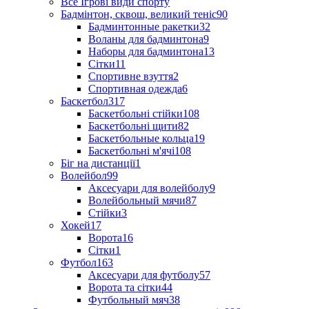
Все Ігрові види спорту
Бадмінтон, сквош, великий теніс
90
Бадминтонные ракетки
32
Воланы для бадминтона
9
Наборы для бадминтона
13
Сітки
11
Спортивне взуття
2
Спортивная одежда
6
Баскетбол
317
Баскетбольні стійки
108
Баскетбольні щити
82
Баскетбольные кольца
19
Баскетбольні м'ячі
108
Біг на дистанції
1
Волейбол
99
Аксесуари для волейболу
9
Волейбольный мячи
87
Стійки
3
Хокей
17
Ворота
16
Сітки
1
Футбол
163
Аксесуари для футболу
57
Ворота та сітки
44
Футбольный мяч
38