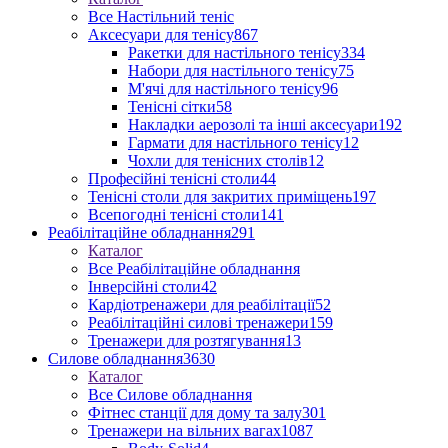
Все Настільний теніс
Аксесуари для тенісу
867
Ракетки для настільного тенісу
334
Набори для настільного тенісу
75
М'ячі для настільного тенісу
96
Тенісні сітки
58
Накладки аерозолі та інші аксесуари
192
Гармати для настільного тенісу
12
Чохли для тенісних столів
12
Професійні тенісні столи
44
Тенісні столи для закритих приміщень
197
Всепогодні тенісні столи
141
Реабілітаційне обладнання
291
Каталог
Все Реабілітаційне обладнання
Інверсійні столи
42
Кардіотренажери для реабілітації
52
Реабілітаційні силові тренажери
159
Тренажери для розтягування
13
Силове обладнання
3630
Каталог
Все Силове обладнання
Фітнес станції для дому та залу
301
Тренажери на вільних вагах
1087