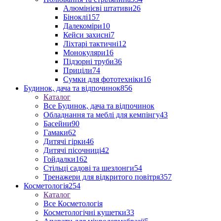
Алюмінієві штативи
26
Біноклі
157
Далекоміри
10
Кейси захисні
7
Ліхтарі тактичні
12
Монокуляри
16
Підзорні труби
36
Приціли
74
Сумки для фототехніки
16
Будинок, дача та відпочинок
856
Каталог
Все Будинок, дача та відпочинок
Обладнання та меблі для кемпінгу
43
Басейни
90
Гамаки
62
Дитячі гірки
46
Дитячі пісочниці
42
Гойдалки
162
Стільці садові та шезлонги
54
Тренажери для відкритого повітря
357
Косметологія
254
Каталог
Все Косметологія
Косметологічні кушетки
33