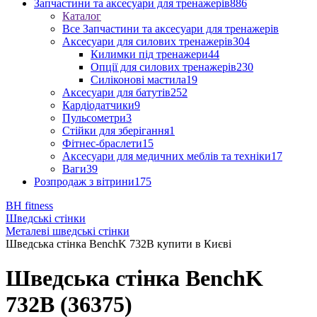
Запчастини та аксесуари для тренажерів
886
Каталог
Все Запчастини та аксесуари для тренажерів
Аксесуари для силових тренажерів
304
Килимки під тренажери
44
Опції для силових тренажерів
230
Силіконові мастила
19
Аксесуари для батутів
252
Кардіодатчики
9
Пульсометри
3
Стійки для зберігання
1
Фітнес-браслети
15
Аксесуари для медичних меблів та техніки
17
Ваги
39
Розпродаж з вітрини
175
BH fitness
Шведські стінки
Металеві шведські стінки
Шведська стінка BenchK 732B купити в Києві
Шведська стінка BenchK
732B (36375)