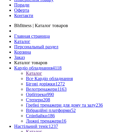
Поради
Оферта
Контакти
Bhfitness | Каталог товаров
Главная страница
Каталог
Персональный раздел
Корзина
Заказ
Каталог товаров
Кардіо обладнання
4118
Каталог
Все Кардіо обладнання
Бігові доріжки
1272
Велотренажери
1163
Орбітреки
990
Степери
208
Гребні тренажери для дому та залу
236
Вібраційні платформи
52
Спінбайки
186
Лижні тренажери
16
Настільний теніс
1237
Каталог