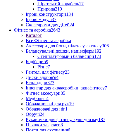
Піратський корабель
17
Природа
219
Ігрові конструктори
134
Ігрові модулі
37
Скеледроми для дітей
24
Фітнес та аеробіка
2643
Каталог
Все Фітнес та аеробіка
Аксесуари для йоги, пілатесу, фітнесу
306
Балансувальні дошки, напівсферы
192
Степплатформи і балансири
173
Бодібари
59
Різне
7
Гантелі для фітнесу
23
Диски здоров'я
4
Еспандери
373
Інвентар для аквааеробіки, аквафітнесу
7
Фітнес аксесуари
85
Медболи
14
Обважнювачі для рук
19
Обважювачі для ніг
1
Обручі
24
Рукавички для фітнесу, культуризму
187
Пляшки та фляги
8
Пояси для схуднення
6