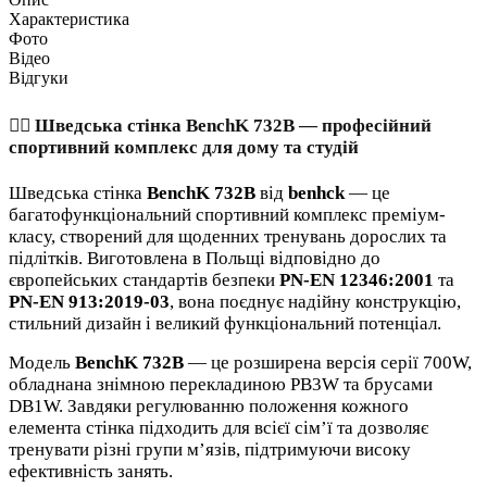
Характеристика
Фото
Відео
Відгуки
🏋️‍♂️
Шведська стінка BenchK 732B — професійний
спортивний комплекс для дому та студій
Шведська стінка
BenchK 732B
від
benhck
— це
багатофункціональний спортивний комплекс преміум-
класу, створений для щоденних тренувань дорослих та
підлітків. Виготовлена в Польщі відповідно до
європейських стандартів безпеки
PN-EN 12346:2001
та
PN-EN 913:2019-03
, вона поєднує надійну конструкцію,
стильний дизайн і великий функціональний потенціал.
Модель
BenchK 732B
— це розширена версія серії 700W,
обладнана знімною перекладиною PB3W та брусами
DB1W. Завдяки регулюванню положення кожного
елемента стінка підходить для всієї сім’ї та дозволяє
тренувати різні групи м’язів, підтримуючи високу
ефективність занять.