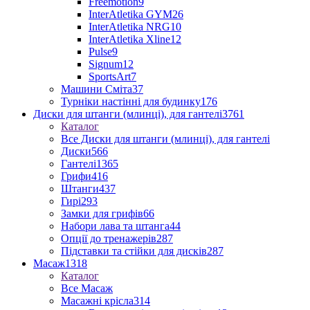
Freemotion
9
InterAtletika GYM
26
InterAtletika NRG
10
InterAtletika Xline
12
Pulse
9
Signum
12
SportsArt
7
Машини Сміта
37
Турніки настінні для будинку
176
Диски для штанги (млинці), для гантелі
3761
Каталог
Все Диски для штанги (млинці), для гантелі
Диски
566
Гантелі
1365
Грифи
416
Штанги
437
Гирі
293
Замки для грифів
66
Набори лава та штанга
44
Опції до тренажерів
287
Підставки та стійки для дисків
287
Масаж
1318
Каталог
Все Масаж
Масажні крісла
314