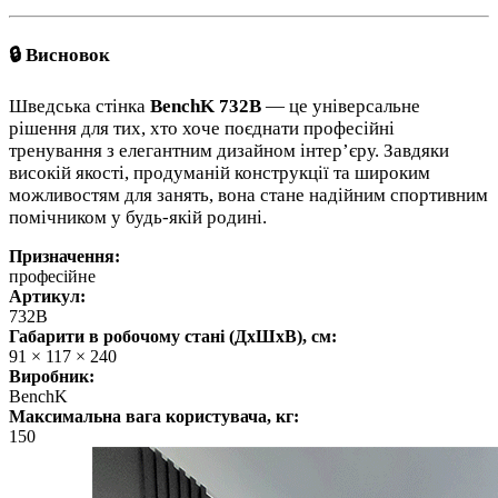
🔒
Висновок
Шведська стінка
BenchK 732B
— це універсальне
рішення для тих, хто хоче поєднати професійні
тренування з елегантним дизайном інтер’єру. Завдяки
високій якості, продуманій конструкції та широким
можливостям для занять, вона стане надійним спортивним
помічником у будь-якій родині.
Призначення:
професійне
Артикул:
732B
Габарити в робочому стані (ДхШхВ), см:
91 × 117 × 240
Виробник:
BenchK
Максимальна вага користувача, кг:
150