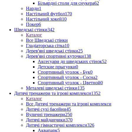
Більярдні столи для снукера
62
Нарди
1
Настільний футбол
170
Настільний хокей
10
Покер
6
Шведські стінки
342
Каталог
Все Шведські стінки
Гладіаторська сітка
10
Дерев'яні шведські стінки
25
Дерев'яні спортивні куточки
138
Аксесуари до шведських стінок
52
Детские прыгунки
0
Спортивный уголок - Бук
0
Спортивный уголок - Сосна
2
Спортивный уголок - Цветной
0
Металеві шведські стінки
135
Дитячі тренажери та ігрові комплекси
1352
Каталог
Все Дитячі тренажери та ігрові комплекси
Дитячі сухі басейни
45
Вуличні тренажери
250
Дитячі майданчики
370
Дитячі гімнастичні комплекси
326
Аквапарк
5