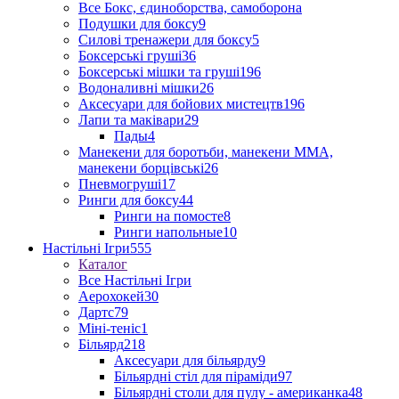
Все Бокс, єдиноборства, самоборона
Подушки для боксу
9
Силові тренажери для боксу
5
Боксерські груші
36
Боксерські мішки та груші
196
Водоналивні мішки
26
Аксесуари для бойових мистецтв
196
Лапи та маківари
29
Пады
4
Манекени для боротьби, манекени ММА,
манекени борцівські
26
Пневмогруші
17
Ринги для боксу
44
Ринги на помосте
8
Ринги напольные
10
Настільні Ігри
555
Каталог
Все Настільні Ігри
Аерохокей
30
Дартс
79
Міні-теніс
1
Більярд
218
Аксесуари для більярду
9
Більярдні стіл для піраміди
97
Більярдні столи для пулу - американка
48