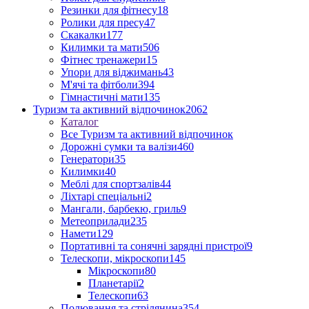
Резинки для фітнесу
18
Ролики для пресу
47
Скакалки
177
Килимки та мати
506
Фітнес тренажери
15
Упори для віджимань
43
М'ячі та фітболи
394
Гімнастичні мати
135
Туризм та активний відпочинок
2062
Каталог
Все Туризм та активний відпочинок
Дорожні сумки та валізи
460
Генератори
35
Килимки
40
Меблі для спортзалів
44
Ліхтарі спеціальні
2
Мангали, барбекю, гриль
9
Метеоприлади
235
Намети
129
Портативні та сонячні зарядні пристрої
9
Телескопи, мікроскопи
145
Мікроскопи
80
Планетарії
2
Телескопи
63
Полювання та стрілянина
354