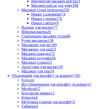
Вендингові масажні крісла
13
Масажні крісла для дому
298
Масажні столи розкладні
259
Ніжки з алюмінію
74
Ніжки з дерева
176
Ніжки з металу
9
Валики для масажу
77
Вібромасажери
26
Стаціонарні масажні столи
68
Ручні масажери
138
Масажери для ніг
109
Масажери для шиї
23
Масажні накидки
72
Масажні подушки
56
Масажні стільці
23
Аксесуари для масажу
59
Масажер для тіла
74
Обладнання для кросфіту та воркауту
765
Каталог
Все Обладнання для кросфіту та воркауту
Медболи
57
Болгарські мішки
13
Кувалди
4
Модульна станція для кросфіту
5
Таймери
4