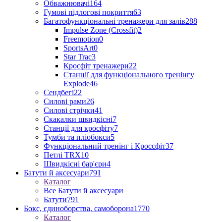
Обважнювачі
164
Гумові підлогові покриття
63
Багатофункціональні тренажери для залів
288
Impulse Zone (Crossfit)
2
Freemotion
0
SportsArt
0
Star Trac
3
Кросфіт тренажери
22
Станції для функціонального тренінгу
Explode
46
Сендбегі
22
Силові рами
26
Силові стрічки
41
Скакалки швидкісні
7
Станції для кросфіту
7
Тумби та пліобокси
5
Функціональний тренінг і Кроссфіт
37
Петлі TRX
10
Швидкісні бар'єри
4
Батути й аксесуари
791
Каталог
Все Батути й аксесуари
Батути
791
Бокс, єдиноборства, самоборона
1770
Каталог