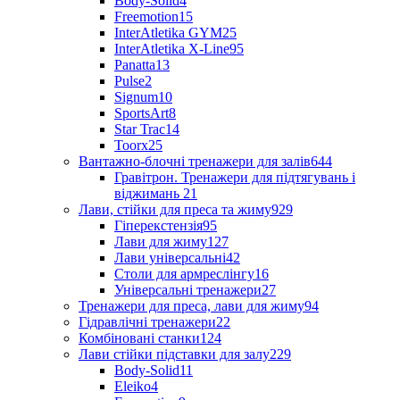
Body-Solid
4
Freemotion
15
InterAtletika GYM
25
InterAtletika X-Line
95
Panatta
13
Pulse
2
Signum
10
SportsArt
8
Star Trac
14
Toorx
25
Вантажно-блочні тренажери для залів
644
Гравітрон. Тренажери для підтягувань і
віджимань
21
Лави, стійки для преса та жиму
929
Гіперекстензія
95
Лави для жиму
127
Лави універсальні
42
Столи для армреслінгу
16
Універсальні тренажери
27
Тренажери для преса, лави для жиму
94
Гідравлічні тренажери
22
Комбіновані станки
124
Лави стійки підставки для залу
229
Body-Solid
11
Eleiko
4