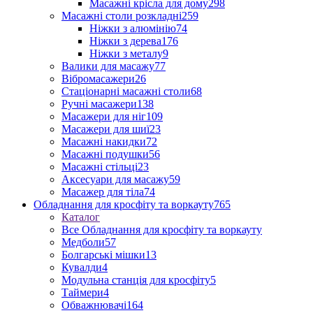
Масажні крісла для дому
298
Масажні столи розкладні
259
Ніжки з алюмінію
74
Ніжки з дерева
176
Ніжки з металу
9
Валики для масажу
77
Вібромасажери
26
Стаціонарні масажні столи
68
Ручні масажери
138
Масажери для ніг
109
Масажери для шиї
23
Масажні накидки
72
Масажні подушки
56
Масажні стільці
23
Аксесуари для масажу
59
Масажер для тіла
74
Обладнання для кросфіту та воркауту
765
Каталог
Все Обладнання для кросфіту та воркауту
Медболи
57
Болгарські мішки
13
Кувалди
4
Модульна станція для кросфіту
5
Таймери
4
Обважнювачі
164