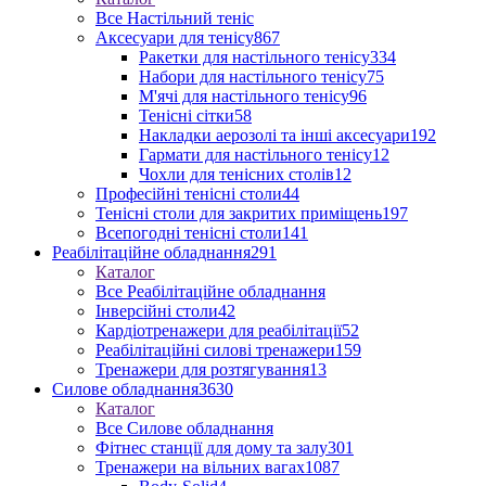
Все Настільний теніс
Аксесуари для тенісу
867
Ракетки для настільного тенісу
334
Набори для настільного тенісу
75
М'ячі для настільного тенісу
96
Тенісні сітки
58
Накладки аерозолі та інші аксесуари
192
Гармати для настільного тенісу
12
Чохли для тенісних столів
12
Професійні тенісні столи
44
Тенісні столи для закритих приміщень
197
Всепогодні тенісні столи
141
Реабілітаційне обладнання
291
Каталог
Все Реабілітаційне обладнання
Інверсійні столи
42
Кардіотренажери для реабілітації
52
Реабілітаційні силові тренажери
159
Тренажери для розтягування
13
Силове обладнання
3630
Каталог
Все Силове обладнання
Фітнес станції для дому та залу
301
Тренажери на вільних вагах
1087