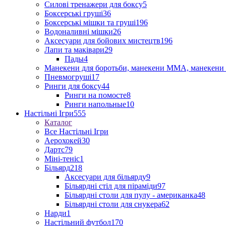
Силові тренажери для боксу
5
Боксерські груші
36
Боксерські мішки та груші
196
Водоналивні мішки
26
Аксесуари для бойових мистецтв
196
Лапи та маківари
29
Пады
4
Манекени для боротьби, манекени ММА, манекени 
Пневмогруші
17
Ринги для боксу
44
Ринги на помосте
8
Ринги напольные
10
Настільні Ігри
555
Каталог
Все Настільні Ігри
Аерохокей
30
Дартс
79
Міні-теніс
1
Більярд
218
Аксесуари для більярду
9
Більярдні стіл для піраміди
97
Більярдні столи для пулу - американка
48
Більярдні столи для снукера
62
Нарди
1
Настільний футбол
170