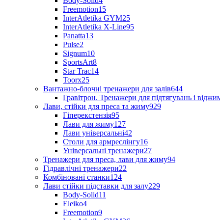
Body-Solid
4
Freemotion
15
InterAtletika GYM
25
InterAtletika X-Line
95
Panatta
13
Pulse
2
Signum
10
SportsArt
8
Star Trac
14
Toorx
25
Вантажно-блочні тренажери для залів
644
Гравітрон. Тренажери для підтягувань і відж
Лави, стійки для преса та жиму
929
Гіперекстензія
95
Лави для жиму
127
Лави універсальні
42
Столи для армреслінгу
16
Універсальні тренажери
27
Тренажери для преса, лави для жиму
94
Гідравлічні тренажери
22
Комбіновані станки
124
Лави стійки підставки для залу
229
Body-Solid
11
Eleiko
4
Freemotion
9