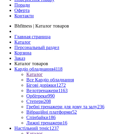
Поради
Оферта
Контакти
Bhfitness | Каталог товаров
Главная страница
Каталог
Персональный раздел
Корзина
Заказ
Каталог товаров
Кардіо обладнання
4118
Каталог
Все Кардіо обладнання
Бігові доріжки
1272
Велотренажери
1163
Орбітреки
990
Степери
208
Гребні тренажери для дому та залу
236
Вібраційні платформи
52
Спінбайки
186
Лижні тренажери
16
Настільний теніс
1237
Каталог