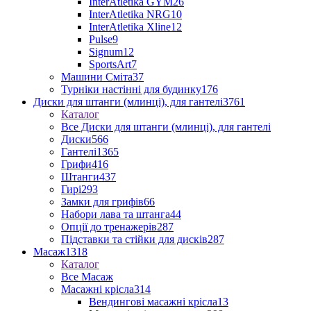
InterAtletika GYM
26
InterAtletika NRG
10
InterAtletika Xline
12
Pulse
9
Signum
12
SportsArt
7
Машини Сміта
37
Турніки настінні для будинку
176
Диски для штанги (млинці), для гантелі
3761
Каталог
Все Диски для штанги (млинці), для гантелі
Диски
566
Гантелі
1365
Грифи
416
Штанги
437
Гирі
293
Замки для грифів
66
Набори лава та штанга
44
Опції до тренажерів
287
Підставки та стійки для дисків
287
Масаж
1318
Каталог
Все Масаж
Масажні крісла
314
Вендингові масажні крісла
13