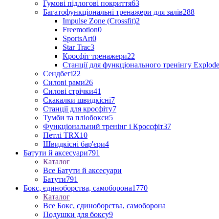
Гумові підлогові покриття
63
Багатофункціональні тренажери для залів
288
Impulse Zone (Crossfit)
2
Freemotion
0
SportsArt
0
Star Trac
3
Кросфіт тренажери
22
Станції для функціонального тренінгу Explod
Сендбегі
22
Силові рами
26
Силові стрічки
41
Скакалки швидкісні
7
Станції для кросфіту
7
Тумби та пліобокси
5
Функціональний тренінг і Кроссфіт
37
Петлі TRX
10
Швидкісні бар'єри
4
Батути й аксесуари
791
Каталог
Все Батути й аксесуари
Батути
791
Бокс, єдиноборства, самоборона
1770
Каталог
Все Бокс, єдиноборства, самоборона
Подушки для боксу
9