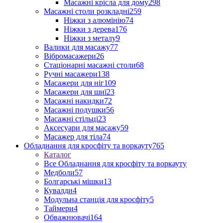
Масажні крісла для дому
298
Масажні столи розкладні
259
Ніжки з алюмінію
74
Ніжки з дерева
176
Ніжки з металу
9
Валики для масажу
77
Вібромасажери
26
Стаціонарні масажні столи
68
Ручні масажери
138
Масажери для ніг
109
Масажери для шиї
23
Масажні накидки
72
Масажні подушки
56
Масажні стільці
23
Аксесуари для масажу
59
Масажер для тіла
74
Обладнання для кросфіту та воркауту
765
Каталог
Все Обладнання для кросфіту та воркауту
Медболи
57
Болгарські мішки
13
Кувалди
4
Модульна станція для кросфіту
5
Таймери
4
Обважнювачі
164