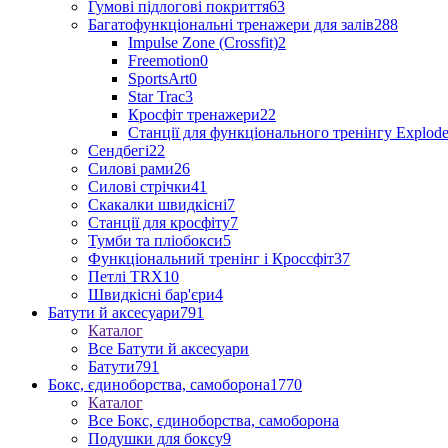
Гумові підлогові покриття
63
Багатофункціональні тренажери для залів
288
Impulse Zone (Crossfit)
2
Freemotion
0
SportsArt
0
Star Trac
3
Кросфіт тренажери
22
Станції для функціонального тренінгу Explod
Сендбегі
22
Силові рами
26
Силові стрічки
41
Скакалки швидкісні
7
Станції для кросфіту
7
Тумби та пліобокси
5
Функціональний тренінг і Кроссфіт
37
Петлі TRX
10
Швидкісні бар'єри
4
Батути й аксесуари
791
Каталог
Все Батути й аксесуари
Батути
791
Бокс, єдиноборства, самоборона
1770
Каталог
Все Бокс, єдиноборства, самоборона
Подушки для боксу
9