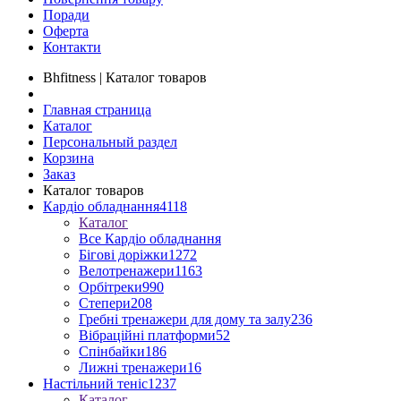
Поради
Оферта
Контакти
Bhfitness | Каталог товаров
Главная страница
Каталог
Персональный раздел
Корзина
Заказ
Каталог товаров
Кардіо обладнання
4118
Каталог
Все Кардіо обладнання
Бігові доріжки
1272
Велотренажери
1163
Орбітреки
990
Степери
208
Гребні тренажери для дому та залу
236
Вібраційні платформи
52
Спінбайки
186
Лижні тренажери
16
Настільний теніс
1237
Каталог