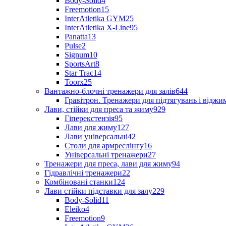
Body-Solid
4
Freemotion
15
InterAtletika GYM
25
InterAtletika X-Line
95
Panatta
13
Pulse
2
Signum
10
SportsArt
8
Star Trac
14
Toorx
25
Вантажно-блочні тренажери для залів
644
Гравітрон. Тренажери для підтягувань і відж
Лави, стійки для преса та жиму
929
Гіперекстензія
95
Лави для жиму
127
Лави універсальні
42
Столи для армреслінгу
16
Універсальні тренажери
27
Тренажери для преса, лави для жиму
94
Гідравлічні тренажери
22
Комбіновані станки
124
Лави стійки підставки для залу
229
Body-Solid
11
Eleiko
4
Freemotion
9