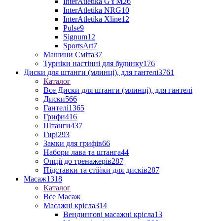
InterAtletika GYM
26
InterAtletika NRG
10
InterAtletika Xline
12
Pulse
9
Signum
12
SportsArt
7
Машини Сміта
37
Турніки настінні для будинку
176
Диски для штанги (млинці), для гантелі
3761
Каталог
Все Диски для штанги (млинці), для гантелі
Диски
566
Гантелі
1365
Грифи
416
Штанги
437
Гирі
293
Замки для грифів
66
Набори лава та штанга
44
Опції до тренажерів
287
Підставки та стійки для дисків
287
Масаж
1318
Каталог
Все Масаж
Масажні крісла
314
Вендингові масажні крісла
13