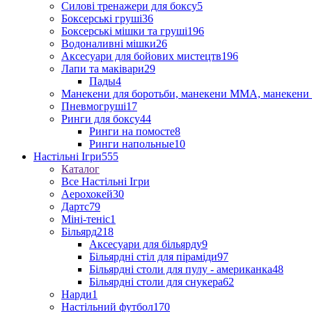
Силові тренажери для боксу
5
Боксерські груші
36
Боксерські мішки та груші
196
Водоналивні мішки
26
Аксесуари для бойових мистецтв
196
Лапи та маківари
29
Пады
4
Манекени для боротьби, манекени ММА, манекени 
Пневмогруші
17
Ринги для боксу
44
Ринги на помосте
8
Ринги напольные
10
Настільні Ігри
555
Каталог
Все Настільні Ігри
Аерохокей
30
Дартс
79
Міні-теніс
1
Більярд
218
Аксесуари для більярду
9
Більярдні стіл для піраміди
97
Більярдні столи для пулу - американка
48
Більярдні столи для снукера
62
Нарди
1
Настільний футбол
170