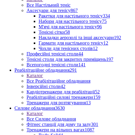
Все Настільний теніс
Аксесуари для тенісу
867
Ракетки для настільного тенісу
334
Набори для настільного тенісу
75
М'ячі для настільного тенісу
96
Тенісні сітки
58
Накладки аерозолі та інші аксесуари
192
Гармати для настільного тенісу
12
Чохли для тенісних столів
12
Професійні тенісні столи
44
Тенісні столи для закритих приміщень
197
Всепогодні тенісні столи
141
Реабілітаційне обладнання
291
Каталог
Все Реабілітаційне обладнання
Інверсійні столи
42
Кардіотренажери для реабілітації
52
Реабілітаційні силові тренажери
159
Тренажери для розтягування
13
Силове обладнання
3630
Каталог
Все Силове обладнання
Фітнес станції для дому та залу
301
Тренажери на вільних вагах
1087