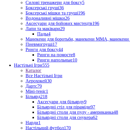
Силові тренажери для боксу
5
Боксерські груші
36
Боксерські мішки та груші
196
Водоналивні мішки
26
Аксесуари для бойових мистецтв
196
Лапи та маківари
29
Пады
4
Манекени для боротьби, манекени ММА, манекени 
Пневмогруші
17
Ринги для боксу
44
Ринги на помосте
8
Ринги напольные
10
Настільні Ігри
555
Каталог
Все Настільні Ігри
Аерохокей
30
Дартс
79
Міні-теніс
1
Більярд
218
Аксесуари для більярду
9
Більярдні стіл для піраміди
97
Більярдні столи для пулу - американка
48
Більярдні столи для снукера
62
Нарди
1
Настільний футбол
170