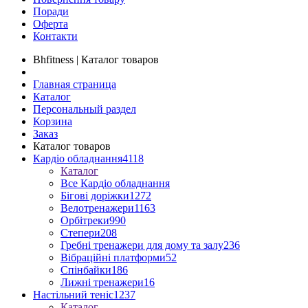
Поради
Оферта
Контакти
Bhfitness | Каталог товаров
Главная страница
Каталог
Персональный раздел
Корзина
Заказ
Каталог товаров
Кардіо обладнання
4118
Каталог
Все Кардіо обладнання
Бігові доріжки
1272
Велотренажери
1163
Орбітреки
990
Степери
208
Гребні тренажери для дому та залу
236
Вібраційні платформи
52
Спінбайки
186
Лижні тренажери
16
Настільний теніс
1237
Каталог