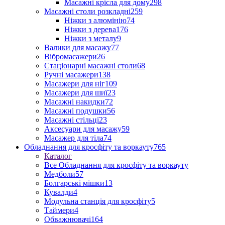
Масажні крісла для дому
298
Масажні столи розкладні
259
Ніжки з алюмінію
74
Ніжки з дерева
176
Ніжки з металу
9
Валики для масажу
77
Вібромасажери
26
Стаціонарні масажні столи
68
Ручні масажери
138
Масажери для ніг
109
Масажери для шиї
23
Масажні накидки
72
Масажні подушки
56
Масажні стільці
23
Аксесуари для масажу
59
Масажер для тіла
74
Обладнання для кросфіту та воркауту
765
Каталог
Все Обладнання для кросфіту та воркауту
Медболи
57
Болгарські мішки
13
Кувалди
4
Модульна станція для кросфіту
5
Таймери
4
Обважнювачі
164