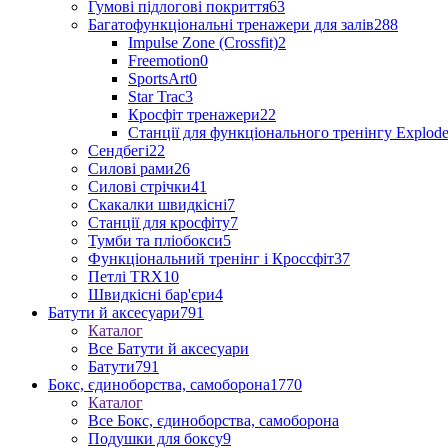
Гумові підлогові покриття
63
Багатофункціональні тренажери для залів
288
Impulse Zone (Crossfit)
2
Freemotion
0
SportsArt
0
Star Trac
3
Кросфіт тренажери
22
Станції для функціонального тренінгу Explod
Сендбегі
22
Силові рами
26
Силові стрічки
41
Скакалки швидкісні
7
Станції для кросфіту
7
Тумби та пліобокси
5
Функціональний тренінг і Кроссфіт
37
Петлі TRX
10
Швидкісні бар'єри
4
Батути й аксесуари
791
Каталог
Все Батути й аксесуари
Батути
791
Бокс, єдиноборства, самоборона
1770
Каталог
Все Бокс, єдиноборства, самоборона
Подушки для боксу
9