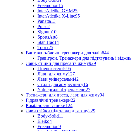
Body-Solid
4
Freemotion
15
InterAtletika GYM
25
InterAtletika X-Line
95
Panatta
13
Pulse
2
Signum
10
SportsArt
8
Star Trac
14
Toorx
25
Вантажно-блочні тренажери для залів
644
Гравітрон. Тренажери для підтягувань і відж
Лави, стійки для преса та жиму
929
Гіперекстензія
95
Лави для жиму
127
Лави універсальні
42
Столи для армреслінгу
16
Універсальні тренажери
27
Тренажери для преса, лави для жиму
94
Гідравлічні тренажери
22
Комбіновані станки
124
Лави стійки підставки для залу
229
Body-Solid
11
Eleiko
4
Freemotion
9