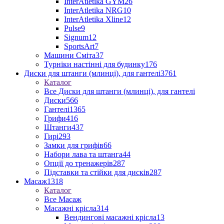
InterAtletika GYM
26
InterAtletika NRG
10
InterAtletika Xline
12
Pulse
9
Signum
12
SportsArt
7
Машини Сміта
37
Турніки настінні для будинку
176
Диски для штанги (млинці), для гантелі
3761
Каталог
Все Диски для штанги (млинці), для гантелі
Диски
566
Гантелі
1365
Грифи
416
Штанги
437
Гирі
293
Замки для грифів
66
Набори лава та штанга
44
Опції до тренажерів
287
Підставки та стійки для дисків
287
Масаж
1318
Каталог
Все Масаж
Масажні крісла
314
Вендингові масажні крісла
13