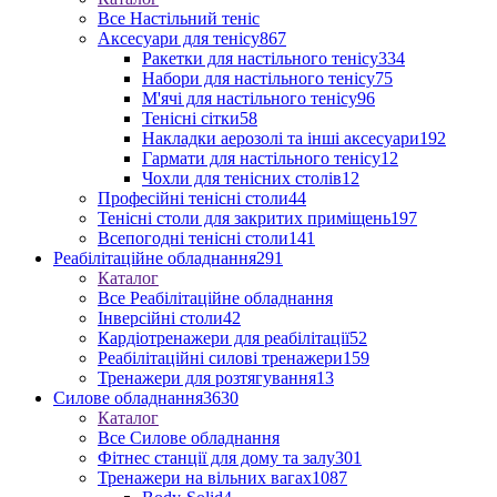
Все Настільний теніс
Аксесуари для тенісу
867
Ракетки для настільного тенісу
334
Набори для настільного тенісу
75
М'ячі для настільного тенісу
96
Тенісні сітки
58
Накладки аерозолі та інші аксесуари
192
Гармати для настільного тенісу
12
Чохли для тенісних столів
12
Професійні тенісні столи
44
Тенісні столи для закритих приміщень
197
Всепогодні тенісні столи
141
Реабілітаційне обладнання
291
Каталог
Все Реабілітаційне обладнання
Інверсійні столи
42
Кардіотренажери для реабілітації
52
Реабілітаційні силові тренажери
159
Тренажери для розтягування
13
Силове обладнання
3630
Каталог
Все Силове обладнання
Фітнес станції для дому та залу
301
Тренажери на вільних вагах
1087