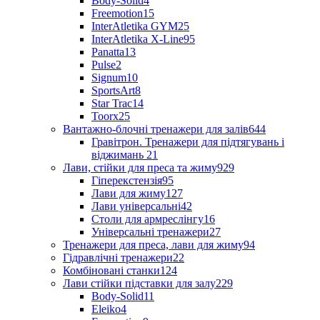
Body-Solid
4
Freemotion
15
InterAtletika GYM
25
InterAtletika X-Line
95
Panatta
13
Pulse
2
Signum
10
SportsArt
8
Star Trac
14
Toorx
25
Вантажно-блочні тренажери для залів
644
Гравітрон. Тренажери для підтягувань і
віджимань
21
Лави, стійки для преса та жиму
929
Гіперекстензія
95
Лави для жиму
127
Лави універсальні
42
Столи для армреслінгу
16
Універсальні тренажери
27
Тренажери для преса, лави для жиму
94
Гідравлічні тренажери
22
Комбіновані станки
124
Лави стійки підставки для залу
229
Body-Solid
11
Eleiko
4