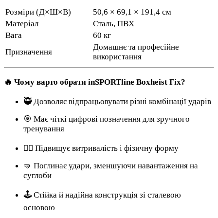
Розміри (Д×Ш×В)
50,6 × 69,1 × 191,4 см
Матеріал
Сталь, ПВХ
Вага
60 кг
Домашнє та професійне
Призначення
використання
🔥 Чому варто обрати inSPORTline Boxheist Fix?
🥷 Дозволяє відпрацьовувати різні комбінації ударів
🎯 Має чіткі цифрові позначення для зручного
тренування
🏋️‍♂️ Підвищує витривалість і фізичну форму
🤜 Поглинає удари, зменшуючи навантаження на
суглоби
🕹 Стійка й надійна конструкція зі сталевою
основою