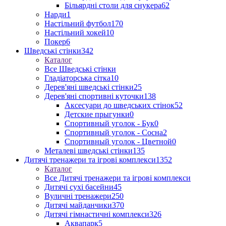
Більярдні столи для снукера
62
Нарди
1
Настільний футбол
170
Настільний хокей
10
Покер
6
Шведські стінки
342
Каталог
Все Шведські стінки
Гладіаторська сітка
10
Дерев'яні шведські стінки
25
Дерев'яні спортивні куточки
138
Аксесуари до шведських стінок
52
Детские прыгунки
0
Спортивный уголок - Бук
0
Спортивный уголок - Сосна
2
Спортивный уголок - Цветной
0
Металеві шведські стінки
135
Дитячі тренажери та ігрові комплекси
1352
Каталог
Все Дитячі тренажери та ігрові комплекси
Дитячі сухі басейни
45
Вуличні тренажери
250
Дитячі майданчики
370
Дитячі гімнастичні комплекси
326
Аквапарк
5