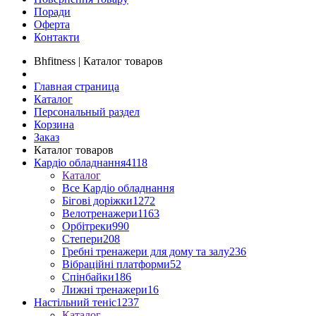
Поради
Оферта
Контакти
Bhfitness | Каталог товаров
Главная страница
Каталог
Персональный раздел
Корзина
Заказ
Каталог товаров
Кардіо обладнання
4118
Каталог
Все Кардіо обладнання
Бігові доріжки
1272
Велотренажери
1163
Орбітреки
990
Степери
208
Гребні тренажери для дому та залу
236
Вібраційні платформи
52
Спінбайки
186
Лижні тренажери
16
Настільний теніс
1237
Каталог