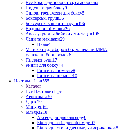
Все Бокс, єдиноборства, самоборона
Подушки для боксу
9
Силові тренажери для боксу
5
Боксерські груші
36
Боксерські мішки та груші
196
Водоналивні мішки
26
Аксесуари для бойових мистецтв
196
Лапи та маківари
29
Пады
4
Манекени для боротьби, манекени ММА,
манекени борцівські
26
Пневмогруші
17
Ринги для боксу
44
Ринги на помосте
8
Ринги напольные
10
Настільні Ігри
555
Каталог
Все Настільні Ігри
Аерохокей
30
Дартс
79
Міні-теніс
1
Більярд
218
Аксесуари для більярду
9
Більярдні стіл для піраміди
97
Більярдні столи для пулу - американка
48