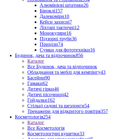
Алюмінієві штативи
26
Біноклі
157
Далекоміри
10
Кейси захисні
7
Ліхтарі тактичні
12
Монокуляри
16
Підзорні труби
36
Приціли
74
Сумки для фототехніки
16
Будинок, дача та відпочинок
856
Каталог
Все Будинок, дача та відпочинок
Обладнання та меблі для кемпінгу
43
Басейни
90
Гамаки
62
Дитячі гірки
46
Дитячі пісочниці
42
Гойдалки
162
Стільці садові та шезлонги
54
Тренажери для відкритого повітря
357
Косметологія
254
Каталог
Все Косметологія
Косметологічні кушетки
33