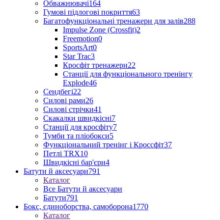
Обважнювачі
164
Гумові підлогові покриття
63
Багатофункціональні тренажери для залів
288
Impulse Zone (Crossfit)
2
Freemotion
0
SportsArt
0
Star Trac
3
Кросфіт тренажери
22
Станції для функціонального тренінгу
Explode
46
Сендбегі
22
Силові рами
26
Силові стрічки
41
Скакалки швидкісні
7
Станції для кросфіту
7
Тумби та пліобокси
5
Функціональний тренінг і Кроссфіт
37
Петлі TRX
10
Швидкісні бар'єри
4
Батути й аксесуари
791
Каталог
Все Батути й аксесуари
Батути
791
Бокс, єдиноборства, самоборона
1770
Каталог