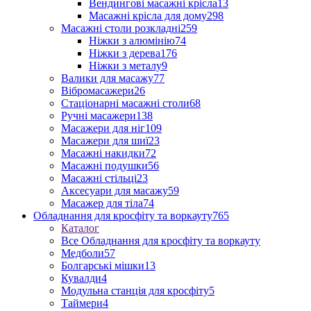
Вендингові масажні крісла
13
Масажні крісла для дому
298
Масажні столи розкладні
259
Ніжки з алюмінію
74
Ніжки з дерева
176
Ніжки з металу
9
Валики для масажу
77
Вібромасажери
26
Стаціонарні масажні столи
68
Ручні масажери
138
Масажери для ніг
109
Масажери для шиї
23
Масажні накидки
72
Масажні подушки
56
Масажні стільці
23
Аксесуари для масажу
59
Масажер для тіла
74
Обладнання для кросфіту та воркауту
765
Каталог
Все Обладнання для кросфіту та воркауту
Медболи
57
Болгарські мішки
13
Кувалди
4
Модульна станція для кросфіту
5
Таймери
4