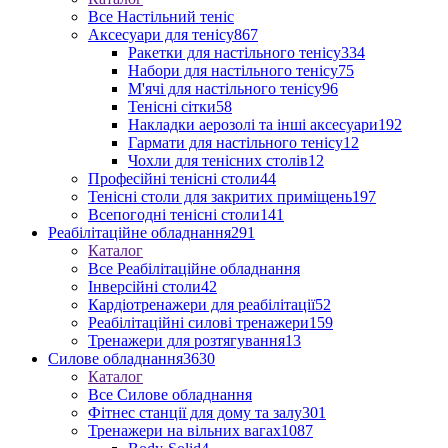
Все Настільний теніс
Аксесуари для тенісу
867
Ракетки для настільного тенісу
334
Набори для настільного тенісу
75
М'ячі для настільного тенісу
96
Тенісні сітки
58
Накладки аерозолі та інші аксесуари
192
Гармати для настільного тенісу
12
Чохли для тенісних столів
12
Професійні тенісні столи
44
Тенісні столи для закритих приміщень
197
Всепогодні тенісні столи
141
Реабілітаційне обладнання
291
Каталог
Все Реабілітаційне обладнання
Інверсійні столи
42
Кардіотренажери для реабілітації
52
Реабілітаційні силові тренажери
159
Тренажери для розтягування
13
Силове обладнання
3630
Каталог
Все Силове обладнання
Фітнес станції для дому та залу
301
Тренажери на вільних вагах
1087