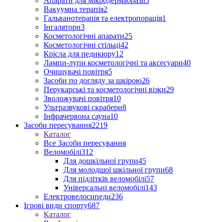
Апарати для мікродермабразії
5
Вакуумна терапія
2
Гальванотерапія та електропорація
1
Інгалятори
3
Косметологічні апарати
25
Косметологічні стільці
42
Крісла для педикюру
12
Лампи-лупи косметологічні та аксесуари
40
Очищувачі повітря
5
Засоби по догляду за шкірою
26
Перукарські та косметологічні візки
29
Зволожувачі повітря
10
Ультразвукові скрабери
8
Інфрачервона сауна
10
Засоби пересування
2219
Каталог
Все Засоби пересування
Веломобілі
312
Для дошкільної групи
45
Для молодшої шкільної групи
68
Для підлітків веломобілі
57
Універсальні веломобілі
143
Електровелосипеди
236
Ігрові види спорту
687
Каталог