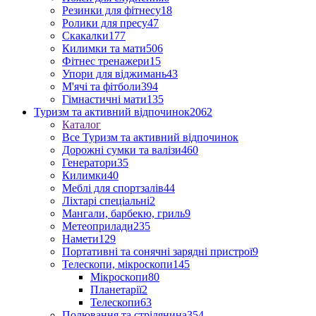
Резинки для фітнесу
18
Ролики для пресу
47
Скакалки
177
Килимки та мати
506
Фітнес тренажери
15
Упори для віджимань
43
М'ячі та фітболи
394
Гімнастичні мати
135
Туризм та активний відпочинок
2062
Каталог
Все Туризм та активний відпочинок
Дорожні сумки та валізи
460
Генератори
35
Килимки
40
Меблі для спортзалів
44
Ліхтарі спеціальні
2
Мангали, барбекю, гриль
9
Метеоприлади
235
Намети
129
Портативні та сонячні зарядні пристрої
9
Телескопи, мікроскопи
145
Мікроскопи
80
Планетарії
2
Телескопи
63
Полювання та стрілянина
354