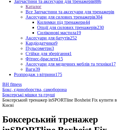
Запчастини та аксесуари для тренажерів
886
Каталог
Все Запчастини та аксесуари для тренажерів
Аксесуари для силових тренажерів
304
Килимки під тренажери
44
Опції для силових тренажерів
230
Силіконові мастила
19
Аксесуари для батутів
252
Кардіодатчики
9
Пульсометри
3
Стійки для зберігання
1
Фітнес-браслети
15
Аксесуари для медичних меблів та техніки
17
Ваги
39
Розпродаж з вітрини
175
BH fitness
Бокс, єдиноборства, самоборона
Боксерські мішки та груші
Боксерський тренажер inSPORTline Boxheist Fix купити в
Києві
Боксерський тренажер