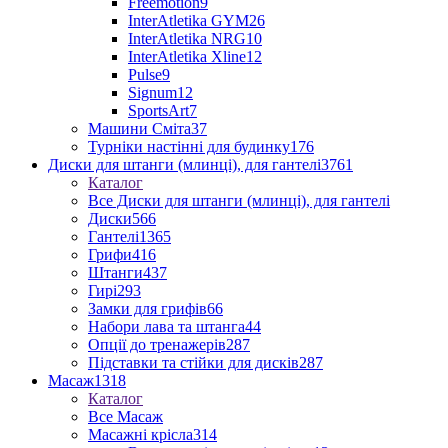
Freemotion
9
InterAtletika GYM
26
InterAtletika NRG
10
InterAtletika Xline
12
Pulse
9
Signum
12
SportsArt
7
Машини Сміта
37
Турніки настінні для будинку
176
Диски для штанги (млинці), для гантелі
3761
Каталог
Все Диски для штанги (млинці), для гантелі
Диски
566
Гантелі
1365
Грифи
416
Штанги
437
Гирі
293
Замки для грифів
66
Набори лава та штанга
44
Опції до тренажерів
287
Підставки та стійки для дисків
287
Масаж
1318
Каталог
Все Масаж
Масажні крісла
314