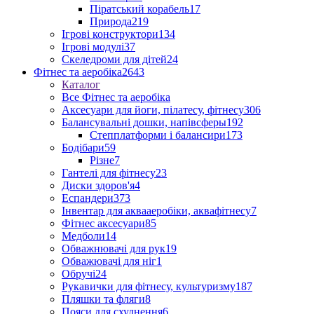
Піратський корабель
17
Природа
219
Ігрові конструктори
134
Ігрові модулі
37
Скеледроми для дітей
24
Фітнес та аеробіка
2643
Каталог
Все Фітнес та аеробіка
Аксесуари для йоги, пілатесу, фітнесу
306
Балансувальні дошки, напівсферы
192
Степплатформи і балансири
173
Бодібари
59
Різне
7
Гантелі для фітнесу
23
Диски здоров'я
4
Еспандери
373
Інвентар для аквааеробіки, аквафітнесу
7
Фітнес аксесуари
85
Медболи
14
Обважнювачі для рук
19
Обважювачі для ніг
1
Обручі
24
Рукавички для фітнесу, культуризму
187
Пляшки та фляги
8
Пояси для схуднення
6