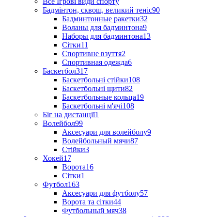
Все Ігрові види спорту
Бадмінтон, сквош, великий теніс
90
Бадминтонные ракетки
32
Воланы для бадминтона
9
Наборы для бадминтона
13
Сітки
11
Спортивне взуття
2
Спортивная одежда
6
Баскетбол
317
Баскетбольні стійки
108
Баскетбольні щити
82
Баскетбольные кольца
19
Баскетбольні м'ячі
108
Біг на дистанції
1
Волейбол
99
Аксесуари для волейболу
9
Волейбольный мячи
87
Стійки
3
Хокей
17
Ворота
16
Сітки
1
Футбол
163
Аксесуари для футболу
57
Ворота та сітки
44
Футбольный мяч
38