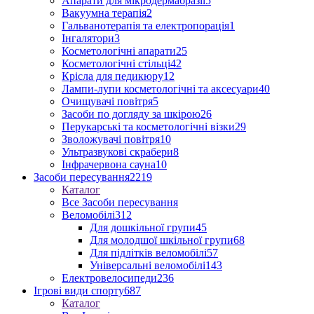
Апарати для мікродермабразії
5
Вакуумна терапія
2
Гальванотерапія та електропорація
1
Інгалятори
3
Косметологічні апарати
25
Косметологічні стільці
42
Крісла для педикюру
12
Лампи-лупи косметологічні та аксесуари
40
Очищувачі повітря
5
Засоби по догляду за шкірою
26
Перукарські та косметологічні візки
29
Зволожувачі повітря
10
Ультразвукові скрабери
8
Інфрачервона сауна
10
Засоби пересування
2219
Каталог
Все Засоби пересування
Веломобілі
312
Для дошкільної групи
45
Для молодшої шкільної групи
68
Для підлітків веломобілі
57
Універсальні веломобілі
143
Електровелосипеди
236
Ігрові види спорту
687
Каталог