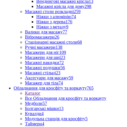
Вендингові масажні крісла
13
Масажні крісла для дому
298
Масажні столи розкладні
259
Ніжки з алюмінію
74
Ніжки з дерева
176
Ніжки з металу
9
Валики для масажу
77
Вібромасажери
26
Стаціонарні масажні столи
68
Ручні масажери
138
Масажери для ніг
109
Масажери для шиї
23
Масажні накидки
72
Масажні подушки
56
Масажні стільці
23
Аксесуари для масажу
59
Масажер для тіла
74
Обладнання для кросфіту та воркауту
765
Каталог
Все Обладнання для кросфіту та воркауту
Медболи
57
Болгарські мішки
13
Кувалди
4
Модульна станція для кросфіту
5
Таймери
4