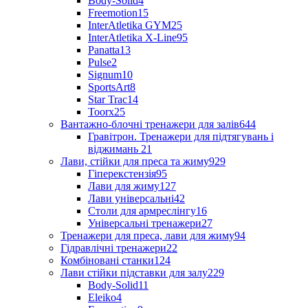
Body-Solid
4
Freemotion
15
InterAtletika GYM
25
InterAtletika X-Line
95
Panatta
13
Pulse
2
Signum
10
SportsArt
8
Star Trac
14
Toorx
25
Вантажно-блочні тренажери для залів
644
Гравітрон. Тренажери для підтягувань і
віджимань
21
Лави, стійки для преса та жиму
929
Гіперекстензія
95
Лави для жиму
127
Лави універсальні
42
Столи для армреслінгу
16
Універсальні тренажери
27
Тренажери для преса, лави для жиму
94
Гідравлічні тренажери
22
Комбіновані станки
124
Лави стійки підставки для залу
229
Body-Solid
11
Eleiko
4