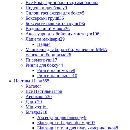
Все Бокс, єдиноборства, самоборона
Подушки для боксу
9
Силові тренажери для боксу
5
Боксерські груші
36
Боксерські мішки та груші
196
Водоналивні мішки
26
Аксесуари для бойових мистецтв
196
Лапи та маківари
29
Пады
4
Манекени для боротьби, манекени ММА,
манекени борцівські
26
Пневмогруші
17
Ринги для боксу
44
Ринги на помосте
8
Ринги напольные
10
Настільні Ігри
555
Каталог
Все Настільні Ігри
Аерохокей
30
Дартс
79
Міні-теніс
1
Більярд
218
Аксесуари для більярду
9
Більярдні стіл для піраміди
97
Більярдні столи для пулу - американка
48