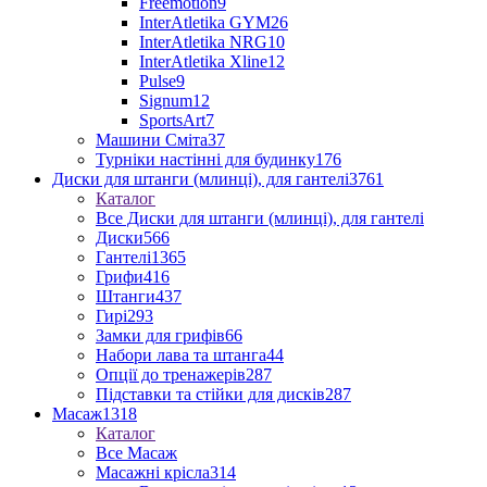
Freemotion
9
InterAtletika GYM
26
InterAtletika NRG
10
InterAtletika Xline
12
Pulse
9
Signum
12
SportsArt
7
Машини Сміта
37
Турніки настінні для будинку
176
Диски для штанги (млинці), для гантелі
3761
Каталог
Все Диски для штанги (млинці), для гантелі
Диски
566
Гантелі
1365
Грифи
416
Штанги
437
Гирі
293
Замки для грифів
66
Набори лава та штанга
44
Опції до тренажерів
287
Підставки та стійки для дисків
287
Масаж
1318
Каталог
Все Масаж
Масажні крісла
314