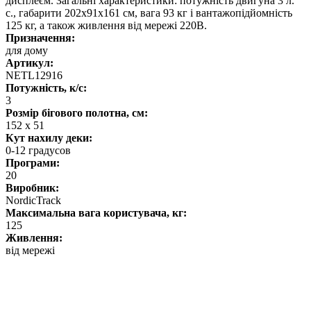
дисплеєм. Загальні характеристики: потужність двигуна 3 л.
с., габарити 202х91х161 см, вага 93 кг і вантажопідйомність
125 кг, а також живлення від мережі 220В.
Призначення:
для дому
Артикул:
NETL12916
Потужність, к/с:
3
Розмір бігового полотна, см:
152 х 51
Кут нахилу деки:
0-12 градусов
Програми:
20
Виробник:
NordicTrack
Максимальна вага користувача, кг:
125
Живлення:
від мережі