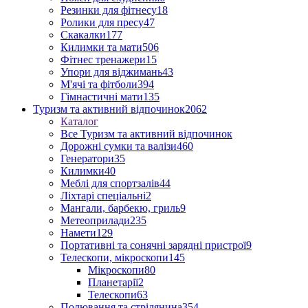
Резинки для фітнесу
18
Ролики для пресу
47
Скакалки
177
Килимки та мати
506
Фітнес тренажери
15
Упори для віджимань
43
М'ячі та фітболи
394
Гімнастичні мати
135
Туризм та активний відпочинок
2062
Каталог
Все Туризм та активний відпочинок
Дорожні сумки та валізи
460
Генератори
35
Килимки
40
Меблі для спортзалів
44
Ліхтарі спеціальні
2
Мангали, барбекю, гриль
9
Метеоприлади
235
Намети
129
Портативні та сонячні зарядні пристрої
9
Телескопи, мікроскопи
145
Мікроскопи
80
Планетарії
2
Телескопи
63
Полювання та стрілянина
354