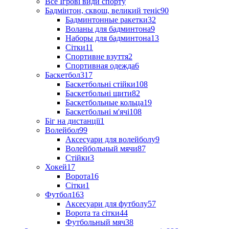
Все Ігрові види спорту
Бадмінтон, сквош, великий теніс
90
Бадминтонные ракетки
32
Воланы для бадминтона
9
Наборы для бадминтона
13
Сітки
11
Спортивне взуття
2
Спортивная одежда
6
Баскетбол
317
Баскетбольні стійки
108
Баскетбольні щити
82
Баскетбольные кольца
19
Баскетбольні м'ячі
108
Біг на дистанції
1
Волейбол
99
Аксесуари для волейболу
9
Волейбольный мячи
87
Стійки
3
Хокей
17
Ворота
16
Сітки
1
Футбол
163
Аксесуари для футболу
57
Ворота та сітки
44
Футбольный мяч
38