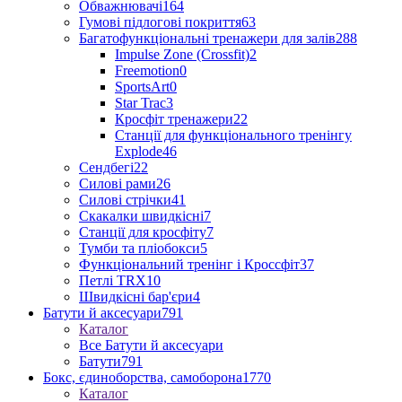
Обважнювачі
164
Гумові підлогові покриття
63
Багатофункціональні тренажери для залів
288
Impulse Zone (Crossfit)
2
Freemotion
0
SportsArt
0
Star Trac
3
Кросфіт тренажери
22
Станції для функціонального тренінгу
Explode
46
Сендбегі
22
Силові рами
26
Силові стрічки
41
Скакалки швидкісні
7
Станції для кросфіту
7
Тумби та пліобокси
5
Функціональний тренінг і Кроссфіт
37
Петлі TRX
10
Швидкісні бар'єри
4
Батути й аксесуари
791
Каталог
Все Батути й аксесуари
Батути
791
Бокс, єдиноборства, самоборона
1770
Каталог