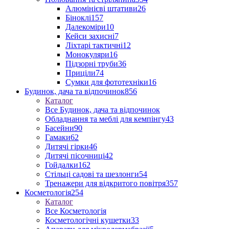
Алюмінієві штативи
26
Біноклі
157
Далекоміри
10
Кейси захисні
7
Ліхтарі тактичні
12
Монокуляри
16
Підзорні труби
36
Приціли
74
Сумки для фототехніки
16
Будинок, дача та відпочинок
856
Каталог
Все Будинок, дача та відпочинок
Обладнання та меблі для кемпінгу
43
Басейни
90
Гамаки
62
Дитячі гірки
46
Дитячі пісочниці
42
Гойдалки
162
Стільці садові та шезлонги
54
Тренажери для відкритого повітря
357
Косметологія
254
Каталог
Все Косметологія
Косметологічні кушетки
33