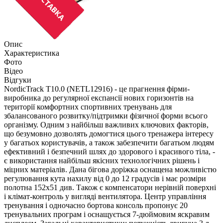
Опис
Характеристика
Фото
Відео
Відгуки
NordicTrack T10.0 (NETL12916) - це прагнення фірми-
виробника до регулярної експансії нових горизонтів на
території комфортних спортивних тренувань для
збалансованого розвитку/підтримки фізичної форми всього
організму. Одним з найбільш важливих ключових факторів,
що безумовно дозволять домогтися цього тренажера інтересу
у багатьох користувачів, а також забезпечити багатьом людям
ефективний і безпечний шлях до здорового і красивого тіла, -
є використання найбільш якісних технологічних рішень і
міцних матеріалів. Дана бігова доріжка оснащена можливістю
регулювання кута нахилу від 0 до 12 градусів і має розміри
полотна 152х51 див. Також є компенсатори нерівній поверхні
і клімат-контроль у вигляді вентилятора. Центр управління
тренування і одночасно бортова консоль пропонує 20
тренувальних програм і оснащується 7-дюймовим яскравим