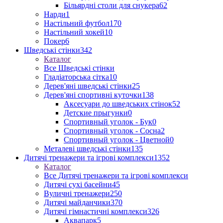
Більярдні столи для снукера
62
Нарди
1
Настільний футбол
170
Настільний хокей
10
Покер
6
Шведські стінки
342
Каталог
Все Шведські стінки
Гладіаторська сітка
10
Дерев'яні шведські стінки
25
Дерев'яні спортивні куточки
138
Аксесуари до шведських стінок
52
Детские прыгунки
0
Спортивный уголок - Бук
0
Спортивный уголок - Сосна
2
Спортивный уголок - Цветной
0
Металеві шведські стінки
135
Дитячі тренажери та ігрові комплекси
1352
Каталог
Все Дитячі тренажери та ігрові комплекси
Дитячі сухі басейни
45
Вуличні тренажери
250
Дитячі майданчики
370
Дитячі гімнастичні комплекси
326
Аквапарк
5