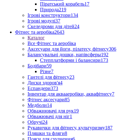
Піратський корабель
17
Природа
219
Ігрові конструктори
134
Ігрові модулі
37
Скеледроми для дітей
24
Фітнес та аеробіка
2643
Каталог
Все Фітнес та аеробіка
Аксесуари для йоги, пілатесу, фітнесу
306
Балансувальні дошки, напівсферы
192
Степплатформи і балансири
173
Бодібари
59
Різне
7
Гантелі для фітнесу
23
Диски здоров'я
4
Еспандери
373
Інвентар для аквааеробіки, аквафітнесу
7
Фітнес аксесуари
85
Медболи
14
Обважнювачі для рук
19
Обважювачі для ніг
1
Обручі
24
Рукавички для фітнесу, культуризму
187
Пляшки та фляги
8
Пояси для схуднення
6