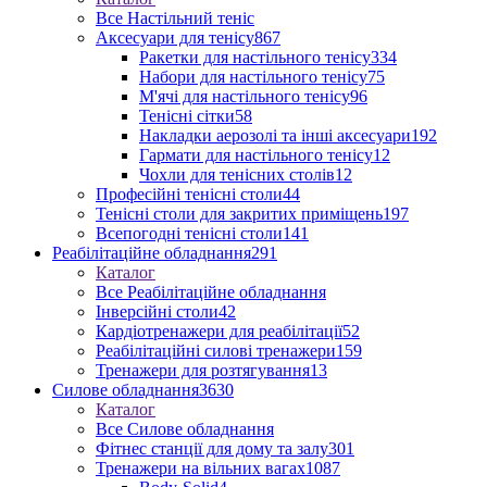
Все Настільний теніс
Аксесуари для тенісу
867
Ракетки для настільного тенісу
334
Набори для настільного тенісу
75
М'ячі для настільного тенісу
96
Тенісні сітки
58
Накладки аерозолі та інші аксесуари
192
Гармати для настільного тенісу
12
Чохли для тенісних столів
12
Професійні тенісні столи
44
Тенісні столи для закритих приміщень
197
Всепогодні тенісні столи
141
Реабілітаційне обладнання
291
Каталог
Все Реабілітаційне обладнання
Інверсійні столи
42
Кардіотренажери для реабілітації
52
Реабілітаційні силові тренажери
159
Тренажери для розтягування
13
Силове обладнання
3630
Каталог
Все Силове обладнання
Фітнес станції для дому та залу
301
Тренажери на вільних вагах
1087