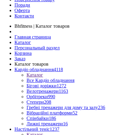
Поради
Оферта
Контакти
Bhfitness | Каталог товаров
Главная страница
Каталог
Персональный раздел
Корзина
Заказ
Каталог товаров
Кардіо обладнання
4118
Каталог
Все Кардіо обладнання
Бігові доріжки
1272
Велотренажери
1163
Орбітреки
990
Степери
208
Гребні тренажери для дому та залу
236
Вібраційні платформи
52
Спінбайки
186
Лижні тренажери
16
Настільний теніс
1237
Каталог