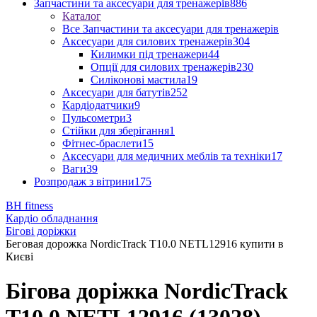
Запчастини та аксесуари для тренажерів
886
Каталог
Все Запчастини та аксесуари для тренажерів
Аксесуари для силових тренажерів
304
Килимки під тренажери
44
Опції для силових тренажерів
230
Силіконові мастила
19
Аксесуари для батутів
252
Кардіодатчики
9
Пульсометри
3
Стійки для зберігання
1
Фітнес-браслети
15
Аксесуари для медичних меблів та техніки
17
Ваги
39
Розпродаж з вітрини
175
BH fitness
Кардіо обладнання
Бігові доріжки
Беговая дорожка NordicTrack T10.0 NETL12916 купити в
Києві
Бігова доріжка NordicTrack