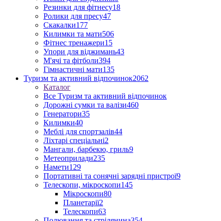
Резинки для фітнесу
18
Ролики для пресу
47
Скакалки
177
Килимки та мати
506
Фітнес тренажери
15
Упори для віджимань
43
М'ячі та фітболи
394
Гімнастичні мати
135
Туризм та активний відпочинок
2062
Каталог
Все Туризм та активний відпочинок
Дорожні сумки та валізи
460
Генератори
35
Килимки
40
Меблі для спортзалів
44
Ліхтарі спеціальні
2
Мангали, барбекю, гриль
9
Метеоприлади
235
Намети
129
Портативні та сонячні зарядні пристрої
9
Телескопи, мікроскопи
145
Мікроскопи
80
Планетарії
2
Телескопи
63
Полювання та стрілянина
354