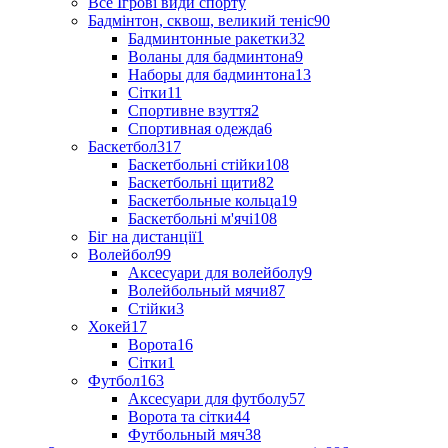
Все Ігрові види спорту
Бадмінтон, сквош, великий теніс
90
Бадминтонные ракетки
32
Воланы для бадминтона
9
Наборы для бадминтона
13
Сітки
11
Спортивне взуття
2
Спортивная одежда
6
Баскетбол
317
Баскетбольні стійки
108
Баскетбольні щити
82
Баскетбольные кольца
19
Баскетбольні м'ячі
108
Біг на дистанції
1
Волейбол
99
Аксесуари для волейболу
9
Волейбольный мячи
87
Стійки
3
Хокей
17
Ворота
16
Сітки
1
Футбол
163
Аксесуари для футболу
57
Ворота та сітки
44
Футбольный мяч
38