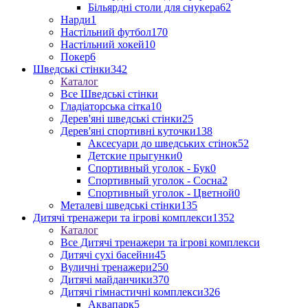
Більярдні столи для снукера
62
Нарди
1
Настільний футбол
170
Настільний хокей
10
Покер
6
Шведські стінки
342
Каталог
Все Шведські стінки
Гладіаторська сітка
10
Дерев'яні шведські стінки
25
Дерев'яні спортивні куточки
138
Аксесуари до шведських стінок
52
Детские прыгунки
0
Спортивный уголок - Бук
0
Спортивный уголок - Сосна
2
Спортивный уголок - Цветной
0
Металеві шведські стінки
135
Дитячі тренажери та ігрові комплекси
1352
Каталог
Все Дитячі тренажери та ігрові комплекси
Дитячі сухі басейни
45
Вуличні тренажери
250
Дитячі майданчики
370
Дитячі гімнастичні комплекси
326
Аквапарк
5