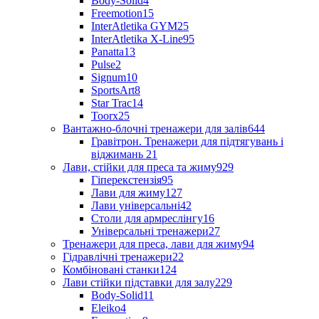
Body-Solid
4
Freemotion
15
InterAtletika GYM
25
InterAtletika X-Line
95
Panatta
13
Pulse
2
Signum
10
SportsArt
8
Star Trac
14
Toorx
25
Вантажно-блочні тренажери для залів
644
Гравітрон. Тренажери для підтягувань і
віджимань
21
Лави, стійки для преса та жиму
929
Гіперекстензія
95
Лави для жиму
127
Лави універсальні
42
Столи для армреслінгу
16
Універсальні тренажери
27
Тренажери для преса, лави для жиму
94
Гідравлічні тренажери
22
Комбіновані станки
124
Лави стійки підставки для залу
229
Body-Solid
11
Eleiko
4