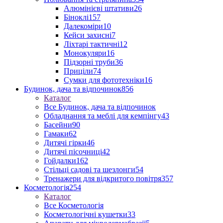
Алюмінієві штативи
26
Біноклі
157
Далекоміри
10
Кейси захисні
7
Ліхтарі тактичні
12
Монокуляри
16
Підзорні труби
36
Приціли
74
Сумки для фототехніки
16
Будинок, дача та відпочинок
856
Каталог
Все Будинок, дача та відпочинок
Обладнання та меблі для кемпінгу
43
Басейни
90
Гамаки
62
Дитячі гірки
46
Дитячі пісочниці
42
Гойдалки
162
Стільці садові та шезлонги
54
Тренажери для відкритого повітря
357
Косметологія
254
Каталог
Все Косметологія
Косметологічні кушетки
33