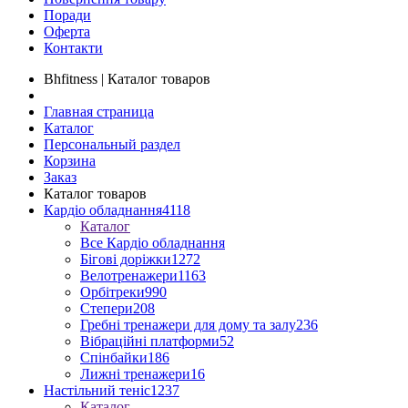
Поради
Оферта
Контакти
Bhfitness | Каталог товаров
Главная страница
Каталог
Персональный раздел
Корзина
Заказ
Каталог товаров
Кардіо обладнання
4118
Каталог
Все Кардіо обладнання
Бігові доріжки
1272
Велотренажери
1163
Орбітреки
990
Степери
208
Гребні тренажери для дому та залу
236
Вібраційні платформи
52
Спінбайки
186
Лижні тренажери
16
Настільний теніс
1237
Каталог