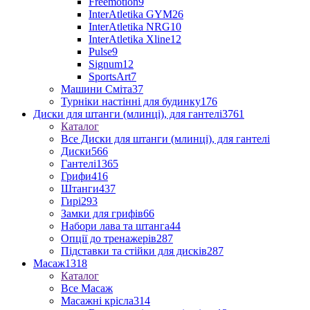
Freemotion
9
InterAtletika GYM
26
InterAtletika NRG
10
InterAtletika Xline
12
Pulse
9
Signum
12
SportsArt
7
Машини Сміта
37
Турніки настінні для будинку
176
Диски для штанги (млинці), для гантелі
3761
Каталог
Все Диски для штанги (млинці), для гантелі
Диски
566
Гантелі
1365
Грифи
416
Штанги
437
Гирі
293
Замки для грифів
66
Набори лава та штанга
44
Опції до тренажерів
287
Підставки та стійки для дисків
287
Масаж
1318
Каталог
Все Масаж
Масажні крісла
314