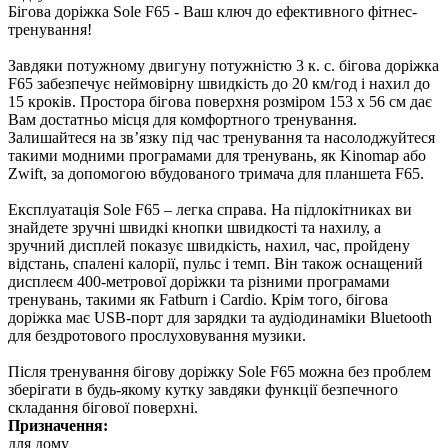
Бігова доріжка Sole F65 - Ваш ключ до ефективного фітнес-
тренування!
Завдяки потужному двигуну потужністю 3 к. с. бігова доріжка
F65 забезпечує неймовірну швидкість до 20 км/год і нахил до
15 кроків. Простора бігова поверхня розміром 153 x 56 см дає
Вам достатньо місця для комфортного тренування.
Залишайтеся на зв’язку під час тренування та насолоджуйтеся
такими модними програмами для тренувань, як Kinomap або
Zwift, за допомогою вбудованого тримача для планшета F65.
Експлуатація Sole F65 – легка справа. На підлокітниках ви
знайдете зручні швидкі кнопки швидкості та нахилу, а
зручний дисплей показує швидкість, нахил, час, пройдену
відстань, спалені калорії, пульс і темп. Він також оснащений
дисплеєм 400-метрової доріжки та різними програмами
тренувань, такими як Fatburn і Cardio. Крім того, бігова
доріжка має USB-порт для зарядки та аудіодинаміки Bluetooth
для бездротового прослуховування музики.
Після тренування бігову доріжку Sole F65 можна без проблем
зберігати в будь-якому кутку завдяки функції безпечного
складання бігової поверхні.
Призначення:
для дому