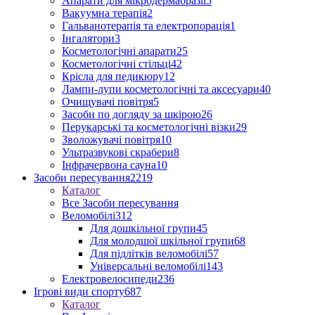
Апарати для мікродермабразії
5
Вакуумна терапія
2
Гальванотерапія та електропорація
1
Інгалятори
3
Косметологічні апарати
25
Косметологічні стільці
42
Крісла для педикюру
12
Лампи-лупи косметологічні та аксесуари
40
Очищувачі повітря
5
Засоби по догляду за шкірою
26
Перукарські та косметологічні візки
29
Зволожувачі повітря
10
Ультразвукові скрабери
8
Інфрачервона сауна
10
Засоби пересування
2219
Каталог
Все Засоби пересування
Веломобілі
312
Для дошкільної групи
45
Для молодшої шкільної групи
68
Для підлітків веломобілі
57
Універсальні веломобілі
143
Електровелосипеди
236
Ігрові види спорту
687
Каталог