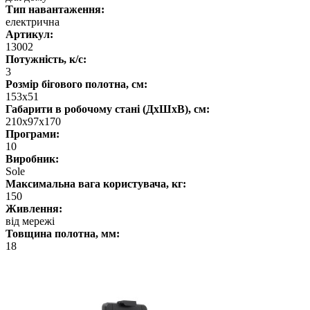
Тип навантаження:
електрична
Артикул:
13002
Потужність, к/с:
3
Розмір бігового полотна, см:
153х51
Габарити в робочому стані (ДхШхВ), см:
210х97х170
Програми:
10
Виробник:
Sole
Максимальна вага користувача, кг:
150
Живлення:
від мережі
Товщина полотна, мм:
18