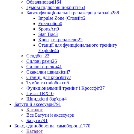
Обважнювачі
164
Гумові підлогові покриття
63
Багатофункціональні тренажери для залів
288
Impulse Zone (Crossfit)
2
Freemotion
0
SportsArt
0
Star Trac
3
Кросфіт тренажери
22
Станції для функціонального тренінгу
Explode
46
Сендбегі
22
Силові рами
26
Силові стрічки
41
Скакалки швидкісні
7
Станції для кросфіту
7
Тумби та пліобокси
5
Функціональний тренінг і Кроссфіт
37
Петлі TRX
10
Швидкісні бар'єри
4
Батути й аксесуари
791
Каталог
Все Батути й аксесуари
Батути
791
Бокс, єдиноборства, самоборона
1770
Каталог