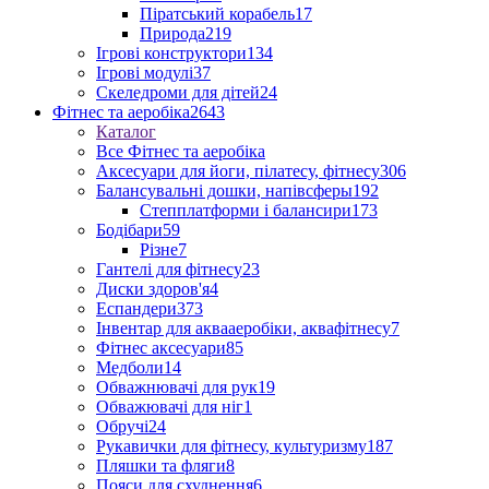
Піратський корабель
17
Природа
219
Ігрові конструктори
134
Ігрові модулі
37
Скеледроми для дітей
24
Фітнес та аеробіка
2643
Каталог
Все Фітнес та аеробіка
Аксесуари для йоги, пілатесу, фітнесу
306
Балансувальні дошки, напівсферы
192
Степплатформи і балансири
173
Бодібари
59
Різне
7
Гантелі для фітнесу
23
Диски здоров'я
4
Еспандери
373
Інвентар для аквааеробіки, аквафітнесу
7
Фітнес аксесуари
85
Медболи
14
Обважнювачі для рук
19
Обважювачі для ніг
1
Обручі
24
Рукавички для фітнесу, культуризму
187
Пляшки та фляги
8
Пояси для схуднення
6