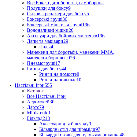
Все Бокс, єдиноборства, самоборона
Подушки для боксу
9
Силові тренажери для боксу
5
Боксерські груші
36
Боксерські мішки та груші
196
Водоналивні мішки
26
Аксесуари для бойових мистецтв
196
Лапи та маківари
29
Пады
4
Манекени для боротьби, манекени ММА,
манекени борцівські
26
Пневмогруші
17
Ринги для боксу
44
Ринги на помосте
8
Ринги напольные
10
Настільні Ігри
555
Каталог
Все Настільні Ігри
Аерохокей
30
Дартс
79
Міні-теніс
1
Більярд
218
Аксесуари для більярду
9
Більярдні стіл для піраміди
97
Більярдні столи для пулу - американка
48