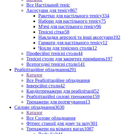
Все Настільний теніс
Аксесуари для тенісу
867
Ракетки для настільного тенісу
334
Набори для настільного тенісу
75
М'ячі для настільного тенісу
96
Тенісні сітки
58
Накладки аерозолі та інші аксесуари
192
Гармати для настільного тенісу
12
Чохли для тенісних столів
12
Професійні тенісні столи
44
Тенісні столи для закритих приміщень
197
Всепогодні тенісні столи
141
Реабілітаційне обладнання
291
Каталог
Все Реабілітаційне обладнання
Інверсійні столи
42
Кардіотренажери для реабілітації
52
Реабілітаційні силові тренажери
159
Тренажери для розтягування
13
Силове обладнання
3630
Каталог
Все Силове обладнання
Фітнес станції для дому та залу
301
Тренажери на вільних вагах
1087