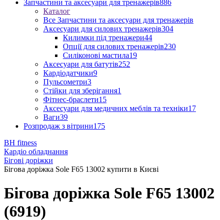
Запчастини та аксесуари для тренажерів
886
Каталог
Все Запчастини та аксесуари для тренажерів
Аксесуари для силових тренажерів
304
Килимки під тренажери
44
Опції для силових тренажерів
230
Силіконові мастила
19
Аксесуари для батутів
252
Кардіодатчики
9
Пульсометри
3
Стійки для зберігання
1
Фітнес-браслети
15
Аксесуари для медичних меблів та техніки
17
Ваги
39
Розпродаж з вітрини
175
BH fitness
Кардіо обладнання
Бігові доріжки
Бігова доріжка Sole F65 13002 купити в Києві
Бігова доріжка Sole F65 13002
(6919)