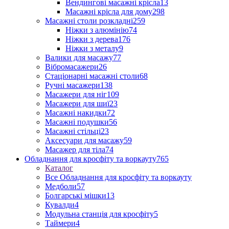
Вендингові масажні крісла
13
Масажні крісла для дому
298
Масажні столи розкладні
259
Ніжки з алюмінію
74
Ніжки з дерева
176
Ніжки з металу
9
Валики для масажу
77
Вібромасажери
26
Стаціонарні масажні столи
68
Ручні масажери
138
Масажери для ніг
109
Масажери для шиї
23
Масажні накидки
72
Масажні подушки
56
Масажні стільці
23
Аксесуари для масажу
59
Масажер для тіла
74
Обладнання для кросфіту та воркауту
765
Каталог
Все Обладнання для кросфіту та воркауту
Медболи
57
Болгарські мішки
13
Кувалди
4
Модульна станція для кросфіту
5
Таймери
4