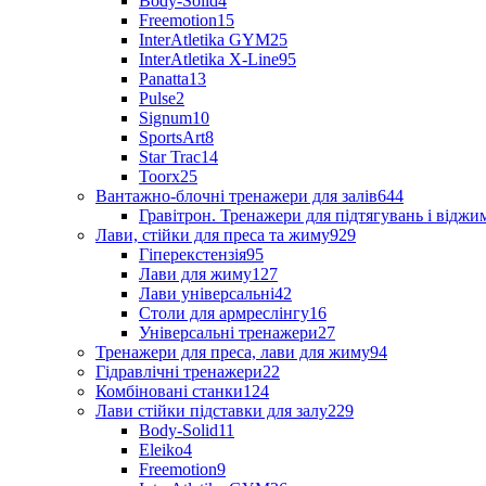
Body-Solid
4
Freemotion
15
InterAtletika GYM
25
InterAtletika X-Line
95
Panatta
13
Pulse
2
Signum
10
SportsArt
8
Star Trac
14
Toorx
25
Вантажно-блочні тренажери для залів
644
Гравітрон. Тренажери для підтягувань і відж
Лави, стійки для преса та жиму
929
Гіперекстензія
95
Лави для жиму
127
Лави універсальні
42
Столи для армреслінгу
16
Універсальні тренажери
27
Тренажери для преса, лави для жиму
94
Гідравлічні тренажери
22
Комбіновані станки
124
Лави стійки підставки для залу
229
Body-Solid
11
Eleiko
4
Freemotion
9