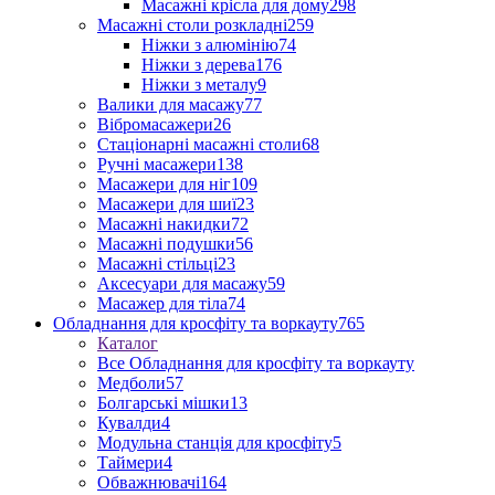
Масажні крісла для дому
298
Масажні столи розкладні
259
Ніжки з алюмінію
74
Ніжки з дерева
176
Ніжки з металу
9
Валики для масажу
77
Вібромасажери
26
Стаціонарні масажні столи
68
Ручні масажери
138
Масажери для ніг
109
Масажери для шиї
23
Масажні накидки
72
Масажні подушки
56
Масажні стільці
23
Аксесуари для масажу
59
Масажер для тіла
74
Обладнання для кросфіту та воркауту
765
Каталог
Все Обладнання для кросфіту та воркауту
Медболи
57
Болгарські мішки
13
Кувалди
4
Модульна станція для кросфіту
5
Таймери
4
Обважнювачі
164