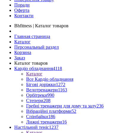
Поради
Оферта
Контакти
Bhfitness | Каталог товаров
Главная страница
Каталог
Персональный раздел
Корзина
Заказ
Каталог товаров
Кардіо обладнання
4118
Каталог
Все Кардіо обладнання
Бігові доріжки
1272
Велотренажери
1163
Орбітреки
990
Степери
208
Гребні тренажери для дому та залу
236
Вібраційні платформи
52
Спінбайки
186
Лижні тренажери
16
Настільний теніс
1237
Каталог