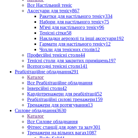
Все Настільний теніс
Аксесуари для тенісу
867
Ракетки для настільного тенісу
334
Набори для настільного тенісу
75
М'ячі для настільного тенісу
96
Тенісні сітки
58
Накладки аерозолі та інші аксесуари
192
Гармати для настільного тенісу
12
Чохли для тенісних столів
12
Професійні тенісні столи
44
Тенісні столи для закритих приміщень
197
Всепогодні тенісні столи
141
Реабілітаційне обладнання
291
Каталог
Все Реабілітаційне обладнання
Інверсійні столи
42
Кардіотренажери для реабілітації
52
Реабілітаційні силові тренажери
159
Тренажери для розтягування
13
Силове обладнання
3630
Каталог
Все Силове обладнання
Фітнес станції для дому та залу
301
Тренажери на вільних вагах
1087