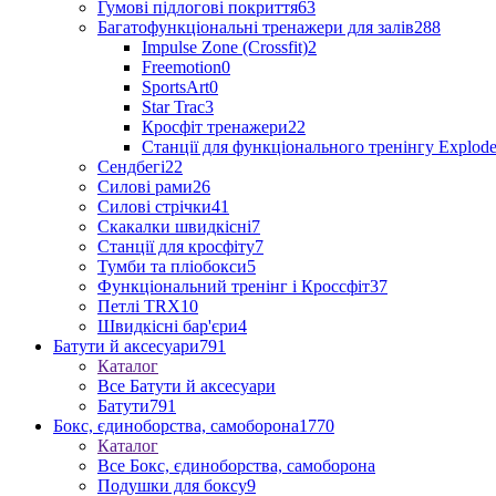
Гумові підлогові покриття
63
Багатофункціональні тренажери для залів
288
Impulse Zone (Crossfit)
2
Freemotion
0
SportsArt
0
Star Trac
3
Кросфіт тренажери
22
Станції для функціонального тренінгу Explod
Сендбегі
22
Силові рами
26
Силові стрічки
41
Скакалки швидкісні
7
Станції для кросфіту
7
Тумби та пліобокси
5
Функціональний тренінг і Кроссфіт
37
Петлі TRX
10
Швидкісні бар'єри
4
Батути й аксесуари
791
Каталог
Все Батути й аксесуари
Батути
791
Бокс, єдиноборства, самоборона
1770
Каталог
Все Бокс, єдиноборства, самоборона
Подушки для боксу
9