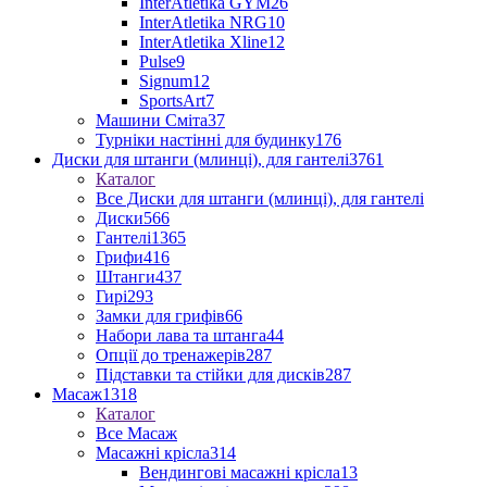
InterAtletika GYM
26
InterAtletika NRG
10
InterAtletika Xline
12
Pulse
9
Signum
12
SportsArt
7
Машини Сміта
37
Турніки настінні для будинку
176
Диски для штанги (млинці), для гантелі
3761
Каталог
Все Диски для штанги (млинці), для гантелі
Диски
566
Гантелі
1365
Грифи
416
Штанги
437
Гирі
293
Замки для грифів
66
Набори лава та штанга
44
Опції до тренажерів
287
Підставки та стійки для дисків
287
Масаж
1318
Каталог
Все Масаж
Масажні крісла
314
Вендингові масажні крісла
13