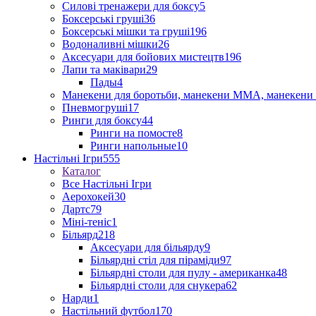
Силові тренажери для боксу
5
Боксерські груші
36
Боксерські мішки та груші
196
Водоналивні мішки
26
Аксесуари для бойових мистецтв
196
Лапи та маківари
29
Пады
4
Манекени для боротьби, манекени ММА, манекени 
Пневмогруші
17
Ринги для боксу
44
Ринги на помосте
8
Ринги напольные
10
Настільні Ігри
555
Каталог
Все Настільні Ігри
Аерохокей
30
Дартс
79
Міні-теніс
1
Більярд
218
Аксесуари для більярду
9
Більярдні стіл для піраміди
97
Більярдні столи для пулу - американка
48
Більярдні столи для снукера
62
Нарди
1
Настільний футбол
170