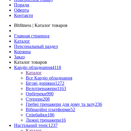
Поради
Оферта
Контакти
Bhfitness | Каталог товаров
Главная страница
Каталог
Персональный раздел
Корзина
Заказ
Каталог товаров
Кардіо обладнання
4118
Каталог
Все Кардіо обладнання
Бігові доріжки
1272
Велотренажери
1163
Орбітреки
990
Степери
208
Гребні тренажери для дому та залу
236
Вібраційні платформи
52
Спінбайки
186
Лижні тренажери
16
Настільний теніс
1237
Каталог