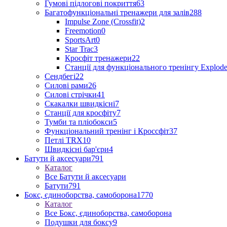
Гумові підлогові покриття
63
Багатофункціональні тренажери для залів
288
Impulse Zone (Crossfit)
2
Freemotion
0
SportsArt
0
Star Trac
3
Кросфіт тренажери
22
Станції для функціонального тренінгу Explod
Сендбегі
22
Силові рами
26
Силові стрічки
41
Скакалки швидкісні
7
Станції для кросфіту
7
Тумби та пліобокси
5
Функціональний тренінг і Кроссфіт
37
Петлі TRX
10
Швидкісні бар'єри
4
Батути й аксесуари
791
Каталог
Все Батути й аксесуари
Батути
791
Бокс, єдиноборства, самоборона
1770
Каталог
Все Бокс, єдиноборства, самоборона
Подушки для боксу
9