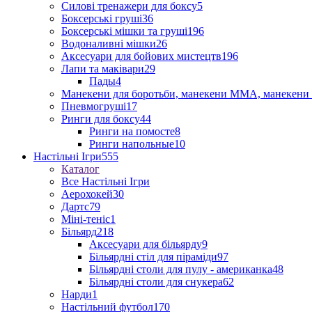
Силові тренажери для боксу
5
Боксерські груші
36
Боксерські мішки та груші
196
Водоналивні мішки
26
Аксесуари для бойових мистецтв
196
Лапи та маківари
29
Пады
4
Манекени для боротьби, манекени ММА, манекени 
Пневмогруші
17
Ринги для боксу
44
Ринги на помосте
8
Ринги напольные
10
Настільні Ігри
555
Каталог
Все Настільні Ігри
Аерохокей
30
Дартс
79
Міні-теніс
1
Більярд
218
Аксесуари для більярду
9
Більярдні стіл для піраміди
97
Більярдні столи для пулу - американка
48
Більярдні столи для снукера
62
Нарди
1
Настільний футбол
170