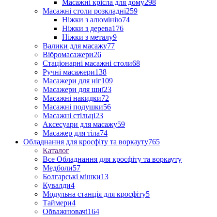
Масажні крісла для дому
298
Масажні столи розкладні
259
Ніжки з алюмінію
74
Ніжки з дерева
176
Ніжки з металу
9
Валики для масажу
77
Вібромасажери
26
Стаціонарні масажні столи
68
Ручні масажери
138
Масажери для ніг
109
Масажери для шиї
23
Масажні накидки
72
Масажні подушки
56
Масажні стільці
23
Аксесуари для масажу
59
Масажер для тіла
74
Обладнання для кросфіту та воркауту
765
Каталог
Все Обладнання для кросфіту та воркауту
Медболи
57
Болгарські мішки
13
Кувалди
4
Модульна станція для кросфіту
5
Таймери
4
Обважнювачі
164