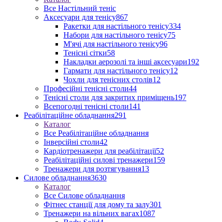
Все Настільний теніс
Аксесуари для тенісу
867
Ракетки для настільного тенісу
334
Набори для настільного тенісу
75
М'ячі для настільного тенісу
96
Тенісні сітки
58
Накладки аерозолі та інші аксесуари
192
Гармати для настільного тенісу
12
Чохли для тенісних столів
12
Професійні тенісні столи
44
Тенісні столи для закритих приміщень
197
Всепогодні тенісні столи
141
Реабілітаційне обладнання
291
Каталог
Все Реабілітаційне обладнання
Інверсійні столи
42
Кардіотренажери для реабілітації
52
Реабілітаційні силові тренажери
159
Тренажери для розтягування
13
Силове обладнання
3630
Каталог
Все Силове обладнання
Фітнес станції для дому та залу
301
Тренажери на вільних вагах
1087