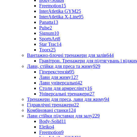
Body-Solid
4
Freemotion
15
InterAtletika GYM
25
InterAtletika X-Line
95
Panatta
13
Pulse
2
Signum
10
SportsArt
8
Star Trac
14
Toorx
25
Вантажно-блочні тренажери для залів
644
Гравітрон. Тренажери для підтягувань і відж
Лави, стійки для преса та жиму
929
Гіперекстензія
95
Лави для жиму
127
Лави універсальні
42
Столи для армреслінгу
16
Універсальні тренажери
27
Тренажери для преса, лави для жиму
94
Гідравлічні тренажери
22
Комбіновані станки
124
Лави стійки підставки для залу
229
Body-Solid
11
Eleiko
4
Freemotion
9