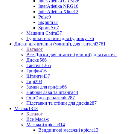
InterAtletika GYM
26
InterAtletika NRG
10
InterAtletika Xline
12
Pulse
9
Signum
12
SportsArt
7
Машини Сміта
37
Турніки настінні для будинку
176
Диски для штанги (млинці), для гантелі
3761
Каталог
Все Диски для штанги (млинці), для гантелі
Диски
566
Гантелі
1365
Грифи
416
Штанги
437
Гирі
293
Замки для грифів
66
Набори лава та штанга
44
Опції до тренажерів
287
Підставки та стійки для дисків
287
Масаж
1318
Каталог
Все Масаж
Масажні крісла
314
Вендингові масажні крісла
13