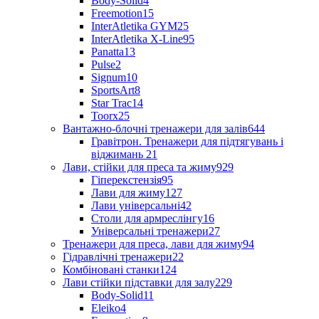
Body-Solid
4
Freemotion
15
InterAtletika GYM
25
InterAtletika X-Line
95
Panatta
13
Pulse
2
Signum
10
SportsArt
8
Star Trac
14
Toorx
25
Вантажно-блочні тренажери для залів
644
Гравітрон. Тренажери для підтягувань і
віджимань
21
Лави, стійки для преса та жиму
929
Гіперекстензія
95
Лави для жиму
127
Лави універсальні
42
Столи для армреслінгу
16
Універсальні тренажери
27
Тренажери для преса, лави для жиму
94
Гідравлічні тренажери
22
Комбіновані станки
124
Лави стійки підставки для залу
229
Body-Solid
11
Eleiko
4