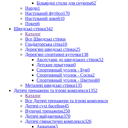
Більярдні столи для снукера
62
Нарди
1
Настільний футбол
170
Настільний хокей
10
Покер
6
Шведські стінки
342
Каталог
Все Шведські стінки
Гладіаторська сітка
10
Дерев'яні шведські стінки
25
Дерев'яні спортивні куточки
138
Аксесуари до шведських стінок
52
Детские прыгунки
0
Спортивный уголок - Бук
0
Спортивный уголок - Сосна
2
Спортивный уголок - Цветной
0
Металеві шведські стінки
135
Дитячі тренажери та ігрові комплекси
1352
Каталог
Все Дитячі тренажери та ігрові комплекси
Дитячі сухі басейни
45
Вуличні тренажери
250
Дитячі майданчики
370
Дитячі гімнастичні комплекси
326
Аквапарк
5