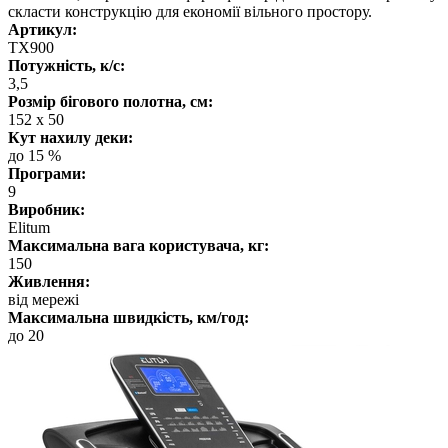
скласти конструкцію для економії вільного простору.
Артикул:
TX900
Потужність, к/с:
3,5
Розмір бігового полотна, см:
152 х 50
Кут нахилу деки:
до 15 %
Програми:
9
Виробник:
Elitum
Максимальна вага користувача, кг:
150
Живлення:
від мережі
Максимальна швидкість, км/год:
до 20