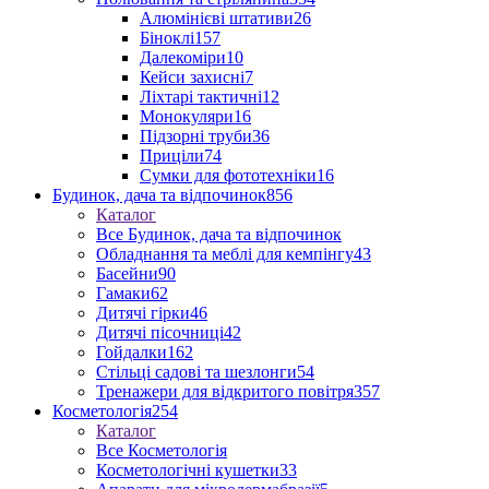
Алюмінієві штативи
26
Біноклі
157
Далекоміри
10
Кейси захисні
7
Ліхтарі тактичні
12
Монокуляри
16
Підзорні труби
36
Приціли
74
Сумки для фототехніки
16
Будинок, дача та відпочинок
856
Каталог
Все Будинок, дача та відпочинок
Обладнання та меблі для кемпінгу
43
Басейни
90
Гамаки
62
Дитячі гірки
46
Дитячі пісочниці
42
Гойдалки
162
Стільці садові та шезлонги
54
Тренажери для відкритого повітря
357
Косметологія
254
Каталог
Все Косметологія
Косметологічні кушетки
33