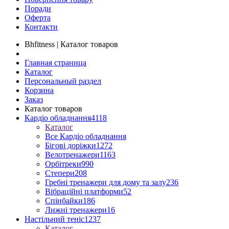
Поради
Оферта
Контакти
Bhfitness | Каталог товаров
Главная страница
Каталог
Персональный раздел
Корзина
Заказ
Каталог товаров
Кардіо обладнання
4118
Каталог
Все Кардіо обладнання
Бігові доріжки
1272
Велотренажери
1163
Орбітреки
990
Степери
208
Гребні тренажери для дому та залу
236
Вібраційні платформи
52
Спінбайки
186
Лижні тренажери
16
Настільний теніс
1237
Каталог