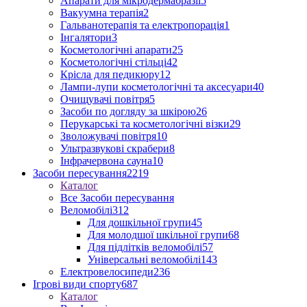
Апарати для мікродермабразії
5
Вакуумна терапія
2
Гальванотерапія та електропорація
1
Інгалятори
3
Косметологічні апарати
25
Косметологічні стільці
42
Крісла для педикюру
12
Лампи-лупи косметологічні та аксесуари
40
Очищувачі повітря
5
Засоби по догляду за шкірою
26
Перукарські та косметологічні візки
29
Зволожувачі повітря
10
Ультразвукові скрабери
8
Інфрачервона сауна
10
Засоби пересування
2219
Каталог
Все Засоби пересування
Веломобілі
312
Для дошкільної групи
45
Для молодшої шкільної групи
68
Для підлітків веломобілі
57
Універсальні веломобілі
143
Електровелосипеди
236
Ігрові види спорту
687
Каталог