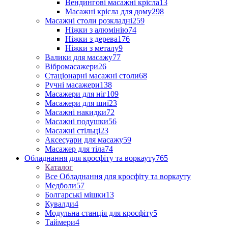
Вендингові масажні крісла
13
Масажні крісла для дому
298
Масажні столи розкладні
259
Ніжки з алюмінію
74
Ніжки з дерева
176
Ніжки з металу
9
Валики для масажу
77
Вібромасажери
26
Стаціонарні масажні столи
68
Ручні масажери
138
Масажери для ніг
109
Масажери для шиї
23
Масажні накидки
72
Масажні подушки
56
Масажні стільці
23
Аксесуари для масажу
59
Масажер для тіла
74
Обладнання для кросфіту та воркауту
765
Каталог
Все Обладнання для кросфіту та воркауту
Медболи
57
Болгарські мішки
13
Кувалди
4
Модульна станція для кросфіту
5
Таймери
4