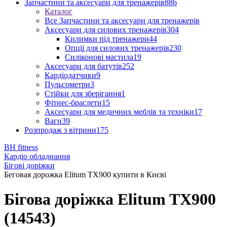
Запчастини та аксесуари для тренажерів
886
Каталог
Все Запчастини та аксесуари для тренажерів
Аксесуари для силових тренажерів
304
Килимки під тренажери
44
Опції для силових тренажерів
230
Силіконові мастила
19
Аксесуари для батутів
252
Кардіодатчики
9
Пульсометри
3
Стійки для зберігання
1
Фітнес-браслети
15
Аксесуари для медичних меблів та техніки
17
Ваги
39
Розпродаж з вітрини
175
BH fitness
Кардіо обладнання
Бігові доріжки
Беговая дорожка Elitum TX900 купити в Києві
Бігова доріжка Elitum TX900
(14543)