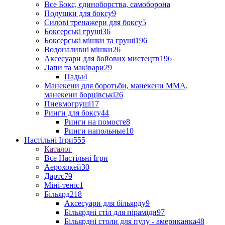
Все Бокс, єдиноборства, самоборона
Подушки для боксу
9
Силові тренажери для боксу
5
Боксерські груші
36
Боксерські мішки та груші
196
Водоналивні мішки
26
Аксесуари для бойових мистецтв
196
Лапи та маківари
29
Пады
4
Манекени для боротьби, манекени ММА,
манекени борцівські
26
Пневмогруші
17
Ринги для боксу
44
Ринги на помосте
8
Ринги напольные
10
Настільні Ігри
555
Каталог
Все Настільні Ігри
Аерохокей
30
Дартс
79
Міні-теніс
1
Більярд
218
Аксесуари для більярду
9
Більярдні стіл для піраміди
97
Більярдні столи для пулу - американка
48