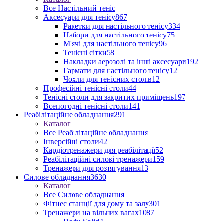
Все Настільний теніс
Аксесуари для тенісу
867
Ракетки для настільного тенісу
334
Набори для настільного тенісу
75
М'ячі для настільного тенісу
96
Тенісні сітки
58
Накладки аерозолі та інші аксесуари
192
Гармати для настільного тенісу
12
Чохли для тенісних столів
12
Професійні тенісні столи
44
Тенісні столи для закритих приміщень
197
Всепогодні тенісні столи
141
Реабілітаційне обладнання
291
Каталог
Все Реабілітаційне обладнання
Інверсійні столи
42
Кардіотренажери для реабілітації
52
Реабілітаційні силові тренажери
159
Тренажери для розтягування
13
Силове обладнання
3630
Каталог
Все Силове обладнання
Фітнес станції для дому та залу
301
Тренажери на вільних вагах
1087