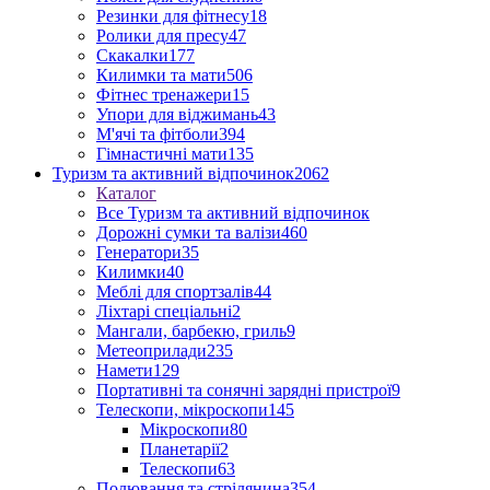
Резинки для фітнесу
18
Ролики для пресу
47
Скакалки
177
Килимки та мати
506
Фітнес тренажери
15
Упори для віджимань
43
М'ячі та фітболи
394
Гімнастичні мати
135
Туризм та активний відпочинок
2062
Каталог
Все Туризм та активний відпочинок
Дорожні сумки та валізи
460
Генератори
35
Килимки
40
Меблі для спортзалів
44
Ліхтарі спеціальні
2
Мангали, барбекю, гриль
9
Метеоприлади
235
Намети
129
Портативні та сонячні зарядні пристрої
9
Телескопи, мікроскопи
145
Мікроскопи
80
Планетарії
2
Телескопи
63
Полювання та стрілянина
354