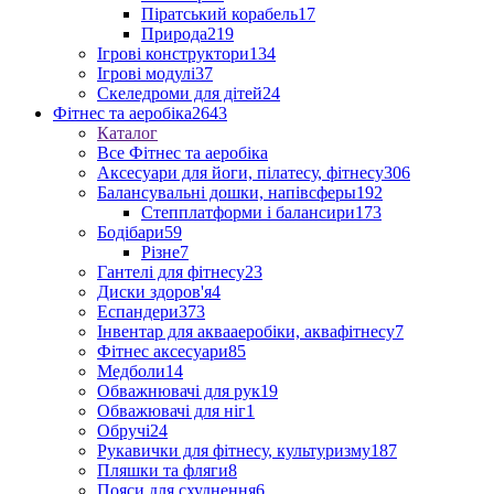
Піратський корабель
17
Природа
219
Ігрові конструктори
134
Ігрові модулі
37
Скеледроми для дітей
24
Фітнес та аеробіка
2643
Каталог
Все Фітнес та аеробіка
Аксесуари для йоги, пілатесу, фітнесу
306
Балансувальні дошки, напівсферы
192
Степплатформи і балансири
173
Бодібари
59
Різне
7
Гантелі для фітнесу
23
Диски здоров'я
4
Еспандери
373
Інвентар для аквааеробіки, аквафітнесу
7
Фітнес аксесуари
85
Медболи
14
Обважнювачі для рук
19
Обважювачі для ніг
1
Обручі
24
Рукавички для фітнесу, культуризму
187
Пляшки та фляги
8
Пояси для схуднення
6