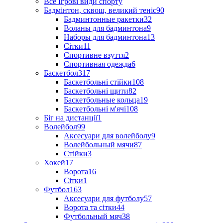
Все Ігрові види спорту
Бадмінтон, сквош, великий теніс
90
Бадминтонные ракетки
32
Воланы для бадминтона
9
Наборы для бадминтона
13
Сітки
11
Спортивне взуття
2
Спортивная одежда
6
Баскетбол
317
Баскетбольні стійки
108
Баскетбольні щити
82
Баскетбольные кольца
19
Баскетбольні м'ячі
108
Біг на дистанції
1
Волейбол
99
Аксесуари для волейболу
9
Волейбольный мячи
87
Стійки
3
Хокей
17
Ворота
16
Сітки
1
Футбол
163
Аксесуари для футболу
57
Ворота та сітки
44
Футбольный мяч
38