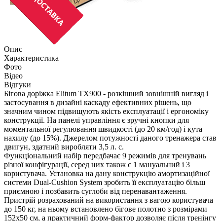
Опис
Характеристика
Фото
Відео
Відгуки
Бігова доріжка Elitum TX900 - розкішний зовнішній вигляд і
застосування в дизайні каскаду ефективних рішень, що
значним чином підвищують якість експлуатації і ергономіку
конструкції. На панелі управління є зручні кнопки для
моментальної регулювання швидкості (до 20 км/год) і кута
нахилу (до 15%). Джерелом потужності даного тренажера став
двигун, здатний виробляти 3,5 л. с.
Функціональний набір передбачає 9 режимів для тренувань
різної конфігурації, серед них також є 1 мануальний і 3
користувача. Установка на дану конструкцію амортизаційної
системи Dual-Cushion System зробить її експлуатацію більш
приємною і позбавить суглоби від перенавантаження.
Пристрій розрахований на використання з вагою користувача
до 150 кг, на ньому встановлено бігове полотно з розмірами
152х50 см, а практичний форм-фактор дозволяє після тренінгу