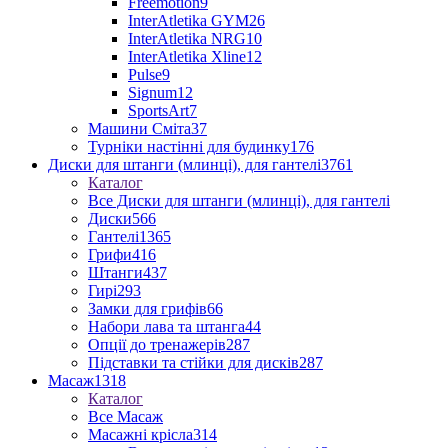
Freemotion
9
InterAtletika GYM
26
InterAtletika NRG
10
InterAtletika Xline
12
Pulse
9
Signum
12
SportsArt
7
Машини Сміта
37
Турніки настінні для будинку
176
Диски для штанги (млинці), для гантелі
3761
Каталог
Все Диски для штанги (млинці), для гантелі
Диски
566
Гантелі
1365
Грифи
416
Штанги
437
Гирі
293
Замки для грифів
66
Набори лава та штанга
44
Опції до тренажерів
287
Підставки та стійки для дисків
287
Масаж
1318
Каталог
Все Масаж
Масажні крісла
314