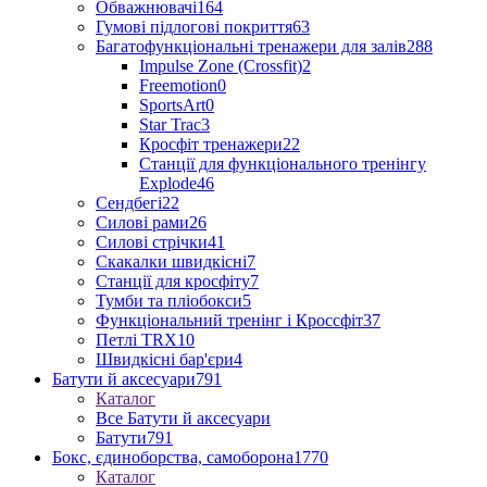
Обважнювачі
164
Гумові підлогові покриття
63
Багатофункціональні тренажери для залів
288
Impulse Zone (Crossfit)
2
Freemotion
0
SportsArt
0
Star Trac
3
Кросфіт тренажери
22
Станції для функціонального тренінгу
Explode
46
Сендбегі
22
Силові рами
26
Силові стрічки
41
Скакалки швидкісні
7
Станції для кросфіту
7
Тумби та пліобокси
5
Функціональний тренінг і Кроссфіт
37
Петлі TRX
10
Швидкісні бар'єри
4
Батути й аксесуари
791
Каталог
Все Батути й аксесуари
Батути
791
Бокс, єдиноборства, самоборона
1770
Каталог