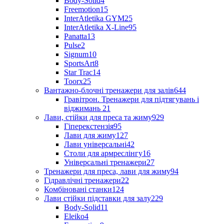
Body-Solid
4
Freemotion
15
InterAtletika GYM
25
InterAtletika X-Line
95
Panatta
13
Pulse
2
Signum
10
SportsArt
8
Star Trac
14
Toorx
25
Вантажно-блочні тренажери для залів
644
Гравітрон. Тренажери для підтягувань і
віджимань
21
Лави, стійки для преса та жиму
929
Гіперекстензія
95
Лави для жиму
127
Лави універсальні
42
Столи для армреслінгу
16
Універсальні тренажери
27
Тренажери для преса, лави для жиму
94
Гідравлічні тренажери
22
Комбіновані станки
124
Лави стійки підставки для залу
229
Body-Solid
11
Eleiko
4