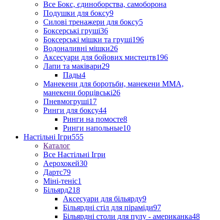
Все Бокс, єдиноборства, самоборона
Подушки для боксу
9
Силові тренажери для боксу
5
Боксерські груші
36
Боксерські мішки та груші
196
Водоналивні мішки
26
Аксесуари для бойових мистецтв
196
Лапи та маківари
29
Пады
4
Манекени для боротьби, манекени ММА,
манекени борцівські
26
Пневмогруші
17
Ринги для боксу
44
Ринги на помосте
8
Ринги напольные
10
Настільні Ігри
555
Каталог
Все Настільні Ігри
Аерохокей
30
Дартс
79
Міні-теніс
1
Більярд
218
Аксесуари для більярду
9
Більярдні стіл для піраміди
97
Більярдні столи для пулу - американка
48