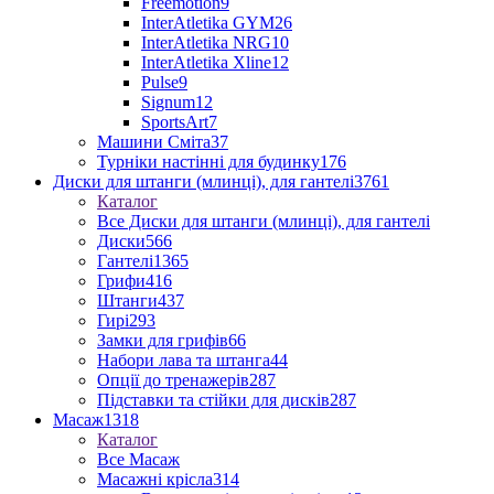
Freemotion
9
InterAtletika GYM
26
InterAtletika NRG
10
InterAtletika Xline
12
Pulse
9
Signum
12
SportsArt
7
Машини Сміта
37
Турніки настінні для будинку
176
Диски для штанги (млинці), для гантелі
3761
Каталог
Все Диски для штанги (млинці), для гантелі
Диски
566
Гантелі
1365
Грифи
416
Штанги
437
Гирі
293
Замки для грифів
66
Набори лава та штанга
44
Опції до тренажерів
287
Підставки та стійки для дисків
287
Масаж
1318
Каталог
Все Масаж
Масажні крісла
314