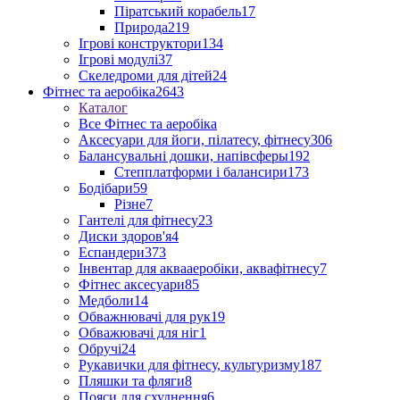
Піратський корабель
17
Природа
219
Ігрові конструктори
134
Ігрові модулі
37
Скеледроми для дітей
24
Фітнес та аеробіка
2643
Каталог
Все Фітнес та аеробіка
Аксесуари для йоги, пілатесу, фітнесу
306
Балансувальні дошки, напівсферы
192
Степплатформи і балансири
173
Бодібари
59
Різне
7
Гантелі для фітнесу
23
Диски здоров'я
4
Еспандери
373
Інвентар для аквааеробіки, аквафітнесу
7
Фітнес аксесуари
85
Медболи
14
Обважнювачі для рук
19
Обважювачі для ніг
1
Обручі
24
Рукавички для фітнесу, культуризму
187
Пляшки та фляги
8
Пояси для схуднення
6