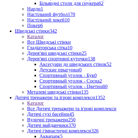
Більярдні столи для снукера
62
Нарди
1
Настільний футбол
170
Настільний хокей
10
Покер
6
Шведські стінки
342
Каталог
Все Шведські стінки
Гладіаторська сітка
10
Дерев'яні шведські стінки
25
Дерев'яні спортивні куточки
138
Аксесуари до шведських стінок
52
Детские прыгунки
0
Спортивный уголок - Бук
0
Спортивный уголок - Сосна
2
Спортивный уголок - Цветной
0
Металеві шведські стінки
135
Дитячі тренажери та ігрові комплекси
1352
Каталог
Все Дитячі тренажери та ігрові комплекси
Дитячі сухі басейни
45
Вуличні тренажери
250
Дитячі майданчики
370
Дитячі гімнастичні комплекси
326
Аквапарк
5