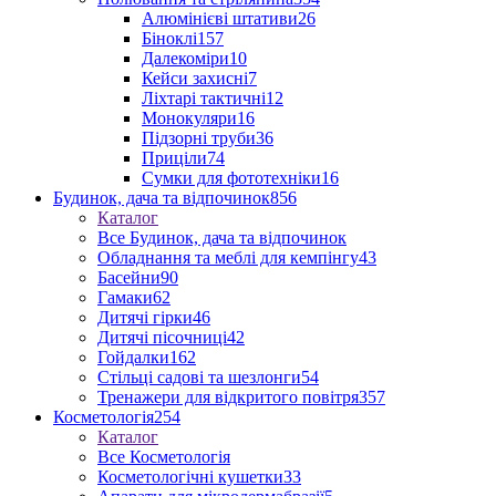
Алюмінієві штативи
26
Біноклі
157
Далекоміри
10
Кейси захисні
7
Ліхтарі тактичні
12
Монокуляри
16
Підзорні труби
36
Приціли
74
Сумки для фототехніки
16
Будинок, дача та відпочинок
856
Каталог
Все Будинок, дача та відпочинок
Обладнання та меблі для кемпінгу
43
Басейни
90
Гамаки
62
Дитячі гірки
46
Дитячі пісочниці
42
Гойдалки
162
Стільці садові та шезлонги
54
Тренажери для відкритого повітря
357
Косметологія
254
Каталог
Все Косметологія
Косметологічні кушетки
33