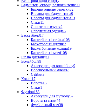
Все Ігрові види спорту
Бадмінтон, сквош, великий теніс
90
Бадминтонные ракетки
32
Воланы для бадминтона
9
Наборы для бадминтона
13
Сітки
11
Спортивне взуття
2
Спортивная одежда
6
Баскетбол
317
Баскетбольні стійки
108
Баскетбольні щити
82
Баскетбольные кольца
19
Баскетбольні м'ячі
108
Біг на дистанції
1
Волейбол
99
Аксесуари для волейболу
9
Волейбольный мячи
87
Стійки
3
Хокей
17
Ворота
16
Сітки
1
Футбол
163
Аксесуари для футболу
57
Ворота та сітки
44
Футбольный мяч
38