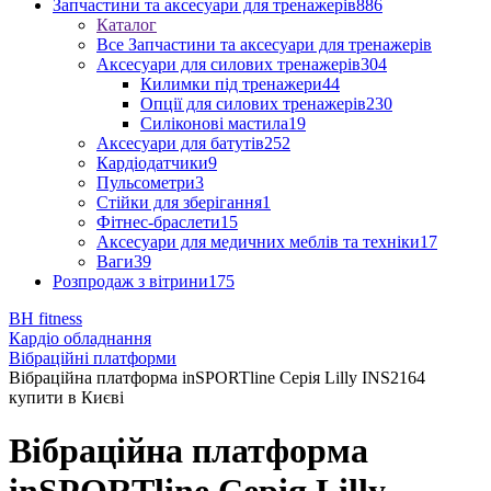
Запчастини та аксесуари для тренажерів
886
Каталог
Все Запчастини та аксесуари для тренажерів
Аксесуари для силових тренажерів
304
Килимки під тренажери
44
Опції для силових тренажерів
230
Силіконові мастила
19
Аксесуари для батутів
252
Кардіодатчики
9
Пульсометри
3
Стійки для зберігання
1
Фітнес-браслети
15
Аксесуари для медичних меблів та техніки
17
Ваги
39
Розпродаж з вітрини
175
BH fitness
Кардіо обладнання
Вібраційні платформи
Вібраційна платформа inSPORTline Серія Lilly INS2164
купити в Києві
Вібраційна платформа