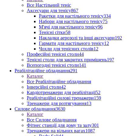
Все Настільний теніс
Аксесуари для тенісу
867
Ракетки для настільного тенісу
334
Набори для настільного тенісу
75
М'ячі для настільного тенісу
96
Тенісні сітки
58
Накладки аерозолі та інші аксесуари
192
Гармати для настільного тенісу
12
Чохли для тенісних столів
12
Професійні тенісні столи
44
Тенісні столи для закритих приміщень
197
Всепогодні тенісні столи
141
Реабілітаційне обладнання
291
Каталог
Все Реабілітаційне обладнання
Інверсійні столи
42
Кардіотренажери для реабілітації
52
Реабілітаційні силові тренажери
159
Тренажери для розтягування
13
Силове обладнання
3630
Каталог
Все Силове обладнання
Фітнес станції для дому та залу
301
Тренажери на вільних вагах
1087