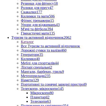
Резинки для фітнесу
18
Ролики для пресу
47
Скакалки
177
Килимки та мати
506
Фітнес тренажери
15
Упори для віджимань
43
М'ячі та фітболи
394
Гімнастичні мати
135
Туризм та активний відпочинок
2062
Каталог
Все Туризм та активний відпочинок
Дорожні сумки та валізи
460
Генератори
35
Килимки
40
Меблі для спортзалів
44
Ліхтарі спеціальні
2
Мангали, барбекю, гриль
9
Метеоприлади
235
Намети
129
Портативні та сонячні зарядні пристрої
9
Телескопи, мікроскопи
145
Мікроскопи
80
Планетарії
2
Телескопи
63
Полювання та стрілянина
354