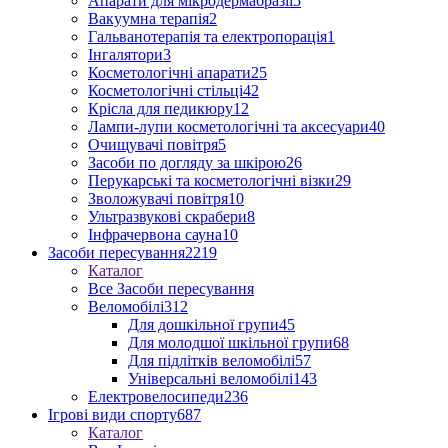
Апарати для мікродермабразії
5
Вакуумна терапія
2
Гальванотерапія та електропорація
1
Інгалятори
3
Косметологічні апарати
25
Косметологічні стільці
42
Крісла для педикюру
12
Лампи-лупи косметологічні та аксесуари
40
Очищувачі повітря
5
Засоби по догляду за шкірою
26
Перукарські та косметологічні візки
29
Зволожувачі повітря
10
Ультразвукові скрабери
8
Інфрачервона сауна
10
Засоби пересування
2219
Каталог
Все Засоби пересування
Веломобілі
312
Для дошкільної групи
45
Для молодшої шкільної групи
68
Для підлітків веломобілі
57
Універсальні веломобілі
143
Електровелосипеди
236
Ігрові види спорту
687
Каталог