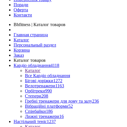
Поради
Оферта
Контакти
Bhfitness | Каталог товаров
Главная страница
Каталог
Персональный раздел
Корзина
Заказ
Каталог товаров
Кардіо обладнання
4118
Каталог
Все Кардіо обладнання
Бігові доріжки
1272
Велотренажери
1163
Орбітреки
990
Степери
208
Гребні тренажери для дому та залу
236
Вібраційні платформи
52
Спінбайки
186
Лижні тренажери
16
Настільний теніс
1237
Каталог