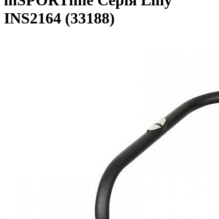
inSPORTline Серія Lilly
INS2164 (33188)