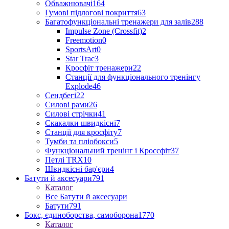
Обважнювачі
164
Гумові підлогові покриття
63
Багатофункціональні тренажери для залів
288
Impulse Zone (Crossfit)
2
Freemotion
0
SportsArt
0
Star Trac
3
Кросфіт тренажери
22
Станції для функціонального тренінгу
Explode
46
Сендбегі
22
Силові рами
26
Силові стрічки
41
Скакалки швидкісні
7
Станції для кросфіту
7
Тумби та пліобокси
5
Функціональний тренінг і Кроссфіт
37
Петлі TRX
10
Швидкісні бар'єри
4
Батути й аксесуари
791
Каталог
Все Батути й аксесуари
Батути
791
Бокс, єдиноборства, самоборона
1770
Каталог