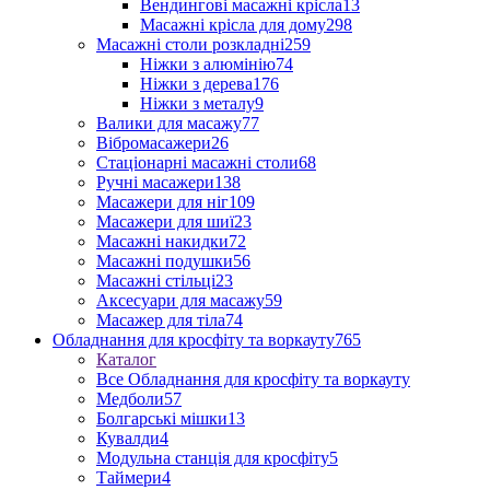
Вендингові масажні крісла
13
Масажні крісла для дому
298
Масажні столи розкладні
259
Ніжки з алюмінію
74
Ніжки з дерева
176
Ніжки з металу
9
Валики для масажу
77
Вібромасажери
26
Стаціонарні масажні столи
68
Ручні масажери
138
Масажери для ніг
109
Масажери для шиї
23
Масажні накидки
72
Масажні подушки
56
Масажні стільці
23
Аксесуари для масажу
59
Масажер для тіла
74
Обладнання для кросфіту та воркауту
765
Каталог
Все Обладнання для кросфіту та воркауту
Медболи
57
Болгарські мішки
13
Кувалди
4
Модульна станція для кросфіту
5
Таймери
4