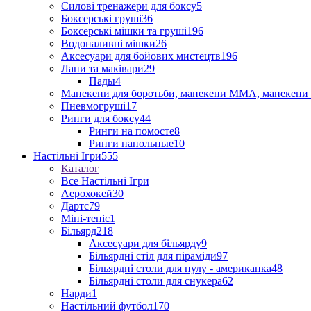
Силові тренажери для боксу
5
Боксерські груші
36
Боксерські мішки та груші
196
Водоналивні мішки
26
Аксесуари для бойових мистецтв
196
Лапи та маківари
29
Пады
4
Манекени для боротьби, манекени ММА, манекени 
Пневмогруші
17
Ринги для боксу
44
Ринги на помосте
8
Ринги напольные
10
Настільні Ігри
555
Каталог
Все Настільні Ігри
Аерохокей
30
Дартс
79
Міні-теніс
1
Більярд
218
Аксесуари для більярду
9
Більярдні стіл для піраміди
97
Більярдні столи для пулу - американка
48
Більярдні столи для снукера
62
Нарди
1
Настільний футбол
170