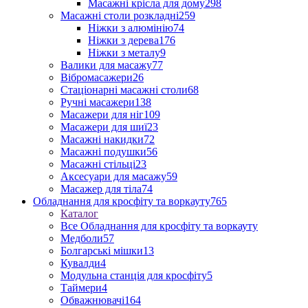
Масажні крісла для дому
298
Масажні столи розкладні
259
Ніжки з алюмінію
74
Ніжки з дерева
176
Ніжки з металу
9
Валики для масажу
77
Вібромасажери
26
Стаціонарні масажні столи
68
Ручні масажери
138
Масажери для ніг
109
Масажери для шиї
23
Масажні накидки
72
Масажні подушки
56
Масажні стільці
23
Аксесуари для масажу
59
Масажер для тіла
74
Обладнання для кросфіту та воркауту
765
Каталог
Все Обладнання для кросфіту та воркауту
Медболи
57
Болгарські мішки
13
Кувалди
4
Модульна станція для кросфіту
5
Таймери
4
Обважнювачі
164