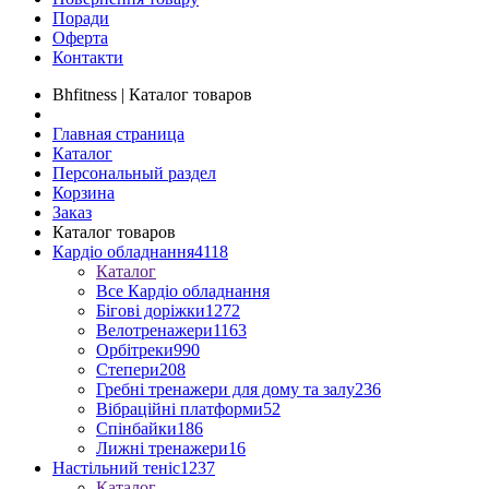
Поради
Оферта
Контакти
Bhfitness | Каталог товаров
Главная страница
Каталог
Персональный раздел
Корзина
Заказ
Каталог товаров
Кардіо обладнання
4118
Каталог
Все Кардіо обладнання
Бігові доріжки
1272
Велотренажери
1163
Орбітреки
990
Степери
208
Гребні тренажери для дому та залу
236
Вібраційні платформи
52
Спінбайки
186
Лижні тренажери
16
Настільний теніс
1237
Каталог