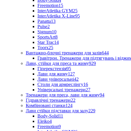
Body-Solid
4
Freemotion
15
InterAtletika GYM
25
InterAtletika X-Line
95
Panatta
13
Pulse
2
Signum
10
SportsArt
8
Star Trac
14
Toorx
25
Вантажно-блочні тренажери для залів
644
Гравітрон. Тренажери для підтягувань і відж
Лави, стійки для преса та жиму
929
Гіперекстензія
95
Лави для жиму
127
Лави універсальні
42
Столи для армреслінгу
16
Універсальні тренажери
27
Тренажери для преса, лави для жиму
94
Гідравлічні тренажери
22
Комбіновані станки
124
Лави стійки підставки для залу
229
Body-Solid
11
Eleiko
4
Freemotion
9