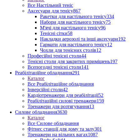
Все Настільний теніс
Аксесуари для тенісу
867
Ракетки для настільного тенісу
334
Набори для настільного тенісу
75
М'ячі для настільного тенісу
96
Тенісні сітки
58
Накладки аерозолі та інші аксесуари
192
Гармати для настільного тенісу
12
Чохли для тенісних столів
12
Професійні тенісні столи
44
Тенісні столи для закритих приміщень
197
Всепогодні тенісні столи
141
Реабілітаційне обладнання
291
Каталог
Все Реабілітаційне обладнання
Інверсійні столи
42
Кардіотренажери для реабілітації
52
Реабілітаційні силові тренажери
159
Тренажери для розтягування
13
Силове обладнання
3630
Каталог
Все Силове обладнання
Фітнес станції для дому та залу
301
Тренажери на вільних вагах
1087