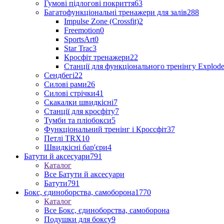
Гумові підлогові покриття
63
Багатофункціональні тренажери для залів
288
Impulse Zone (Crossfit)
2
Freemotion
0
SportsArt
0
Star Trac
3
Кросфіт тренажери
22
Станції для функціонального тренінгу Explod
Сендбегі
22
Силові рами
26
Силові стрічки
41
Скакалки швидкісні
7
Станції для кросфіту
7
Тумби та пліобокси
5
Функціональний тренінг і Кроссфіт
37
Петлі TRX
10
Швидкісні бар'єри
4
Батути й аксесуари
791
Каталог
Все Батути й аксесуари
Батути
791
Бокс, єдиноборства, самоборона
1770
Каталог
Все Бокс, єдиноборства, самоборона
Подушки для боксу
9