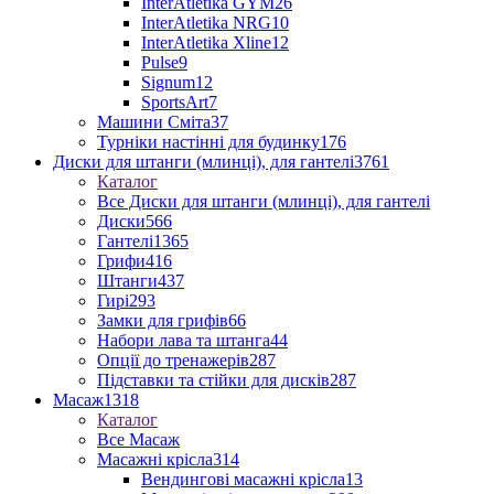
InterAtletika GYM
26
InterAtletika NRG
10
InterAtletika Xline
12
Pulse
9
Signum
12
SportsArt
7
Машини Сміта
37
Турніки настінні для будинку
176
Диски для штанги (млинці), для гантелі
3761
Каталог
Все Диски для штанги (млинці), для гантелі
Диски
566
Гантелі
1365
Грифи
416
Штанги
437
Гирі
293
Замки для грифів
66
Набори лава та штанга
44
Опції до тренажерів
287
Підставки та стійки для дисків
287
Масаж
1318
Каталог
Все Масаж
Масажні крісла
314
Вендингові масажні крісла
13