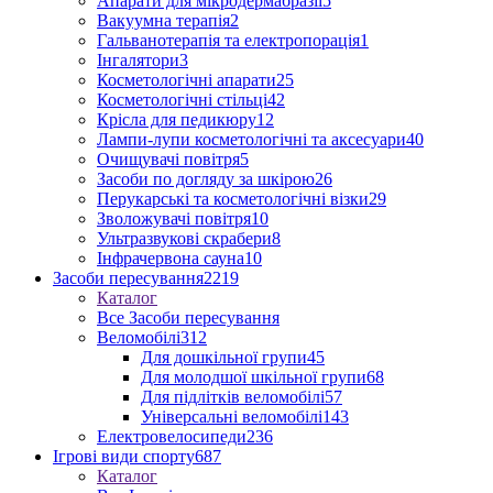
Апарати для мікродермабразії
5
Вакуумна терапія
2
Гальванотерапія та електропорація
1
Інгалятори
3
Косметологічні апарати
25
Косметологічні стільці
42
Крісла для педикюру
12
Лампи-лупи косметологічні та аксесуари
40
Очищувачі повітря
5
Засоби по догляду за шкірою
26
Перукарські та косметологічні візки
29
Зволожувачі повітря
10
Ультразвукові скрабери
8
Інфрачервона сауна
10
Засоби пересування
2219
Каталог
Все Засоби пересування
Веломобілі
312
Для дошкільної групи
45
Для молодшої шкільної групи
68
Для підлітків веломобілі
57
Універсальні веломобілі
143
Електровелосипеди
236
Ігрові види спорту
687
Каталог