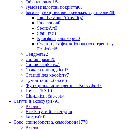
Обважнювачі
164
Гумові підлогові покриття
63
Багатофункціональні тренажери для залів
288
Impulse Zone (Crossfit)
2
Freemotion
0
SportsArt
0
Star Trac
3
Кросфіт тренажери
22
Станції для функціонального тренінгу
Explode
46
Сендбегі
22
Силові рами
26
Силові стрічки
41
Скакалки швидкісні
7
Станції для кросфіту
7
Тумби та пліобокси
5
Функціональний тренінг і Кроссфіт
37
Петлі TRX
10
Швидкісні бар'єри
4
Батути й аксесуари
791
Каталог
Все Батути й аксесуари
Батути
791
Бокс, єдиноборства, самоборона
1770
Каталог