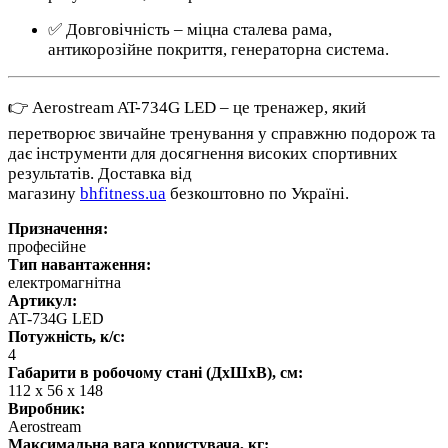
✅ Довговічність – міцна сталева рама,
антикорозійне покриття, генераторна система.
👉 Aerostream AT-734G LED – це тренажер, який
перетворює звичайне тренування у справжню подорож та
дає інструменти для досягнення високих спортивних
результатів. Доставка від
магазину
bhfitness.ua
безкоштовно по Україні.
Призначення:
професійне
Тип навантаження:
електромагнітна
Артикул:
AT-734G LED
Потужність, к/с:
4
Габарити в робочому стані (ДхШхВ), см:
112 x 56 х 148
Виробник:
Aerostream
Максимальна вага користувача, кг: