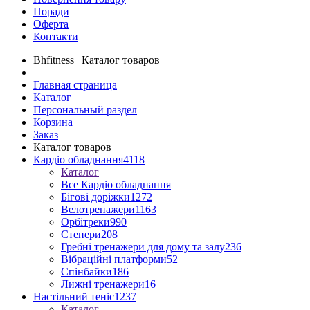
Поради
Оферта
Контакти
Bhfitness | Каталог товаров
Главная страница
Каталог
Персональный раздел
Корзина
Заказ
Каталог товаров
Кардіо обладнання
4118
Каталог
Все Кардіо обладнання
Бігові доріжки
1272
Велотренажери
1163
Орбітреки
990
Степери
208
Гребні тренажери для дому та залу
236
Вібраційні платформи
52
Спінбайки
186
Лижні тренажери
16
Настільний теніс
1237
Каталог