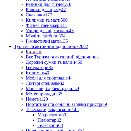
Резинки для фітнесу
18
Ролики для пресу
47
Скакалки
177
Килимки та мати
506
Фітнес тренажери
15
Упори для віджимань
43
М'ячі та фітболи
394
Гімнастичні мати
135
Туризм та активний відпочинок
2062
Каталог
Все Туризм та активний відпочинок
Дорожні сумки та валізи
460
Генератори
35
Килимки
40
Меблі для спортзалів
44
Ліхтарі спеціальні
2
Мангали, барбекю, гриль
9
Метеоприлади
235
Намети
129
Портативні та сонячні зарядні пристрої
9
Телескопи, мікроскопи
145
Мікроскопи
80
Планетарії
2
Телескопи
63
Полювання та стрілянина
354