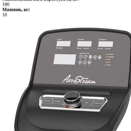
180
Маховик, кг:
10