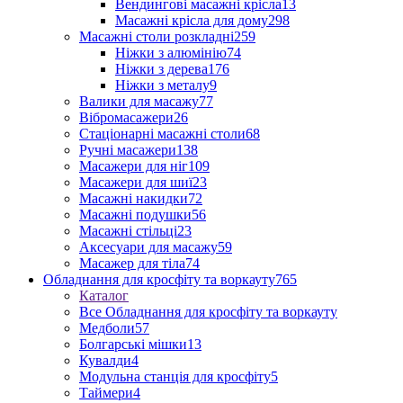
Вендингові масажні крісла
13
Масажні крісла для дому
298
Масажні столи розкладні
259
Ніжки з алюмінію
74
Ніжки з дерева
176
Ніжки з металу
9
Валики для масажу
77
Вібромасажери
26
Стаціонарні масажні столи
68
Ручні масажери
138
Масажери для ніг
109
Масажери для шиї
23
Масажні накидки
72
Масажні подушки
56
Масажні стільці
23
Аксесуари для масажу
59
Масажер для тіла
74
Обладнання для кросфіту та воркауту
765
Каталог
Все Обладнання для кросфіту та воркауту
Медболи
57
Болгарські мішки
13
Кувалди
4
Модульна станція для кросфіту
5
Таймери
4