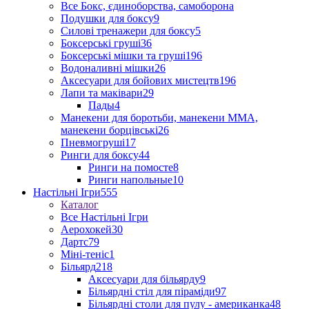
Все Бокс, єдиноборства, самоборона
Подушки для боксу
9
Силові тренажери для боксу
5
Боксерські груші
36
Боксерські мішки та груші
196
Водоналивні мішки
26
Аксесуари для бойових мистецтв
196
Лапи та маківари
29
Пады
4
Манекени для боротьби, манекени ММА,
манекени борцівські
26
Пневмогруші
17
Ринги для боксу
44
Ринги на помосте
8
Ринги напольные
10
Настільні Ігри
555
Каталог
Все Настільні Ігри
Аерохокей
30
Дартс
79
Міні-теніс
1
Більярд
218
Аксесуари для більярду
9
Більярдні стіл для піраміди
97
Більярдні столи для пулу - американка
48