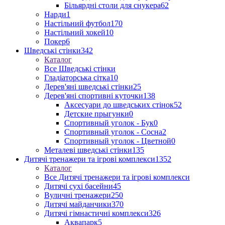
Більярдні столи для снукера
62
Нарди
1
Настільний футбол
170
Настільний хокей
10
Покер
6
Шведські стінки
342
Каталог
Все Шведські стінки
Гладіаторська сітка
10
Дерев'яні шведські стінки
25
Дерев'яні спортивні куточки
138
Аксесуари до шведських стінок
52
Детские прыгунки
0
Спортивный уголок - Бук
0
Спортивный уголок - Сосна
2
Спортивный уголок - Цветной
0
Металеві шведські стінки
135
Дитячі тренажери та ігрові комплекси
1352
Каталог
Все Дитячі тренажери та ігрові комплекси
Дитячі сухі басейни
45
Вуличні тренажери
250
Дитячі майданчики
370
Дитячі гімнастичні комплекси
326
Аквапарк
5