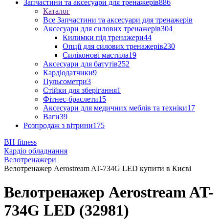
Запчастини та аксесуари для тренажерів
886
Каталог
Все Запчастини та аксесуари для тренажерів
Аксесуари для силових тренажерів
304
Килимки під тренажери
44
Опції для силових тренажерів
230
Силіконові мастила
19
Аксесуари для батутів
252
Кардіодатчики
9
Пульсометри
3
Стійки для зберігання
1
Фітнес-браслети
15
Аксесуари для медичних меблів та техніки
17
Ваги
39
Розпродаж з вітрини
175
BH fitness
Кардіо обладнання
Велотренажери
Велотренажер Aerostream AT-734G LED купити в Києві
Велотренажер Aerostream AT-
734G LED (32981)