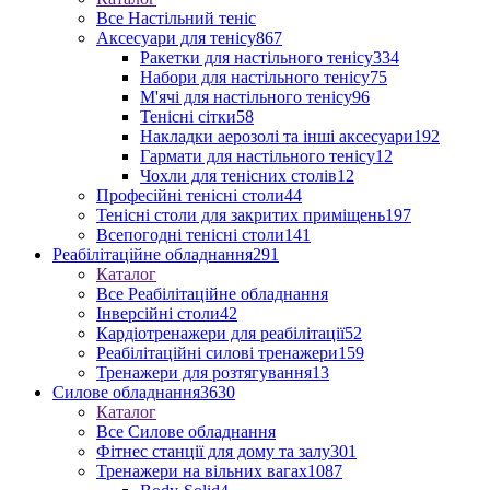
Все Настільний теніс
Аксесуари для тенісу
867
Ракетки для настільного тенісу
334
Набори для настільного тенісу
75
М'ячі для настільного тенісу
96
Тенісні сітки
58
Накладки аерозолі та інші аксесуари
192
Гармати для настільного тенісу
12
Чохли для тенісних столів
12
Професійні тенісні столи
44
Тенісні столи для закритих приміщень
197
Всепогодні тенісні столи
141
Реабілітаційне обладнання
291
Каталог
Все Реабілітаційне обладнання
Інверсійні столи
42
Кардіотренажери для реабілітації
52
Реабілітаційні силові тренажери
159
Тренажери для розтягування
13
Силове обладнання
3630
Каталог
Все Силове обладнання
Фітнес станції для дому та залу
301
Тренажери на вільних вагах
1087