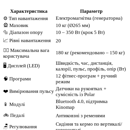
Характеристика
Параметр
Електромагнітна (генераторна)
⚙️ Тип навантаження
🎡 Маховик
10 кг (Ø265 мм)
🔩 Діапазон опору
10 – 350 Вт (крок 5 Вт)
📈 Рівні навантаження
20
🏋️‍♂️ Максимальна вага
180 кг (рекомендовано – 150 кг)
користувача
Швидкість, час, дистанція,
🖥 Дисплей (LED)
калорії, пульс, профіль, опір (Вт)
12 фітнес-програм + ручний
🧠 Програми
режим
Датчики на рукоятках +
❤️ Вимірювання пульсу
сумісність із Polar
Bluetooth 4.0, підтримка
📱 Модулі
Kinomap
🚲 Педалі
Антиковзні з ременями
Сидіння та кермо по вертикалі/
🪑 Регулювання
горизонталі