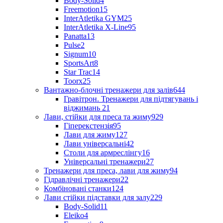
Body-Solid
4
Freemotion
15
InterAtletika GYM
25
InterAtletika X-Line
95
Panatta
13
Pulse
2
Signum
10
SportsArt
8
Star Trac
14
Toorx
25
Вантажно-блочні тренажери для залів
644
Гравітрон. Тренажери для підтягувань і
віджимань
21
Лави, стійки для преса та жиму
929
Гіперекстензія
95
Лави для жиму
127
Лави універсальні
42
Столи для армреслінгу
16
Універсальні тренажери
27
Тренажери для преса, лави для жиму
94
Гідравлічні тренажери
22
Комбіновані станки
124
Лави стійки підставки для залу
229
Body-Solid
11
Eleiko
4