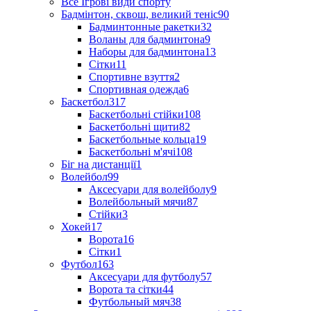
Все Ігрові види спорту
Бадмінтон, сквош, великий теніс
90
Бадминтонные ракетки
32
Воланы для бадминтона
9
Наборы для бадминтона
13
Сітки
11
Спортивне взуття
2
Спортивная одежда
6
Баскетбол
317
Баскетбольні стійки
108
Баскетбольні щити
82
Баскетбольные кольца
19
Баскетбольні м'ячі
108
Біг на дистанції
1
Волейбол
99
Аксесуари для волейболу
9
Волейбольный мячи
87
Стійки
3
Хокей
17
Ворота
16
Сітки
1
Футбол
163
Аксесуари для футболу
57
Ворота та сітки
44
Футбольный мяч
38