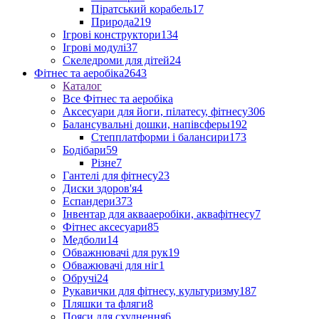
Піратський корабель
17
Природа
219
Ігрові конструктори
134
Ігрові модулі
37
Скеледроми для дітей
24
Фітнес та аеробіка
2643
Каталог
Все Фітнес та аеробіка
Аксесуари для йоги, пілатесу, фітнесу
306
Балансувальні дошки, напівсферы
192
Степплатформи і балансири
173
Бодібари
59
Різне
7
Гантелі для фітнесу
23
Диски здоров'я
4
Еспандери
373
Інвентар для аквааеробіки, аквафітнесу
7
Фітнес аксесуари
85
Медболи
14
Обважнювачі для рук
19
Обважювачі для ніг
1
Обручі
24
Рукавички для фітнесу, культуризму
187
Пляшки та фляги
8
Пояси для схуднення
6