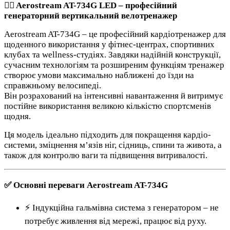
🚴‍♂️ Aerostream AT-734G LED – професійний
генераторний вертикальний велотренажер
Aerostream AT-734G – це професійний кардіотренажер для
щоденного використання у фітнес-центрах, спортивних
клубах та wellness-студіях. Завдяки надійній конструкції,
сучасним технологіям та розширеним функціям тренажер
створює умови максимально наближені до їзди на
справжньому велосипеді.
Він розрахований на інтенсивні навантаження й витримує
постійне використання великою кількістю спортсменів
щодня.
Ця модель ідеально підходить для покращення кардіо-
системи, зміцнення м’язів ніг, сідниць, спини та живота, а
також для контролю ваги та підвищення витривалості.
✅ Основні переваги Aerostream AT-734G
⚡ Індукційна гальмівна система з генератором – не
потребує живлення від мережі, працює від руху.