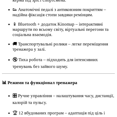
керма під зріст спортсмена.
👟 Анатомічні педалі з антиковзним покриттям –
надійна фіксація стопи завдяки ремінцям.
📱 Bluetooth + додаток Kinomap – інтерактивні
маршрути по всьому світу, віртуальні перегони та
соціальна взаємодія.
🚚 Транспортувальні ролики – легке переміщення
тренажера у залі.
🔇 Тиха робота – підходить для інтенсивних
тренувань без зайвого шуму.
📊 Режими та функціонал тренажера
🎛 Ручне управління – налаштування часу, дистанції,
калорій та пульсу.
🏆 12 вбудованих програм – адаптація під ціль і