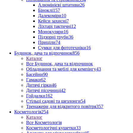
Алюмінієві штативи
26
Біноклі
157
Далекоміри
10
Кейси захисні
7
Ліхтарі тактичні
12
Монокуляри
16
Підзорні труби
36
Приціли
74
Сумки для фототехніки
16
Будинок, дача та відпочинок
856
Каталог
Все Будинок, дача та відпочинок
Обладнання та меблі для кемпінгу
43
Басейни
90
Гамаки
62
Дитячі гірки
46
Дитячі пісочниці
42
Гойдалки
162
Стільці садові та шезлонги
54
Тренажери для відкритого повітря
357
Косметологія
254
Каталог
Все Косметологія
Косметологічні кушетки
33