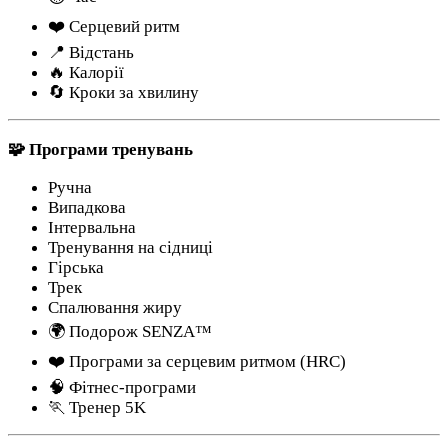
❤️ Серцевий ритм
📍 Відстань
🔥 Калорії
🔄 Кроки за хвилину
🧩 Програми тренувань
Ручна
Випадкова
Інтервальна
Тренування на сідниці
Гірська
Трек
Спалювання жиру
🌍 Подорож SENZA™
❤️ Програми за серцевим ритмом (HRC)
🧠 Фітнес-програми
🏃 Тренер 5K