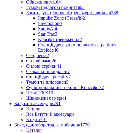
Обважнювачі
164
Гумові підлогові покриття
63
Багатофункціональні тренажери для залів
288
Impulse Zone (Crossfit)
2
Freemotion
0
SportsArt
0
Star Trac
3
Кросфіт тренажери
22
Станції для функціонального тренінгу
Explode
46
Сендбегі
22
Силові рами
26
Силові стрічки
41
Скакалки швидкісні
7
Станції для кросфіту
7
Тумби та пліобокси
5
Функціональний тренінг і Кроссфіт
37
Петлі TRX
10
Швидкісні бар'єри
4
Батути й аксесуари
791
Каталог
Все Батути й аксесуари
Батути
791
Бокс, єдиноборства, самоборона
1770
Каталог