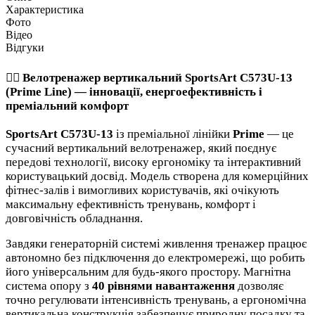
Характеристика
Фото
Відео
Відгуки
🚴‍♂️ Велотренажер вертикальний SportsArt C573U-13
(Prime Line) — інновації, енергоефективність і
преміальний комфорт
SportsArt C573U-13
із преміальної лінійки
Prime
— це
сучасний вертикальний велотренажер, який поєднує
передові технології, високу ергономіку та інтерактивний
користувацький досвід. Модель створена для комерційних
фітнес-залів і вимогливих користувачів, які очікують
максимальну ефективність тренувань, комфорт і
довговічність обладнання.
Завдяки генераторній системі живлення тренажер працює
автономно без підключення до електромережі, що робить
його універсальним для будь-якого простору. Магнітна
система опору з
40 рівнями навантаження
дозволяє
точно регулювати інтенсивність тренувань, а ергономічна
вертикальна конструкція забезпечує природну посадку та