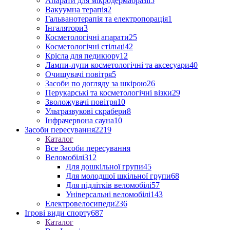
Апарати для мікродермабразії
5
Вакуумна терапія
2
Гальванотерапія та електропорація
1
Інгалятори
3
Косметологічні апарати
25
Косметологічні стільці
42
Крісла для педикюру
12
Лампи-лупи косметологічні та аксесуари
40
Очищувачі повітря
5
Засоби по догляду за шкірою
26
Перукарські та косметологічні візки
29
Зволожувачі повітря
10
Ультразвукові скрабери
8
Інфрачервона сауна
10
Засоби пересування
2219
Каталог
Все Засоби пересування
Веломобілі
312
Для дошкільної групи
45
Для молодшої шкільної групи
68
Для підлітків веломобілі
57
Універсальні веломобілі
143
Електровелосипеди
236
Ігрові види спорту
687
Каталог