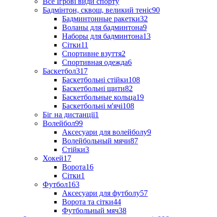
Все Ігрові види спорту
Бадмінтон, сквош, великий теніс
90
Бадминтонные ракетки
32
Воланы для бадминтона
9
Наборы для бадминтона
13
Сітки
11
Спортивне взуття
2
Спортивная одежда
6
Баскетбол
317
Баскетбольні стійки
108
Баскетбольні щити
82
Баскетбольные кольца
19
Баскетбольні м'ячі
108
Біг на дистанції
1
Волейбол
99
Аксесуари для волейболу
9
Волейбольный мячи
87
Стійки
3
Хокей
17
Ворота
16
Сітки
1
Футбол
163
Аксесуари для футболу
57
Ворота та сітки
44
Футбольный мяч
38