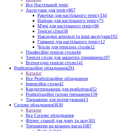
Все Настільний теніс
Аксесуари для тенісу
867
Ракетки для настільного тенісу
334
Набори для настільного тенісу
75
М'ячі для настільного тенісу
96
Тенісні сітки
58
Накладки аерозолі та інші аксесуари
192
Гармати для настільного тенісу
12
Чохли для тенісних столів
12
Професійні тенісні столи
44
Тенісні столи для закритих приміщень
197
Всепогодні тенісні столи
141
Реабілітаційне обладнання
291
Каталог
Все Реабілітаційне обладнання
Інверсійні столи
42
Кардіотренажери для реабілітації
52
Реабілітаційні силові тренажери
159
Тренажери для розтягування
13
Силове обладнання
3630
Каталог
Все Силове обладнання
Фітнес станції для дому та залу
301
Тренажери на вільних вагах
1087