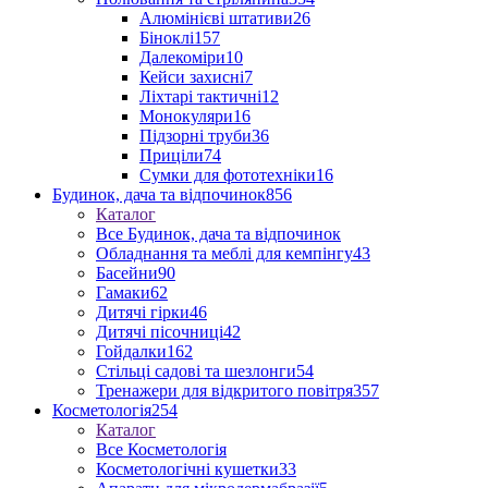
Алюмінієві штативи
26
Біноклі
157
Далекоміри
10
Кейси захисні
7
Ліхтарі тактичні
12
Монокуляри
16
Підзорні труби
36
Приціли
74
Сумки для фототехніки
16
Будинок, дача та відпочинок
856
Каталог
Все Будинок, дача та відпочинок
Обладнання та меблі для кемпінгу
43
Басейни
90
Гамаки
62
Дитячі гірки
46
Дитячі пісочниці
42
Гойдалки
162
Стільці садові та шезлонги
54
Тренажери для відкритого повітря
357
Косметологія
254
Каталог
Все Косметологія
Косметологічні кушетки
33