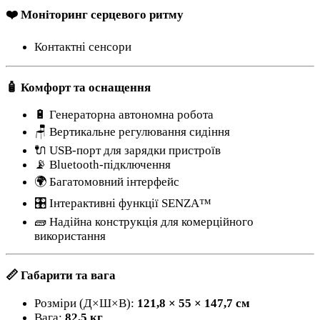
❤️ Моніторинг серцевого ритму
Контактні сенсори
🧴 Комфорт та оснащення
🔋 Генераторна автономна робота
🪑 Вертикальне регулювання сидіння
🔌 USB-порт для зарядки пристроїв
📡 Bluetooth-підключення
🌍 Багатомовний інтерфейс
🎛️ Інтерактивні функції SENZA™
🧱 Надійна конструкція для комерційного
використання
📏 Габарити та вага
Розміри (Д×Ш×В):
121,8 × 55 × 147,7 см
Вага:
82,5 кг