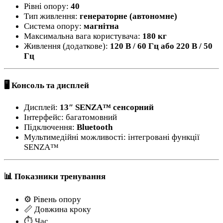
Рівні опору:
40
Тип живлення:
генераторне (автономне)
Система опору:
магнітна
Максимальна вага користувача:
180 кг
Живлення (додаткове):
120 В / 60 Гц або 220 В / 50
Гц
🖥️ Консоль та дисплей
Дисплей:
13″ SENZA™ сенсорний
Інтерфейс: багатомовний
Підключення:
Bluetooth
Мультимедійні можливості: інтегровані функції
SENZA™
📊 Показники тренування
⚙️ Рівень опору
📏 Довжина кроку
⏱️ Час