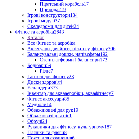
Піратський корабель
17
Природа
219
Ігрові конструктори
134
Ігрові модулі
37
Скеледроми для дітей
24
Фітнес та аеробіка
2643
Каталог
Все Фітнес та аеробіка
Аксесуари для йоги, пілатесу, фітнесу
306
Балансувальні дошки, напівсферы
192
Степплатформи і балансири
173
Бодібари
59
Різне
7
Гантелі для фітнесу
23
Диски здоров'я
4
Еспандери
373
Інвентар для аквааеробіки, аквафітнесу
7
Фітнес аксесуари
85
Медболи
14
Обважнювачі для рук
19
Обважювачі для ніг
1
Обручі
24
Рукавички для фітнесу, культуризму
187
Пляшки та фляги
8
Пояси для схуднення
6