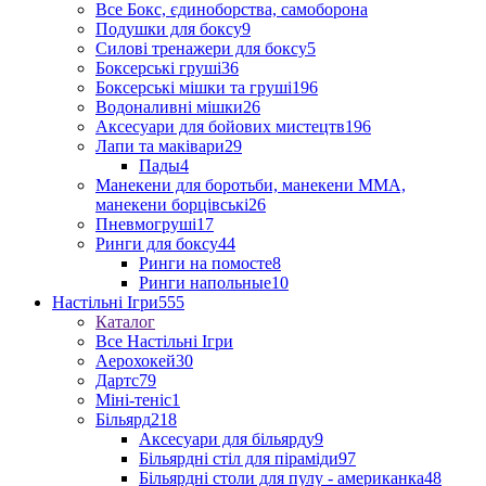
Все Бокс, єдиноборства, самоборона
Подушки для боксу
9
Силові тренажери для боксу
5
Боксерські груші
36
Боксерські мішки та груші
196
Водоналивні мішки
26
Аксесуари для бойових мистецтв
196
Лапи та маківари
29
Пады
4
Манекени для боротьби, манекени ММА,
манекени борцівські
26
Пневмогруші
17
Ринги для боксу
44
Ринги на помосте
8
Ринги напольные
10
Настільні Ігри
555
Каталог
Все Настільні Ігри
Аерохокей
30
Дартс
79
Міні-теніс
1
Більярд
218
Аксесуари для більярду
9
Більярдні стіл для піраміди
97
Більярдні столи для пулу - американка
48