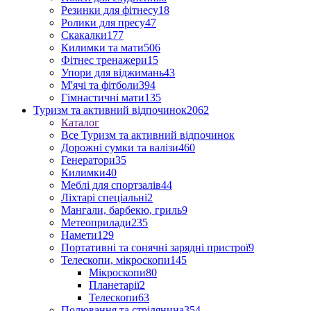
Резинки для фітнесу
18
Ролики для пресу
47
Скакалки
177
Килимки та мати
506
Фітнес тренажери
15
Упори для віджимань
43
М'ячі та фітболи
394
Гімнастичні мати
135
Туризм та активний відпочинок
2062
Каталог
Все Туризм та активний відпочинок
Дорожні сумки та валізи
460
Генератори
35
Килимки
40
Меблі для спортзалів
44
Ліхтарі спеціальні
2
Мангали, барбекю, гриль
9
Метеоприлади
235
Намети
129
Портативні та сонячні зарядні пристрої
9
Телескопи, мікроскопи
145
Мікроскопи
80
Планетарії
2
Телескопи
63
Полювання та стрілянина
354