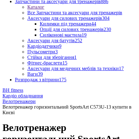
Запчастини та аксесуари для тренажерів
886
Каталог
Все Запчастини та аксесуари для тренажерів
Аксесуари для силових тренажерів
304
Килимки під тренажери
44
Опції для силових тренажерів
230
Силіконові мастила
19
Аксесуари для батутів
252
Кардіодатчики
9
Пульсометри
3
Стійки для зберігання
1
Фітнес-браслети
15
Аксесуари для медичних меблів та техніки
17
Ваги
39
Розпродаж з вітрини
175
BH fitness
Кардіо обладнання
Велотренажери
Велотренажер горизонтальний SportsArt C573U-13 купити в
Києві
Велотренажер