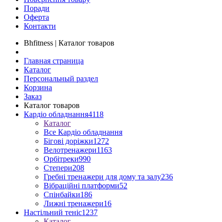
Поради
Оферта
Контакти
Bhfitness | Каталог товаров
Главная страница
Каталог
Персональный раздел
Корзина
Заказ
Каталог товаров
Кардіо обладнання
4118
Каталог
Все Кардіо обладнання
Бігові доріжки
1272
Велотренажери
1163
Орбітреки
990
Степери
208
Гребні тренажери для дому та залу
236
Вібраційні платформи
52
Спінбайки
186
Лижні тренажери
16
Настільний теніс
1237
Каталог