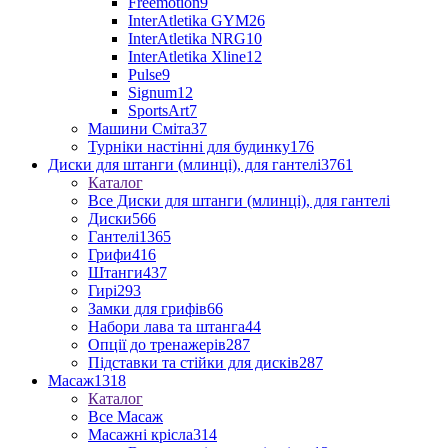
Freemotion
9
InterAtletika GYM
26
InterAtletika NRG
10
InterAtletika Xline
12
Pulse
9
Signum
12
SportsArt
7
Машини Сміта
37
Турніки настінні для будинку
176
Диски для штанги (млинці), для гантелі
3761
Каталог
Все Диски для штанги (млинці), для гантелі
Диски
566
Гантелі
1365
Грифи
416
Штанги
437
Гирі
293
Замки для грифів
66
Набори лава та штанга
44
Опції до тренажерів
287
Підставки та стійки для дисків
287
Масаж
1318
Каталог
Все Масаж
Масажні крісла
314