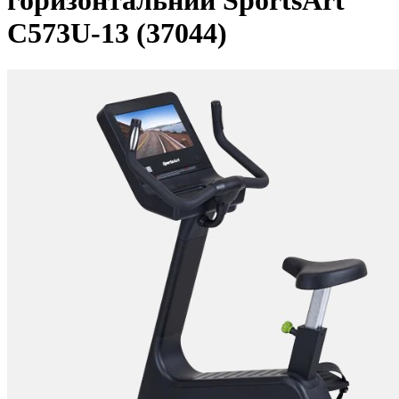
горизонтальний SportsArt
C573U-13 (37044)