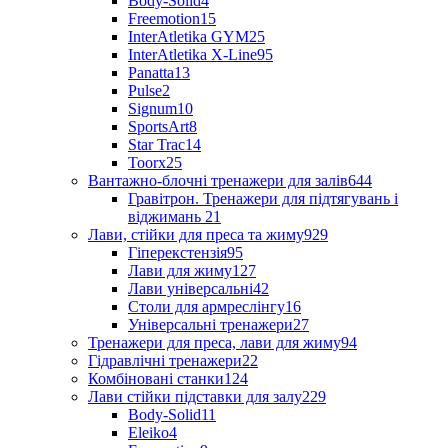
Body-Solid
4
Freemotion
15
InterAtletika GYM
25
InterAtletika X-Line
95
Panatta
13
Pulse
2
Signum
10
SportsArt
8
Star Trac
14
Toorx
25
Вантажно-блочні тренажери для залів
644
Гравітрон. Тренажери для підтягувань і
віджимань
21
Лави, стійки для преса та жиму
929
Гіперекстензія
95
Лави для жиму
127
Лави універсальні
42
Столи для армреслінгу
16
Універсальні тренажери
27
Тренажери для преса, лави для жиму
94
Гідравлічні тренажери
22
Комбіновані станки
124
Лави стійки підставки для залу
229
Body-Solid
11
Eleiko
4