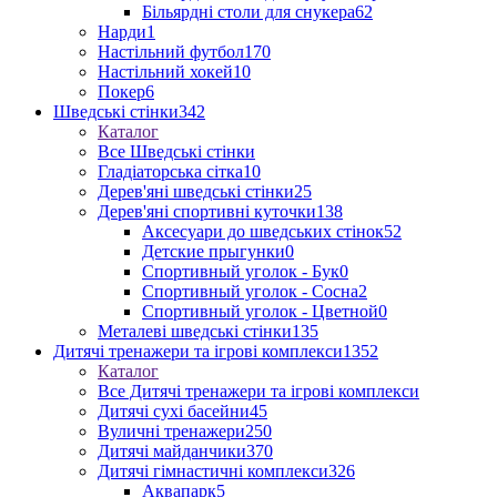
Більярдні столи для снукера
62
Нарди
1
Настільний футбол
170
Настільний хокей
10
Покер
6
Шведські стінки
342
Каталог
Все Шведські стінки
Гладіаторська сітка
10
Дерев'яні шведські стінки
25
Дерев'яні спортивні куточки
138
Аксесуари до шведських стінок
52
Детские прыгунки
0
Спортивный уголок - Бук
0
Спортивный уголок - Сосна
2
Спортивный уголок - Цветной
0
Металеві шведські стінки
135
Дитячі тренажери та ігрові комплекси
1352
Каталог
Все Дитячі тренажери та ігрові комплекси
Дитячі сухі басейни
45
Вуличні тренажери
250
Дитячі майданчики
370
Дитячі гімнастичні комплекси
326
Аквапарк
5