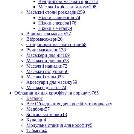
Вендингові масажні крісла
13
Масажні крісла для дому
298
Масажні столи розкладні
259
Ніжки з алюмінію
74
Ніжки з дерева
176
Ніжки з металу
9
Валики для масажу
77
Вібромасажери
26
Стаціонарні масажні столи
68
Ручні масажери
138
Масажери для ніг
109
Масажери для шиї
23
Масажні накидки
72
Масажні подушки
56
Масажні стільці
23
Аксесуари для масажу
59
Масажер для тіла
74
Обладнання для кросфіту та воркауту
765
Каталог
Все Обладнання для кросфіту та воркауту
Медболи
57
Болгарські мішки
13
Кувалди
4
Модульна станція для кросфіту
5
Таймери
4