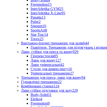
Body-Solid
4
Freemotion
15
InterAtletika GYM
25
InterAtletika X-Line
95
Panatta
13
Pulse
2
Signum
10
SportsArt
8
Star Trac
14
Toorx
25
Вантажно-блочні тренажери для залів
644
Гравітрон. Тренажери для підтягувань і відж
Лави, стійки для преса та жиму
929
Гіперекстензія
95
Лави для жиму
127
Лави універсальні
42
Столи для армреслінгу
16
Універсальні тренажери
27
Тренажери для преса, лави для жиму
94
Гідравлічні тренажери
22
Комбіновані станки
124
Лави стійки підставки для залу
229
Body-Solid
11
Eleiko
4
Freemotion
9