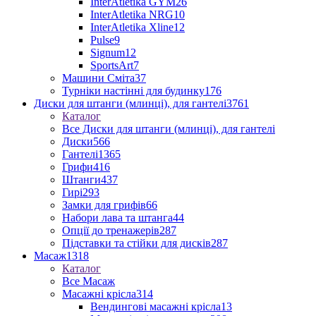
InterAtletika GYM
26
InterAtletika NRG
10
InterAtletika Xline
12
Pulse
9
Signum
12
SportsArt
7
Машини Сміта
37
Турніки настінні для будинку
176
Диски для штанги (млинці), для гантелі
3761
Каталог
Все Диски для штанги (млинці), для гантелі
Диски
566
Гантелі
1365
Грифи
416
Штанги
437
Гирі
293
Замки для грифів
66
Набори лава та штанга
44
Опції до тренажерів
287
Підставки та стійки для дисків
287
Масаж
1318
Каталог
Все Масаж
Масажні крісла
314
Вендингові масажні крісла
13