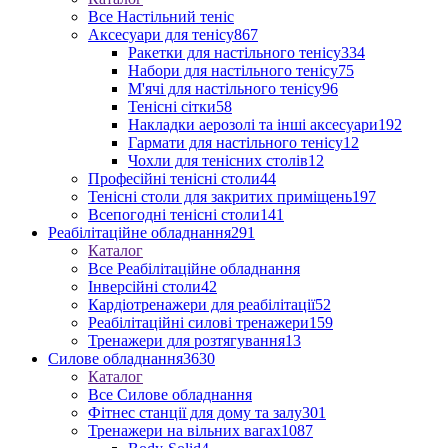
Все Настільний теніс
Аксесуари для тенісу
867
Ракетки для настільного тенісу
334
Набори для настільного тенісу
75
М'ячі для настільного тенісу
96
Тенісні сітки
58
Накладки аерозолі та інші аксесуари
192
Гармати для настільного тенісу
12
Чохли для тенісних столів
12
Професійні тенісні столи
44
Тенісні столи для закритих приміщень
197
Всепогодні тенісні столи
141
Реабілітаційне обладнання
291
Каталог
Все Реабілітаційне обладнання
Інверсійні столи
42
Кардіотренажери для реабілітації
52
Реабілітаційні силові тренажери
159
Тренажери для розтягування
13
Силове обладнання
3630
Каталог
Все Силове обладнання
Фітнес станції для дому та залу
301
Тренажери на вільних вагах
1087