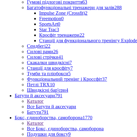
Гумові підлогові покриття
63
Багатофункціональні тренажери для залів
288
Impulse Zone (Crossfit)
2
Freemotion
0
SportsArt
0
Star Trac
3
Кросфіт тренажери
22
Станції для функціонального тренінгу Explod
Сендбегі
22
Силові рами
26
Силові стрічки
41
Скакалки швидкісні
7
Станції для кросфіту
7
Тумби та пліобокси
5
Функціональний тренінг і Кроссфіт
37
Петлі TRX
10
Швидкісні бар'єри
4
Батути й аксесуари
791
Каталог
Все Батути й аксесуари
Батути
791
Бокс, єдиноборства, самоборона
1770
Каталог
Все Бокс, єдиноборства, самоборона
Подушки для боксу
9