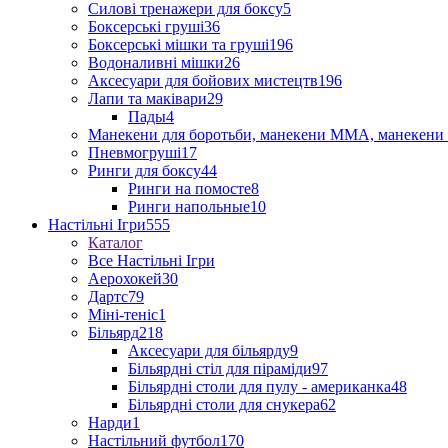
Силові тренажери для боксу
5
Боксерські груші
36
Боксерські мішки та груші
196
Водоналивні мішки
26
Аксесуари для бойових мистецтв
196
Лапи та маківари
29
Пады
4
Манекени для боротьби, манекени ММА, манекени 
Пневмогруші
17
Ринги для боксу
44
Ринги на помосте
8
Ринги напольные
10
Настільні Ігри
555
Каталог
Все Настільні Ігри
Аерохокей
30
Дартс
79
Міні-теніс
1
Більярд
218
Аксесуари для більярду
9
Більярдні стіл для піраміди
97
Більярдні столи для пулу - американка
48
Більярдні столи для снукера
62
Нарди
1
Настільний футбол
170