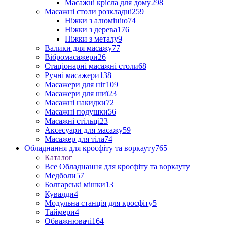
Масажні крісла для дому
298
Масажні столи розкладні
259
Ніжки з алюмінію
74
Ніжки з дерева
176
Ніжки з металу
9
Валики для масажу
77
Вібромасажери
26
Стаціонарні масажні столи
68
Ручні масажери
138
Масажери для ніг
109
Масажери для шиї
23
Масажні накидки
72
Масажні подушки
56
Масажні стільці
23
Аксесуари для масажу
59
Масажер для тіла
74
Обладнання для кросфіту та воркауту
765
Каталог
Все Обладнання для кросфіту та воркауту
Медболи
57
Болгарські мішки
13
Кувалди
4
Модульна станція для кросфіту
5
Таймери
4
Обважнювачі
164