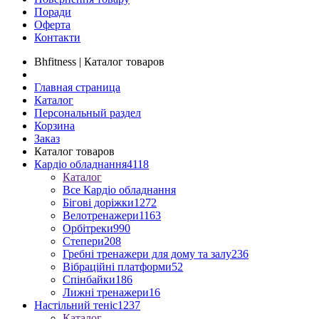
Поради
Оферта
Контакти
Bhfitness | Каталог товаров
Главная страница
Каталог
Персональный раздел
Корзина
Заказ
Каталог товаров
Кардіо обладнання
4118
Каталог
Все Кардіо обладнання
Бігові доріжки
1272
Велотренажери
1163
Орбітреки
990
Степери
208
Гребні тренажери для дому та залу
236
Вібраційні платформи
52
Спінбайки
186
Лижні тренажери
16
Настільний теніс
1237
Каталог