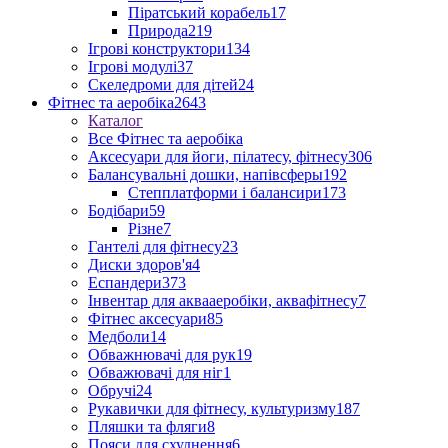
Піратський корабель
17
Природа
219
Ігрові конструктори
134
Ігрові модулі
37
Скеледроми для дітей
24
Фітнес та аеробіка
2643
Каталог
Все Фітнес та аеробіка
Аксесуари для йоги, пілатесу, фітнесу
306
Балансувальні дошки, напівсферы
192
Степплатформи і балансири
173
Бодібари
59
Різне
7
Гантелі для фітнесу
23
Диски здоров'я
4
Еспандери
373
Інвентар для аквааеробіки, аквафітнесу
7
Фітнес аксесуари
85
Медболи
14
Обважнювачі для рук
19
Обважювачі для ніг
1
Обручі
24
Рукавички для фітнесу, культуризму
187
Пляшки та фляги
8
Пояси для схуднення
6