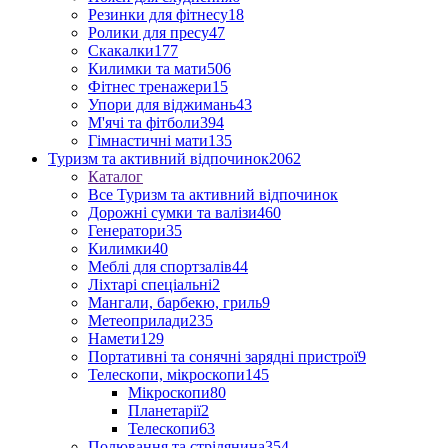
Резинки для фітнесу
18
Ролики для пресу
47
Скакалки
177
Килимки та мати
506
Фітнес тренажери
15
Упори для віджимань
43
М'ячі та фітболи
394
Гімнастичні мати
135
Туризм та активний відпочинок
2062
Каталог
Все Туризм та активний відпочинок
Дорожні сумки та валізи
460
Генератори
35
Килимки
40
Меблі для спортзалів
44
Ліхтарі спеціальні
2
Мангали, барбекю, гриль
9
Метеоприлади
235
Намети
129
Портативні та сонячні зарядні пристрої
9
Телескопи, мікроскопи
145
Мікроскопи
80
Планетарії
2
Телескопи
63
Полювання та стрілянина
354