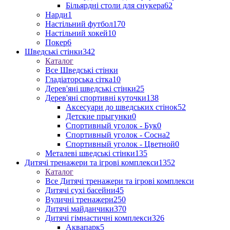
Більярдні столи для снукера
62
Нарди
1
Настільний футбол
170
Настільний хокей
10
Покер
6
Шведські стінки
342
Каталог
Все Шведські стінки
Гладіаторська сітка
10
Дерев'яні шведські стінки
25
Дерев'яні спортивні куточки
138
Аксесуари до шведських стінок
52
Детские прыгунки
0
Спортивный уголок - Бук
0
Спортивный уголок - Сосна
2
Спортивный уголок - Цветной
0
Металеві шведські стінки
135
Дитячі тренажери та ігрові комплекси
1352
Каталог
Все Дитячі тренажери та ігрові комплекси
Дитячі сухі басейни
45
Вуличні тренажери
250
Дитячі майданчики
370
Дитячі гімнастичні комплекси
326
Аквапарк
5