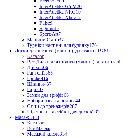
Freemotion
9
InterAtletika GYM
26
InterAtletika NRG
10
InterAtletika Xline
12
Pulse
9
Signum
12
SportsArt
7
Машини Сміта
37
Турніки настінні для будинку
176
Диски для штанги (млинці), для гантелі
3761
Каталог
Все Диски для штанги (млинці), для гантелі
Диски
566
Гантелі
1365
Грифи
416
Штанги
437
Гирі
293
Замки для грифів
66
Набори лава та штанга
44
Опції до тренажерів
287
Підставки та стійки для дисків
287
Масаж
1318
Каталог
Все Масаж
Масажні крісла
314