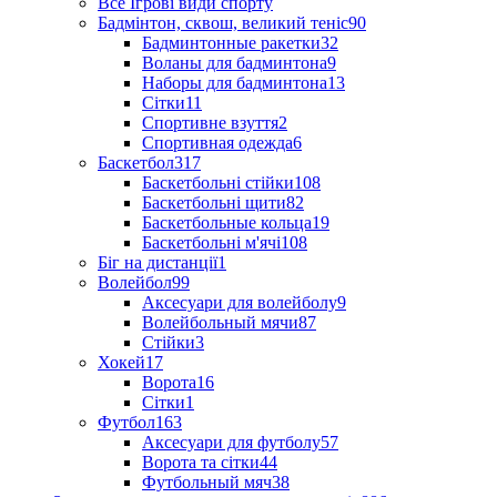
Все Ігрові види спорту
Бадмінтон, сквош, великий теніс
90
Бадминтонные ракетки
32
Воланы для бадминтона
9
Наборы для бадминтона
13
Сітки
11
Спортивне взуття
2
Спортивная одежда
6
Баскетбол
317
Баскетбольні стійки
108
Баскетбольні щити
82
Баскетбольные кольца
19
Баскетбольні м'ячі
108
Біг на дистанції
1
Волейбол
99
Аксесуари для волейболу
9
Волейбольный мячи
87
Стійки
3
Хокей
17
Ворота
16
Сітки
1
Футбол
163
Аксесуари для футболу
57
Ворота та сітки
44
Футбольный мяч
38