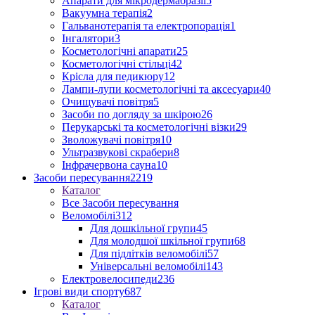
Апарати для мікродермабразії
5
Вакуумна терапія
2
Гальванотерапія та електропорація
1
Інгалятори
3
Косметологічні апарати
25
Косметологічні стільці
42
Крісла для педикюру
12
Лампи-лупи косметологічні та аксесуари
40
Очищувачі повітря
5
Засоби по догляду за шкірою
26
Перукарські та косметологічні візки
29
Зволожувачі повітря
10
Ультразвукові скрабери
8
Інфрачервона сауна
10
Засоби пересування
2219
Каталог
Все Засоби пересування
Веломобілі
312
Для дошкільної групи
45
Для молодшої шкільної групи
68
Для підлітків веломобілі
57
Універсальні веломобілі
143
Електровелосипеди
236
Ігрові види спорту
687
Каталог