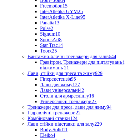
Body-Solid
4
Freemotion
15
InterAtletika GYM
25
InterAtletika X-Line
95
Panatta
13
Pulse
2
Signum
10
SportsArt
8
Star Trac
14
Toorx
25
Вантажно-блочні тренажери для залів
644
Гравітрон. Тренажери для підтягувань і
віджимань
21
Лави, стійки для преса та жиму
929
Гіперекстензія
95
Лави для жиму
127
Лави універсальні
42
Столи для армреслінгу
16
Універсальні тренажери
27
Тренажери для преса, лави для жиму
94
Гідравлічні тренажери
22
Комбіновані станки
124
Лави стійки підставки для залу
229
Body-Solid
11
Eleiko
4