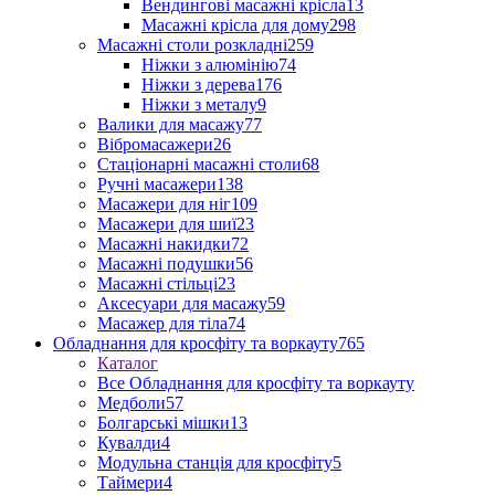
Вендингові масажні крісла
13
Масажні крісла для дому
298
Масажні столи розкладні
259
Ніжки з алюмінію
74
Ніжки з дерева
176
Ніжки з металу
9
Валики для масажу
77
Вібромасажери
26
Стаціонарні масажні столи
68
Ручні масажери
138
Масажери для ніг
109
Масажери для шиї
23
Масажні накидки
72
Масажні подушки
56
Масажні стільці
23
Аксесуари для масажу
59
Масажер для тіла
74
Обладнання для кросфіту та воркауту
765
Каталог
Все Обладнання для кросфіту та воркауту
Медболи
57
Болгарські мішки
13
Кувалди
4
Модульна станція для кросфіту
5
Таймери
4