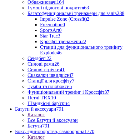
Обважнювачі
164
Гумові підлогові покриття
63
Багатофункціональні тренажери для залів
288
Impulse Zone (Crossfit)
2
Freemotion
0
SportsArt
0
Star Trac
3
Кросфіт тренажери
22
Станції для функціонального тренінгу
Explode
46
Сендбегі
22
Силові рами
26
Силові стрічки
41
Скакалки швидкісні
7
Станції для кросфіту
7
Тумби та пліобокси
5
Функціональний тренінг і Кроссфіт
37
Петлі TRX
10
Швидкісні бар'єри
4
Батути й аксесуари
791
Каталог
Все Батути й аксесуари
Батути
791
Бокс, єдиноборства, самоборона
1770
Каталог