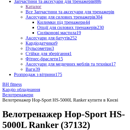
Запчастини та аксесуари для тренажерів
886
Каталог
Все Запчастини та аксесуари для тренажерів
Аксесуари для силових тренажерів
304
Килимки під тренажери
44
Опції для силових тренажерів
230
Силіконові мастила
19
Аксесуари для батутів
252
Кардіодатчики
9
Пульсометри
3
Стійки для зберігання
1
Фітнес-браслети
15
Аксесуари для медичних меблів та техніки
17
Ваги
39
Розпродаж з вітрини
175
BH fitness
Кардіо обладнання
Велотренажери
Велотренажер Hop-Sport HS-5000L Ranker купити в Києві
Велотренажер Hop-Sport HS-
5000L Ranker (37132)