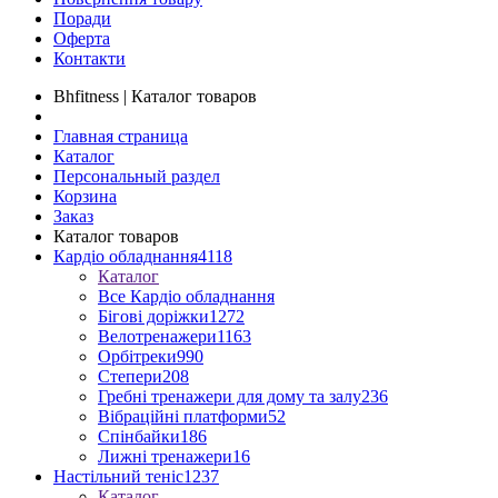
Поради
Оферта
Контакти
Bhfitness | Каталог товаров
Главная страница
Каталог
Персональный раздел
Корзина
Заказ
Каталог товаров
Кардіо обладнання
4118
Каталог
Все Кардіо обладнання
Бігові доріжки
1272
Велотренажери
1163
Орбітреки
990
Степери
208
Гребні тренажери для дому та залу
236
Вібраційні платформи
52
Спінбайки
186
Лижні тренажери
16
Настільний теніс
1237
Каталог