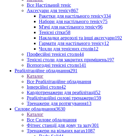
Все Настільний теніс
Аксесуари для тенісу
867
Ракетки для настільного тенісу
334
Набори для настільного тенісу
75
М'ячі для настільного тенісу
96
Тенісні сітки
58
Накладки аерозолі та інші аксесуари
192
Гармати для настільного тенісу
12
Чохли для тенісних столів
12
Професійні тенісні столи
44
Тенісні столи для закритих приміщень
197
Всепогодні тенісні столи
141
Реабілітаційне обладнання
291
Каталог
Все Реабілітаційне обладнання
Інверсійні столи
42
Кардіотренажери для реабілітації
52
Реабілітаційні силові тренажери
159
Тренажери для розтягування
13
Силове обладнання
3630
Каталог
Все Силове обладнання
Фітнес станції для дому та залу
301
Тренажери на вільних вагах
1087