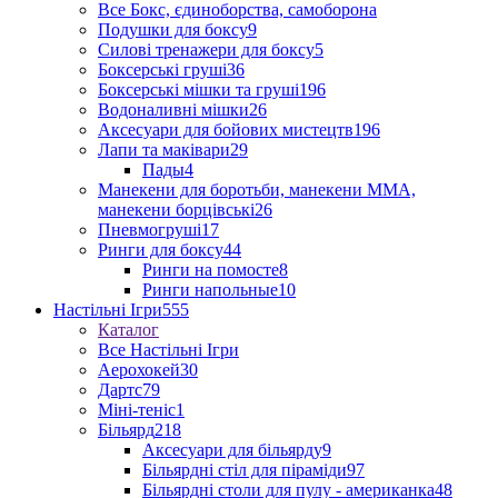
Все Бокс, єдиноборства, самоборона
Подушки для боксу
9
Силові тренажери для боксу
5
Боксерські груші
36
Боксерські мішки та груші
196
Водоналивні мішки
26
Аксесуари для бойових мистецтв
196
Лапи та маківари
29
Пады
4
Манекени для боротьби, манекени ММА,
манекени борцівські
26
Пневмогруші
17
Ринги для боксу
44
Ринги на помосте
8
Ринги напольные
10
Настільні Ігри
555
Каталог
Все Настільні Ігри
Аерохокей
30
Дартс
79
Міні-теніс
1
Більярд
218
Аксесуари для більярду
9
Більярдні стіл для піраміди
97
Більярдні столи для пулу - американка
48