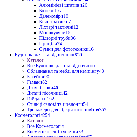
Алюмінієві штативи
26
Біноклі
157
Далекоміри
10
Кейси захисні
7
Ліхтарі тактичні
12
Монокуляри
16
Підзорні труби
36
Приціли
74
Сумки для фототехніки
16
Будинок, дача та відпочинок
856
Каталог
Все Будинок, дача та відпочинок
Обладнання та меблі для кемпінгу
43
Басейни
90
Гамаки
62
Дитячі гірки
46
Дитячі пісочниці
42
Гойдалки
162
Стільці садові та шезлонги
54
Тренажери для відкритого повітря
357
Косметологія
254
Каталог
Все Косметологія
Косметологічні кушетки
33