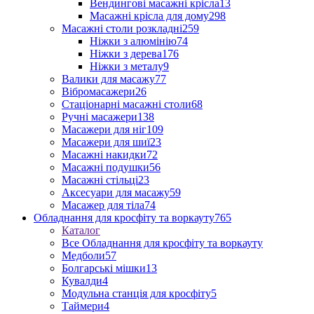
Вендингові масажні крісла
13
Масажні крісла для дому
298
Масажні столи розкладні
259
Ніжки з алюмінію
74
Ніжки з дерева
176
Ніжки з металу
9
Валики для масажу
77
Вібромасажери
26
Стаціонарні масажні столи
68
Ручні масажери
138
Масажери для ніг
109
Масажери для шиї
23
Масажні накидки
72
Масажні подушки
56
Масажні стільці
23
Аксесуари для масажу
59
Масажер для тіла
74
Обладнання для кросфіту та воркауту
765
Каталог
Все Обладнання для кросфіту та воркауту
Медболи
57
Болгарські мішки
13
Кувалди
4
Модульна станція для кросфіту
5
Таймери
4