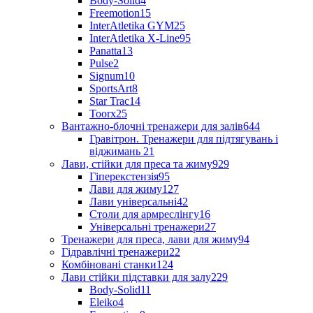
Body-Solid
4
Freemotion
15
InterAtletika GYM
25
InterAtletika X-Line
95
Panatta
13
Pulse
2
Signum
10
SportsArt
8
Star Trac
14
Toorx
25
Вантажно-блочні тренажери для залів
644
Гравітрон. Тренажери для підтягувань і
віджимань
21
Лави, стійки для преса та жиму
929
Гіперекстензія
95
Лави для жиму
127
Лави універсальні
42
Столи для армреслінгу
16
Універсальні тренажери
27
Тренажери для преса, лави для жиму
94
Гідравлічні тренажери
22
Комбіновані станки
124
Лави стійки підставки для залу
229
Body-Solid
11
Eleiko
4