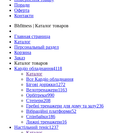
Поради
Оферта
Контакти
Bhfitness | Каталог товаров
Главная страница
Каталог
Персональный раздел
Корзина
Заказ
Каталог товаров
Кардіо обладнання
4118
Каталог
Все Кардіо обладнання
Бігові доріжки
1272
Велотренажери
1163
Орбітреки
990
Степери
208
Гребні тренажери для дому та залу
236
Вібраційні платформи
52
Спінбайки
186
Лижні тренажери
16
Настільний теніс
1237
Каталог