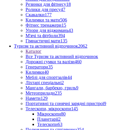
Резинки для фітнесу
18
Ролики для пресу
47
Скакалки
177
Килимки та мати
506
Фітнес тренажери
15
Упори для віджимань
43
М'ячі та фітболи
394
Гімнастичні мати
135
Туризм та активний відпочинок
2062
Каталог
Все Туризм та активний відпочинок
Дорожні сумки та валізи
460
Генератори
35
Килимки
40
Меблі для спортзалів
44
Ліхтарі спеціальні
2
Мангали, барбекю, гриль
9
Метеоприлади
235
Намети
129
Портативні та сонячні зарядні пристрої
9
Телескопи, мікроскопи
145
Мікроскопи
80
Планетарії
2
Телескопи
63
Полювання та стрілянина
354