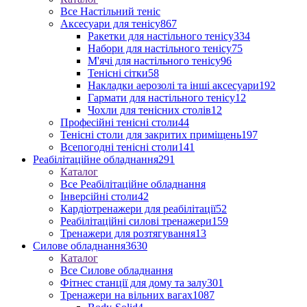
Все Настільний теніс
Аксесуари для тенісу
867
Ракетки для настільного тенісу
334
Набори для настільного тенісу
75
М'ячі для настільного тенісу
96
Тенісні сітки
58
Накладки аерозолі та інші аксесуари
192
Гармати для настільного тенісу
12
Чохли для тенісних столів
12
Професійні тенісні столи
44
Тенісні столи для закритих приміщень
197
Всепогодні тенісні столи
141
Реабілітаційне обладнання
291
Каталог
Все Реабілітаційне обладнання
Інверсійні столи
42
Кардіотренажери для реабілітації
52
Реабілітаційні силові тренажери
159
Тренажери для розтягування
13
Силове обладнання
3630
Каталог
Все Силове обладнання
Фітнес станції для дому та залу
301
Тренажери на вільних вагах
1087