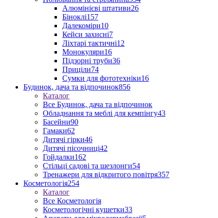
Алюмінієві штативи
26
Біноклі
157
Далекоміри
10
Кейси захисні
7
Ліхтарі тактичні
12
Монокуляри
16
Підзорні труби
36
Приціли
74
Сумки для фототехніки
16
Будинок, дача та відпочинок
856
Каталог
Все Будинок, дача та відпочинок
Обладнання та меблі для кемпінгу
43
Басейни
90
Гамаки
62
Дитячі гірки
46
Дитячі пісочниці
42
Гойдалки
162
Стільці садові та шезлонги
54
Тренажери для відкритого повітря
357
Косметологія
254
Каталог
Все Косметологія
Косметологічні кушетки
33