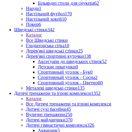
Більярдні столи для снукера
62
Нарди
1
Настільний футбол
170
Настільний хокей
10
Покер
6
Шведські стінки
342
Каталог
Все Шведські стінки
Гладіаторська сітка
10
Дерев'яні шведські стінки
25
Дерев'яні спортивні куточки
138
Аксесуари до шведських стінок
52
Детские прыгунки
0
Спортивный уголок - Бук
0
Спортивный уголок - Сосна
2
Спортивный уголок - Цветной
0
Металеві шведські стінки
135
Дитячі тренажери та ігрові комплекси
1352
Каталог
Все Дитячі тренажери та ігрові комплекси
Дитячі сухі басейни
45
Вуличні тренажери
250
Дитячі майданчики
370
Дитячі гімнастичні комплекси
326
Аквапарк
5