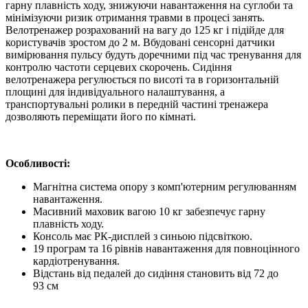
гарну плавність ходу, знижуючи навантаження на суглоби та
мінімізуючи ризик отримання травми в процесі занять.
Велотренажер розрахований на вагу до 125 кг і підійде для
користувачів зростом до 2 м. Вбудовані сенсорні датчики
вимірювання пульсу будуть доречними під час тренування для
контролю частоти серцевих скорочень. Сидіння
велотренажера регулюється по висоті та в горизонтальній
площині для індивідуального налаштування, а
транспортувальні ролики в передній частині тренажера
дозволяють переміщати його по кімнаті.
Особливості:
Магнітна система опору з комп'ютерним регулюванням
навантаження.
Масивний маховик вагою 10 кг забезпечує гарну
плавність ходу.
Консоль має РК-дисплей з синьою підсвіткою.
19 програм та 16 рівнів навантаження для повноцінного
кардіотренування.
Відстань від педалей до сидіння становить від 72 до
93 см