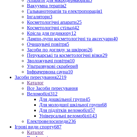
Апарати для мікродермабразії
5
Вакуумна терапія
2
Гальванотерапія та електропорація
1
Інгалятори
3
Косметологічні апарати
25
Косметологічні стільці
42
Крісла для педикюру
12
Лампи-лупи косметологічні та аксесуари
40
Очищувачі повітря
5
Засоби по догляду за шкірою
26
Перукарські та косметологічні візки
29
Зволожувачі повітря
10
Ультразвукові скрабери
8
Інфрачервона сауна
10
Засоби пересування
2219
Каталог
Все Засоби пересування
Веломобілі
312
Для дошкільної групи
45
Для молодшої шкільної групи
68
Для підлітків веломобілі
57
Універсальні веломобілі
143
Електровелосипеди
236
Ігрові види спорту
687
Каталог