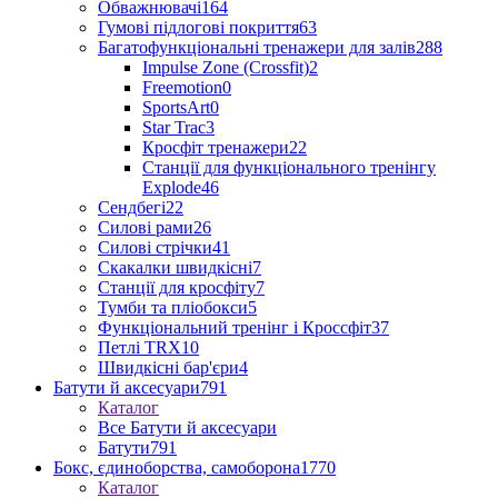
Обважнювачі
164
Гумові підлогові покриття
63
Багатофункціональні тренажери для залів
288
Impulse Zone (Crossfit)
2
Freemotion
0
SportsArt
0
Star Trac
3
Кросфіт тренажери
22
Станції для функціонального тренінгу
Explode
46
Сендбегі
22
Силові рами
26
Силові стрічки
41
Скакалки швидкісні
7
Станції для кросфіту
7
Тумби та пліобокси
5
Функціональний тренінг і Кроссфіт
37
Петлі TRX
10
Швидкісні бар'єри
4
Батути й аксесуари
791
Каталог
Все Батути й аксесуари
Батути
791
Бокс, єдиноборства, самоборона
1770
Каталог