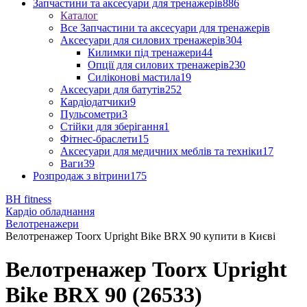
Запчастини та аксесуари для тренажерів
886
Каталог
Все Запчастини та аксесуари для тренажерів
Аксесуари для силових тренажерів
304
Килимки під тренажери
44
Опції для силових тренажерів
230
Силіконові мастила
19
Аксесуари для батутів
252
Кардіодатчики
9
Пульсометри
3
Стійки для зберігання
1
Фітнес-браслети
15
Аксесуари для медичних меблів та техніки
17
Ваги
39
Розпродаж з вітрини
175
BH fitness
Кардіо обладнання
Велотренажери
Велотренажер Toorx Upright Bike BRX 90 купити в Києві
Велотренажер Toorx Upright
Bike BRX 90 (26533)