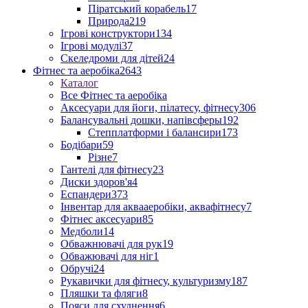
Піратський корабель
17
Природа
219
Ігрові конструктори
134
Ігрові модулі
37
Скеледроми для дітей
24
Фітнес та аеробіка
2643
Каталог
Все Фітнес та аеробіка
Аксесуари для йоги, пілатесу, фітнесу
306
Балансувальні дошки, напівсферы
192
Степплатформи і балансири
173
Бодібари
59
Різне
7
Гантелі для фітнесу
23
Диски здоров'я
4
Еспандери
373
Інвентар для аквааеробіки, аквафітнесу
7
Фітнес аксесуари
85
Медболи
14
Обважнювачі для рук
19
Обважювачі для ніг
1
Обручі
24
Рукавички для фітнесу, культуризму
187
Пляшки та фляги
8
Пояси для схуднення
6