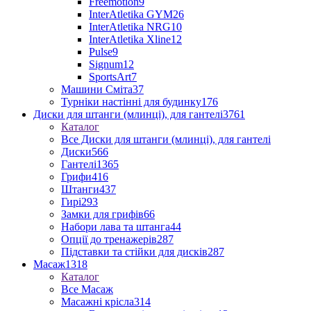
Freemotion
9
InterAtletika GYM
26
InterAtletika NRG
10
InterAtletika Xline
12
Pulse
9
Signum
12
SportsArt
7
Машини Сміта
37
Турніки настінні для будинку
176
Диски для штанги (млинці), для гантелі
3761
Каталог
Все Диски для штанги (млинці), для гантелі
Диски
566
Гантелі
1365
Грифи
416
Штанги
437
Гирі
293
Замки для грифів
66
Набори лава та штанга
44
Опції до тренажерів
287
Підставки та стійки для дисків
287
Масаж
1318
Каталог
Все Масаж
Масажні крісла
314