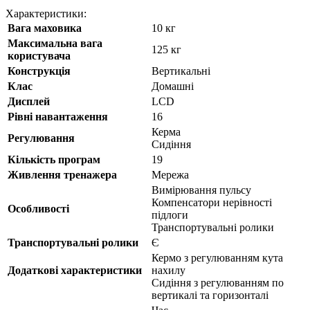
Характеристики:
Вага маховика
10 кг
Максимальна вага
125 кг
користувача
Конструкція
Вертикальні
Клас
Домашні
Дисплей
LCD
Рівні навантаження
16
Керма
Регулювання
Сидіння
Кількість програм
19
Живлення тренажера
Мережа
Вимірювання пульсу
Компенсатори нерівності
Особливості
підлоги
Транспортувальні ролики
Транспортувальні ролики
Є
Кермо з регулюванням кута
Додаткові характеристики
нахилу
Сидіння з регулюванням по
вертикалі та горизонталі