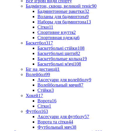
Все Ігрові види спорту
Бадмінтон, сквош, великий теніс
90
Бадминтонные ракетки
32
Воланы для бадминтона
9
Наборы для бадминтона
13
Сітки
11
Спортивне взуття
2
Спортивная одежда
6
Баскетбол
317
Баскетбольні стійки
108
Баскетбольні щити
82
Баскетбольные кольца
19
Баскетбольні м'ячі
108
Біг на дистанції
1
Волейбол
99
Аксесуари для волейболу
9
Волейбольный мячи
87
Стійки
3
Хокей
17
Ворота
16
Сітки
1
Футбол
163
Аксесуари для футболу
57
Ворота та сітки
44
Футбольный мяч
38