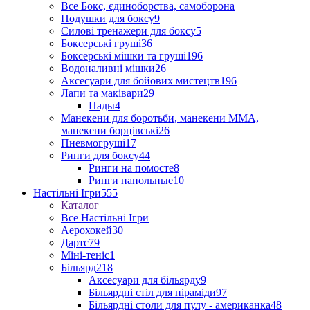
Все Бокс, єдиноборства, самоборона
Подушки для боксу
9
Силові тренажери для боксу
5
Боксерські груші
36
Боксерські мішки та груші
196
Водоналивні мішки
26
Аксесуари для бойових мистецтв
196
Лапи та маківари
29
Пады
4
Манекени для боротьби, манекени ММА,
манекени борцівські
26
Пневмогруші
17
Ринги для боксу
44
Ринги на помосте
8
Ринги напольные
10
Настільні Ігри
555
Каталог
Все Настільні Ігри
Аерохокей
30
Дартс
79
Міні-теніс
1
Більярд
218
Аксесуари для більярду
9
Більярдні стіл для піраміди
97
Більярдні столи для пулу - американка
48