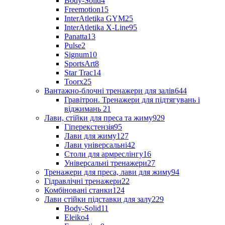
Body-Solid
4
Freemotion
15
InterAtletika GYM
25
InterAtletika X-Line
95
Panatta
13
Pulse
2
Signum
10
SportsArt
8
Star Trac
14
Toorx
25
Вантажно-блочні тренажери для залів
644
Гравітрон. Тренажери для підтягувань і
віджимань
21
Лави, стійки для преса та жиму
929
Гіперекстензія
95
Лави для жиму
127
Лави універсальні
42
Столи для армреслінгу
16
Універсальні тренажери
27
Тренажери для преса, лави для жиму
94
Гідравлічні тренажери
22
Комбіновані станки
124
Лави стійки підставки для залу
229
Body-Solid
11
Eleiko
4