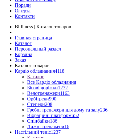
Поради
Оферта
Контакти
Bhfitness | Каталог товаров
Главная страница
Каталог
Персональный раздел
Корзина
Заказ
Каталог товаров
Кардіо обладнання
4118
Каталог
Все Кардіо обладнання
Бігові доріжки
1272
Велотренажери
1163
Орбітреки
990
Степери
208
Гребні тренажери для дому та залу
236
Вібраційні платформи
52
Спінбайки
186
Лижні тренажери
16
Настільний теніс
1237
Каталог