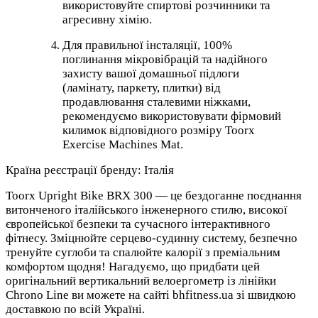
використовуйте спиртові розчинники та
агресивну хімію.
Для правильної інсталяції, 100%
поглинання мікровібрацій та надійного
захисту вашої домашньої підлоги
(ламінату, паркету, плитки) від
продавлювання сталевими ніжками,
рекомендуємо використовувати фірмовий
килимок відповідного розміру Toorx
Exercise Machines Mat.
Країна реєстрації бренду: Італія
Toorx Upright Bike BRX 300 — це бездоганне поєднання
витонченого італійського інженерного стилю, високої
європейської безпеки та сучасного інтерактивного
фітнесу. Зміцнюйте серцево-судинну систему, безпечно
тренуйте суглоби та спалюйте калорії з преміальним
комфортом щодня! Нагадуємо, що придбати цей
оригінальний вертикальний велоергометр із лінійки
Chrono Line ви можете на сайті bhfitness.ua зі швидкою
доставкою по всій Україні.