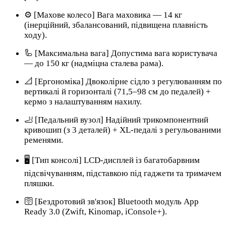
⚙️ [Махове колесо] Вага маховика — 14 кг
(інерційний, збалансований, підвищена плавність
ходу).
🦾 [Максимальна вага] Допустима вага користувача
— до 150 кг (надміцна сталева рама).
📐 [Ергономіка] Двоколірне сідло з регулюванням по
вертикалі й горизонталі (71,5–98 см до педалей) +
кермо з налаштуванням нахилу.
🦶 [Педальний вузол] Надійний трикомпонентний
кривошип (з 3 деталей) + XL-педалі з регульованими
ременями.
🖥️ [Тип консолі] LCD-дисплей із багатобарвним
підсвічуванням, підставкою під гаджети та тримачем
пляшки.
🛜 [Бездротовий зв'язок] Bluetooth модуль App
Ready 3.0 (Zwift, Kinomap, iConsole+).