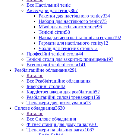
Все Настільний теніс
Аксесуари для тенісу
867
Ракетки для настільного тенісу
334
Набори для настільного тенісу
75
М'ячі для настільного тенісу
96
Тенісні сітки
58
Накладки аерозолі та інші аксесуари
192
Гармати для настільного тенісу
12
Чохли для тенісних столів
12
Професійні тенісні столи
44
Тенісні столи для закритих приміщень
197
Всепогодні тенісні столи
141
Реабілітаційне обладнання
291
Каталог
Все Реабілітаційне обладнання
Інверсійні столи
42
Кардіотренажери для реабілітації
52
Реабілітаційні силові тренажери
159
Тренажери для розтягування
13
Силове обладнання
3630
Каталог
Все Силове обладнання
Фітнес станції для дому та залу
301
Тренажери на вільних вагах
1087