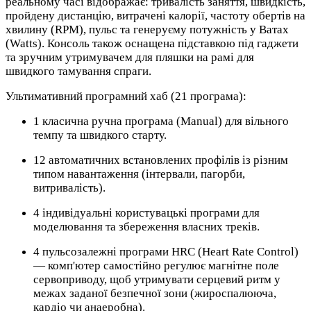
реальному часі відображає: тривалість заняття, швидкість,
пройдену дистанцію, витрачені калорії, частоту обертів на
хвилину (RPM), пульс та генеруєму потужність у Ватах
(Watts). Консоль також оснащена підставкою під гаджети
та зручним утримувачем для пляшки на рамі для
швидкого тамування спраги.
Ультимативний програмний хаб (21 програма):
1 класична ручна програма (Manual) для вільного
темпу та швидкого старту.
12 автоматичних встановлених профілів із різним
типом навантаження (інтервали, пагорби,
витривалість).
4 індивідуальні користувацькі програми для
моделювання та збереження власних треків.
4 пульсозалежні програми HRC (Heart Rate Control)
— комп'ютер самостійно регулює магнітне поле
сервоприводу, щоб утримувати серцевий ритм у
межах заданої безпечної зони (жироспалююча,
кардіо чи анаеробна).