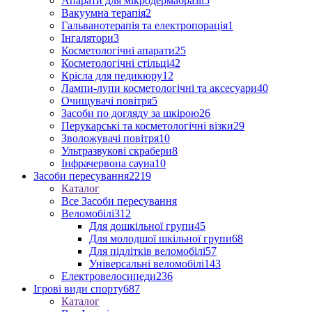
Апарати для мікродермабразії
5
Вакуумна терапія
2
Гальванотерапія та електропорація
1
Інгалятори
3
Косметологічні апарати
25
Косметологічні стільці
42
Крісла для педикюру
12
Лампи-лупи косметологічні та аксесуари
40
Очищувачі повітря
5
Засоби по догляду за шкірою
26
Перукарські та косметологічні візки
29
Зволожувачі повітря
10
Ультразвукові скрабери
8
Інфрачервона сауна
10
Засоби пересування
2219
Каталог
Все Засоби пересування
Веломобілі
312
Для дошкільної групи
45
Для молодшої шкільної групи
68
Для підлітків веломобілі
57
Універсальні веломобілі
143
Електровелосипеди
236
Ігрові види спорту
687
Каталог