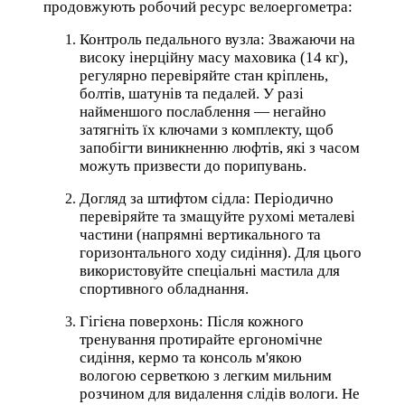
продовжують робочий ресурс велоергометра:
Контроль педального вузла: Зважаючи на
високу інерційну масу маховика (14 кг),
регулярно перевіряйте стан кріплень,
болтів, шатунів та педалей. У разі
найменшого послаблення — негайно
затягніть їх ключами з комплекту, щоб
запобігти виникненню люфтів, які з часом
можуть призвести до порипувань.
Догляд за штифтом сідла: Періодично
перевіряйте та змащуйте рухомі металеві
частини (напрямні вертикального та
горизонтального ходу сидіння). Для цього
використовуйте спеціальні мастила для
спортивного обладнання.
Гігієна поверхонь: Після кожного
тренування протирайте ергономічне
сидіння, кермо та консоль м'якою
вологою серветкою з легким мильним
розчином для видалення слідів вологи. Не