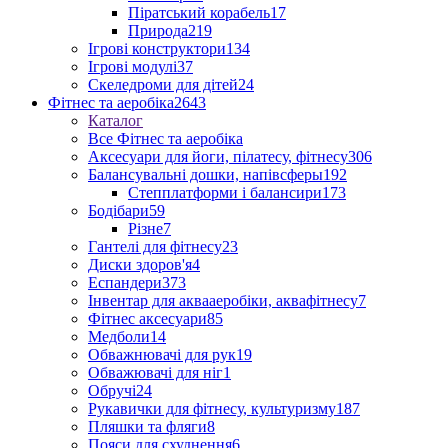
Піратський корабель
17
Природа
219
Ігрові конструктори
134
Ігрові модулі
37
Скеледроми для дітей
24
Фітнес та аеробіка
2643
Каталог
Все Фітнес та аеробіка
Аксесуари для йоги, пілатесу, фітнесу
306
Балансувальні дошки, напівсферы
192
Степплатформи і балансири
173
Бодібари
59
Різне
7
Гантелі для фітнесу
23
Диски здоров'я
4
Еспандери
373
Інвентар для аквааеробіки, аквафітнесу
7
Фітнес аксесуари
85
Медболи
14
Обважнювачі для рук
19
Обважювачі для ніг
1
Обручі
24
Рукавички для фітнесу, культуризму
187
Пляшки та фляги
8
Пояси для схуднення
6