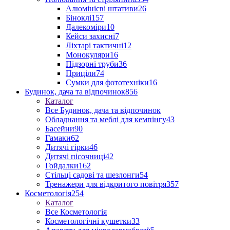
Алюмінієві штативи
26
Біноклі
157
Далекоміри
10
Кейси захисні
7
Ліхтарі тактичні
12
Монокуляри
16
Підзорні труби
36
Приціли
74
Сумки для фототехніки
16
Будинок, дача та відпочинок
856
Каталог
Все Будинок, дача та відпочинок
Обладнання та меблі для кемпінгу
43
Басейни
90
Гамаки
62
Дитячі гірки
46
Дитячі пісочниці
42
Гойдалки
162
Стільці садові та шезлонги
54
Тренажери для відкритого повітря
357
Косметологія
254
Каталог
Все Косметологія
Косметологічні кушетки
33