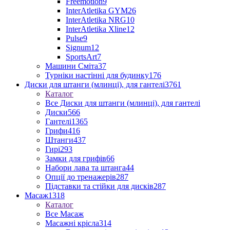
Freemotion
9
InterAtletika GYM
26
InterAtletika NRG
10
InterAtletika Xline
12
Pulse
9
Signum
12
SportsArt
7
Машини Сміта
37
Турніки настінні для будинку
176
Диски для штанги (млинці), для гантелі
3761
Каталог
Все Диски для штанги (млинці), для гантелі
Диски
566
Гантелі
1365
Грифи
416
Штанги
437
Гирі
293
Замки для грифів
66
Набори лава та штанга
44
Опції до тренажерів
287
Підставки та стійки для дисків
287
Масаж
1318
Каталог
Все Масаж
Масажні крісла
314