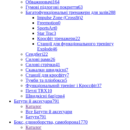
Обважнювачі
164
Гумові підлогові покриття
63
Багатофункціональні тренажери для залів
288
Impulse Zone (Crossfit)
2
Freemotion
0
SportsArt
0
Star Trac
3
Кросфіт тренажери
22
Станції для функціонального тренінгу
Explode
46
Сендбегі
22
Силові рами
26
Силові стрічки
41
Скакалки швидкісні
7
Станції для кросфіту
7
Тумби та пліобокси
5
Функціональний тренінг і Кроссфіт
37
Петлі TRX
10
Швидкісні бар'єри
4
Батути й аксесуари
791
Каталог
Все Батути й аксесуари
Батути
791
Бокс, єдиноборства, самоборона
1770
Каталог