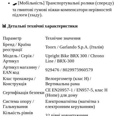
🛹 [Мобільність] Транспортувальні ролики (спереду)
та гвинтові гумові ніжки-компенсатори нерівностей
підлоги (ззаду).
📊 Детальні технічні характеристики
Параметр
Технічне значення
Бренд / Країна
Toorx / Garlando S.p.A. (Італія)
реєстрації
Модель / Серія /
Upright Bike BRX 300 / Chrono
Артикул
Line / BRX-300
Артикул магазину /
929476 / 8029975960579
EAN код
Клас тренажера /
Велоергометр (клас H) /
Конструкція
Вертикальна рама
CE EN20957-1 / EN957-5, клас H
Сертифікація безпеки
(Home) для дому
Система опору /
Електромагнітна (магнітна з
Гальмування
електронним керуванням)
Кількість рівнів
32 рівні навантаження