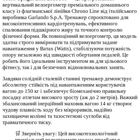
вертикальний велоергометр преміального домашнього
класу із флагманської лінійки Chrono Line від італійського
виробника Garlando S.p.A. Тренажер спроєктовано для
високоінтенсивних кардіотренувань, ефективного
спалювання підшкірного жиру та точного контролю
фізичної форми. Як повноцінний велоергометр, ця модель
здатна строго вимірювати та підтримувати задане
навантаження у Ватах (Watts), стабілізуючи потужність
опору незалежно від швидкості обертання педалей. Це
робить його ідеальним інструментом як для цільового
фітнесу, так і для безпечних відновлювальних занять.
Завдяки солідній сталевій станині тренажер демонструє
абсолютну стійкість під навантаженням користувачів
вагою до 150 кг і забезпечує біомеханічно правильну
посадку атлетам високого зросту (аж до 2 метрів). Важкий
збалансований інерційний маховик вагою 14 кг створює
чудову плавність ходу без мікроривків, надійно
захищаючи колінні та тазостегнові суглоби від
травматичного тиску.
🛒 Зверніть увагу: Цей високотехнологічний
преміальний велоергометр можна придбати в