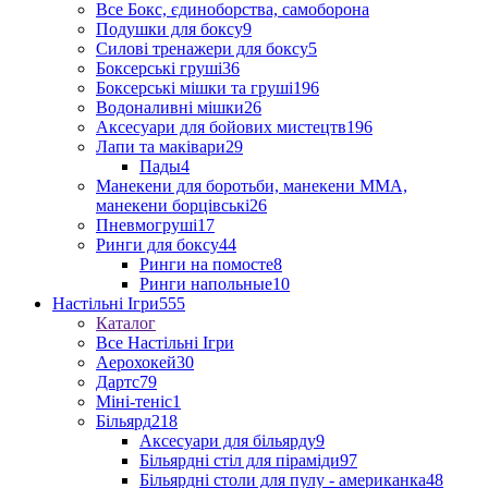
Все Бокс, єдиноборства, самоборона
Подушки для боксу
9
Силові тренажери для боксу
5
Боксерські груші
36
Боксерські мішки та груші
196
Водоналивні мішки
26
Аксесуари для бойових мистецтв
196
Лапи та маківари
29
Пады
4
Манекени для боротьби, манекени ММА,
манекени борцівські
26
Пневмогруші
17
Ринги для боксу
44
Ринги на помосте
8
Ринги напольные
10
Настільні Ігри
555
Каталог
Все Настільні Ігри
Аерохокей
30
Дартс
79
Міні-теніс
1
Більярд
218
Аксесуари для більярду
9
Більярдні стіл для піраміди
97
Більярдні столи для пулу - американка
48