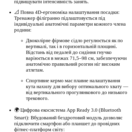
підвищувати інтенсивність занять.
📐 Повна 4D-ергономіка налаштування посадки:
Тренажер філігранно підлаштовується під
індивідуальні анатомічні параметри кожного члена
родини:
Двоколірне фірмове сідло регулюється як по
вертикалі, так і в горизонтальній площині.
Відстань від педалей до сидіння гнучко
варіюється в межах 71,5–98 см, забезпечуючи
анатомічно правильний розгин ніг високим
атлетам.
Спортивне кермо має плавне налаштування
кута нахилу для вибору оптимального хвату —
від вертикального прогулянкового до низького
трекового.
🌍 Цифрова екосистема App Ready 3.0 (Bluetooth
Smart): Вбудований бездротовий модуль дозволяє
підключити смартфон або планшет до провідних
фітнес-платформ світу: