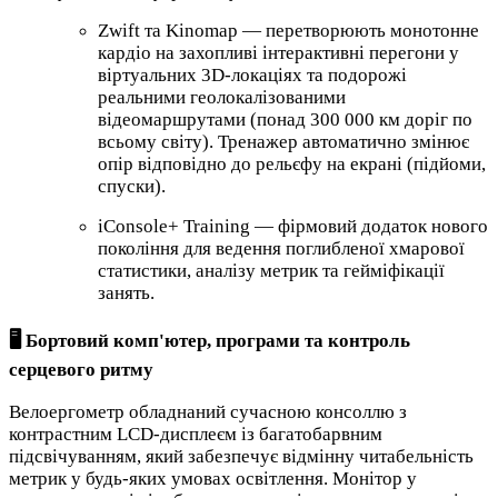
Zwift та Kinomap — перетворюють монотонне
кардіо на захопливі інтерактивні перегони у
віртуальних 3D-локаціях та подорожі
реальними геолокалізованими
відеомаршрутами (понад 300 000 км доріг по
всьому світу). Тренажер автоматично змінює
опір відповідно до рельєфу на екрані (підйоми,
спуски).
iConsole+ Training — фірмовий додаток нового
покоління для ведення поглибленої хмарової
статистики, аналізу метрик та гейміфікації
занять.
🖥️ Бортовий комп'ютер, програми та контроль
серцевого ритму
Велоергометр обладнаний сучасною консоллю з
контрастним LCD-дисплеєм із багатобарвним
підсвічуванням, який забезпечує відмінну читабельність
метрик у будь-яких умовах освітлення. Монітор у