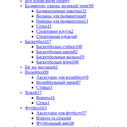
Все Ігрові види спорту
Бадмінтон, сквош, великий теніс
90
Бадминтонные ракетки
32
Воланы для бадминтона
9
Наборы для бадминтона
13
Сітки
11
Спортивне взуття
2
Спортивная одежда
6
Баскетбол
317
Баскетбольні стійки
108
Баскетбольні щити
82
Баскетбольные кольца
19
Баскетбольні м'ячі
108
Біг на дистанції
1
Волейбол
99
Аксесуари для волейболу
9
Волейбольный мячи
87
Стійки
3
Хокей
17
Ворота
16
Сітки
1
Футбол
163
Аксесуари для футболу
57
Ворота та сітки
44
Футбольный мяч
38