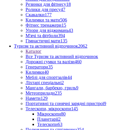
Резинки для фітнесу
18
Ролики для пресу
47
Скакалки
177
Килимки та мати
506
Фітнес тренажери
15
Упори для віджимань
43
М'ячі та фітболи
394
Гімнастичні мати
135
Туризм та активний відпочинок
2062
Каталог
Все Туризм та активний відпочинок
Дорожні сумки та валізи
460
Генератори
35
Килимки
40
Меблі для спортзалів
44
Ліхтарі спеціальні
2
Мангали, барбекю, гриль
9
Метеоприлади
235
Намети
129
Портативні та сонячні зарядні пристрої
9
Телескопи, мікроскопи
145
Мікроскопи
80
Планетарії
2
Телескопи
63
Полювання та стрілянина
354