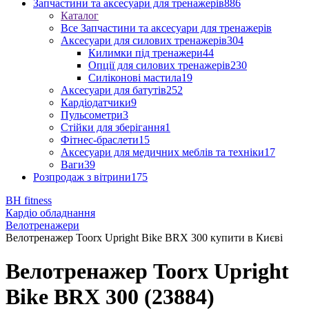
Запчастини та аксесуари для тренажерів
886
Каталог
Все Запчастини та аксесуари для тренажерів
Аксесуари для силових тренажерів
304
Килимки під тренажери
44
Опції для силових тренажерів
230
Силіконові мастила
19
Аксесуари для батутів
252
Кардіодатчики
9
Пульсометри
3
Стійки для зберігання
1
Фітнес-браслети
15
Аксесуари для медичних меблів та техніки
17
Ваги
39
Розпродаж з вітрини
175
BH fitness
Кардіо обладнання
Велотренажери
Велотренажер Toorx Upright Bike BRX 300 купити в Києві
Велотренажер Toorx Upright
Bike BRX 300 (23884)