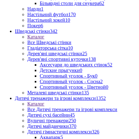
Більярдні столи для снукера
62
Нарди
1
Настільний футбол
170
Настільний хокей
10
Покер
6
Шведські стінки
342
Каталог
Все Шведські стінки
Гладіаторська сітка
10
Дерев'яні шведські стінки
25
Дерев'яні спортивні куточки
138
Аксесуари до шведських стінок
52
Детские прыгунки
0
Спортивный уголок - Бук
0
Спортивный уголок - Сосна
2
Спортивный уголок - Цветной
0
Металеві шведські стінки
135
Дитячі тренажери та ігрові комплекси
1352
Каталог
Все Дитячі тренажери та ігрові комплекси
Дитячі сухі басейни
45
Вуличні тренажери
250
Дитячі майданчики
370
Дитячі гімнастичні комплекси
326
Аквапарк
5