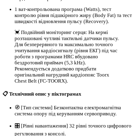
1 ват-контрольована програма (Watts), тест
контролю рівня підшкірного жиру (Body Fat) та тест
швидкості відновлення пульсу (Recovery).
💓 Подвійний моніторинг серця: На кермі
розташовані чутливі тактильні датчики пульсу.
Для безперервного та максимально точного
зчитування кардіосигналу (рівня ЕКГ) під час
роботи з програмами HRC вбудовано
бездротовий приймач (5,3 kHz).
Рекомендується додатково придбати
оригінальний нагрудний кардіопояс Toorx
Chest Belt (FC-TOORX).
📋 Технічний опис у піктограмах
🧭 [Тип системи] Безконтактна електромагнітна
система опору під керуванням сервоприводу.
🎛️ [Рівні навантаження] 32 рівні точного цифрового
регулювання з консолі.