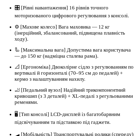
🎛️ [Рівні навантаження] 16 рівнів точного
моторизованого цифрового регулювання з консолі.
⚙️ [Махове колесо] Вага маховика — 12 кг
(інерційний, збалансований, підвищена плавність
ходу).
🦾 [Максимальна вага] Допустима вага користувача
— до 150 кг (надміцна сталева рама).
📐 [Ергономіка] Двоколірне сідло з регулюванням по
вертикалі й горизонталі (70–95 см до педалей) +
кермо з налаштуванням нахилу.
🦶 [Педальний вузол] Надійний трикомпонентний
кривошип (з 3 деталей) + XL-педалі з регульованими
ременями.
🖥️ [Тип консолі] LCD-дисплей із багатобарвним
підсвічуванням та підставкою під гаджети.
🛹 [Мобільність] Транспортувальні ролики (спереду)