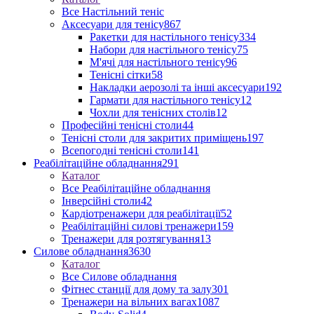
Все Настільний теніс
Аксесуари для тенісу
867
Ракетки для настільного тенісу
334
Набори для настільного тенісу
75
М'ячі для настільного тенісу
96
Тенісні сітки
58
Накладки аерозолі та інші аксесуари
192
Гармати для настільного тенісу
12
Чохли для тенісних столів
12
Професійні тенісні столи
44
Тенісні столи для закритих приміщень
197
Всепогодні тенісні столи
141
Реабілітаційне обладнання
291
Каталог
Все Реабілітаційне обладнання
Інверсійні столи
42
Кардіотренажери для реабілітації
52
Реабілітаційні силові тренажери
159
Тренажери для розтягування
13
Силове обладнання
3630
Каталог
Все Силове обладнання
Фітнес станції для дому та залу
301
Тренажери на вільних вагах
1087