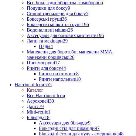
Все Бокс, єдиноборства, самоборона
Подушки для боксу
9
Силові тренажери для боксу
5
Боксерські груші
36
Боксерські мішки та груші
196
Водоналивні мішки
26
Аксесуари для бойових мистецтв
196
Лапи та маківари
29
Пады
4
Манекени для боротьби, манекени ММА,
манекени борцівські
26
Пневмогруші
17
Ринги для боксу
44
Ринги на помосте
8
Ринги напольные
10
Настільні Ігри
555
Каталог
Все Настільні Ігри
Аерохокей
30
Дартс
79
Міні-теніс
1
Більярд
218
Аксесуари для більярду
9
Більярдні стіл для піраміди
97
Більярдні столи для пулу - американка
48