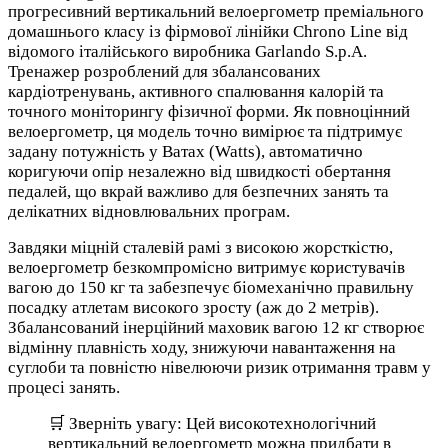
прогресивний вертикальний велоергометр преміального
домашнього класу із фірмової лінійки Chrono Line від
відомого італійського виробника Garlando S.p.A.
Тренажер розроблений для збалансованих
кардіотренувань, активного спалювання калорій та
точного моніторингу фізичної форми. Як повноцінний
велоергометр, ця модель точно вимірює та підтримує
задану потужність у Ватах (Watts), автоматично
коригуючи опір незалежно від швидкості обертання
педалей, що вкрай важливо для безпечних занять та
делікатних відновлювальних програм.
Завдяки міцній сталевій рамі з високою жорсткістю,
велоергометр безкомпромісно витримує користувачів
вагою до 150 кг та забезпечує біомеханічно правильну
посадку атлетам високого зросту (аж до 2 метрів).
Збалансований інерційний маховик вагою 12 кг створює
відмінну плавність ходу, знижуючи навантаження на
суглоби та повністю нівелюючи ризик отримання травм у
процесі занять.
🛒 Зверніть увагу: Цей високотехнологічний
вертикальний велоергометр можна придбати в