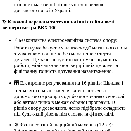
інтернет-магазині bhfitness.ua зі швидкою
доставкою по всій Україні!
✨ Ключові переваги та технологічні особливості
велоергометра BRX 100
⚡ Безконтактна електромагнітна система опору:
Робота вузла базується на взаємодії магнітного поля
з маховиком повністю без механічного тертя
деталей. Це забезпечує абсолютну безшумність
роботи, мінімальний знос внутрішніх деталей та
філігранну точність дозування навантаження.
🎛️ Електронне регулювання на 16 рівнів: Швидка і
точна зміна навантаження здійснюється за
допомогою сервоприводу безпосередньо з консолі
або автоматично в межах обраної програми. 16
рівнів опору дозволяють легко підібрати складність
під будь-який рівень підготовки та фітнес-цілі.
⚙️ Збалансований інерційний маховик (12 кг):
Забезпечує плавний і стабільний хід педалей,