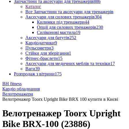
Запчастини та аксесуари для тренажерів
886
Каталог
Все Запчастини та аксесуари для тренажерів
Аксесуари для силових тренажерів
304
Килимки під тренажери
44
Опції для силових тренажерів
230
Силіконові мастила
19
Аксесуари для батутів
252
Кардіодатчики
9
Пульсометри
3
Стійки для зберігання
1
Фітнес-браслети
15
Аксесуари для медичних меблів та техніки
17
Ваги
39
Розпродаж з вітрини
175
BH fitness
Кардіо обладнання
Велотренажери
Велотренажер Toorx Upright Bike BRX 100 купити в Києві
Велотренажер Toorx Upright
Bike BRX-100 (23886)