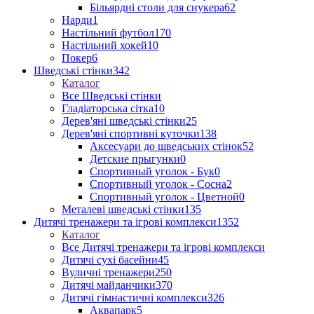
Більярдні столи для снукера
62
Нарди
1
Настільний футбол
170
Настільний хокей
10
Покер
6
Шведські стінки
342
Каталог
Все Шведські стінки
Гладіаторська сітка
10
Дерев'яні шведські стінки
25
Дерев'яні спортивні куточки
138
Аксесуари до шведських стінок
52
Детские прыгунки
0
Спортивный уголок - Бук
0
Спортивный уголок - Сосна
2
Спортивный уголок - Цветной
0
Металеві шведські стінки
135
Дитячі тренажери та ігрові комплекси
1352
Каталог
Все Дитячі тренажери та ігрові комплекси
Дитячі сухі басейни
45
Вуличні тренажери
250
Дитячі майданчики
370
Дитячі гімнастичні комплекси
326
Аквапарк
5