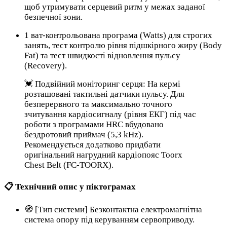
щоб утримувати серцевий ритм у межах заданої
безпечної зони.
1 ват-контрольована програма (Watts) для строгих
занять, тест контролю рівня підшкірного жиру (Body
Fat) та тест швидкості відновлення пульсу
(Recovery).
💓 Подвійний моніторинг серця: На кермі
розташовані тактильні датчики пульсу. Для
безперервного та максимально точного
зчитування кардіосигналу (рівня ЕКГ) під час
роботи з програмами HRC вбудовано
бездротовий приймач (5,3 kHz).
Рекомендується додатково придбати
оригінальний нагрудний кардіопояс Toorx
Chest Belt (FC-TOORX).
📋 Технічний опис у піктограмах
🧭 [Тип системи] Безконтактна електромагнітна
система опору під керуванням сервоприводу.