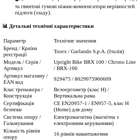
та гвинтові гумові ніжки-компенсатори нерівностей
підлоги (ззаду).
📊 Детальні технічні характеристики
Параметр
Технічне значення
Бренд / Країна
Toorx / Garlando S.p.A. (Італія)
реєстрації
Модель / Серія /
Upright Bike BRX 100 / Chrono Line
Артикул
/ BRX-100
Артикул магазину /
929475 / 8029975960609
EAN код
Клас тренажера /
Велоергометр (клас H) /
Конструкція
Вертикальна рама
Сертифікація
CE EN20957-1 / EN957-5, клас H
безпеки
(Home) для дому
Система опору /
Електромагнітна (магнітна з
Гальмування
електронним керуванням)
Kількість рівнів
16 рівнів навантаження
опору