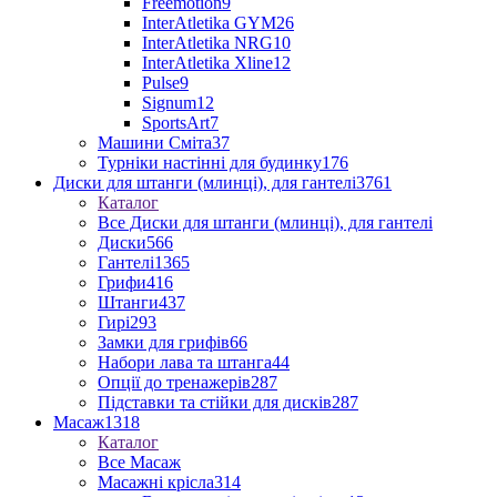
Freemotion
9
InterAtletika GYM
26
InterAtletika NRG
10
InterAtletika Xline
12
Pulse
9
Signum
12
SportsArt
7
Машини Сміта
37
Турніки настінні для будинку
176
Диски для штанги (млинці), для гантелі
3761
Каталог
Все Диски для штанги (млинці), для гантелі
Диски
566
Гантелі
1365
Грифи
416
Штанги
437
Гирі
293
Замки для грифів
66
Набори лава та штанга
44
Опції до тренажерів
287
Підставки та стійки для дисків
287
Масаж
1318
Каталог
Все Масаж
Масажні крісла
314