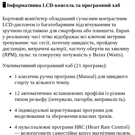
🖥️ Інформативна LCD-консоль та програмний хаб
Бортовий комп'ютер обладнаний сучасним контрастним
LCD-дисплеєм із багатобарвним підсвічуванням та
зручною підставкою для смартфона або планшета. Екран
у реальному часі чітко відображає всі ключові метрики
тренування: час сесії, поточну швидкість, пройдену
дистанцію, витрачені калорії, частоту обертів на хвилину
(RPM), пульс та генеруєму потужність у Ватах (Watts).
Ультимативний програмний хаб (21 програма):
1 класична ручна програма (Manual) для швидкого
старту та вільного темпу.
12 автоматичних встановлених профілів із різним
типом рельєфу (інтервали, пагорби, витривалість).
4 індивідуальні користувацькі програми для
моделювання та збереження власних треків.
4 пульсозалежні програми HRC (Heart Rate Control)
— велоергометр самостійно керує магнітним полем,