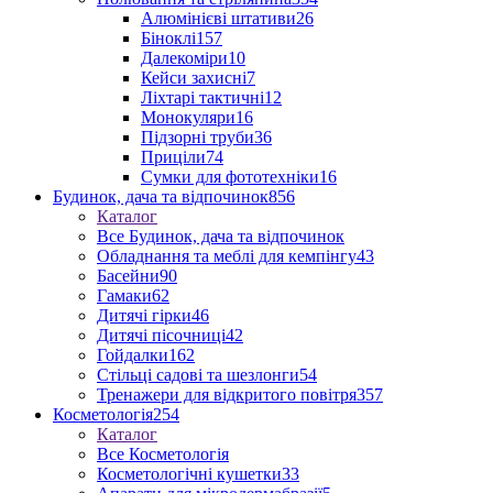
Алюмінієві штативи
26
Біноклі
157
Далекоміри
10
Кейси захисні
7
Ліхтарі тактичні
12
Монокуляри
16
Підзорні труби
36
Приціли
74
Сумки для фототехніки
16
Будинок, дача та відпочинок
856
Каталог
Все Будинок, дача та відпочинок
Обладнання та меблі для кемпінгу
43
Басейни
90
Гамаки
62
Дитячі гірки
46
Дитячі пісочниці
42
Гойдалки
162
Стільці садові та шезлонги
54
Тренажери для відкритого повітря
357
Косметологія
254
Каталог
Все Косметологія
Косметологічні кушетки
33