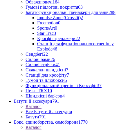
Обважнювачі
164
Гумові підлогові покриття
63
Багатофункціональні тренажери для залів
288
Impulse Zone (Crossfit)
2
Freemotion
0
SportsArt
0
Star Trac
3
Кросфіт тренажери
22
Станції для функціонального тренінгу
Explode
46
Сендбегі
22
Силові рами
26
Силові стрічки
41
Скакалки швидкісні
7
Станції для кросфіту
7
Тумби та пліобокси
5
Функціональний тренінг і Кроссфіт
37
Петлі TRX
10
Швидкісні бар'єри
4
Батути й аксесуари
791
Каталог
Все Батути й аксесуари
Батути
791
Бокс, єдиноборства, самоборона
1770
Каталог