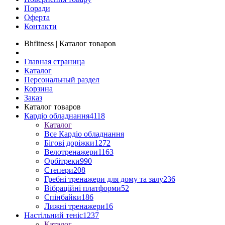
Поради
Оферта
Контакти
Bhfitness | Каталог товаров
Главная страница
Каталог
Персональный раздел
Корзина
Заказ
Каталог товаров
Кардіо обладнання
4118
Каталог
Все Кардіо обладнання
Бігові доріжки
1272
Велотренажери
1163
Орбітреки
990
Степери
208
Гребні тренажери для дому та залу
236
Вібраційні платформи
52
Спінбайки
186
Лижні тренажери
16
Настільний теніс
1237
Каталог