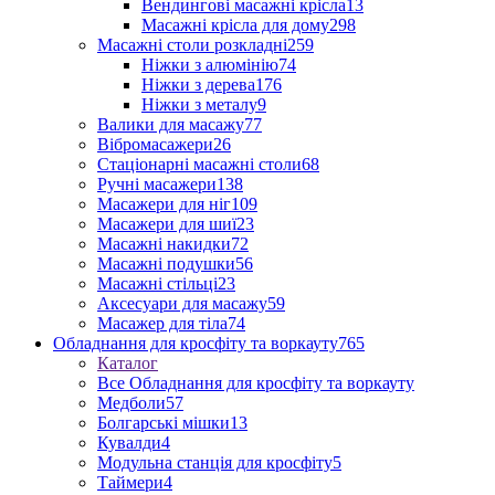
Вендингові масажні крісла
13
Масажні крісла для дому
298
Масажні столи розкладні
259
Ніжки з алюмінію
74
Ніжки з дерева
176
Ніжки з металу
9
Валики для масажу
77
Вібромасажери
26
Стаціонарні масажні столи
68
Ручні масажери
138
Масажери для ніг
109
Масажери для шиї
23
Масажні накидки
72
Масажні подушки
56
Масажні стільці
23
Аксесуари для масажу
59
Масажер для тіла
74
Обладнання для кросфіту та воркауту
765
Каталог
Все Обладнання для кросфіту та воркауту
Медболи
57
Болгарські мішки
13
Кувалди
4
Модульна станція для кросфіту
5
Таймери
4