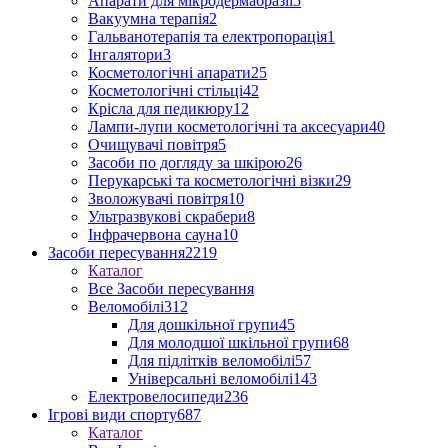
Апарати для мікродермабразії
5
Вакуумна терапія
2
Гальванотерапія та електропорація
1
Інгалятори
3
Косметологічні апарати
25
Косметологічні стільці
42
Крісла для педикюру
12
Лампи-лупи косметологічні та аксесуари
40
Очищувачі повітря
5
Засоби по догляду за шкірою
26
Перукарські та косметологічні візки
29
Зволожувачі повітря
10
Ультразвукові скрабери
8
Інфрачервона сауна
10
Засоби пересування
2219
Каталог
Все Засоби пересування
Веломобілі
312
Для дошкільної групи
45
Для молодшої шкільної групи
68
Для підлітків веломобілі
57
Універсальні веломобілі
143
Електровелосипеди
236
Ігрові види спорту
687
Каталог