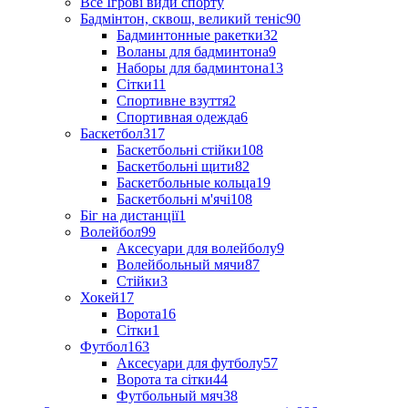
Все Ігрові види спорту
Бадмінтон, сквош, великий теніс
90
Бадминтонные ракетки
32
Воланы для бадминтона
9
Наборы для бадминтона
13
Сітки
11
Спортивне взуття
2
Спортивная одежда
6
Баскетбол
317
Баскетбольні стійки
108
Баскетбольні щити
82
Баскетбольные кольца
19
Баскетбольні м'ячі
108
Біг на дистанції
1
Волейбол
99
Аксесуари для волейболу
9
Волейбольный мячи
87
Стійки
3
Хокей
17
Ворота
16
Сітки
1
Футбол
163
Аксесуари для футболу
57
Ворота та сітки
44
Футбольный мяч
38