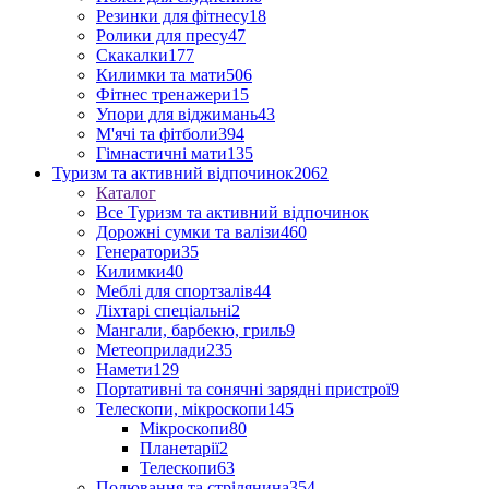
Резинки для фітнесу
18
Ролики для пресу
47
Скакалки
177
Килимки та мати
506
Фітнес тренажери
15
Упори для віджимань
43
М'ячі та фітболи
394
Гімнастичні мати
135
Туризм та активний відпочинок
2062
Каталог
Все Туризм та активний відпочинок
Дорожні сумки та валізи
460
Генератори
35
Килимки
40
Меблі для спортзалів
44
Ліхтарі спеціальні
2
Мангали, барбекю, гриль
9
Метеоприлади
235
Намети
129
Портативні та сонячні зарядні пристрої
9
Телескопи, мікроскопи
145
Мікроскопи
80
Планетарії
2
Телескопи
63
Полювання та стрілянина
354