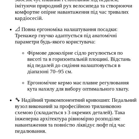
імітуючи природний рух велосипеда та створюючи
комфортне опірне навантаження під час тривалих
кардіосесій.
📐 Повна ергономіка налаштування посадки:
Тренажер гнучко адаптується під анатомічні
параметри будь-якого користувача:
Фірмове двоколірне сідло регулюється по
висоті та в горизонтальній площині. Відстань
від педалей до сидіння налаштовується в
діапазоні 70–95 см.
Ергономічне кермо має плавне регулювання
кута нахилу для вибору оптимального хвату.
🔧 Надійний трикомпонентний кривошип: Педальний
вузол виконаний за професійною триланковою
схемою (складається з 3 окремих деталей). Така
інженерна архітектура рівномірно розподіляє
навантаження та повністю ліквідує люфт під час
педалювання.