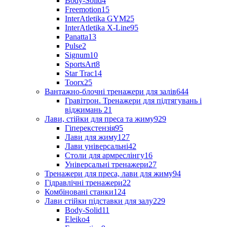
Body-Solid
4
Freemotion
15
InterAtletika GYM
25
InterAtletika X-Line
95
Panatta
13
Pulse
2
Signum
10
SportsArt
8
Star Trac
14
Toorx
25
Вантажно-блочні тренажери для залів
644
Гравітрон. Тренажери для підтягувань і
віджимань
21
Лави, стійки для преса та жиму
929
Гіперекстензія
95
Лави для жиму
127
Лави універсальні
42
Столи для армреслінгу
16
Універсальні тренажери
27
Тренажери для преса, лави для жиму
94
Гідравлічні тренажери
22
Комбіновані станки
124
Лави стійки підставки для залу
229
Body-Solid
11
Eleiko
4