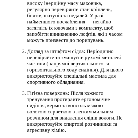
високу інерційну масу маховика,
регулярно перевіряйте стан кріплень,
болтів, шатунів та педалей. У разі
найменшого послаблення — негайно
затягніть їх ключами з комплекту, щоб
запобігти виникненню люфтів, які з часом
можуть призвести до порипувань.
Догляд за штифтом сідла: Періодично
перевіряйте та змащуйте рухомі металеві
частини (напрямні вертикального та
горизонтального ходу сидіння). Для цього
використовуйте спеціальні мастила для
спортивного обладнання.
Гігієна поверхонь: Після кожного
тренування протирайте ергономічне
сидіння, кермо та консоль м'якою
вологою серветкою з легким мильним
розчином для видалення слідів вологи. Не
використовуйте спиртові розчинники та
агресивну хімію.