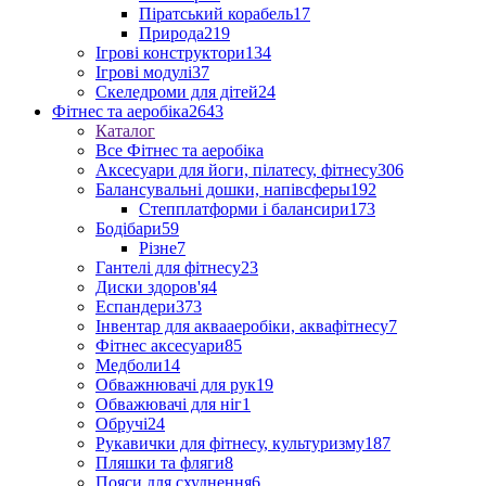
Піратський корабель
17
Природа
219
Ігрові конструктори
134
Ігрові модулі
37
Скеледроми для дітей
24
Фітнес та аеробіка
2643
Каталог
Все Фітнес та аеробіка
Аксесуари для йоги, пілатесу, фітнесу
306
Балансувальні дошки, напівсферы
192
Степплатформи і балансири
173
Бодібари
59
Різне
7
Гантелі для фітнесу
23
Диски здоров'я
4
Еспандери
373
Інвентар для аквааеробіки, аквафітнесу
7
Фітнес аксесуари
85
Медболи
14
Обважнювачі для рук
19
Обважювачі для ніг
1
Обручі
24
Рукавички для фітнесу, культуризму
187
Пляшки та фляги
8
Пояси для схуднення
6