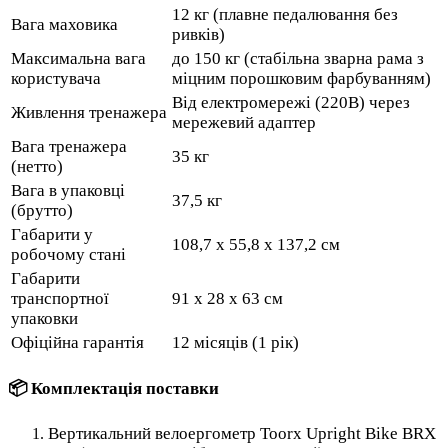
12 кг (плавне педалювання без
Вага маховика
ривків)
Максимальна вага
до 150 кг (стабільна зварна рама з
користувача
міцним порошковим фарбуванням)
Від електромережі (220В) через
Живлення тренажера
мережевий адаптер
Вага тренажера
35 кг
(нетто)
Вага в упаковці
37,5 кг
(брутто)
Габарити у
108,7 x 55,8 x 137,2 см
робочому стані
Габарити
транспортної
91 x 28 x 63 см
упаковки
Офіційна гарантія
12 місяців (1 рік)
📦 Комплектація поставки
Вертикальний велоергометр Toorx Upright Bike BRX