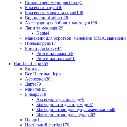
Силові тренажери для боксу
5
Боксерські груші
36
Боксерські мішки та груші
196
Водоналивні мішки
26
Аксесуари для бойових мистецтв
196
Лапи та маківари
29
Пады
4
Манекени для боротьби, манекени ММА, манекени 
Пневмогруші
17
Ринги для боксу
44
Ринги на помосте
8
Ринги напольные
10
Настільні Ігри
555
Каталог
Все Настільні Ігри
Аерохокей
30
Дартс
79
Міні-теніс
1
Більярд
218
Аксесуари для більярду
9
Більярдні стіл для піраміди
97
Більярдні столи для пулу - американка
48
Більярдні столи для снукера
62
Нарди
1
Настільний футбол
170