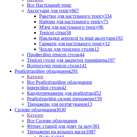
Все Настільний теніс
Аксесуари для тенісу
867
Ракетки для настільного тенісу
334
Набори для настільного тенісу
75
М'ячі для настільного тенісу
96
Тенісні сітки
58
Накладки аерозолі та інші аксесуари
192
Гармати для настільного тенісу
12
Чохли для тенісних столів
12
Професійні тенісні столи
44
Тенісні столи для закритих приміщень
197
Всепогодні тенісні столи
141
Реабілітаційне обладнання
291
Каталог
Все Реабілітаційне обладнання
Інверсійні столи
42
Кардіотренажери для реабілітації
52
Реабілітаційні силові тренажери
159
Тренажери для розтягування
13
Силове обладнання
3630
Каталог
Все Силове обладнання
Фітнес станції для дому та залу
301
Тренажери на вільних вагах
1087