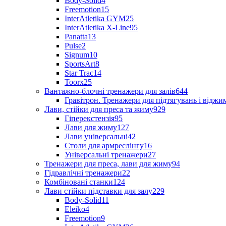
Body-Solid
4
Freemotion
15
InterAtletika GYM
25
InterAtletika X-Line
95
Panatta
13
Pulse
2
Signum
10
SportsArt
8
Star Trac
14
Toorx
25
Вантажно-блочні тренажери для залів
644
Гравітрон. Тренажери для підтягувань і відж
Лави, стійки для преса та жиму
929
Гіперекстензія
95
Лави для жиму
127
Лави універсальні
42
Столи для армреслінгу
16
Універсальні тренажери
27
Тренажери для преса, лави для жиму
94
Гідравлічні тренажери
22
Комбіновані станки
124
Лави стійки підставки для залу
229
Body-Solid
11
Eleiko
4
Freemotion
9