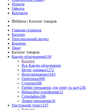
Поради
Оферта
Контакти
Bhfitness | Каталог товаров
Главная страница
Каталог
Персональный раздел
Корзина
Заказ
Каталог товаров
Кардіо обладнання
4118
Каталог
Все Кардіо обладнання
Бігові доріжки
1272
Велотренажери
1163
Орбітреки
990
Степери
208
Гребні тренажери для дому та залу
236
Вібраційні платформи
52
Спінбайки
186
Лижні тренажери
16
Настільний теніс
1237
Каталог