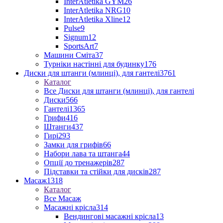
InterAtletika GYM
26
InterAtletika NRG
10
InterAtletika Xline
12
Pulse
9
Signum
12
SportsArt
7
Машини Сміта
37
Турніки настінні для будинку
176
Диски для штанги (млинці), для гантелі
3761
Каталог
Все Диски для штанги (млинці), для гантелі
Диски
566
Гантелі
1365
Грифи
416
Штанги
437
Гирі
293
Замки для грифів
66
Набори лава та штанга
44
Опції до тренажерів
287
Підставки та стійки для дисків
287
Масаж
1318
Каталог
Все Масаж
Масажні крісла
314
Вендингові масажні крісла
13