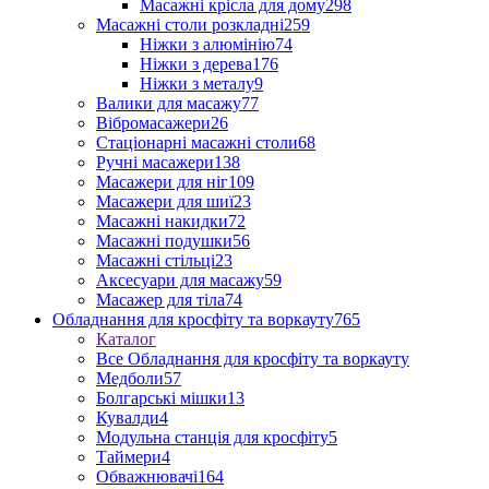
Масажні крісла для дому
298
Масажні столи розкладні
259
Ніжки з алюмінію
74
Ніжки з дерева
176
Ніжки з металу
9
Валики для масажу
77
Вібромасажери
26
Стаціонарні масажні столи
68
Ручні масажери
138
Масажери для ніг
109
Масажери для шиї
23
Масажні накидки
72
Масажні подушки
56
Масажні стільці
23
Аксесуари для масажу
59
Масажер для тіла
74
Обладнання для кросфіту та воркауту
765
Каталог
Все Обладнання для кросфіту та воркауту
Медболи
57
Болгарські мішки
13
Кувалди
4
Модульна станція для кросфіту
5
Таймери
4
Обважнювачі
164