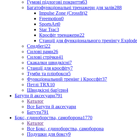
Гумові підлогові покриття
63
Багатофункціональні тренажери для залів
288
Impulse Zone (Crossfit)
2
Freemotion
0
SportsArt
0
Star Trac
3
Кросфіт тренажери
22
Станції для функціонального тренінгу Explod
Сендбегі
22
Силові рами
26
Силові стрічки
41
Скакалки швидкісні
7
Станції для кросфіту
7
Тумби та пліобокси
5
Функціональний тренінг і Кроссфіт
37
Петлі TRX
10
Швидкісні бар'єри
4
Батути й аксесуари
791
Каталог
Все Батути й аксесуари
Батути
791
Бокс, єдиноборства, самоборона
1770
Каталог
Все Бокс, єдиноборства, самоборона
Подушки для боксу
9