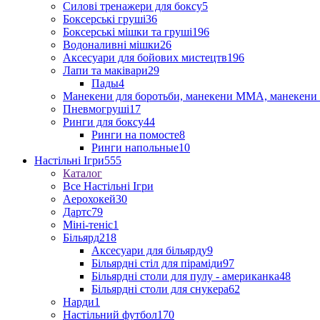
Силові тренажери для боксу
5
Боксерські груші
36
Боксерські мішки та груші
196
Водоналивні мішки
26
Аксесуари для бойових мистецтв
196
Лапи та маківари
29
Пады
4
Манекени для боротьби, манекени ММА, манекени 
Пневмогруші
17
Ринги для боксу
44
Ринги на помосте
8
Ринги напольные
10
Настільні Ігри
555
Каталог
Все Настільні Ігри
Аерохокей
30
Дартс
79
Міні-теніс
1
Більярд
218
Аксесуари для більярду
9
Більярдні стіл для піраміди
97
Більярдні столи для пулу - американка
48
Більярдні столи для снукера
62
Нарди
1
Настільний футбол
170