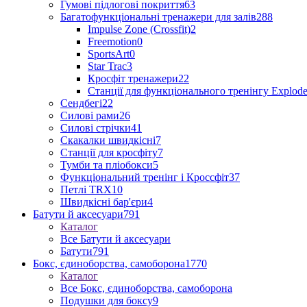
Гумові підлогові покриття
63
Багатофункціональні тренажери для залів
288
Impulse Zone (Crossfit)
2
Freemotion
0
SportsArt
0
Star Trac
3
Кросфіт тренажери
22
Станції для функціонального тренінгу Explod
Сендбегі
22
Силові рами
26
Силові стрічки
41
Скакалки швидкісні
7
Станції для кросфіту
7
Тумби та пліобокси
5
Функціональний тренінг і Кроссфіт
37
Петлі TRX
10
Швидкісні бар'єри
4
Батути й аксесуари
791
Каталог
Все Батути й аксесуари
Батути
791
Бокс, єдиноборства, самоборона
1770
Каталог
Все Бокс, єдиноборства, самоборона
Подушки для боксу
9