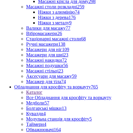
Масажні крісла для дому
298
Масажні столи розкладні
259
Ніжки з алюмінію
74
Ніжки з дерева
176
Ніжки з металу
9
Валики для масажу
77
Вібромасажери
26
Стаціонарні масажні столи
68
Ручні масажери
138
Масажери для ніг
109
Масажери для шиї
23
Масажні накидки
72
Масажні подушки
56
Масажні стільці
23
Аксесуари для масажу
59
Масажер для тіла
74
Обладнання для кросфіту та воркауту
765
Каталог
Все Обладнання для кросфіту та воркауту
Медболи
57
Болгарські мішки
13
Кувалди
4
Модульна станція для кросфіту
5
Таймери
4
Обважнювачі
164