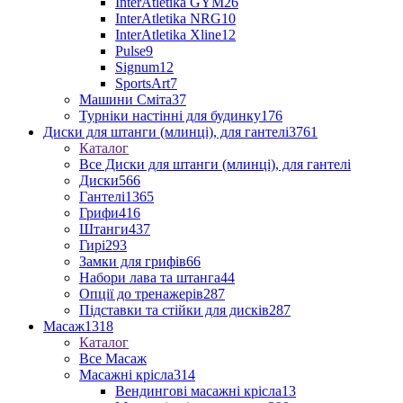
InterAtletika GYM
26
InterAtletika NRG
10
InterAtletika Xline
12
Pulse
9
Signum
12
SportsArt
7
Машини Сміта
37
Турніки настінні для будинку
176
Диски для штанги (млинці), для гантелі
3761
Каталог
Все Диски для штанги (млинці), для гантелі
Диски
566
Гантелі
1365
Грифи
416
Штанги
437
Гирі
293
Замки для грифів
66
Набори лава та штанга
44
Опції до тренажерів
287
Підставки та стійки для дисків
287
Масаж
1318
Каталог
Все Масаж
Масажні крісла
314
Вендингові масажні крісла
13