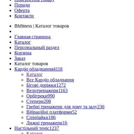
Поради
Оферта
Контакти
Bhfitness | Каталог товаров
Главная страница
Каталог
Персональный раздел
Корзина
Заказ
Каталог товаров
Кардіо обладнання
4118
Каталог
Все Кардіо обладнання
Бігові доріжки
1272
Велотренажери
1163
Орбітреки
990
Степери
208
Гребні тренажери для дому та залу
236
Вібраційні платформи
52
Спінбайки
186
Лижні тренажери
16
Настільний теніс
1237
Каталог