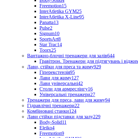
Body-Solid
4
Freemotion
15
InterAtletika GYM
25
InterAtletika X-Line
95
Panatta
13
Pulse
2
Signum
10
SportsArt
8
Star Trac
14
Toorx
25
Вантажно-блочні тренажери для залів
644
Гравітрон. Тренажери для підтягувань і відж
Лави, стійки для преса та жиму
929
Гіперекстензія
95
Лави для жиму
127
Лави універсальні
42
Столи для армреслінгу
16
Універсальні тренажери
27
Тренажери для преса, лави для жиму
94
Гідравлічні тренажери
22
Комбіновані станки
124
Лави стійки підставки для залу
229
Body-Solid
11
Eleiko
4
Freemotion
9