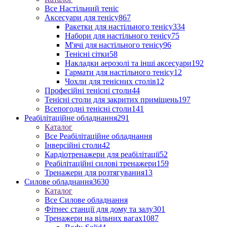
Все Настільний теніс
Аксесуари для тенісу
867
Ракетки для настільного тенісу
334
Набори для настільного тенісу
75
М'ячі для настільного тенісу
96
Тенісні сітки
58
Накладки аерозолі та інші аксесуари
192
Гармати для настільного тенісу
12
Чохли для тенісних столів
12
Професійні тенісні столи
44
Тенісні столи для закритих приміщень
197
Всепогодні тенісні столи
141
Реабілітаційне обладнання
291
Каталог
Все Реабілітаційне обладнання
Інверсійні столи
42
Кардіотренажери для реабілітації
52
Реабілітаційні силові тренажери
159
Тренажери для розтягування
13
Силове обладнання
3630
Каталог
Все Силове обладнання
Фітнес станції для дому та залу
301
Тренажери на вільних вагах
1087