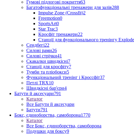
Гумові підлогові покриття
63
Багатофункціональні тренажери для залів
288
Impulse Zone (Crossfit)
2
Freemotion
0
SportsArt
0
Star Trac
3
Кросфіт тренажери
22
Станції для функціонального тренінгу Explod
Сендбегі
22
Силові рами
26
Силові стрічки
41
Скакалки швидкісні
7
Станції для кросфіту
7
Тумби та пліобокси
5
Функціональний тренінг і Кроссфіт
37
Петлі TRX
10
Швидкісні бар'єри
4
Батути й аксесуари
791
Каталог
Все Батути й аксесуари
Батути
791
Бокс, єдиноборства, самоборона
1770
Каталог
Все Бокс, єдиноборства, самоборона
Подушки для боксу
9