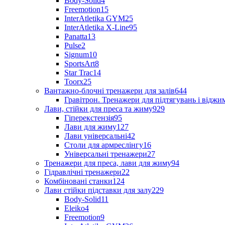
Body-Solid
4
Freemotion
15
InterAtletika GYM
25
InterAtletika X-Line
95
Panatta
13
Pulse
2
Signum
10
SportsArt
8
Star Trac
14
Toorx
25
Вантажно-блочні тренажери для залів
644
Гравітрон. Тренажери для підтягувань і відж
Лави, стійки для преса та жиму
929
Гіперекстензія
95
Лави для жиму
127
Лави універсальні
42
Столи для армреслінгу
16
Універсальні тренажери
27
Тренажери для преса, лави для жиму
94
Гідравлічні тренажери
22
Комбіновані станки
124
Лави стійки підставки для залу
229
Body-Solid
11
Eleiko
4
Freemotion
9