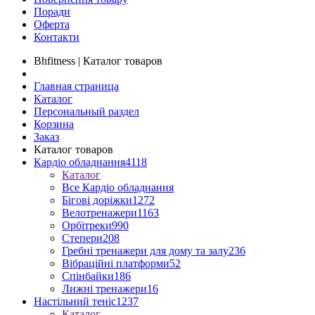
Поради
Оферта
Контакти
Bhfitness | Каталог товаров
Главная страница
Каталог
Персональный раздел
Корзина
Заказ
Каталог товаров
Кардіо обладнання
4118
Каталог
Все Кардіо обладнання
Бігові доріжки
1272
Велотренажери
1163
Орбітреки
990
Степери
208
Гребні тренажери для дому та залу
236
Вібраційні платформи
52
Спінбайки
186
Лижні тренажери
16
Настільний теніс
1237
Каталог