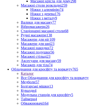
Масажні крісла для дому
298
Масажні столи розкладні
259
Ніжки з алюмінію
74
Ніжки з дерева
176
Ніжки з металу
9
Валики для масажу
77
Вібромасажери
26
Стаціонарні масажні столи
68
Ручні масажери
138
Масажери для ніг
109
Масажери для шиї
23
Масажні накидки
72
Масажні подушки
56
Масажні стільці
23
Аксесуари для масажу
59
Масажер для тіла
74
Обладнання для кросфіту та воркауту
765
Каталог
Все Обладнання для кросфіту та воркауту
Медболи
57
Болгарські мішки
13
Кувалди
4
Модульна станція для кросфіту
5
Таймери
4
Обважнювачі
164