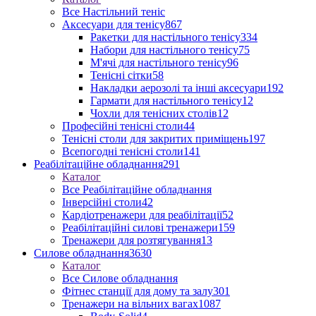
Все Настільний теніс
Аксесуари для тенісу
867
Ракетки для настільного тенісу
334
Набори для настільного тенісу
75
М'ячі для настільного тенісу
96
Тенісні сітки
58
Накладки аерозолі та інші аксесуари
192
Гармати для настільного тенісу
12
Чохли для тенісних столів
12
Професійні тенісні столи
44
Тенісні столи для закритих приміщень
197
Всепогодні тенісні столи
141
Реабілітаційне обладнання
291
Каталог
Все Реабілітаційне обладнання
Інверсійні столи
42
Кардіотренажери для реабілітації
52
Реабілітаційні силові тренажери
159
Тренажери для розтягування
13
Силове обладнання
3630
Каталог
Все Силове обладнання
Фітнес станції для дому та залу
301
Тренажери на вільних вагах
1087