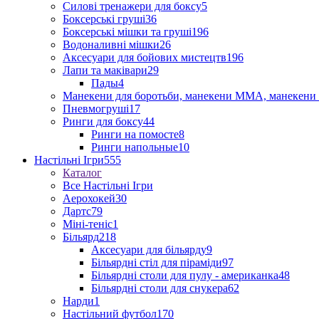
Силові тренажери для боксу
5
Боксерські груші
36
Боксерські мішки та груші
196
Водоналивні мішки
26
Аксесуари для бойових мистецтв
196
Лапи та маківари
29
Пады
4
Манекени для боротьби, манекени ММА, манекени 
Пневмогруші
17
Ринги для боксу
44
Ринги на помосте
8
Ринги напольные
10
Настільні Ігри
555
Каталог
Все Настільні Ігри
Аерохокей
30
Дартс
79
Міні-теніс
1
Більярд
218
Аксесуари для більярду
9
Більярдні стіл для піраміди
97
Більярдні столи для пулу - американка
48
Більярдні столи для снукера
62
Нарди
1
Настільний футбол
170