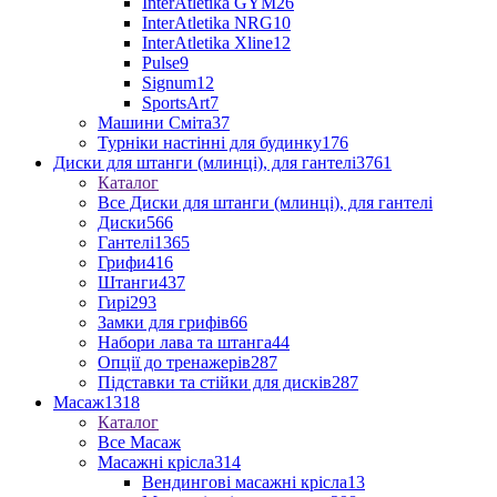
InterAtletika GYM
26
InterAtletika NRG
10
InterAtletika Xline
12
Pulse
9
Signum
12
SportsArt
7
Машини Сміта
37
Турніки настінні для будинку
176
Диски для штанги (млинці), для гантелі
3761
Каталог
Все Диски для штанги (млинці), для гантелі
Диски
566
Гантелі
1365
Грифи
416
Штанги
437
Гирі
293
Замки для грифів
66
Набори лава та штанга
44
Опції до тренажерів
287
Підставки та стійки для дисків
287
Масаж
1318
Каталог
Все Масаж
Масажні крісла
314
Вендингові масажні крісла
13