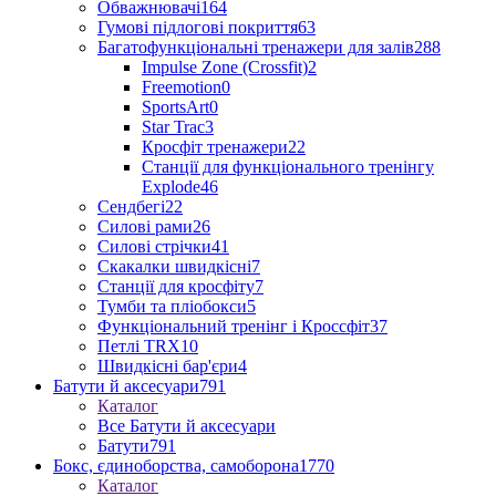
Обважнювачі
164
Гумові підлогові покриття
63
Багатофункціональні тренажери для залів
288
Impulse Zone (Crossfit)
2
Freemotion
0
SportsArt
0
Star Trac
3
Кросфіт тренажери
22
Станції для функціонального тренінгу
Explode
46
Сендбегі
22
Силові рами
26
Силові стрічки
41
Скакалки швидкісні
7
Станції для кросфіту
7
Тумби та пліобокси
5
Функціональний тренінг і Кроссфіт
37
Петлі TRX
10
Швидкісні бар'єри
4
Батути й аксесуари
791
Каталог
Все Батути й аксесуари
Батути
791
Бокс, єдиноборства, самоборона
1770
Каталог