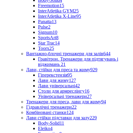
Body-Solid
4
Freemotion
15
InterAtletika GYM
25
InterAtletika X-Line
95
Panatta
13
Pulse
2
Signum
10
SportsArt
8
Star Trac
14
Toorx
25
Вантажно-блочні тренажери для залів
644
Гравітрон. Тренажери для підтягувань і
віджимань
21
Лави, стійки для преса та жиму
929
Гіперекстензія
95
Лави для жиму
127
Лави універсальні
42
Столи для армреслінгу
16
Універсальні тренажери
27
Тренажери для преса, лави для жиму
94
Гідравлічні тренажери
22
Комбіновані станки
124
Лави стійки підставки для залу
229
Body-Solid
11
Eleiko
4