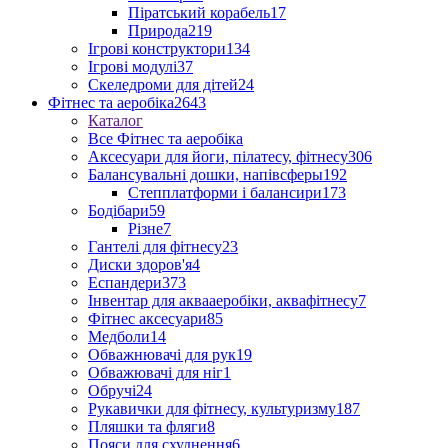
Піратський корабель
17
Природа
219
Ігрові конструктори
134
Ігрові модулі
37
Скеледроми для дітей
24
Фітнес та аеробіка
2643
Каталог
Все Фітнес та аеробіка
Аксесуари для йоги, пілатесу, фітнесу
306
Балансувальні дошки, напівсферы
192
Степплатформи і балансири
173
Бодібари
59
Різне
7
Гантелі для фітнесу
23
Диски здоров'я
4
Еспандери
373
Інвентар для аквааеробіки, аквафітнесу
7
Фітнес аксесуари
85
Медболи
14
Обважнювачі для рук
19
Обважювачі для ніг
1
Обручі
24
Рукавички для фітнесу, культуризму
187
Пляшки та фляги
8
Пояси для схуднення
6