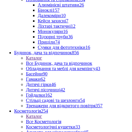
Алюмінієві штативи
26
Біноклі
157
Далекоміри
10
Кейси захисні
7
Ліхтарі тактичні
12
Монокуляри
16
Підзорні труби
36
Приціли
74
Сумки для фототехніки
16
Будинок, дача та відпочинок
856
Каталог
Все Будинок, дача та відпочинок
Обладнання та меблі для кемпінгу
43
Басейни
90
Гамаки
62
Дитячі гірки
46
Дитячі пісочниці
42
Гойдалки
162
Стільці садові та шезлонги
54
Тренажери для відкритого повітря
357
Косметологія
254
Каталог
Все Косметологія
Косметологічні кушетки
33