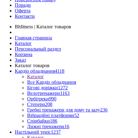
Поради
Оферта
Контакти
Bhfitness | Каталог товаров
Главная страница
Каталог
Персональный раздел
Корзина
Заказ
Каталог товаров
Кардіо обладнання
4118
Каталог
Все Кардіо обладнання
Бігові доріжки
1272
Велотренажери
1163
Орбітреки
990
Степери
208
Гребні тренажери для дому та залу
236
Вібраційні платформи
52
Спінбайки
186
Лижні тренажери
16
Настільний теніс
1237
Каталог