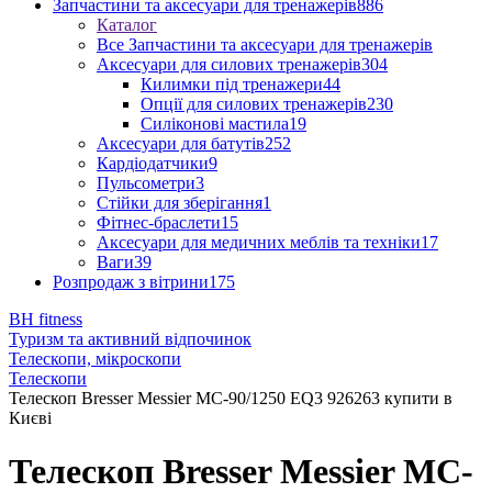
Запчастини та аксесуари для тренажерів
886
Каталог
Все Запчастини та аксесуари для тренажерів
Аксесуари для силових тренажерів
304
Килимки під тренажери
44
Опції для силових тренажерів
230
Силіконові мастила
19
Аксесуари для батутів
252
Кардіодатчики
9
Пульсометри
3
Стійки для зберігання
1
Фітнес-браслети
15
Аксесуари для медичних меблів та техніки
17
Ваги
39
Розпродаж з вітрини
175
BH fitness
Туризм та активний відпочинок
Телескопи, мікроскопи
Телескопи
Телескоп Bresser Messier MC-90/1250 EQ3 926263 купити в
Києві
Телескоп Bresser Messier MC-