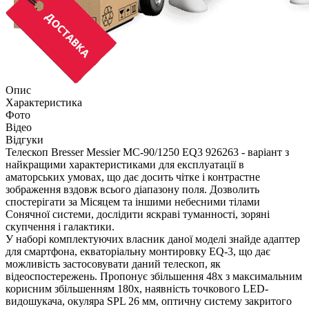
Опис
Характеристика
Фото
Відео
Відгуки
Телескоп Bresser Messier MC-90/1250 EQ3 926263 - варіант з
найкращими характеристиками для експлуатації в
аматорських умовах, що дає досить чітке і контрастне
зображення вздовж всього діапазону поля. Дозволить
спостерігати за Місяцем та іншими небесними тілами
Сонячної системи, дослідити яскраві туманності, зоряні
скупчення і галактики.
У наборі комплектуючих власник даної моделі знайде адаптер
для смартфона, екваторіальну монтировку EQ-3, що дає
можливість застосовувати даний телескоп, як
відеоспостережень. Пропонує збільшення 48х з максимальним
корисним збільшенням 180х, наявність точкового LED-
видошукача, окуляра SPL 26 мм, оптичну систему закритого