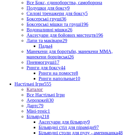
Все Бокс, єдиноборства, самоборона
Подушки для боксу
9
Силові тренажери для боксу
5
Боксерські груші
36
Боксерські мішки та груші
196
Водоналивні мішки
26
Аксесуари для бойових мистецтв
196
Лапи та маківари
29
Пады
4
Манекени для боротьби, манекени ММА,
манекени борцівські
26
Пневмогруші
17
Ринги для боксу
44
Ринги на помосте
8
Ринги напольные
10
Настільні Ігри
555
Каталог
Все Настільні Ігри
Аерохокей
30
Дартс
79
Міні-теніс
1
Більярд
218
Аксесуари для більярду
9
Більярдні стіл для піраміди
97
Більярдні столи для пулу - американка
48