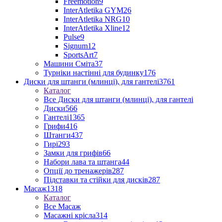
Freemotion
9
InterAtletika GYM
26
InterAtletika NRG
10
InterAtletika Xline
12
Pulse
9
Signum
12
SportsArt
7
Машини Сміта
37
Турніки настінні для будинку
176
Диски для штанги (млинці), для гантелі
3761
Каталог
Все Диски для штанги (млинці), для гантелі
Диски
566
Гантелі
1365
Грифи
416
Штанги
437
Гирі
293
Замки для грифів
66
Набори лава та штанга
44
Опції до тренажерів
287
Підставки та стійки для дисків
287
Масаж
1318
Каталог
Все Масаж
Масажні крісла
314