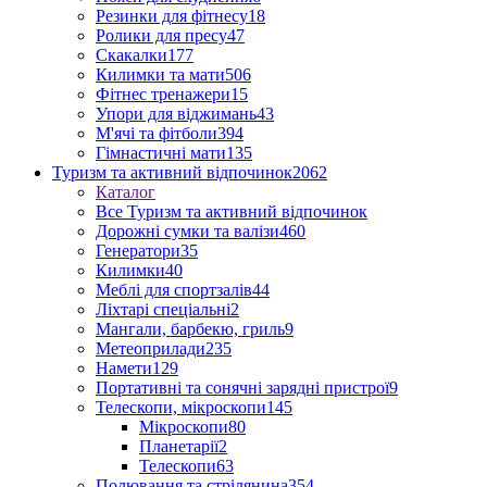
Резинки для фітнесу
18
Ролики для пресу
47
Скакалки
177
Килимки та мати
506
Фітнес тренажери
15
Упори для віджимань
43
М'ячі та фітболи
394
Гімнастичні мати
135
Туризм та активний відпочинок
2062
Каталог
Все Туризм та активний відпочинок
Дорожні сумки та валізи
460
Генератори
35
Килимки
40
Меблі для спортзалів
44
Ліхтарі спеціальні
2
Мангали, барбекю, гриль
9
Метеоприлади
235
Намети
129
Портативні та сонячні зарядні пристрої
9
Телескопи, мікроскопи
145
Мікроскопи
80
Планетарії
2
Телескопи
63
Полювання та стрілянина
354