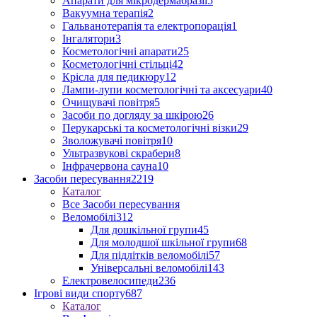
Апарати для мікродермабразії
5
Вакуумна терапія
2
Гальванотерапія та електропорація
1
Інгалятори
3
Косметологічні апарати
25
Косметологічні стільці
42
Крісла для педикюру
12
Лампи-лупи косметологічні та аксесуари
40
Очищувачі повітря
5
Засоби по догляду за шкірою
26
Перукарські та косметологічні візки
29
Зволожувачі повітря
10
Ультразвукові скрабери
8
Інфрачервона сауна
10
Засоби пересування
2219
Каталог
Все Засоби пересування
Веломобілі
312
Для дошкільної групи
45
Для молодшої шкільної групи
68
Для підлітків веломобілі
57
Універсальні веломобілі
143
Електровелосипеди
236
Ігрові види спорту
687
Каталог