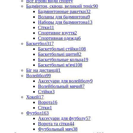
Все Ігрові види спорту
Бадмінтон, сквош, великий теніс
90
Бадминтонные ракетки
32
Воланы для бадминтона
9
Наборы для бадминтона
13
Сітки
11
Спортивне взуття
2
Спортивная одежда
6
Баскетбол
317
Баскетбольні стійки
108
Баскетбольні щити
82
Баскетбольные кольца
19
Баскетбольні м'ячі
108
Біг на дистанції
1
Волейбол
99
Аксесуари для волейболу
9
Волейбольный мячи
87
Стійки
3
Хокей
17
Ворота
16
Сітки
1
Футбол
163
Аксесуари для футболу
57
Ворота та сітки
44
Футбольный мяч
38