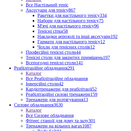
Все Настільний теніс
Аксесуари для тенісу
867
Ракетки для настільного тенісу
334
Набори для настільного тенісу
75
М'ячі для настільного тенісу
96
Тенісні сітки
58
Накладки аерозолі та інші аксесуари
192
Гармати для настільного тенісу
12
Чохли для тенісних столів
12
Професійні тенісні столи
44
Тенісні столи для закритих приміщень
197
Всепогодні тенісні столи
141
Реабілітаційне обладнання
291
Каталог
Все Реабілітаційне обладнання
Інверсійні столи
42
Кардіотренажери для реабілітації
52
Реабілітаційні силові тренажери
159
Тренажери для розтягування
13
Силове обладнання
3630
Каталог
Все Силове обладнання
Фітнес станції для дому та залу
301
Тренажери на вільних вагах
1087