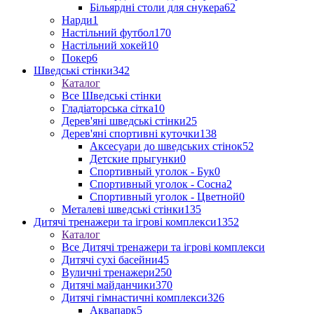
Більярдні столи для снукера
62
Нарди
1
Настільний футбол
170
Настільний хокей
10
Покер
6
Шведські стінки
342
Каталог
Все Шведські стінки
Гладіаторська сітка
10
Дерев'яні шведські стінки
25
Дерев'яні спортивні куточки
138
Аксесуари до шведських стінок
52
Детские прыгунки
0
Спортивный уголок - Бук
0
Спортивный уголок - Сосна
2
Спортивный уголок - Цветной
0
Металеві шведські стінки
135
Дитячі тренажери та ігрові комплекси
1352
Каталог
Все Дитячі тренажери та ігрові комплекси
Дитячі сухі басейни
45
Вуличні тренажери
250
Дитячі майданчики
370
Дитячі гімнастичні комплекси
326
Аквапарк
5