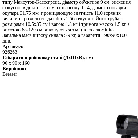
типу Максутов-Кассегрена, діаметр об'єктива 9 см, значення
фокусної відстані 125 см, світлосилу 1:14, діаметр посадки
окуляра 31,75 мм, проницающую здатність 11.0 зоряних
величин і роздільну здатність 1.56 секунди. Його труба з
розмірами 10,5х35 см і вагою 1,8 кг і тринога масою 1,5 кг з
висотою 68-120 см виконуються з міцного алюмінію.
Загальна маса виробу склала 5,9 кг, а габарити - 90х90х160
див.
Артикул:
926263
Габарити в робочому стані (ДхШхВ), см:
90 х 90 х 160
Виробник:
Bresser