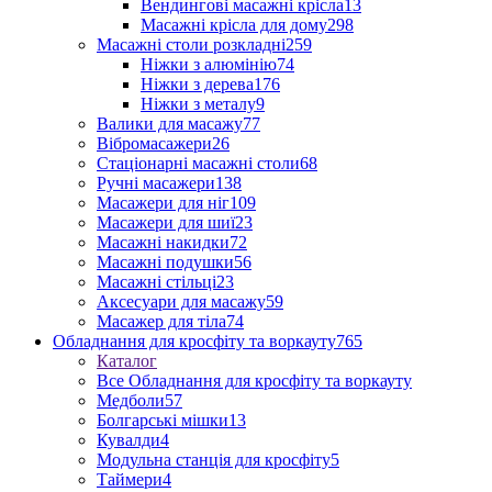
Вендингові масажні крісла
13
Масажні крісла для дому
298
Масажні столи розкладні
259
Ніжки з алюмінію
74
Ніжки з дерева
176
Ніжки з металу
9
Валики для масажу
77
Вібромасажери
26
Стаціонарні масажні столи
68
Ручні масажери
138
Масажери для ніг
109
Масажери для шиї
23
Масажні накидки
72
Масажні подушки
56
Масажні стільці
23
Аксесуари для масажу
59
Масажер для тіла
74
Обладнання для кросфіту та воркауту
765
Каталог
Все Обладнання для кросфіту та воркауту
Медболи
57
Болгарські мішки
13
Кувалди
4
Модульна станція для кросфіту
5
Таймери
4