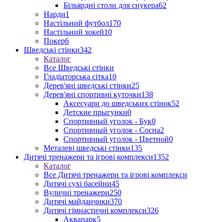
Більярдні столи для снукера
62
Нарди
1
Настільний футбол
170
Настільний хокей
10
Покер
6
Шведські стінки
342
Каталог
Все Шведські стінки
Гладіаторська сітка
10
Дерев'яні шведські стінки
25
Дерев'яні спортивні куточки
138
Аксесуари до шведських стінок
52
Детские прыгунки
0
Спортивный уголок - Бук
0
Спортивный уголок - Сосна
2
Спортивный уголок - Цветной
0
Металеві шведські стінки
135
Дитячі тренажери та ігрові комплекси
1352
Каталог
Все Дитячі тренажери та ігрові комплекси
Дитячі сухі басейни
45
Вуличні тренажери
250
Дитячі майданчики
370
Дитячі гімнастичні комплекси
326
Аквапарк
5