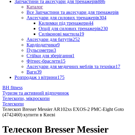
Запчастини та аксесуари для тренажерів
886
Каталог
Все Запчастини та аксесуари для тренажерів
Аксесуари для силових тренажерів
304
Килимки під тренажери
44
Опції для силових тренажерів
230
Силіконові мастила
19
Аксесуари для батутів
252
Кардіодатчики
9
Пульсометри
3
Стійки для зберігання
1
Фітнес-браслети
15
Аксесуари для медичних меблів та техніки
17
Ваги
39
Розпродаж з вітрини
175
BH fitness
Туризм та активний відпочинок
Телескопи, мікроскопи
Телескопи
Телескоп Bresser Messier AR102xs EXOS-2 PMC-Eight Goto
(4742460) купити в Києві
Телескоп Bresser Messier