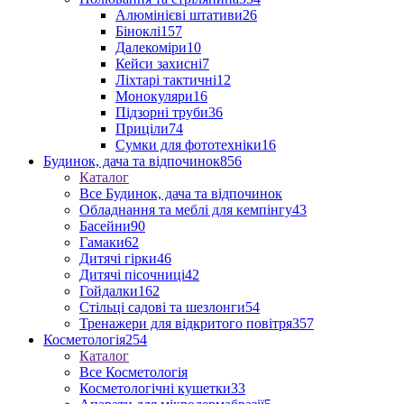
Алюмінієві штативи
26
Біноклі
157
Далекоміри
10
Кейси захисні
7
Ліхтарі тактичні
12
Монокуляри
16
Підзорні труби
36
Приціли
74
Сумки для фототехніки
16
Будинок, дача та відпочинок
856
Каталог
Все Будинок, дача та відпочинок
Обладнання та меблі для кемпінгу
43
Басейни
90
Гамаки
62
Дитячі гірки
46
Дитячі пісочниці
42
Гойдалки
162
Стільці садові та шезлонги
54
Тренажери для відкритого повітря
357
Косметологія
254
Каталог
Все Косметологія
Косметологічні кушетки
33