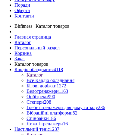
Поради
Оферта
Контакти
Bhfitness | Каталог товаров
Главная страница
Каталог
Персональный раздел
Корзина
Заказ
Каталог товаров
Кардіо обладнання
4118
Каталог
Все Кардіо обладнання
Бігові доріжки
1272
Велотренажери
1163
Орбітреки
990
Степери
208
Гребні тренажери для дому та залу
236
Вібраційні платформи
52
Спінбайки
186
Лижні тренажери
16
Настільний теніс
1237
Каталог