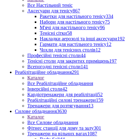
Все Настільний теніс
Аксесуари для тенісу
867
Ракетки для настільного тенісу
334
Набори для настільного тенісу
75
М'ячі для настільного тенісу
96
Тенісні сітки
58
Накладки аерозолі та інші аксесуари
192
Гармати для настільного тенісу
12
Чохли для тенісних столів
12
Професійні тенісні столи
44
Тенісні столи для закритих приміщень
197
Всепогодні тенісні столи
141
Реабілітаційне обладнання
291
Каталог
Все Реабілітаційне обладнання
Інверсійні столи
42
Кардіотренажери для реабілітації
52
Реабілітаційні силові тренажери
159
Тренажери для розтягування
13
Силове обладнання
3630
Каталог
Все Силове обладнання
Фітнес станції для дому та залу
301
Тренажери на вільних вагах
1087