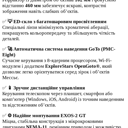
відстанню
460 мм
забезпечує яскраві, контрастні
зображення навіть слабких об’єктів.
✅
💡 ED-скло з багатошаровим просвітленням
Спеціальні лінзи мінімізують хроматичні аберації,
покращують кольоропередачу та збільшують чіткість
деталей.
✅
🚀 Автоматична система наведення GoTo (PMC-
Eight)
Сучасне керування з 8-ядерним процесором, Wi-Fi-
модулем і додатком
ExploreStars OpenGoto®
, який
дозволяє легко орієнтуватися серед зірок і об’єктів
Мессьє.
✅
📱 Зручне дистанційне управління
Керування телескопом через планшет, смартфон або
комп’ютер (Windows, iOS, Android) із точним наведенням
та відстеженням об’єктів.
✅
⚙️ Надійне монтування EXOS-2 GT
Міцна, стабільна конструкція з мікрокроковими
двигунами
NEMA-11
, ремінним приводом і можливістю