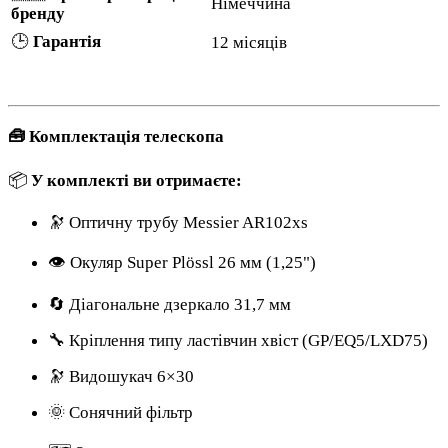
Німеччина
бренду
🕒
Гарантія
12 місяців
🧰 Комплектація телескопа
📦
У комплекті ви отримаєте:
🔭 Оптичну трубу Messier AR102xs
👁️ Окуляр Super Plössl 26 мм (1,25")
🔄 Діагональне дзеркало 31,7 мм
🔧 Кріплення типу ластівчин хвіст (GP/EQ5/LXD75)
🔭 Видошукач 6×30
🌞 Сонячний фільтр