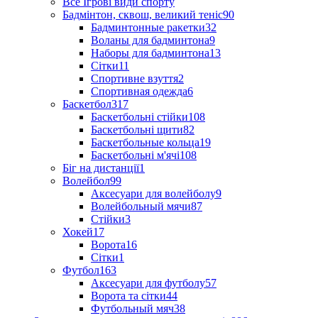
Все Ігрові види спорту
Бадмінтон, сквош, великий теніс
90
Бадминтонные ракетки
32
Воланы для бадминтона
9
Наборы для бадминтона
13
Сітки
11
Спортивне взуття
2
Спортивная одежда
6
Баскетбол
317
Баскетбольні стійки
108
Баскетбольні щити
82
Баскетбольные кольца
19
Баскетбольні м'ячі
108
Біг на дистанції
1
Волейбол
99
Аксесуари для волейболу
9
Волейбольный мячи
87
Стійки
3
Хокей
17
Ворота
16
Сітки
1
Футбол
163
Аксесуари для футболу
57
Ворота та сітки
44
Футбольный мяч
38