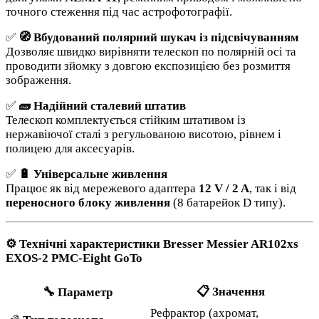
точного стеження під час астрофотографії.
✅
🧭 Вбудований полярний шукач із підсвічуванням
Дозволяє швидко вирівняти телескоп по полярній осі та
проводити зйомку з довгою експозицією без розмиття
зображення.
✅
🧱 Надійний сталевий штатив
Телескоп комплектується стійким штативом із
нержавіючої сталі з регульованою висотою, рівнем і
полицею для аксесуарів.
✅
🔋 Універсальне живлення
Працює як від мережевого адаптера
12 V / 2 A
, так і від
переносного блоку живлення
(8 батарейок D типу).
⚙️ Технічні характеристики Bresser Messier AR102xs
EXOS-2 PMC-Eight GoTo
📋
Значення
🔧
Параметр
Рефрактор (ахромат,