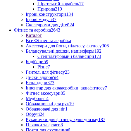
Піратський корабель
17
Природа
219
Ігрові конструктори
134
Ігрові модулі
37
Скеледроми для дітей
24
Фітнес та аеробіка
2643
Каталог
Все Фітнес та аеробіка
Аксесуари для йоги, пілатесу, фітнесу
306
Балансувальні дошки, напівсферы
192
Степплатформи і балансири
173
Бодібари
59
Різне
7
Гантелі для фітнесу
23
Диски здоров'я
4
Еспандери
373
Інвентар для аквааеробіки, аквафітнесу
7
Фітнес аксесуари
85
Медболи
14
Обважнювачі для рук
19
Обважювачі для ніг
1
Обручі
24
Рукавички для фітнесу, культуризму
187
Пляшки та фляги
8
Пояси для схуднення
6