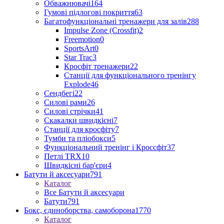
Обважнювачі
164
Гумові підлогові покриття
63
Багатофункціональні тренажери для залів
288
Impulse Zone (Crossfit)
2
Freemotion
0
SportsArt
0
Star Trac
3
Кросфіт тренажери
22
Станції для функціонального тренінгу
Explode
46
Сендбегі
22
Силові рами
26
Силові стрічки
41
Скакалки швидкісні
7
Станції для кросфіту
7
Тумби та пліобокси
5
Функціональний тренінг і Кроссфіт
37
Петлі TRX
10
Швидкісні бар'єри
4
Батути й аксесуари
791
Каталог
Все Батути й аксесуари
Батути
791
Бокс, єдиноборства, самоборона
1770
Каталог