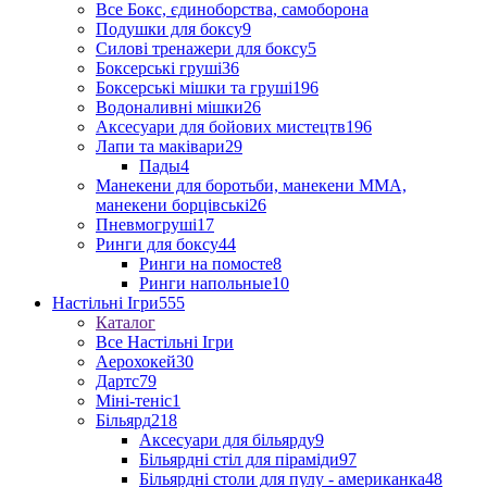
Все Бокс, єдиноборства, самоборона
Подушки для боксу
9
Силові тренажери для боксу
5
Боксерські груші
36
Боксерські мішки та груші
196
Водоналивні мішки
26
Аксесуари для бойових мистецтв
196
Лапи та маківари
29
Пады
4
Манекени для боротьби, манекени ММА,
манекени борцівські
26
Пневмогруші
17
Ринги для боксу
44
Ринги на помосте
8
Ринги напольные
10
Настільні Ігри
555
Каталог
Все Настільні Ігри
Аерохокей
30
Дартс
79
Міні-теніс
1
Більярд
218
Аксесуари для більярду
9
Більярдні стіл для піраміди
97
Більярдні столи для пулу - американка
48