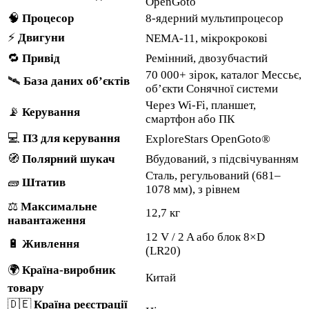
OpenGoto
🧠
Процесор
8-ядерний мультипроцесор
⚡
Двигуни
NEMA-11, мікрокрокові
🔁
Привід
Ремінний, двозубчастий
70 000+ зірок, каталог Мессьє,
🛰️
База даних об’єктів
об’єкти Сонячної системи
Через Wi-Fi, планшет,
📡
Керування
смартфон або ПК
💻
ПЗ для керування
ExploreStars OpenGoto®
🧭
Полярний шукач
Вбудований, з підсвічуванням
Сталь, регульований (681–
🧱
Штатив
1078 мм), з рівнем
⚖️
Максимальне
12,7 кг
навантаження
12 V / 2 A або блок 8×D
🔋
Живлення
(LR20)
🌍
Країна-виробник
Китай
товару
🇩🇪
Країна реєстрації