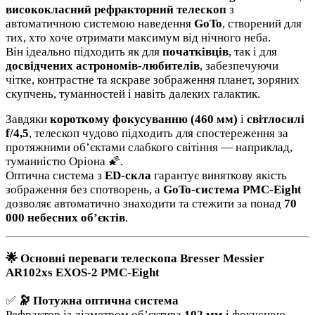
висококласний рефракторний телескоп
з
автоматичною системою наведення
GoTo
, створений для
тих, хто хоче отримати максимум від нічного неба.
Він ідеально підходить як для
початківців
, так і для
досвідчених астрономів-любителів
, забезпечуючи
чітке, контрастне та яскраве зображення планет, зоряних
скупчень, туманностей і навіть далеких галактик.
Завдяки
короткому фокусуванню (460 мм)
і
світлосилі
f/4,5
, телескоп чудово підходить для спостереження за
протяжними об’єктами слабкого світіння — наприклад,
туманністю Оріона 🌠.
Оптична система з
ED-скла
гарантує виняткову якість
зображення без спотворень, а
GoTo-система PMC-Eight
дозволяє автоматично знаходити та стежити за понад
70
000 небесних об’єктів
.
🌟 Основні переваги телескопа Bresser Messier
AR102xs EXOS-2 PMC-Eight
✅
🔭 Потужна оптична система
Рефрактор із діаметром об’єктива
102 мм
і фокусною