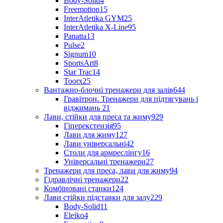
Body-Solid
4
Freemotion
15
InterAtletika GYM
25
InterAtletika X-Line
95
Panatta
13
Pulse
2
Signum
10
SportsArt
8
Star Trac
14
Toorx
25
Вантажно-блочні тренажери для залів
644
Гравітрон. Тренажери для підтягувань і
віджимань
21
Лави, стійки для преса та жиму
929
Гіперекстензія
95
Лави для жиму
127
Лави універсальні
42
Столи для армреслінгу
16
Універсальні тренажери
27
Тренажери для преса, лави для жиму
94
Гідравлічні тренажери
22
Комбіновані станки
124
Лави стійки підставки для залу
229
Body-Solid
11
Eleiko
4