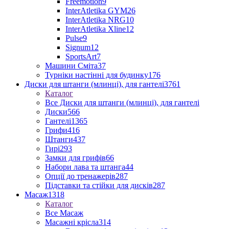
Freemotion
9
InterAtletika GYM
26
InterAtletika NRG
10
InterAtletika Xline
12
Pulse
9
Signum
12
SportsArt
7
Машини Сміта
37
Турніки настінні для будинку
176
Диски для штанги (млинці), для гантелі
3761
Каталог
Все Диски для штанги (млинці), для гантелі
Диски
566
Гантелі
1365
Грифи
416
Штанги
437
Гирі
293
Замки для грифів
66
Набори лава та штанга
44
Опції до тренажерів
287
Підставки та стійки для дисків
287
Масаж
1318
Каталог
Все Масаж
Масажні крісла
314