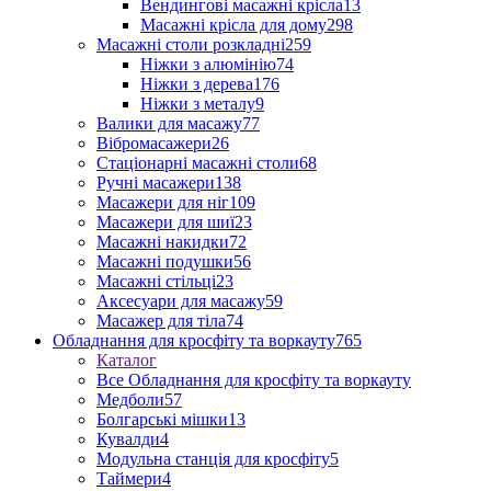
Вендингові масажні крісла
13
Масажні крісла для дому
298
Масажні столи розкладні
259
Ніжки з алюмінію
74
Ніжки з дерева
176
Ніжки з металу
9
Валики для масажу
77
Вібромасажери
26
Стаціонарні масажні столи
68
Ручні масажери
138
Масажери для ніг
109
Масажери для шиї
23
Масажні накидки
72
Масажні подушки
56
Масажні стільці
23
Аксесуари для масажу
59
Масажер для тіла
74
Обладнання для кросфіту та воркауту
765
Каталог
Все Обладнання для кросфіту та воркауту
Медболи
57
Болгарські мішки
13
Кувалди
4
Модульна станція для кросфіту
5
Таймери
4