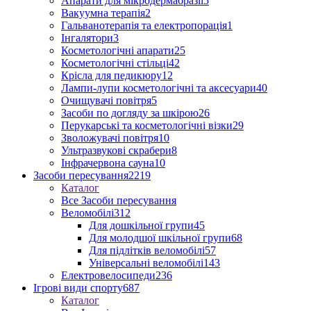
Апарати для мікродермабразії
5
Вакуумна терапія
2
Гальванотерапія та електропорація
1
Інгалятори
3
Косметологічні апарати
25
Косметологічні стільці
42
Крісла для педикюру
12
Лампи-лупи косметологічні та аксесуари
40
Очищувачі повітря
5
Засоби по догляду за шкірою
26
Перукарські та косметологічні візки
29
Зволожувачі повітря
10
Ультразвукові скрабери
8
Інфрачервона сауна
10
Засоби пересування
2219
Каталог
Все Засоби пересування
Веломобілі
312
Для дошкільної групи
45
Для молодшої шкільної групи
68
Для підлітків веломобілі
57
Універсальні веломобілі
143
Електровелосипеди
236
Ігрові види спорту
687
Каталог