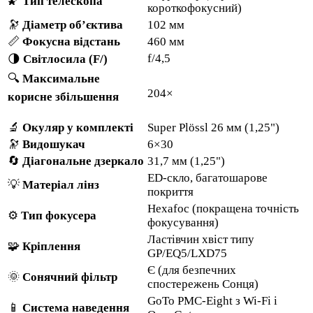
🌠
Тип телескопа
короткофокусний)
🔭
Діаметр об’єктива
102 мм
📏
Фокусна відстань
460 мм
f/4,5
🌗
Світлосила (F/)
🔍
Максимальне
204×
корисне збільшення
🔬
Окуляр у комплекті
Super Plössl 26 мм (1,25")
🔭
Видошукач
6×30
🔄
Діагональне дзеркало
31,7 мм (1,25")
ED-скло, багатошарове
💡
Матеріал лінз
покриття
Hexafoc (покращена точність
⚙️
Тип фокусера
фокусування)
Ластівчин хвіст типу
🧩
Кріплення
GP/EQ5/LXD75
Є (для безпечних
🌞
Сонячний фільтр
спостережень Сонця)
GoTo PMC-Eight з Wi-Fi і
📱
Система наведення