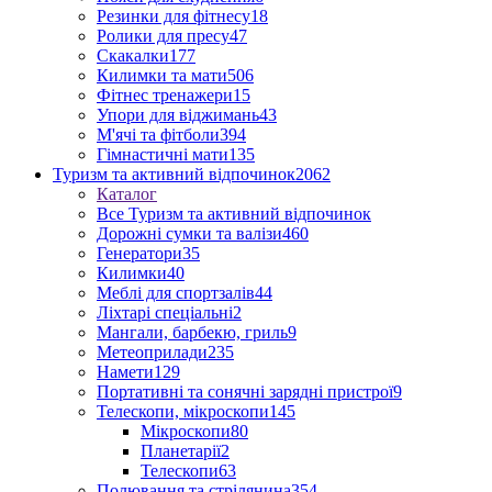
Резинки для фітнесу
18
Ролики для пресу
47
Скакалки
177
Килимки та мати
506
Фітнес тренажери
15
Упори для віджимань
43
М'ячі та фітболи
394
Гімнастичні мати
135
Туризм та активний відпочинок
2062
Каталог
Все Туризм та активний відпочинок
Дорожні сумки та валізи
460
Генератори
35
Килимки
40
Меблі для спортзалів
44
Ліхтарі спеціальні
2
Мангали, барбекю, гриль
9
Метеоприлади
235
Намети
129
Портативні та сонячні зарядні пристрої
9
Телескопи, мікроскопи
145
Мікроскопи
80
Планетарії
2
Телескопи
63
Полювання та стрілянина
354