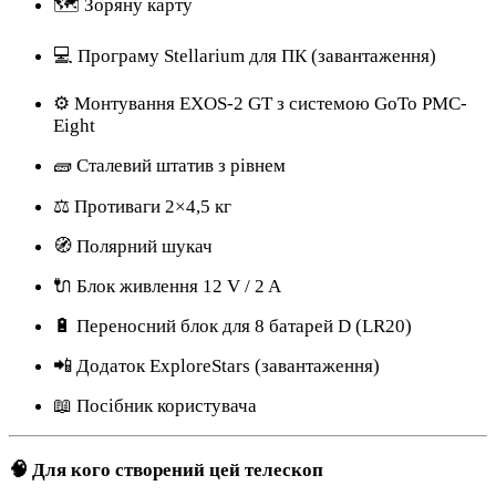
🗺️ Зоряну карту
💻 Програму Stellarium для ПК (завантаження)
⚙️ Монтування EXOS-2 GT з системою GoTo PMC-
Eight
🧱 Сталевий штатив з рівнем
⚖️ Противаги 2×4,5 кг
🧭 Полярний шукач
🔌 Блок живлення 12 V / 2 A
🔋 Переносний блок для 8 батарей D (LR20)
📲 Додаток ExploreStars (завантаження)
📖 Посібник користувача
🧠 Для кого створений цей телескоп