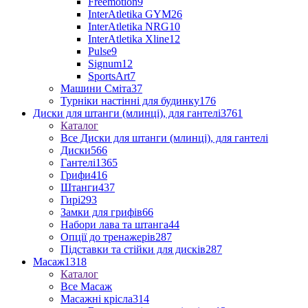
Freemotion
9
InterAtletika GYM
26
InterAtletika NRG
10
InterAtletika Xline
12
Pulse
9
Signum
12
SportsArt
7
Машини Сміта
37
Турніки настінні для будинку
176
Диски для штанги (млинці), для гантелі
3761
Каталог
Все Диски для штанги (млинці), для гантелі
Диски
566
Гантелі
1365
Грифи
416
Штанги
437
Гирі
293
Замки для грифів
66
Набори лава та штанга
44
Опції до тренажерів
287
Підставки та стійки для дисків
287
Масаж
1318
Каталог
Все Масаж
Масажні крісла
314