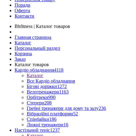
Поради
Оферта
Контакти
Bhfitness | Каталог товаров
Главная страница
Каталог
Персональный раздел
Корзина
Заказ
Каталог товаров
Кардіо обладнання
4118
Каталог
Все Кардіо обладнання
Бігові доріжки
1272
Велотренажери
1163
Орбітреки
990
Степери
208
Гребні тренажери для дому та залу
236
Вібраційні платформи
52
Спінбайки
186
Лижні тренажери
16
Настільний теніс
1237
Каталог