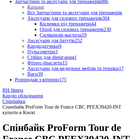
Запчастини та аксесуари для тренажерів
886
Каталог
Все Запчастини та аксесуари для тренажерів
Аксесуари для силових тренажерів
304
Килимки під тренажери
44
Опції для силових тренажерів
230
Силіконові мастила
19
Аксесуари для батутів
252
Кардіодатчики
9
Пульсометри
3
Стійки для зберігання
1
Фітнес-браслети
15
Аксесуари для медичних меблів та техніки
17
Ваги
39
Розпродаж з вітрини
175
BH fitness
Кардіо обладнання
Спінбайки
Спинбайк ProForm Tour de France CBC PFEX39420-INT
купити в Києві
Спінбайк ProForm Tour de