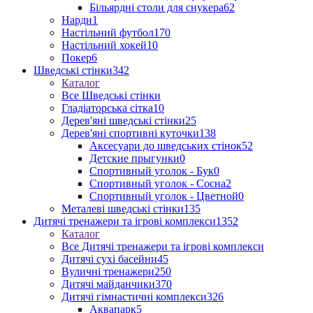
Більярдні столи для снукера
62
Нарди
1
Настільний футбол
170
Настільний хокей
10
Покер
6
Шведські стінки
342
Каталог
Все Шведські стінки
Гладіаторська сітка
10
Дерев'яні шведські стінки
25
Дерев'яні спортивні куточки
138
Аксесуари до шведських стінок
52
Детские прыгунки
0
Спортивный уголок - Бук
0
Спортивный уголок - Сосна
2
Спортивный уголок - Цветной
0
Металеві шведські стінки
135
Дитячі тренажери та ігрові комплекси
1352
Каталог
Все Дитячі тренажери та ігрові комплекси
Дитячі сухі басейни
45
Вуличні тренажери
250
Дитячі майданчики
370
Дитячі гімнастичні комплекси
326
Аквапарк
5