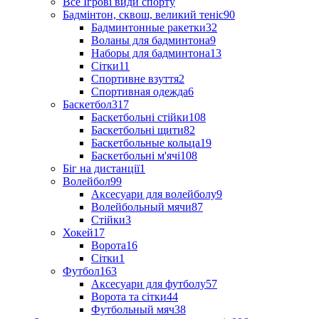
Все Ігрові види спорту
Бадмінтон, сквош, великий теніс
90
Бадминтонные ракетки
32
Воланы для бадминтона
9
Наборы для бадминтона
13
Сітки
11
Спортивне взуття
2
Спортивная одежда
6
Баскетбол
317
Баскетбольні стійки
108
Баскетбольні щити
82
Баскетбольные кольца
19
Баскетбольні м'ячі
108
Біг на дистанції
1
Волейбол
99
Аксесуари для волейболу
9
Волейбольный мячи
87
Стійки
3
Хокей
17
Ворота
16
Сітки
1
Футбол
163
Аксесуари для футболу
57
Ворота та сітки
44
Футбольный мяч
38