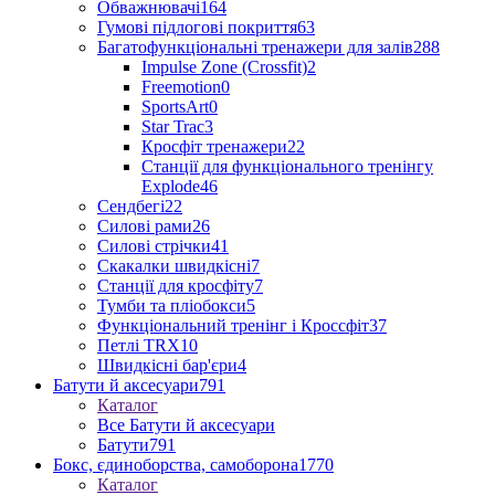
Обважнювачі
164
Гумові підлогові покриття
63
Багатофункціональні тренажери для залів
288
Impulse Zone (Crossfit)
2
Freemotion
0
SportsArt
0
Star Trac
3
Кросфіт тренажери
22
Станції для функціонального тренінгу
Explode
46
Сендбегі
22
Силові рами
26
Силові стрічки
41
Скакалки швидкісні
7
Станції для кросфіту
7
Тумби та пліобокси
5
Функціональний тренінг і Кроссфіт
37
Петлі TRX
10
Швидкісні бар'єри
4
Батути й аксесуари
791
Каталог
Все Батути й аксесуари
Батути
791
Бокс, єдиноборства, самоборона
1770
Каталог