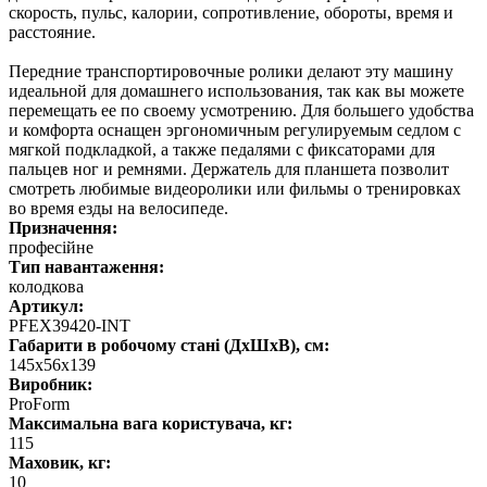
скорость, пульс, калории, сопротивление, обороты, время и
расстояние.
Передние транспортировочные ролики делают эту машину
идеальной для домашнего использования, так как вы можете
перемещать ее по своему усмотрению. Для большего удобства
и комфорта оснащен эргономичным регулируемым седлом с
мягкой подкладкой, а также педалями с фиксаторами для
пальцев ног и ремнями. Держатель для планшета позволит
смотреть любимые видеоролики или фильмы о тренировках
во время езды на велосипеде.
Призначення:
професійне
Тип навантаження:
колодкова
Артикул:
PFEX39420-INT
Габарити в робочому стані (ДхШхВ), см:
145x56x139
Виробник:
ProForm
Максимальна вага користувача, кг:
115
Маховик, кг:
10