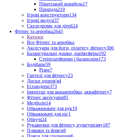
Піратський корабель
17
Природа
219
Ігрові конструктори
134
Ігрові модулі
37
Скеледроми для дітей
24
Фітнес та аеробіка
2643
Каталог
Все Фітнес та аеробіка
Аксесуари для йоги, пілатесу, фітнесу
306
Балансувальні дошки, напівсферы
192
Степплатформи і балансири
173
Бодібари
59
Різне
7
Гантелі для фітнесу
23
Диски здоров'я
4
Еспандери
373
Інвентар для аквааеробіки, аквафітнесу
7
Фітнес аксесуари
85
Медболи
14
Обважнювачі для рук
19
Обважювачі для ніг
1
Обручі
24
Рукавички для фітнесу, культуризму
187
Пляшки та фляги
8
Пояси для схуднення
6