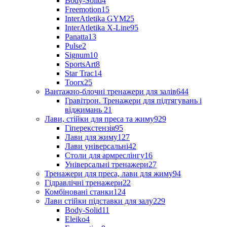
Body-Solid
4
Freemotion
15
InterAtletika GYM
25
InterAtletika X-Line
95
Panatta
13
Pulse
2
Signum
10
SportsArt
8
Star Trac
14
Toorx
25
Вантажно-блочні тренажери для залів
644
Гравітрон. Тренажери для підтягувань і
віджимань
21
Лави, стійки для преса та жиму
929
Гіперекстензія
95
Лави для жиму
127
Лави універсальні
42
Столи для армреслінгу
16
Універсальні тренажери
27
Тренажери для преса, лави для жиму
94
Гідравлічні тренажери
22
Комбіновані станки
124
Лави стійки підставки для залу
229
Body-Solid
11
Eleiko
4