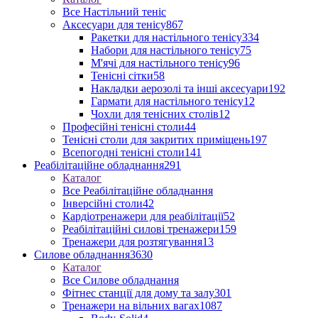
Все Настільний теніс
Аксесуари для тенісу
867
Ракетки для настільного тенісу
334
Набори для настільного тенісу
75
М'ячі для настільного тенісу
96
Тенісні сітки
58
Накладки аерозолі та інші аксесуари
192
Гармати для настільного тенісу
12
Чохли для тенісних столів
12
Професійні тенісні столи
44
Тенісні столи для закритих приміщень
197
Всепогодні тенісні столи
141
Реабілітаційне обладнання
291
Каталог
Все Реабілітаційне обладнання
Інверсійні столи
42
Кардіотренажери для реабілітації
52
Реабілітаційні силові тренажери
159
Тренажери для розтягування
13
Силове обладнання
3630
Каталог
Все Силове обладнання
Фітнес станції для дому та залу
301
Тренажери на вільних вагах
1087