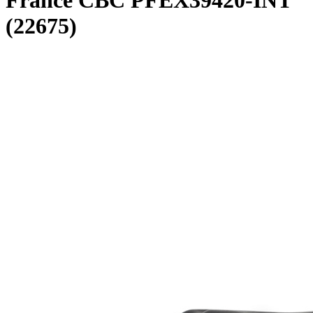
France CBC PFEX39420-INT
(22675)