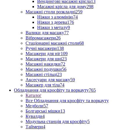
Вендингові масажні крісла
13
Масажні крісла для дому
298
Масажні столи розкладні
259
Ніжки з алюмінію
74
Ніжки з дерева
176
Ніжки з металу
9
Валики для масажу
77
Вібромасажери
26
Стаціонарні масажні столи
68
Ручні масажери
138
Масажери для ніг
109
Масажери для шиї
23
Масажні накидки
72
Масажні подушки
56
Масажні стільці
23
Аксесуари для масажу
59
Масажер для тіла
74
Обладнання для кросфіту та воркауту
765
Каталог
Все Обладнання для кросфіту та воркауту
Медболи
57
Болгарські мішки
13
Кувалди
4
Модульна станція для кросфіту
5
Таймери
4