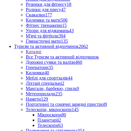
Резинки для фітнесу
18
Ролики для пресу
47
Скакалки
177
Килимки та мати
506
Фітнес тренажери
15
Упори для віджимань
43
М'ячі та фітболи
394
Гімнастичні мати
135
Туризм та активний відпочинок
2062
Каталог
Все Туризм та активний відпочинок
Дорожні сумки та валізи
460
Генератори
35
Килимки
40
Меблі для спортзалів
44
Ліхтарі спеціальні
2
Мангали, барбекю, гриль
9
Метеоприлади
235
Намети
129
Портативні та сонячні зарядні пристрої
9
Телескопи, мікроскопи
145
Мікроскопи
80
Планетарії
2
Телескопи
63
Полювання та стрілянина
354