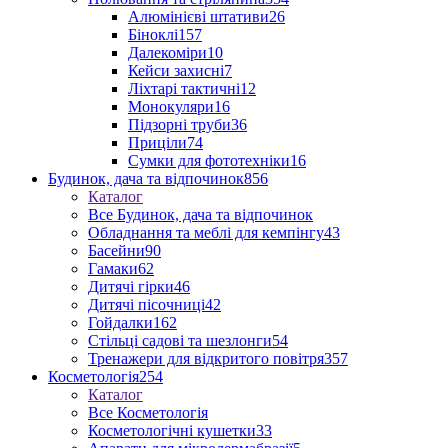
Алюмінієві штативи
26
Біноклі
157
Далекоміри
10
Кейси захисні
7
Ліхтарі тактичні
12
Монокуляри
16
Підзорні труби
36
Приціли
74
Сумки для фототехніки
16
Будинок, дача та відпочинок
856
Каталог
Все Будинок, дача та відпочинок
Обладнання та меблі для кемпінгу
43
Басейни
90
Гамаки
62
Дитячі гірки
46
Дитячі пісочниці
42
Гойдалки
162
Стільці садові та шезлонги
54
Тренажери для відкритого повітря
357
Косметологія
254
Каталог
Все Косметологія
Косметологічні кушетки
33