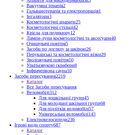
Апарати для мікродермабразії
5
Вакуумна терапія
2
Гальванотерапія та електропорація
1
Інгалятори
3
Косметологічні апарати
25
Косметологічні стільці
42
Крісла для педикюру
12
Лампи-лупи косметологічні та аксесуари
40
Очищувачі повітря
5
Засоби по догляду за шкірою
26
Перукарські та косметологічні візки
29
Зволожувачі повітря
10
Ультразвукові скрабери
8
Інфрачервона сауна
10
Засоби пересування
2219
Каталог
Все Засоби пересування
Веломобілі
312
Для дошкільної групи
45
Для молодшої шкільної групи
68
Для підлітків веломобілі
57
Універсальні веломобілі
143
Електровелосипеди
236
Ігрові види спорту
687
Каталог