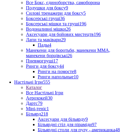
Все Бокс, єдиноборства, самоборона
Подушки для боксу
9
Силові тренажери для боксу
5
Боксерські груші
36
Боксерські мішки та груші
196
Водоналивні мішки
26
Аксесуари для бойових мистецтв
196
Лапи та маківари
29
Пады
4
Манекени для боротьби, манекени ММА,
манекени борцівські
26
Пневмогруші
17
Ринги для боксу
44
Ринги на помосте
8
Ринги напольные
10
Настільні Ігри
555
Каталог
Все Настільні Ігри
Аерохокей
30
Дартс
79
Міні-теніс
1
Більярд
218
Аксесуари для більярду
9
Більярдні стіл для піраміди
97
Більярдні столи для пулу - американка
48