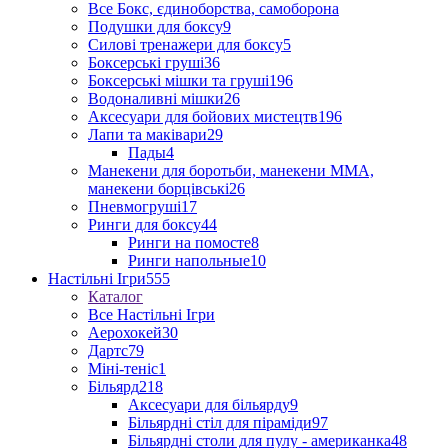
Все Бокс, єдиноборства, самоборона
Подушки для боксу
9
Силові тренажери для боксу
5
Боксерські груші
36
Боксерські мішки та груші
196
Водоналивні мішки
26
Аксесуари для бойових мистецтв
196
Лапи та маківари
29
Пады
4
Манекени для боротьби, манекени ММА,
манекени борцівські
26
Пневмогруші
17
Ринги для боксу
44
Ринги на помосте
8
Ринги напольные
10
Настільні Ігри
555
Каталог
Все Настільні Ігри
Аерохокей
30
Дартс
79
Міні-теніс
1
Більярд
218
Аксесуари для більярду
9
Більярдні стіл для піраміди
97
Більярдні столи для пулу - американка
48