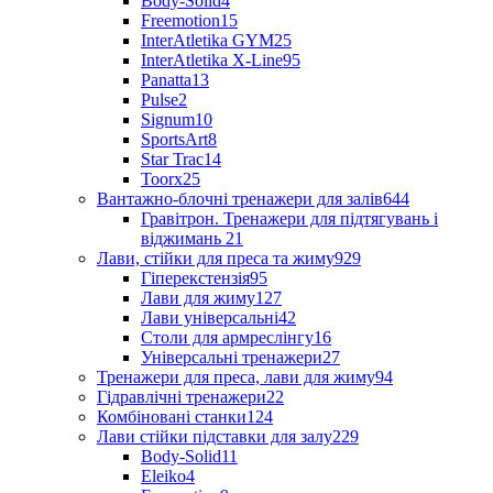
Body-Solid
4
Freemotion
15
InterAtletika GYM
25
InterAtletika X-Line
95
Panatta
13
Pulse
2
Signum
10
SportsArt
8
Star Trac
14
Toorx
25
Вантажно-блочні тренажери для залів
644
Гравітрон. Тренажери для підтягувань і
віджимань
21
Лави, стійки для преса та жиму
929
Гіперекстензія
95
Лави для жиму
127
Лави універсальні
42
Столи для армреслінгу
16
Універсальні тренажери
27
Тренажери для преса, лави для жиму
94
Гідравлічні тренажери
22
Комбіновані станки
124
Лави стійки підставки для залу
229
Body-Solid
11
Eleiko
4