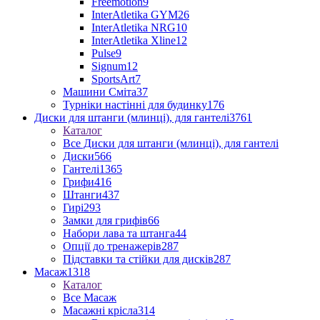
Freemotion
9
InterAtletika GYM
26
InterAtletika NRG
10
InterAtletika Xline
12
Pulse
9
Signum
12
SportsArt
7
Машини Сміта
37
Турніки настінні для будинку
176
Диски для штанги (млинці), для гантелі
3761
Каталог
Все Диски для штанги (млинці), для гантелі
Диски
566
Гантелі
1365
Грифи
416
Штанги
437
Гирі
293
Замки для грифів
66
Набори лава та штанга
44
Опції до тренажерів
287
Підставки та стійки для дисків
287
Масаж
1318
Каталог
Все Масаж
Масажні крісла
314