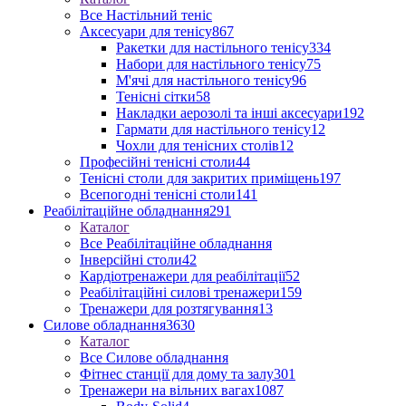
Все Настільний теніс
Аксесуари для тенісу
867
Ракетки для настільного тенісу
334
Набори для настільного тенісу
75
М'ячі для настільного тенісу
96
Тенісні сітки
58
Накладки аерозолі та інші аксесуари
192
Гармати для настільного тенісу
12
Чохли для тенісних столів
12
Професійні тенісні столи
44
Тенісні столи для закритих приміщень
197
Всепогодні тенісні столи
141
Реабілітаційне обладнання
291
Каталог
Все Реабілітаційне обладнання
Інверсійні столи
42
Кардіотренажери для реабілітації
52
Реабілітаційні силові тренажери
159
Тренажери для розтягування
13
Силове обладнання
3630
Каталог
Все Силове обладнання
Фітнес станції для дому та залу
301
Тренажери на вільних вагах
1087