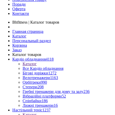
Поради
Оферта
Контакти
Bhfitness | Каталог товаров
Главная страница
Каталог
Персональный раздел
Корзина
Заказ
Каталог товаров
Кардіо обладнання
4118
Каталог
Все Кардіо обладнання
Бігові доріжки
1272
Велотренажери
1163
Орбітреки
990
Степери
208
Гребні тренажери для дому та залу
236
Вібраційні платформи
52
Спінбайки
186
Лижні тренажери
16
Настільний теніс
1237
Каталог