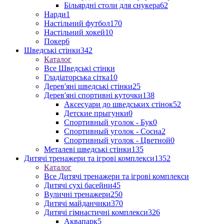
Більярдні столи для снукера
62
Нарди
1
Настільний футбол
170
Настільний хокей
10
Покер
6
Шведські стінки
342
Каталог
Все Шведські стінки
Гладіаторська сітка
10
Дерев'яні шведські стінки
25
Дерев'яні спортивні куточки
138
Аксесуари до шведських стінок
52
Детские прыгунки
0
Спортивный уголок - Бук
0
Спортивный уголок - Сосна
2
Спортивный уголок - Цветной
0
Металеві шведські стінки
135
Дитячі тренажери та ігрові комплекси
1352
Каталог
Все Дитячі тренажери та ігрові комплекси
Дитячі сухі басейни
45
Вуличні тренажери
250
Дитячі майданчики
370
Дитячі гімнастичні комплекси
326
Аквапарк
5