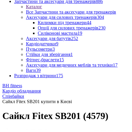
Запчастини та аксесуари для тренажерів
886
Каталог
Все Запчастини та аксесуари для тренажерів
Аксесуари для силових тренажерів
304
Килимки під тренажери
44
Опції для силових тренажерів
230
Силіконові мастила
19
Аксесуари для батутів
252
Кардіодатчики
9
Пульсометри
3
Стійки для зберігання
1
Фітнес-браслети
15
Аксесуари для медичних меблів та техніки
17
Ваги
39
Розпродаж з вітрини
175
BH fitness
Кардіо обладнання
Спінбайки
Сайкл Fitex SB201 купити в Києві
Сайкл Fitex SB201 (4579)