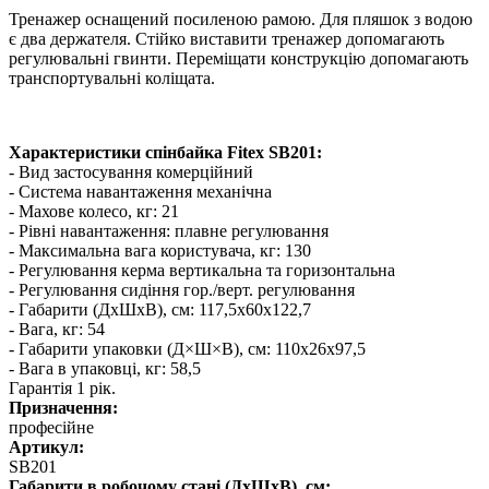
Тренажер оснащений посиленою рамою. Для пляшок з водою
є два держателя. Стійко виставити тренажер допомагають
регулювальні гвинти. Переміщати конструкцію допомагають
транспортувальні коліщата.
Характеристики спінбайка Fitex SB201:
- Вид застосування комерційний
- Система навантаження механічна
- Махове колесо, кг: 21
- Рівні навантаження: плавне регулювання
- Максимальна вага користувача, кг: 130
- Регулювання керма вертикальна та горизонтальна
- Регулювання сидіння гор./верт. регулювання
- Габарити (ДхШхВ), см: 117,5x60x122,7
- Вага, кг: 54
- Габарити упаковки (Д×Ш×В), см: 110х26х97,5
- Вага в упаковці, кг: 58,5
Гарантія 1 рік.
Призначення:
професійне
Артикул:
SB201
Габарити в робочому стані (ДхШхВ), см: