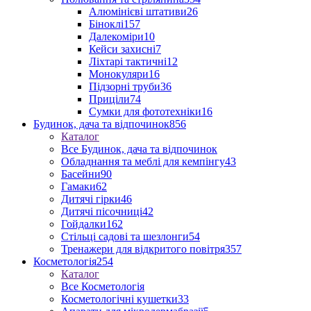
Алюмінієві штативи
26
Біноклі
157
Далекоміри
10
Кейси захисні
7
Ліхтарі тактичні
12
Монокуляри
16
Підзорні труби
36
Приціли
74
Сумки для фототехніки
16
Будинок, дача та відпочинок
856
Каталог
Все Будинок, дача та відпочинок
Обладнання та меблі для кемпінгу
43
Басейни
90
Гамаки
62
Дитячі гірки
46
Дитячі пісочниці
42
Гойдалки
162
Стільці садові та шезлонги
54
Тренажери для відкритого повітря
357
Косметологія
254
Каталог
Все Косметологія
Косметологічні кушетки
33