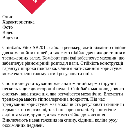
Опис
Характеристика
Фото
Відео
Відгуки
Спінбайк Fitex SB201 - сайкл тренажер, який відмінно підійде
для комерційних цілей, а так само підійде для використання в
тренажерних залах. Комфорт при їзді забезпечує маховик, що
забезпечує рівномірний розподіл ваги. Стійкість конструкції
гарантує широка підставка. Одним натисканням користувач
може екстрено гальмувати і регулювати опір.
Спортивне устаткування має анатомічний кермо і зручні
нескользящие двосторонні педалі. Спінбайк має колодкового
систему навантаження, яка регулірется механічно. Елементи
тренажера мають гіппоалергенна покриття. Під час
тренування користувач має можливість регулювати сидіння і
кермо як по вертикалі, так і по горизонталі. Ергономічне
сидіння м'яке, зручне, а так само стійке до ковзання.
Виключають навантаження на спину, сідниці, коліна руху
біохімічних педалей.