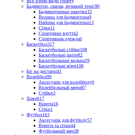
Все Ігрові види спорту
Бадмінтон, сквош, великий теніс
90
Бадминтонные ракетки
32
Воланы для бадминтона
9
Наборы для бадминтона
13
Сітки
11
Спортивне взуття
2
Спортивная одежда
6
Баскетбол
317
Баскетбольні стійки
108
Баскетбольні щити
82
Баскетбольные кольца
19
Баскетбольні м'ячі
108
Біг на дистанції
1
Волейбол
99
Аксесуари для волейболу
9
Волейбольный мячи
87
Стійки
3
Хокей
17
Ворота
16
Сітки
1
Футбол
163
Аксесуари для футболу
57
Ворота та сітки
44
Футбольный мяч
38