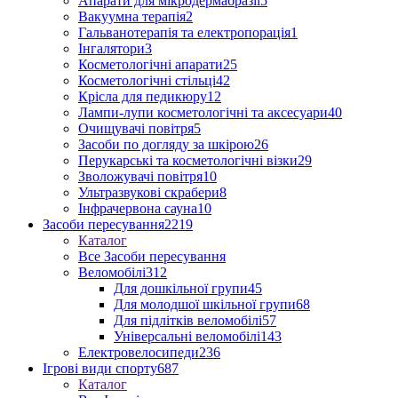
Апарати для мікродермабразії
5
Вакуумна терапія
2
Гальванотерапія та електропорація
1
Інгалятори
3
Косметологічні апарати
25
Косметологічні стільці
42
Крісла для педикюру
12
Лампи-лупи косметологічні та аксесуари
40
Очищувачі повітря
5
Засоби по догляду за шкірою
26
Перукарські та косметологічні візки
29
Зволожувачі повітря
10
Ультразвукові скрабери
8
Інфрачервона сауна
10
Засоби пересування
2219
Каталог
Все Засоби пересування
Веломобілі
312
Для дошкільної групи
45
Для молодшої шкільної групи
68
Для підлітків веломобілі
57
Універсальні веломобілі
143
Електровелосипеди
236
Ігрові види спорту
687
Каталог