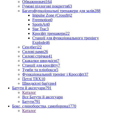
Обважнювачі
164
Гумові підлогові покриття
63
Багатофункціональні тренажери для залів
288
Impulse Zone (Crossfit)
2
Freemotion
0
SportsArt
0
Star Trac
3
Кросфіт тренажери
22
Станції для функціонального тренінгу
Explode
46
Сендбегі
22
Силові рами
26
Силові стрічки
41
Скакалки швидкісні
7
Станції для кросфіту
7
Тумби та пліобокси
5
Функціональний тренінг і Кроссфіт
37
Петлі TRX
10
Швидкісні бар'єри
4
Батути й аксесуари
791
Каталог
Все Батути й аксесуари
Батути
791
Бокс, єдиноборства, самоборона
1770
Каталог