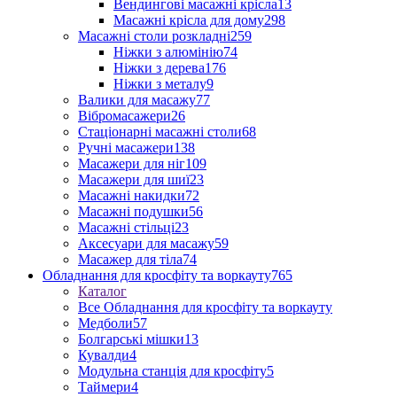
Вендингові масажні крісла
13
Масажні крісла для дому
298
Масажні столи розкладні
259
Ніжки з алюмінію
74
Ніжки з дерева
176
Ніжки з металу
9
Валики для масажу
77
Вібромасажери
26
Стаціонарні масажні столи
68
Ручні масажери
138
Масажери для ніг
109
Масажери для шиї
23
Масажні накидки
72
Масажні подушки
56
Масажні стільці
23
Аксесуари для масажу
59
Масажер для тіла
74
Обладнання для кросфіту та воркауту
765
Каталог
Все Обладнання для кросфіту та воркауту
Медболи
57
Болгарські мішки
13
Кувалди
4
Модульна станція для кросфіту
5
Таймери
4