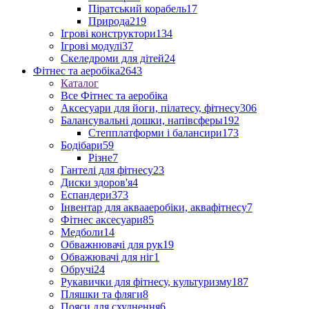
Піратський корабель
17
Природа
219
Ігрові конструктори
134
Ігрові модулі
37
Скеледроми для дітей
24
Фітнес та аеробіка
2643
Каталог
Все Фітнес та аеробіка
Аксесуари для йоги, пілатесу, фітнесу
306
Балансувальні дошки, напівсферы
192
Степплатформи і балансири
173
Бодібари
59
Різне
7
Гантелі для фітнесу
23
Диски здоров'я
4
Еспандери
373
Інвентар для аквааеробіки, аквафітнесу
7
Фітнес аксесуари
85
Медболи
14
Обважнювачі для рук
19
Обважювачі для ніг
1
Обручі
24
Рукавички для фітнесу, культуризму
187
Пляшки та фляги
8
Пояси для схуднення
6