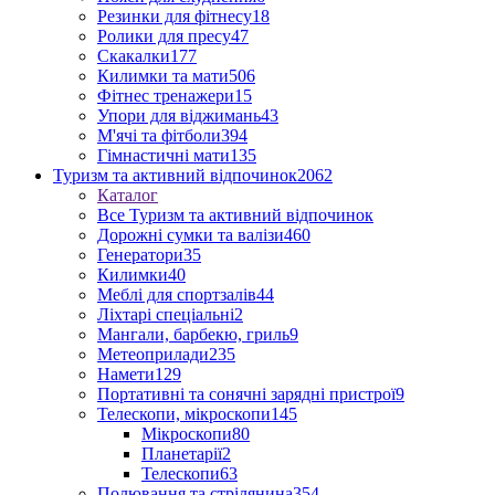
Резинки для фітнесу
18
Ролики для пресу
47
Скакалки
177
Килимки та мати
506
Фітнес тренажери
15
Упори для віджимань
43
М'ячі та фітболи
394
Гімнастичні мати
135
Туризм та активний відпочинок
2062
Каталог
Все Туризм та активний відпочинок
Дорожні сумки та валізи
460
Генератори
35
Килимки
40
Меблі для спортзалів
44
Ліхтарі спеціальні
2
Мангали, барбекю, гриль
9
Метеоприлади
235
Намети
129
Портативні та сонячні зарядні пристрої
9
Телескопи, мікроскопи
145
Мікроскопи
80
Планетарії
2
Телескопи
63
Полювання та стрілянина
354