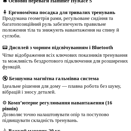
🔥 Основні переваги Hammer HyRace S
🧍
Ергономічна посадка для тривалих тренувань
Продумана геометрія рами, регульоване сидіння та
багатопозиційний руль забезпечують правильне
положення тіла та знижують навантаження на спину й
суглоби.
📟
Дисплей з чорним підсвічуванням і Bluetooth
Чітке відображення всіх ключових показників тренування
та можливість бездротового підключення для розширених
функцій.
🔇
Безшумна магнітна гальмівна система
Ідеальне рішення для дому — плавна робота без шуму,
вібрацій і зносу деталей.
⚙
Комп’ютерне регулювання навантаження (16
рівнів)
Дозволяє точно налаштовувати опір та поступово
підвищувати складність тренувань.
🚴
Важкий маховик 20 кг