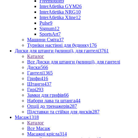
Freemotion
9
InterAtletika GYM
26
InterAtletika NRG
10
InterAtletika Xline
12
Pulse
9
Signum
12
SportsArt
7
Машини Сміта
37
Турніки настінні для будинку
176
Диски для штанги (млинці), для гантелі
3761
Каталог
Все Диски для штанги (млинці), для гантелі
Диски
566
Гантелі
1365
Грифи
416
Штанги
437
Гирі
293
Замки для грифів
66
Набори лава та штанга
44
Опції до тренажерів
287
Підставки та стійки для дисків
287
Масаж
1318
Каталог
Все Масаж
Масажні крісла
314