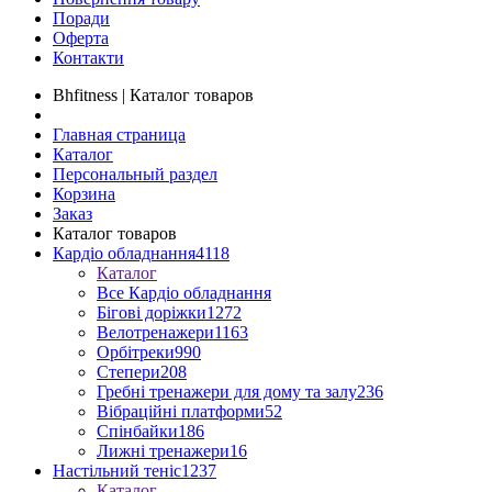
Поради
Оферта
Контакти
Bhfitness | Каталог товаров
Главная страница
Каталог
Персональный раздел
Корзина
Заказ
Каталог товаров
Кардіо обладнання
4118
Каталог
Все Кардіо обладнання
Бігові доріжки
1272
Велотренажери
1163
Орбітреки
990
Степери
208
Гребні тренажери для дому та залу
236
Вібраційні платформи
52
Спінбайки
186
Лижні тренажери
16
Настільний теніс
1237
Каталог