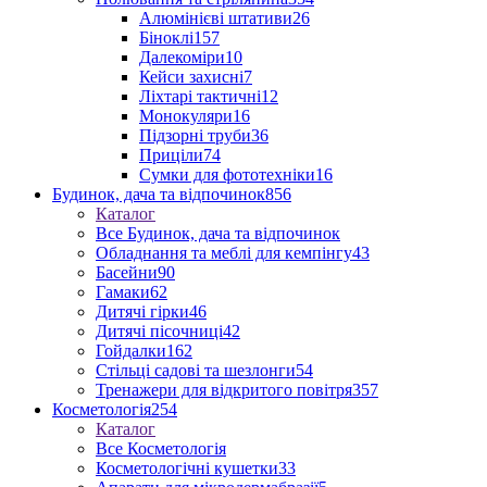
Алюмінієві штативи
26
Біноклі
157
Далекоміри
10
Кейси захисні
7
Ліхтарі тактичні
12
Монокуляри
16
Підзорні труби
36
Приціли
74
Сумки для фототехніки
16
Будинок, дача та відпочинок
856
Каталог
Все Будинок, дача та відпочинок
Обладнання та меблі для кемпінгу
43
Басейни
90
Гамаки
62
Дитячі гірки
46
Дитячі пісочниці
42
Гойдалки
162
Стільці садові та шезлонги
54
Тренажери для відкритого повітря
357
Косметологія
254
Каталог
Все Косметологія
Косметологічні кушетки
33