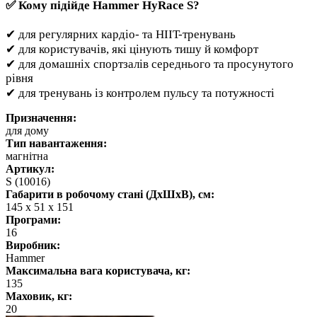
✅ Кому підійде Hammer HyRace S?
✔ для регулярних кардіо- та HIIT-тренувань
✔ для користувачів, які цінують тишу й комфорт
✔ для домашніх спортзалів середнього та просунутого
рівня
✔ для тренувань із контролем пульсу та потужності
Призначення:
для дому
Тип навантаження:
магнітна
Артикул:
S (10016)
Габарити в робочому стані (ДхШхВ), см:
145 x 51 x 151
Програми:
16
Виробник:
Hammer
Максимальна вага користувача, кг:
135
Маховик, кг:
20