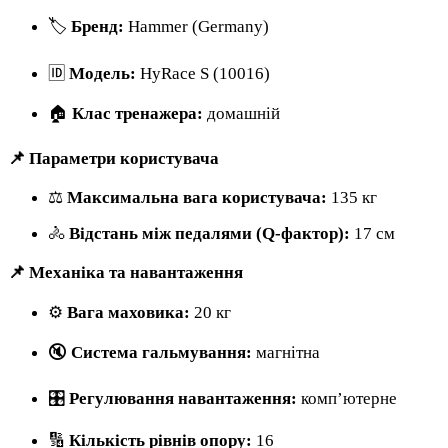
🏷
Бренд:
Hammer (Germany)
🆔
Модель:
HyRace S (10016)
🏠
Клас тренажера:
домашній
📌 Параметри користувача
⚖
Максимальна вага користувача:
135 кг
🚴
Відстань між педалями (Q-фактор):
17 см
📌 Механіка та навантаження
⚙
Вага маховика:
20 кг
🔇
Система гальмування:
магнітна
🎛
Регулювання навантаження:
комп’ютерне
🔢
Кількість рівнів опору:
16