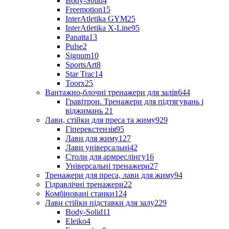
Body-Solid
4
Freemotion
15
InterAtletika GYM
25
InterAtletika X-Line
95
Panatta
13
Pulse
2
Signum
10
SportsArt
8
Star Trac
14
Toorx
25
Вантажно-блочні тренажери для залів
644
Гравітрон. Тренажери для підтягувань і
віджимань
21
Лави, стійки для преса та жиму
929
Гіперекстензія
95
Лави для жиму
127
Лави універсальні
42
Столи для армреслінгу
16
Універсальні тренажери
27
Тренажери для преса, лави для жиму
94
Гідравлічні тренажери
22
Комбіновані станки
124
Лави стійки підставки для залу
229
Body-Solid
11
Eleiko
4