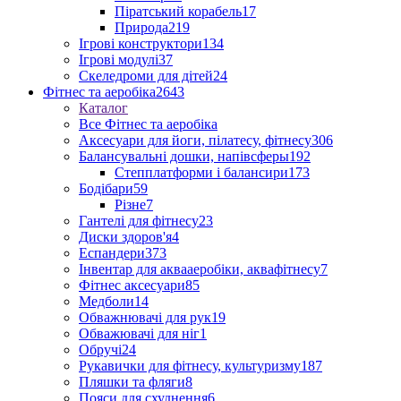
Піратський корабель
17
Природа
219
Ігрові конструктори
134
Ігрові модулі
37
Скеледроми для дітей
24
Фітнес та аеробіка
2643
Каталог
Все Фітнес та аеробіка
Аксесуари для йоги, пілатесу, фітнесу
306
Балансувальні дошки, напівсферы
192
Степплатформи і балансири
173
Бодібари
59
Різне
7
Гантелі для фітнесу
23
Диски здоров'я
4
Еспандери
373
Інвентар для аквааеробіки, аквафітнесу
7
Фітнес аксесуари
85
Медболи
14
Обважнювачі для рук
19
Обважювачі для ніг
1
Обручі
24
Рукавички для фітнесу, культуризму
187
Пляшки та фляги
8
Пояси для схуднення
6