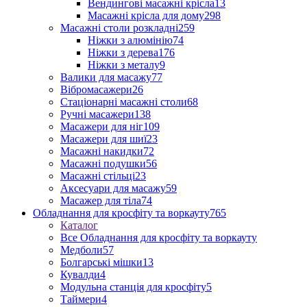
Вендингові масажні крісла
13
Масажні крісла для дому
298
Масажні столи розкладні
259
Ніжки з алюмінію
74
Ніжки з дерева
176
Ніжки з металу
9
Валики для масажу
77
Вібромасажери
26
Стаціонарні масажні столи
68
Ручні масажери
138
Масажери для ніг
109
Масажери для шиї
23
Масажні накидки
72
Масажні подушки
56
Масажні стільці
23
Аксесуари для масажу
59
Масажер для тіла
74
Обладнання для кросфіту та воркауту
765
Каталог
Все Обладнання для кросфіту та воркауту
Медболи
57
Болгарські мішки
13
Кувалди
4
Модульна станція для кросфіту
5
Таймери
4