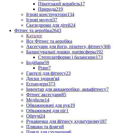
Піратський корабель
17
Природа
219
Ігрові конструктори
134
Ігрові модулі
37
Скеледроми для дітей
24
Фітнес та аеробіка
2643
Каталог
Все Фітнес та аеробіка
Аксесуари для йоги, пілатесу, фітнесу
306
Балансувальні дошки, напівсферы
192
Степплатформи і балансири
173
Бодібари
59
Різне
7
Гантелі для фітнесу
23
Диски здоров'я
4
Еспандери
373
Інвентар для аквааеробіки, аквафітнесу
7
Фітнес аксесуари
85
Медболи
14
Обважнювачі для рук
19
Обважювачі для ніг
1
Обручі
24
Рукавички для фітнесу, культуризму
187
Пляшки та фляги
8
Пояси для схуднення
6