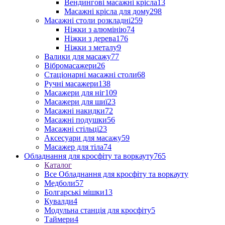
Вендингові масажні крісла
13
Масажні крісла для дому
298
Масажні столи розкладні
259
Ніжки з алюмінію
74
Ніжки з дерева
176
Ніжки з металу
9
Валики для масажу
77
Вібромасажери
26
Стаціонарні масажні столи
68
Ручні масажери
138
Масажери для ніг
109
Масажери для шиї
23
Масажні накидки
72
Масажні подушки
56
Масажні стільці
23
Аксесуари для масажу
59
Масажер для тіла
74
Обладнання для кросфіту та воркауту
765
Каталог
Все Обладнання для кросфіту та воркауту
Медболи
57
Болгарські мішки
13
Кувалди
4
Модульна станція для кросфіту
5
Таймери
4