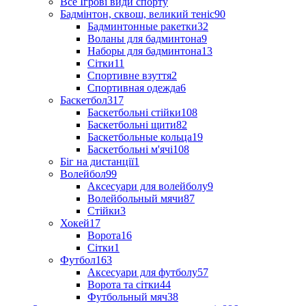
Все Ігрові види спорту
Бадмінтон, сквош, великий теніс
90
Бадминтонные ракетки
32
Воланы для бадминтона
9
Наборы для бадминтона
13
Сітки
11
Спортивне взуття
2
Спортивная одежда
6
Баскетбол
317
Баскетбольні стійки
108
Баскетбольні щити
82
Баскетбольные кольца
19
Баскетбольні м'ячі
108
Біг на дистанції
1
Волейбол
99
Аксесуари для волейболу
9
Волейбольный мячи
87
Стійки
3
Хокей
17
Ворота
16
Сітки
1
Футбол
163
Аксесуари для футболу
57
Ворота та сітки
44
Футбольный мяч
38