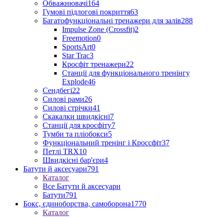
Обважнювачі
164
Гумові підлогові покриття
63
Багатофункціональні тренажери для залів
288
Impulse Zone (Crossfit)
2
Freemotion
0
SportsArt
0
Star Trac
3
Кросфіт тренажери
22
Станції для функціонального тренінгу
Explode
46
Сендбегі
22
Силові рами
26
Силові стрічки
41
Скакалки швидкісні
7
Станції для кросфіту
7
Тумби та пліобокси
5
Функціональний тренінг і Кроссфіт
37
Петлі TRX
10
Швидкісні бар'єри
4
Батути й аксесуари
791
Каталог
Все Батути й аксесуари
Батути
791
Бокс, єдиноборства, самоборона
1770
Каталог