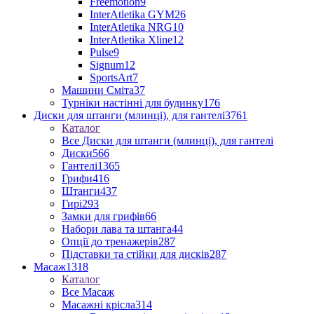
Freemotion
9
InterAtletika GYM
26
InterAtletika NRG
10
InterAtletika Xline
12
Pulse
9
Signum
12
SportsArt
7
Машини Сміта
37
Турніки настінні для будинку
176
Диски для штанги (млинці), для гантелі
3761
Каталог
Все Диски для штанги (млинці), для гантелі
Диски
566
Гантелі
1365
Грифи
416
Штанги
437
Гирі
293
Замки для грифів
66
Набори лава та штанга
44
Опції до тренажерів
287
Підставки та стійки для дисків
287
Масаж
1318
Каталог
Все Масаж
Масажні крісла
314