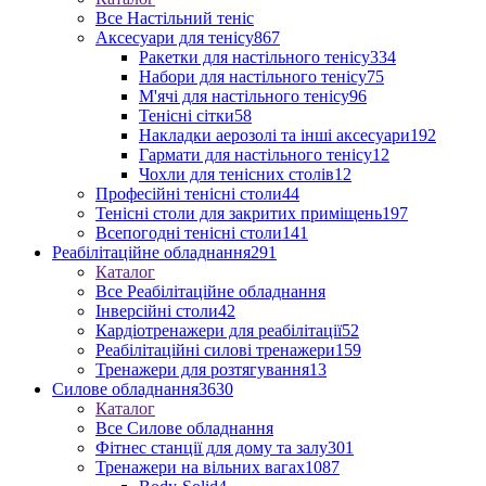
Все Настільний теніс
Аксесуари для тенісу
867
Ракетки для настільного тенісу
334
Набори для настільного тенісу
75
М'ячі для настільного тенісу
96
Тенісні сітки
58
Накладки аерозолі та інші аксесуари
192
Гармати для настільного тенісу
12
Чохли для тенісних столів
12
Професійні тенісні столи
44
Тенісні столи для закритих приміщень
197
Всепогодні тенісні столи
141
Реабілітаційне обладнання
291
Каталог
Все Реабілітаційне обладнання
Інверсійні столи
42
Кардіотренажери для реабілітації
52
Реабілітаційні силові тренажери
159
Тренажери для розтягування
13
Силове обладнання
3630
Каталог
Все Силове обладнання
Фітнес станції для дому та залу
301
Тренажери на вільних вагах
1087