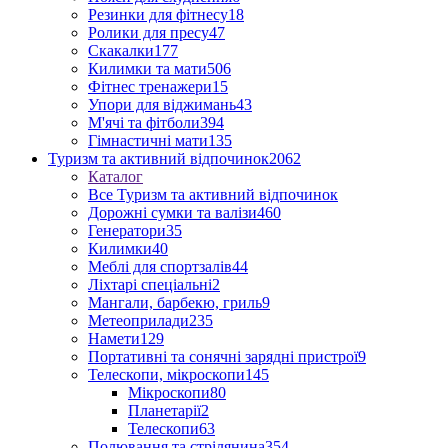
Резинки для фітнесу
18
Ролики для пресу
47
Скакалки
177
Килимки та мати
506
Фітнес тренажери
15
Упори для віджимань
43
М'ячі та фітболи
394
Гімнастичні мати
135
Туризм та активний відпочинок
2062
Каталог
Все Туризм та активний відпочинок
Дорожні сумки та валізи
460
Генератори
35
Килимки
40
Меблі для спортзалів
44
Ліхтарі спеціальні
2
Мангали, барбекю, гриль
9
Метеоприлади
235
Намети
129
Портативні та сонячні зарядні пристрої
9
Телескопи, мікроскопи
145
Мікроскопи
80
Планетарії
2
Телескопи
63
Полювання та стрілянина
354