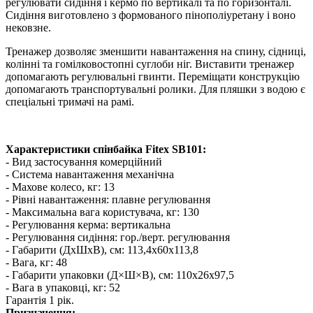
регулювати сидіння і кермо по вертикалі та по горизонталі.
Сидіння виготовлено з формованого пінополіуретану і воно
нековзне.
Тренажер дозволяє зменшити навантаження на спину, сідниці,
колінні та гомілковостопні суглоби ніг. Виставити тренажер
допомагають регулювальні гвинти. Переміщати конструкцію
допомагають транспортувальні ролики. Для пляшки з водою є
спеціальні тримачі на рамі.
Характеристики с
пінбайка Fitex SB101:
- Вид застосування комерційний
- Система навантаження механічна
- Махове колесо, кг: 13
- Рівні навантаження: плавне регулювання
- Максимальна вага користувача, кг: 130
- Регулювання керма: вертикальна
- Регулювання сидіння: гор./верт. регулювання
- Габарити (ДхШхВ), см: 113,4x60x113,8
- Вага, кг: 48
- Габарити упаковки (Д×Ш×В), см: 110х26х97,5
- Вага в упаковці, кг: 52
Гарантія 1 рік.
Призначення: