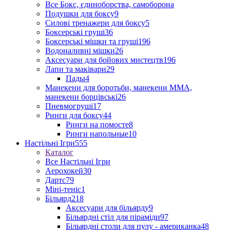
Все Бокс, єдиноборства, самоборона
Подушки для боксу
9
Силові тренажери для боксу
5
Боксерські груші
36
Боксерські мішки та груші
196
Водоналивні мішки
26
Аксесуари для бойових мистецтв
196
Лапи та маківари
29
Пады
4
Манекени для боротьби, манекени ММА,
манекени борцівські
26
Пневмогруші
17
Ринги для боксу
44
Ринги на помосте
8
Ринги напольные
10
Настільні Ігри
555
Каталог
Все Настільні Ігри
Аерохокей
30
Дартс
79
Міні-теніс
1
Більярд
218
Аксесуари для більярду
9
Більярдні стіл для піраміди
97
Більярдні столи для пулу - американка
48