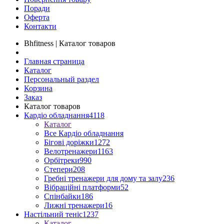
Поради
Оферта
Контакти
Bhfitness | Каталог товаров
Главная страница
Каталог
Персональный раздел
Корзина
Заказ
Каталог товаров
Кардіо обладнання
4118
Каталог
Все Кардіо обладнання
Бігові доріжки
1272
Велотренажери
1163
Орбітреки
990
Степери
208
Гребні тренажери для дому та залу
236
Вібраційні платформи
52
Спінбайки
186
Лижні тренажери
16
Настільний теніс
1237
Каталог