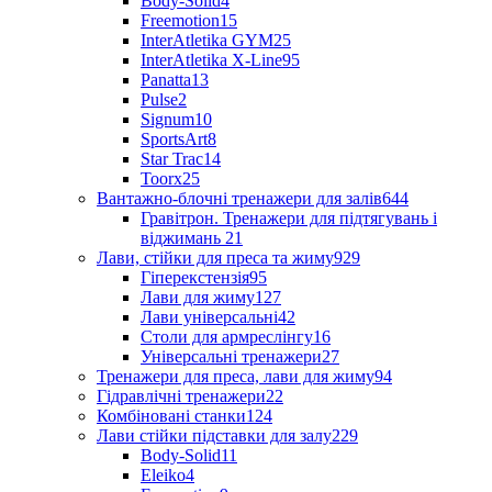
Body-Solid
4
Freemotion
15
InterAtletika GYM
25
InterAtletika X-Line
95
Panatta
13
Pulse
2
Signum
10
SportsArt
8
Star Trac
14
Toorx
25
Вантажно-блочні тренажери для залів
644
Гравітрон. Тренажери для підтягувань і
віджимань
21
Лави, стійки для преса та жиму
929
Гіперекстензія
95
Лави для жиму
127
Лави універсальні
42
Столи для армреслінгу
16
Універсальні тренажери
27
Тренажери для преса, лави для жиму
94
Гідравлічні тренажери
22
Комбіновані станки
124
Лави стійки підставки для залу
229
Body-Solid
11
Eleiko
4