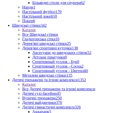
Більярдні столи для снукера
62
Нарди
1
Настільний футбол
170
Настільний хокей
10
Покер
6
Шведські стінки
342
Каталог
Все Шведські стінки
Гладіаторська сітка
10
Дерев'яні шведські стінки
25
Дерев'яні спортивні куточки
138
Аксесуари до шведських стінок
52
Детские прыгунки
0
Спортивный уголок - Бук
0
Спортивный уголок - Сосна
2
Спортивный уголок - Цветной
0
Металеві шведські стінки
135
Дитячі тренажери та ігрові комплекси
1352
Каталог
Все Дитячі тренажери та ігрові комплекси
Дитячі сухі басейни
45
Вуличні тренажери
250
Дитячі майданчики
370
Дитячі гімнастичні комплекси
326
Аквапарк
5