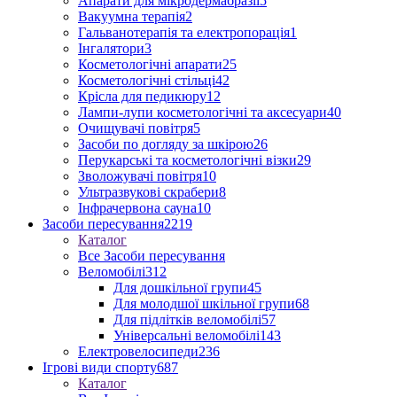
Апарати для мікродермабразії
5
Вакуумна терапія
2
Гальванотерапія та електропорація
1
Інгалятори
3
Косметологічні апарати
25
Косметологічні стільці
42
Крісла для педикюру
12
Лампи-лупи косметологічні та аксесуари
40
Очищувачі повітря
5
Засоби по догляду за шкірою
26
Перукарські та косметологічні візки
29
Зволожувачі повітря
10
Ультразвукові скрабери
8
Інфрачервона сауна
10
Засоби пересування
2219
Каталог
Все Засоби пересування
Веломобілі
312
Для дошкільної групи
45
Для молодшої шкільної групи
68
Для підлітків веломобілі
57
Універсальні веломобілі
143
Електровелосипеди
236
Ігрові види спорту
687
Каталог