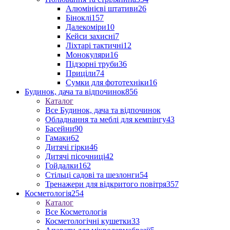
Алюмінієві штативи
26
Біноклі
157
Далекоміри
10
Кейси захисні
7
Ліхтарі тактичні
12
Монокуляри
16
Підзорні труби
36
Приціли
74
Сумки для фототехніки
16
Будинок, дача та відпочинок
856
Каталог
Все Будинок, дача та відпочинок
Обладнання та меблі для кемпінгу
43
Басейни
90
Гамаки
62
Дитячі гірки
46
Дитячі пісочниці
42
Гойдалки
162
Стільці садові та шезлонги
54
Тренажери для відкритого повітря
357
Косметологія
254
Каталог
Все Косметологія
Косметологічні кушетки
33