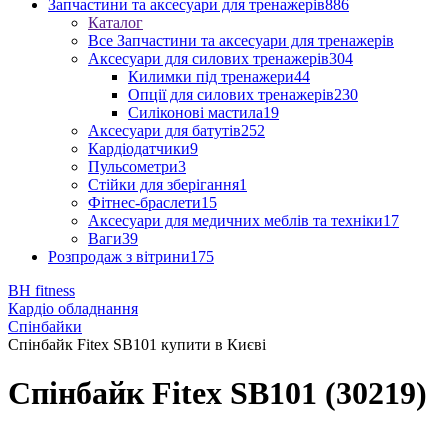
Запчастини та аксесуари для тренажерів
886
Каталог
Все Запчастини та аксесуари для тренажерів
Аксесуари для силових тренажерів
304
Килимки під тренажери
44
Опції для силових тренажерів
230
Силіконові мастила
19
Аксесуари для батутів
252
Кардіодатчики
9
Пульсометри
3
Стійки для зберігання
1
Фітнес-браслети
15
Аксесуари для медичних меблів та техніки
17
Ваги
39
Розпродаж з вітрини
175
BH fitness
Кардіо обладнання
Спінбайки
Спінбайк Fitex SB101 купити в Києві
Спінбайк Fitex SB101 (30219)