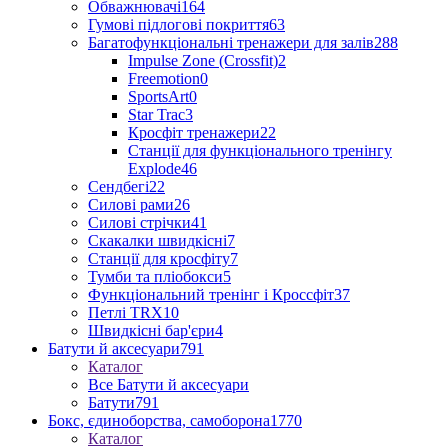
Обважнювачі
164
Гумові підлогові покриття
63
Багатофункціональні тренажери для залів
288
Impulse Zone (Crossfit)
2
Freemotion
0
SportsArt
0
Star Trac
3
Кросфіт тренажери
22
Станції для функціонального тренінгу
Explode
46
Сендбегі
22
Силові рами
26
Силові стрічки
41
Скакалки швидкісні
7
Станції для кросфіту
7
Тумби та пліобокси
5
Функціональний тренінг і Кроссфіт
37
Петлі TRX
10
Швидкісні бар'єри
4
Батути й аксесуари
791
Каталог
Все Батути й аксесуари
Батути
791
Бокс, єдиноборства, самоборона
1770
Каталог