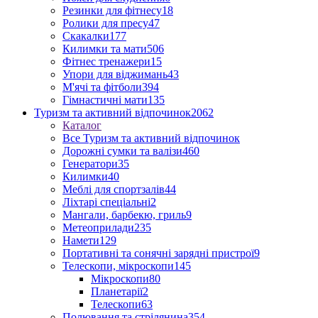
Резинки для фітнесу
18
Ролики для пресу
47
Скакалки
177
Килимки та мати
506
Фітнес тренажери
15
Упори для віджимань
43
М'ячі та фітболи
394
Гімнастичні мати
135
Туризм та активний відпочинок
2062
Каталог
Все Туризм та активний відпочинок
Дорожні сумки та валізи
460
Генератори
35
Килимки
40
Меблі для спортзалів
44
Ліхтарі спеціальні
2
Мангали, барбекю, гриль
9
Метеоприлади
235
Намети
129
Портативні та сонячні зарядні пристрої
9
Телескопи, мікроскопи
145
Мікроскопи
80
Планетарії
2
Телескопи
63
Полювання та стрілянина
354