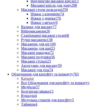
Вендингові масажні крісла
13
Масажні крісла для дому
298
Масажні столи розкладні
259
Ніжки з алюмінію
74
Ніжки з дерева
176
Ніжки з металу
9
Валики для масажу
77
Вібромасажери
26
Стаціонарні масажні столи
68
Ручні масажери
138
Масажери для ніг
109
Масажери для шиї
23
Масажні накидки
72
Масажні подушки
56
Масажні стільці
23
Аксесуари для масажу
59
Масажер для тіла
74
Обладнання для кросфіту та воркауту
765
Каталог
Все Обладнання для кросфіту та воркауту
Медболи
57
Болгарські мішки
13
Кувалди
4
Модульна станція для кросфіту
5
Таймери
4