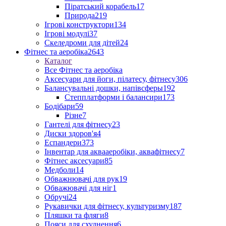
Піратський корабель
17
Природа
219
Ігрові конструктори
134
Ігрові модулі
37
Скеледроми для дітей
24
Фітнес та аеробіка
2643
Каталог
Все Фітнес та аеробіка
Аксесуари для йоги, пілатесу, фітнесу
306
Балансувальні дошки, напівсферы
192
Степплатформи і балансири
173
Бодібари
59
Різне
7
Гантелі для фітнесу
23
Диски здоров'я
4
Еспандери
373
Інвентар для аквааеробіки, аквафітнесу
7
Фітнес аксесуари
85
Медболи
14
Обважнювачі для рук
19
Обважювачі для ніг
1
Обручі
24
Рукавички для фітнесу, культуризму
187
Пляшки та фляги
8
Пояси для схуднення
6