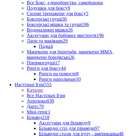
Все Бокс, єдиноборства, самоборона
Подушки для боксу
9
Силові тренажери для боксу
5
Боксерські груші
36
Боксерські мішки та груші
196
Водоналивні мішки
26
Аксесуари для бойових мистецтв
196
Лапи та маківари
29
Пады
4
Манекени для боротьби, манекени ММА,
манекени борцівські
26
Пневмогруші
17
Ринги для боксу
44
Ринги на помосте
8
Ринги напольные
10
Настільні Ігри
555
Каталог
Все Настільні Ігри
Аерохокей
30
Дартс
79
Міні-теніс
1
Більярд
218
Аксесуари для більярду
9
Більярдні стіл для піраміди
97
Більярдні столи для пулу - американка
48