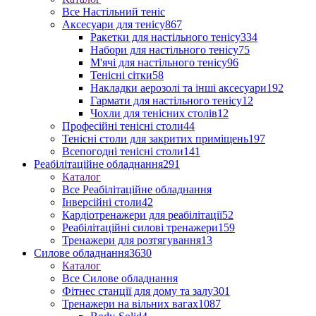
Все Настільний теніс
Аксесуари для тенісу
867
Ракетки для настільного тенісу
334
Набори для настільного тенісу
75
М'ячі для настільного тенісу
96
Тенісні сітки
58
Накладки аерозолі та інші аксесуари
192
Гармати для настільного тенісу
12
Чохли для тенісних столів
12
Професійні тенісні столи
44
Тенісні столи для закритих приміщень
197
Всепогодні тенісні столи
141
Реабілітаційне обладнання
291
Каталог
Все Реабілітаційне обладнання
Інверсійні столи
42
Кардіотренажери для реабілітації
52
Реабілітаційні силові тренажери
159
Тренажери для розтягування
13
Силове обладнання
3630
Каталог
Все Силове обладнання
Фітнес станції для дому та залу
301
Тренажери на вільних вагах
1087