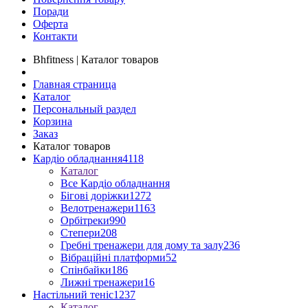
Поради
Оферта
Контакти
Bhfitness | Каталог товаров
Главная страница
Каталог
Персональный раздел
Корзина
Заказ
Каталог товаров
Кардіо обладнання
4118
Каталог
Все Кардіо обладнання
Бігові доріжки
1272
Велотренажери
1163
Орбітреки
990
Степери
208
Гребні тренажери для дому та залу
236
Вібраційні платформи
52
Спінбайки
186
Лижні тренажери
16
Настільний теніс
1237
Каталог