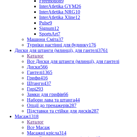
Freemotion
9
InterAtletika GYM
26
InterAtletika NRG
10
InterAtletika Xline
12
Pulse
9
Signum
12
SportsArt
7
Машини Сміта
37
Турніки настінні для будинку
176
Диски для штанги (млинці), для гантелі
3761
Каталог
Все Диски для штанги (млинці), для гантелі
Диски
566
Гантелі
1365
Грифи
416
Штанги
437
Гирі
293
Замки для грифів
66
Набори лава та штанга
44
Опції до тренажерів
287
Підставки та стійки для дисків
287
Масаж
1318
Каталог
Все Масаж
Масажні крісла
314