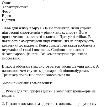
Опис
Характеристика
Фото
Відео
Відгуки
Лава для жиму вгору F216
це тренажер, який сприяє
підготовці спортсменів у різних видах спорту. Його
призначення – заняття зі штангою. Присутні стійки. В
наявності є амортизуючі підп'ятники, які не потребують
кріплення до підлоги. Конструкція тренажера зроблена з
нержавіючої сталі і посилена. Сидіння виконано з
багатошарової фанери. Всі комплектуючі тренажера
зносостійкі.
В якості оббивки використовується якісна штучна шкіра. А
наповнювачем служить двошаровий пінополіуретан.
Тренажер покритий порошковою емаллю.
Умови виконання замовлення:
1. Ручки для тяг, грифи і диски в комплект тренажерів не
входять.
2. Питання доставки за адресою замовника вирішується у