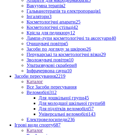
Апарати для мікродермабразії
5
Вакуумна терапія
2
Гальванотерапія та електропорація
1
Інгалятори
3
Косметологічні апарати
25
Косметологічні стільці
42
Крісла для педикюру
12
Лампи-лупи косметологічні та аксесуари
40
Очищувачі повітря
5
Засоби по догляду за шкірою
26
Перукарські та косметологічні візки
29
Зволожувачі повітря
10
Ультразвукові скрабери
8
Інфрачервона сауна
10
Засоби пересування
2219
Каталог
Все Засоби пересування
Веломобілі
312
Для дошкільної групи
45
Для молодшої шкільної групи
68
Для підлітків веломобілі
57
Універсальні веломобілі
143
Електровелосипеди
236
Ігрові види спорту
687
Каталог