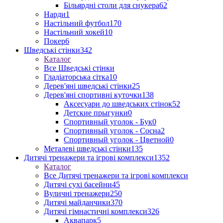
Більярдні столи для снукера
62
Нарди
1
Настільний футбол
170
Настільний хокей
10
Покер
6
Шведські стінки
342
Каталог
Все Шведські стінки
Гладіаторська сітка
10
Дерев'яні шведські стінки
25
Дерев'яні спортивні куточки
138
Аксесуари до шведських стінок
52
Детские прыгунки
0
Спортивный уголок - Бук
0
Спортивный уголок - Сосна
2
Спортивный уголок - Цветной
0
Металеві шведські стінки
135
Дитячі тренажери та ігрові комплекси
1352
Каталог
Все Дитячі тренажери та ігрові комплекси
Дитячі сухі басейни
45
Вуличні тренажери
250
Дитячі майданчики
370
Дитячі гімнастичні комплекси
326
Аквапарк
5