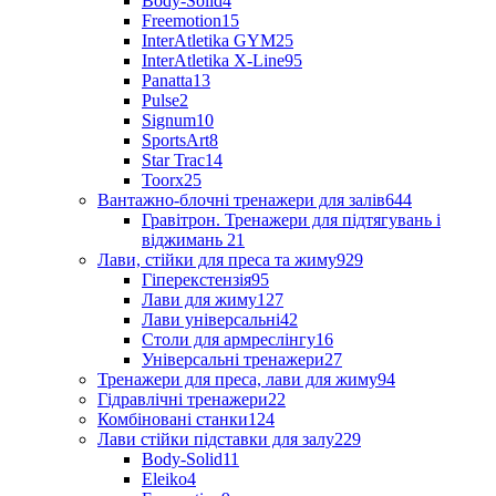
Body-Solid
4
Freemotion
15
InterAtletika GYM
25
InterAtletika X-Line
95
Panatta
13
Pulse
2
Signum
10
SportsArt
8
Star Trac
14
Toorx
25
Вантажно-блочні тренажери для залів
644
Гравітрон. Тренажери для підтягувань і
віджимань
21
Лави, стійки для преса та жиму
929
Гіперекстензія
95
Лави для жиму
127
Лави універсальні
42
Столи для армреслінгу
16
Універсальні тренажери
27
Тренажери для преса, лави для жиму
94
Гідравлічні тренажери
22
Комбіновані станки
124
Лави стійки підставки для залу
229
Body-Solid
11
Eleiko
4