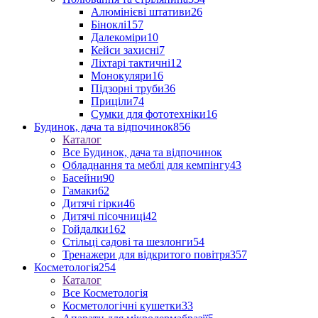
Алюмінієві штативи
26
Біноклі
157
Далекоміри
10
Кейси захисні
7
Ліхтарі тактичні
12
Монокуляри
16
Підзорні труби
36
Приціли
74
Сумки для фототехніки
16
Будинок, дача та відпочинок
856
Каталог
Все Будинок, дача та відпочинок
Обладнання та меблі для кемпінгу
43
Басейни
90
Гамаки
62
Дитячі гірки
46
Дитячі пісочниці
42
Гойдалки
162
Стільці садові та шезлонги
54
Тренажери для відкритого повітря
357
Косметологія
254
Каталог
Все Косметологія
Косметологічні кушетки
33