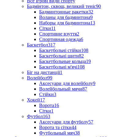
Все Ігрові види спорту
Бадмінтон, сквош, великий теніс
90
Бадминтонные ракетки
32
Воланы для бадминтона
9
Наборы для бадминтона
13
Сітки
11
Спортивне взуття
2
Спортивная одежда
6
Баскетбол
317
Баскетбольні стійки
108
Баскетбольні щити
82
Баскетбольные кольца
19
Баскетбольні м'ячі
108
Біг на дистанції
1
Волейбол
99
Аксесуари для волейболу
9
Волейбольный мячи
87
Стійки
3
Хокей
17
Ворота
16
Сітки
1
Футбол
163
Аксесуари для футболу
57
Ворота та сітки
44
Футбольный мяч
38