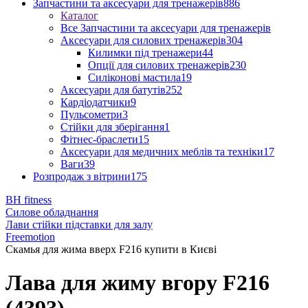
Запчастини та аксесуари для тренажерів
886
Каталог
Все Запчастини та аксесуари для тренажерів
Аксесуари для силових тренажерів
304
Килимки під тренажери
44
Опції для силових тренажерів
230
Силіконові мастила
19
Аксесуари для батутів
252
Кардіодатчики
9
Пульсометри
3
Стійки для зберігання
1
Фітнес-браслети
15
Аксесуари для медичних меблів та техніки
17
Ваги
39
Розпродаж з вітрини
175
BH fitness
Силове обладнання
Лави стійки підставки для залу
Freemotion
Скамья для жима вверх F216 купити в Києві
Лава для жиму вгору F216