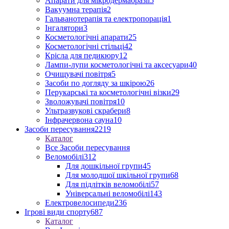
Апарати для мікродермабразії
5
Вакуумна терапія
2
Гальванотерапія та електропорація
1
Інгалятори
3
Косметологічні апарати
25
Косметологічні стільці
42
Крісла для педикюру
12
Лампи-лупи косметологічні та аксесуари
40
Очищувачі повітря
5
Засоби по догляду за шкірою
26
Перукарські та косметологічні візки
29
Зволожувачі повітря
10
Ультразвукові скрабери
8
Інфрачервона сауна
10
Засоби пересування
2219
Каталог
Все Засоби пересування
Веломобілі
312
Для дошкільної групи
45
Для молодшої шкільної групи
68
Для підлітків веломобілі
57
Універсальні веломобілі
143
Електровелосипеди
236
Ігрові види спорту
687
Каталог