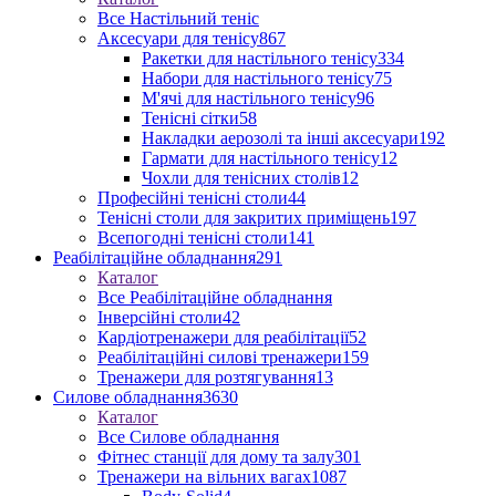
Все Настільний теніс
Аксесуари для тенісу
867
Ракетки для настільного тенісу
334
Набори для настільного тенісу
75
М'ячі для настільного тенісу
96
Тенісні сітки
58
Накладки аерозолі та інші аксесуари
192
Гармати для настільного тенісу
12
Чохли для тенісних столів
12
Професійні тенісні столи
44
Тенісні столи для закритих приміщень
197
Всепогодні тенісні столи
141
Реабілітаційне обладнання
291
Каталог
Все Реабілітаційне обладнання
Інверсійні столи
42
Кардіотренажери для реабілітації
52
Реабілітаційні силові тренажери
159
Тренажери для розтягування
13
Силове обладнання
3630
Каталог
Все Силове обладнання
Фітнес станції для дому та залу
301
Тренажери на вільних вагах
1087