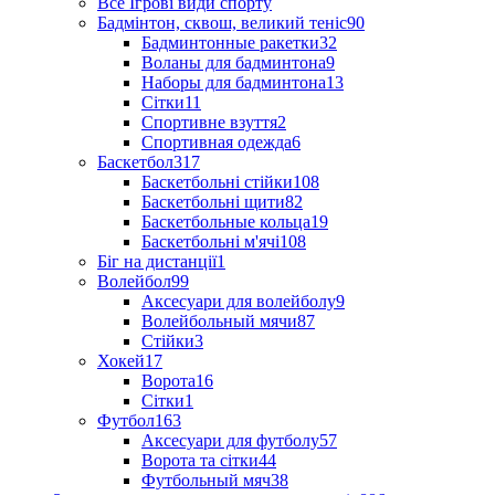
Все Ігрові види спорту
Бадмінтон, сквош, великий теніс
90
Бадминтонные ракетки
32
Воланы для бадминтона
9
Наборы для бадминтона
13
Сітки
11
Спортивне взуття
2
Спортивная одежда
6
Баскетбол
317
Баскетбольні стійки
108
Баскетбольні щити
82
Баскетбольные кольца
19
Баскетбольні м'ячі
108
Біг на дистанції
1
Волейбол
99
Аксесуари для волейболу
9
Волейбольный мячи
87
Стійки
3
Хокей
17
Ворота
16
Сітки
1
Футбол
163
Аксесуари для футболу
57
Ворота та сітки
44
Футбольный мяч
38