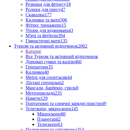
Резинки для фітнесу
18
Ролики для пресу
47
Скакалки
177
Килимки та мати
506
Фітнес тренажери
15
Упори для віджимань
43
М'ячі та фітболи
394
Гімнастичні мати
135
Туризм та активний відпочинок
2062
Каталог
Все Туризм та активний відпочинок
Дорожні сумки та валізи
460
Генератори
35
Килимки
40
Меблі для спортзалів
44
Ліхтарі спеціальні
2
Мангали, барбекю, гриль
9
Метеоприлади
235
Намети
129
Портативні та сонячні зарядні пристрої
9
Телескопи, мікроскопи
145
Мікроскопи
80
Планетарії
2
Телескопи
63
Полювання та стрілянина
354