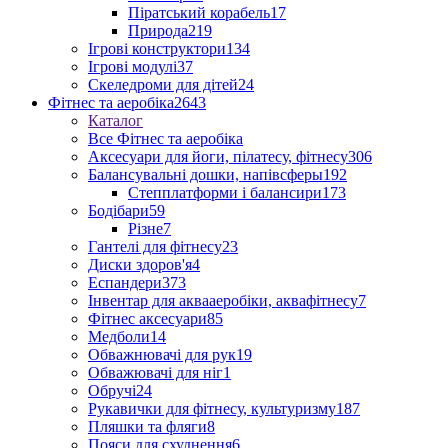
Піратський корабель
17
Природа
219
Ігрові конструктори
134
Ігрові модулі
37
Скеледроми для дітей
24
Фітнес та аеробіка
2643
Каталог
Все Фітнес та аеробіка
Аксесуари для йоги, пілатесу, фітнесу
306
Балансувальні дошки, напівсферы
192
Степплатформи і балансири
173
Бодібари
59
Різне
7
Гантелі для фітнесу
23
Диски здоров'я
4
Еспандери
373
Інвентар для аквааеробіки, аквафітнесу
7
Фітнес аксесуари
85
Медболи
14
Обважнювачі для рук
19
Обважювачі для ніг
1
Обручі
24
Рукавички для фітнесу, культуризму
187
Пляшки та фляги
8
Пояси для схуднення
6