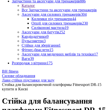
Запчастини та аксесуари для тренажерів
886
Каталог
Все Запчастини та аксесуари для тренажерів
Аксесуари для силових тренажерів
304
Килимки під тренажери
44
Опції для силових тренажерів
230
Силіконові мастила
19
Аксесуари для батутів
252
Кардіодатчики
9
Пульсометри
3
Стійки для зберігання
1
Фітнес-браслети
15
Аксесуари для медичних меблів та техніки
17
Ваги
39
Розпродаж з вітрини
175
BH fitness
Силове обладнання
Лави стійки підставки для залу
Стойка для балансировочной платформы Fitnessport DR-15
купити в Києві
Стійка для балансування