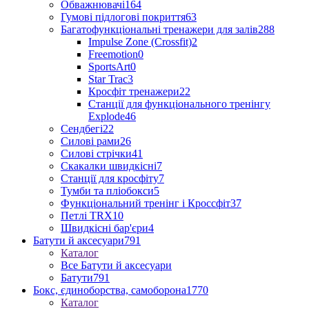
Обважнювачі
164
Гумові підлогові покриття
63
Багатофункціональні тренажери для залів
288
Impulse Zone (Crossfit)
2
Freemotion
0
SportsArt
0
Star Trac
3
Кросфіт тренажери
22
Станції для функціонального тренінгу
Explode
46
Сендбегі
22
Силові рами
26
Силові стрічки
41
Скакалки швидкісні
7
Станції для кросфіту
7
Тумби та пліобокси
5
Функціональний тренінг і Кроссфіт
37
Петлі TRX
10
Швидкісні бар'єри
4
Батути й аксесуари
791
Каталог
Все Батути й аксесуари
Батути
791
Бокс, єдиноборства, самоборона
1770
Каталог