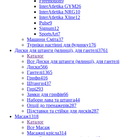
Freemotion
9
InterAtletika GYM
26
InterAtletika NRG
10
InterAtletika Xline
12
Pulse
9
Signum
12
SportsArt
7
Машини Сміта
37
Турніки настінні для будинку
176
Диски для штанги (млинці), для гантелі
3761
Каталог
Все Диски для штанги (млинці), для гантелі
Диски
566
Гантелі
1365
Грифи
416
Штанги
437
Гирі
293
Замки для грифів
66
Набори лава та штанга
44
Опції до тренажерів
287
Підставки та стійки для дисків
287
Масаж
1318
Каталог
Все Масаж
Масажні крісла
314