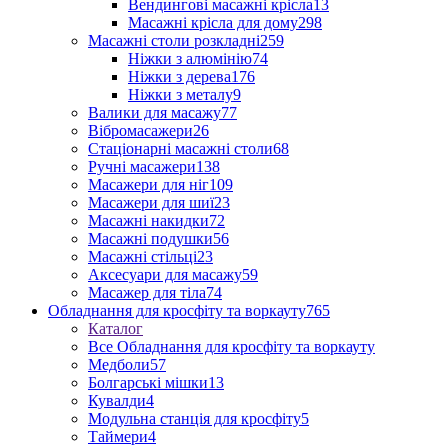
Вендингові масажні крісла
13
Масажні крісла для дому
298
Масажні столи розкладні
259
Ніжки з алюмінію
74
Ніжки з дерева
176
Ніжки з металу
9
Валики для масажу
77
Вібромасажери
26
Стаціонарні масажні столи
68
Ручні масажери
138
Масажери для ніг
109
Масажери для шиї
23
Масажні накидки
72
Масажні подушки
56
Масажні стільці
23
Аксесуари для масажу
59
Масажер для тіла
74
Обладнання для кросфіту та воркауту
765
Каталог
Все Обладнання для кросфіту та воркауту
Медболи
57
Болгарські мішки
13
Кувалди
4
Модульна станція для кросфіту
5
Таймери
4