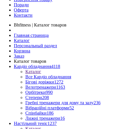
Поради
Оферта
Контакти
Bhfitness | Каталог товаров
Главная страница
Каталог
Персональный раздел
Корзина
Заказ
Каталог товаров
Кардіо обладнання
4118
Каталог
Все Кардіо обладнання
Бігові доріжки
1272
Велотренажери
1163
Орбітреки
990
Степери
208
Гребні тренажери для дому та залу
236
Вібраційні платформи
52
Спінбайки
186
Лижні тренажери
16
Настільний теніс
1237
Каталог