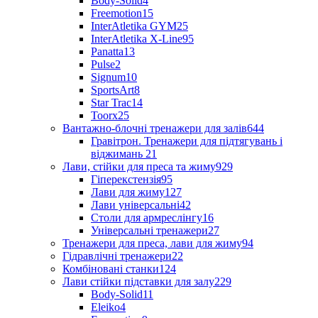
Body-Solid
4
Freemotion
15
InterAtletika GYM
25
InterAtletika X-Line
95
Panatta
13
Pulse
2
Signum
10
SportsArt
8
Star Trac
14
Toorx
25
Вантажно-блочні тренажери для залів
644
Гравітрон. Тренажери для підтягувань і
віджимань
21
Лави, стійки для преса та жиму
929
Гіперекстензія
95
Лави для жиму
127
Лави універсальні
42
Столи для армреслінгу
16
Універсальні тренажери
27
Тренажери для преса, лави для жиму
94
Гідравлічні тренажери
22
Комбіновані станки
124
Лави стійки підставки для залу
229
Body-Solid
11
Eleiko
4