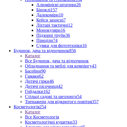
Алюмінієві штативи
26
Біноклі
157
Далекоміри
10
Кейси захисні
7
Ліхтарі тактичні
12
Монокуляри
16
Підзорні труби
36
Приціли
74
Сумки для фототехніки
16
Будинок, дача та відпочинок
856
Каталог
Все Будинок, дача та відпочинок
Обладнання та меблі для кемпінгу
43
Басейни
90
Гамаки
62
Дитячі гірки
46
Дитячі пісочниці
42
Гойдалки
162
Стільці садові та шезлонги
54
Тренажери для відкритого повітря
357
Косметологія
254
Каталог
Все Косметологія
Косметологічні кушетки
33