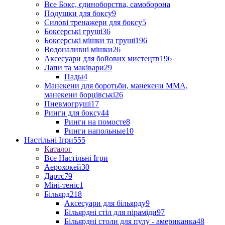
Все Бокс, єдиноборства, самоборона
Подушки для боксу
9
Силові тренажери для боксу
5
Боксерські груші
36
Боксерські мішки та груші
196
Водоналивні мішки
26
Аксесуари для бойових мистецтв
196
Лапи та маківари
29
Пады
4
Манекени для боротьби, манекени ММА,
манекени борцівські
26
Пневмогруші
17
Ринги для боксу
44
Ринги на помосте
8
Ринги напольные
10
Настільні Ігри
555
Каталог
Все Настільні Ігри
Аерохокей
30
Дартс
79
Міні-теніс
1
Більярд
218
Аксесуари для більярду
9
Більярдні стіл для піраміди
97
Більярдні столи для пулу - американка
48