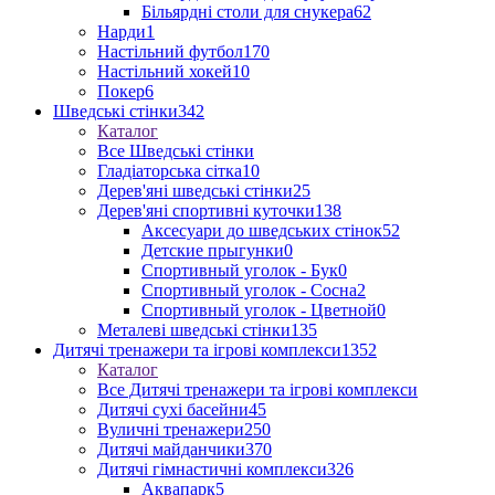
Більярдні столи для снукера
62
Нарди
1
Настільний футбол
170
Настільний хокей
10
Покер
6
Шведські стінки
342
Каталог
Все Шведські стінки
Гладіаторська сітка
10
Дерев'яні шведські стінки
25
Дерев'яні спортивні куточки
138
Аксесуари до шведських стінок
52
Детские прыгунки
0
Спортивный уголок - Бук
0
Спортивный уголок - Сосна
2
Спортивный уголок - Цветной
0
Металеві шведські стінки
135
Дитячі тренажери та ігрові комплекси
1352
Каталог
Все Дитячі тренажери та ігрові комплекси
Дитячі сухі басейни
45
Вуличні тренажери
250
Дитячі майданчики
370
Дитячі гімнастичні комплекси
326
Аквапарк
5