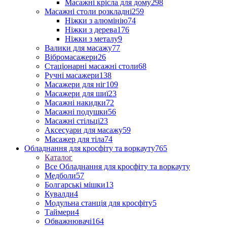
Масажні крісла для дому
298
Масажні столи розкладні
259
Ніжки з алюмінію
74
Ніжки з дерева
176
Ніжки з металу
9
Валики для масажу
77
Вібромасажери
26
Стаціонарні масажні столи
68
Ручні масажери
138
Масажери для ніг
109
Масажери для шиї
23
Масажні накидки
72
Масажні подушки
56
Масажні стільці
23
Аксесуари для масажу
59
Масажер для тіла
74
Обладнання для кросфіту та воркауту
765
Каталог
Все Обладнання для кросфіту та воркауту
Медболи
57
Болгарські мішки
13
Кувалди
4
Модульна станція для кросфіту
5
Таймери
4
Обважнювачі
164