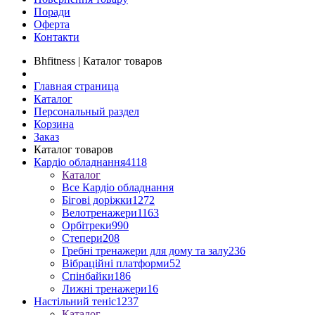
Поради
Оферта
Контакти
Bhfitness | Каталог товаров
Главная страница
Каталог
Персональный раздел
Корзина
Заказ
Каталог товаров
Кардіо обладнання
4118
Каталог
Все Кардіо обладнання
Бігові доріжки
1272
Велотренажери
1163
Орбітреки
990
Степери
208
Гребні тренажери для дому та залу
236
Вібраційні платформи
52
Спінбайки
186
Лижні тренажери
16
Настільний теніс
1237
Каталог