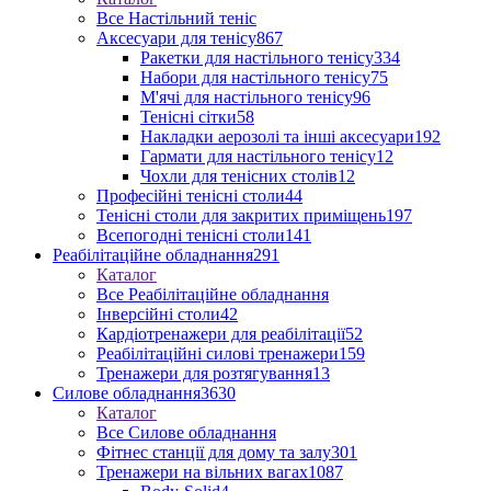
Все Настільний теніс
Аксесуари для тенісу
867
Ракетки для настільного тенісу
334
Набори для настільного тенісу
75
М'ячі для настільного тенісу
96
Тенісні сітки
58
Накладки аерозолі та інші аксесуари
192
Гармати для настільного тенісу
12
Чохли для тенісних столів
12
Професійні тенісні столи
44
Тенісні столи для закритих приміщень
197
Всепогодні тенісні столи
141
Реабілітаційне обладнання
291
Каталог
Все Реабілітаційне обладнання
Інверсійні столи
42
Кардіотренажери для реабілітації
52
Реабілітаційні силові тренажери
159
Тренажери для розтягування
13
Силове обладнання
3630
Каталог
Все Силове обладнання
Фітнес станції для дому та залу
301
Тренажери на вільних вагах
1087