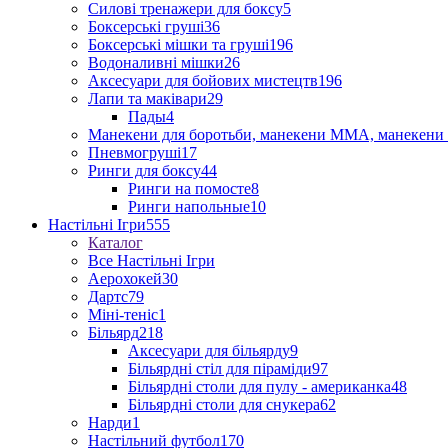
Силові тренажери для боксу
5
Боксерські груші
36
Боксерські мішки та груші
196
Водоналивні мішки
26
Аксесуари для бойових мистецтв
196
Лапи та маківари
29
Пады
4
Манекени для боротьби, манекени ММА, манекени 
Пневмогруші
17
Ринги для боксу
44
Ринги на помосте
8
Ринги напольные
10
Настільні Ігри
555
Каталог
Все Настільні Ігри
Аерохокей
30
Дартс
79
Міні-теніс
1
Більярд
218
Аксесуари для більярду
9
Більярдні стіл для піраміди
97
Більярдні столи для пулу - американка
48
Більярдні столи для снукера
62
Нарди
1
Настільний футбол
170