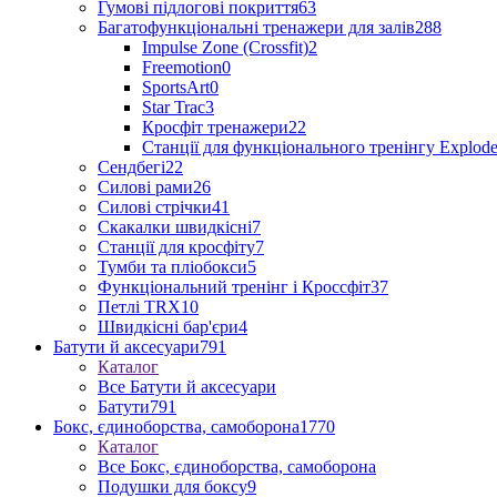
Гумові підлогові покриття
63
Багатофункціональні тренажери для залів
288
Impulse Zone (Crossfit)
2
Freemotion
0
SportsArt
0
Star Trac
3
Кросфіт тренажери
22
Станції для функціонального тренінгу Explod
Сендбегі
22
Силові рами
26
Силові стрічки
41
Скакалки швидкісні
7
Станції для кросфіту
7
Тумби та пліобокси
5
Функціональний тренінг і Кроссфіт
37
Петлі TRX
10
Швидкісні бар'єри
4
Батути й аксесуари
791
Каталог
Все Батути й аксесуари
Батути
791
Бокс, єдиноборства, самоборона
1770
Каталог
Все Бокс, єдиноборства, самоборона
Подушки для боксу
9