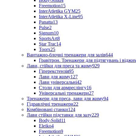
Body-Solid
4
Freemotion
15
InterAtletika GYM
25
InterAtletika X-Line
95
Panatta
13
Pulse
2
Signum
10
SportsArt
8
Star Trac
14
Toorx
25
Вантажно-блочні тренажери для залів
644
Гравітрон. Тренажери для підтягувань і відж
Лави, стійки для преса та жиму
929
Гіперекстензія
95
Лави для жиму
127
Лави універсальні
42
Столи для армреслінгу
16
Універсальні тренажери
27
Тренажери для преса, лави для жиму
94
Гідравлічні тренажери
22
Комбіновані станки
124
Лави стійки підставки для залу
229
Body-Solid
11
Eleiko
4
Freemotion
9