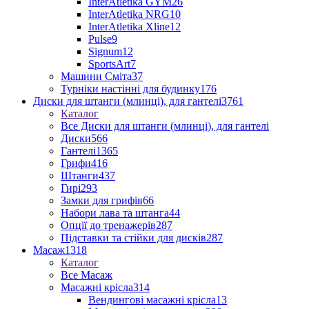
InterAtletika GYM
26
InterAtletika NRG
10
InterAtletika Xline
12
Pulse
9
Signum
12
SportsArt
7
Машини Сміта
37
Турніки настінні для будинку
176
Диски для штанги (млинці), для гантелі
3761
Каталог
Все Диски для штанги (млинці), для гантелі
Диски
566
Гантелі
1365
Грифи
416
Штанги
437
Гирі
293
Замки для грифів
66
Набори лава та штанга
44
Опції до тренажерів
287
Підставки та стійки для дисків
287
Масаж
1318
Каталог
Все Масаж
Масажні крісла
314
Вендингові масажні крісла
13