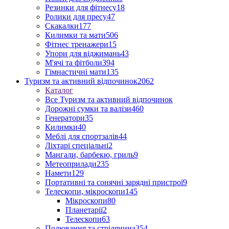
Резинки для фітнесу
18
Ролики для пресу
47
Скакалки
177
Килимки та мати
506
Фітнес тренажери
15
Упори для віджимань
43
М'ячі та фітболи
394
Гімнастичні мати
135
Туризм та активний відпочинок
2062
Каталог
Все Туризм та активний відпочинок
Дорожні сумки та валізи
460
Генератори
35
Килимки
40
Меблі для спортзалів
44
Ліхтарі спеціальні
2
Мангали, барбекю, гриль
9
Метеоприлади
235
Намети
129
Портативні та сонячні зарядні пристрої
9
Телескопи, мікроскопи
145
Мікроскопи
80
Планетарії
2
Телескопи
63
Полювання та стрілянина
354