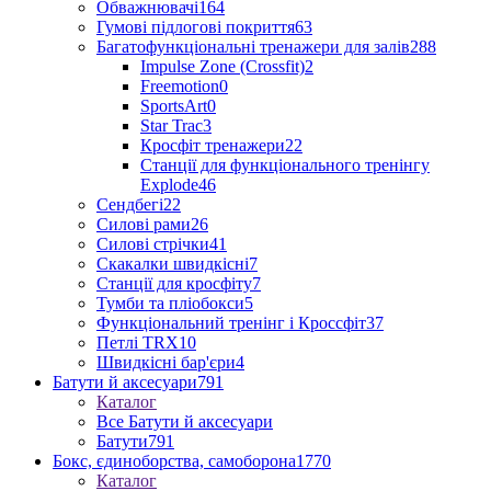
Обважнювачі
164
Гумові підлогові покриття
63
Багатофункціональні тренажери для залів
288
Impulse Zone (Crossfit)
2
Freemotion
0
SportsArt
0
Star Trac
3
Кросфіт тренажери
22
Станції для функціонального тренінгу
Explode
46
Сендбегі
22
Силові рами
26
Силові стрічки
41
Скакалки швидкісні
7
Станції для кросфіту
7
Тумби та пліобокси
5
Функціональний тренінг і Кроссфіт
37
Петлі TRX
10
Швидкісні бар'єри
4
Батути й аксесуари
791
Каталог
Все Батути й аксесуари
Батути
791
Бокс, єдиноборства, самоборона
1770
Каталог