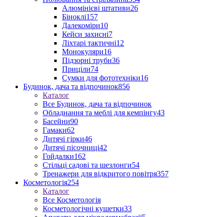
Алюмінієві штативи
26
Біноклі
157
Далекоміри
10
Кейси захисні
7
Ліхтарі тактичні
12
Монокуляри
16
Підзорні труби
36
Приціли
74
Сумки для фототехніки
16
Будинок, дача та відпочинок
856
Каталог
Все Будинок, дача та відпочинок
Обладнання та меблі для кемпінгу
43
Басейни
90
Гамаки
62
Дитячі гірки
46
Дитячі пісочниці
42
Гойдалки
162
Стільці садові та шезлонги
54
Тренажери для відкритого повітря
357
Косметологія
254
Каталог
Все Косметологія
Косметологічні кушетки
33