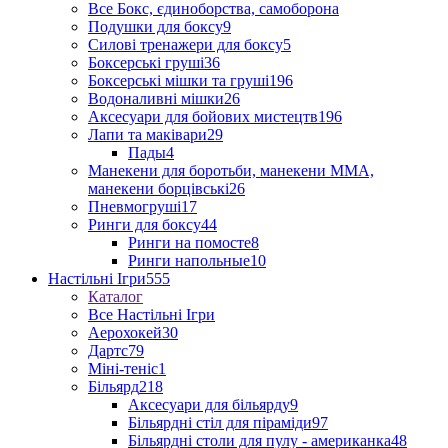
Все Бокс, єдиноборства, самоборона
Подушки для боксу
9
Силові тренажери для боксу
5
Боксерські груші
36
Боксерські мішки та груші
196
Водоналивні мішки
26
Аксесуари для бойових мистецтв
196
Лапи та маківари
29
Пады
4
Манекени для боротьби, манекени ММА,
манекени борцівські
26
Пневмогруші
17
Ринги для боксу
44
Ринги на помосте
8
Ринги напольные
10
Настільні Ігри
555
Каталог
Все Настільні Ігри
Аерохокей
30
Дартс
79
Міні-теніс
1
Більярд
218
Аксесуари для більярду
9
Більярдні стіл для піраміди
97
Більярдні столи для пулу - американка
48