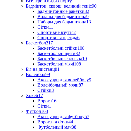
Все Ігрові види спорту
Бадмінтон, сквош, великий теніс
90
Бадминтонные ракетки
32
Воланы для бадминтона
9
Наборы для бадминтона
13
Сітки
11
Спортивне взуття
2
Спортивная одежда
6
Баскетбол
317
Баскетбольні стійки
108
Баскетбольні щити
82
Баскетбольные кольца
19
Баскетбольні м'ячі
108
Біг на дистанції
1
Волейбол
99
Аксесуари для волейболу
9
Волейбольный мячи
87
Стійки
3
Хокей
17
Ворота
16
Сітки
1
Футбол
163
Аксесуари для футболу
57
Ворота та сітки
44
Футбольный мяч
38