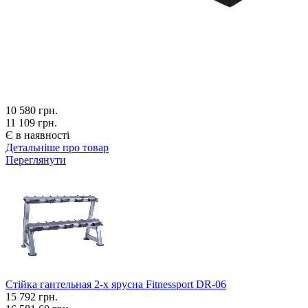
10 580
грн.
11 109 грн.
Є в наявності
Детальніше про товар
Переглянути
Стійка гантельная 2-х ярусна Fitnessport DR-06
15 792
грн.