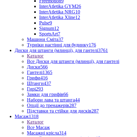
Freemotion
9
InterAtletika GYM
26
InterAtletika NRG
10
InterAtletika Xline
12
Pulse
9
Signum
12
SportsArt
7
Машини Сміта
37
Турніки настінні для будинку
176
Диски для штанги (млинці), для гантелі
3761
Каталог
Все Диски для штанги (млинці), для гантелі
Диски
566
Гантелі
1365
Грифи
416
Штанги
437
Гирі
293
Замки для грифів
66
Набори лава та штанга
44
Опції до тренажерів
287
Підставки та стійки для дисків
287
Масаж
1318
Каталог
Все Масаж
Масажні крісла
314