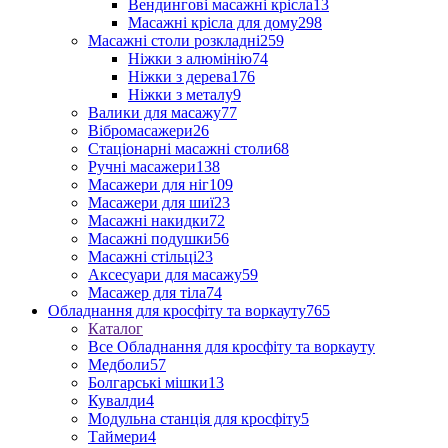
Вендингові масажні крісла
13
Масажні крісла для дому
298
Масажні столи розкладні
259
Ніжки з алюмінію
74
Ніжки з дерева
176
Ніжки з металу
9
Валики для масажу
77
Вібромасажери
26
Стаціонарні масажні столи
68
Ручні масажери
138
Масажери для ніг
109
Масажери для шиї
23
Масажні накидки
72
Масажні подушки
56
Масажні стільці
23
Аксесуари для масажу
59
Масажер для тіла
74
Обладнання для кросфіту та воркауту
765
Каталог
Все Обладнання для кросфіту та воркауту
Медболи
57
Болгарські мішки
13
Кувалди
4
Модульна станція для кросфіту
5
Таймери
4