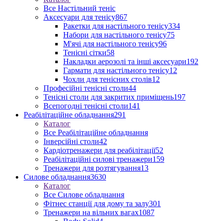
Все Настільний теніс
Аксесуари для тенісу
867
Ракетки для настільного тенісу
334
Набори для настільного тенісу
75
М'ячі для настільного тенісу
96
Тенісні сітки
58
Накладки аерозолі та інші аксесуари
192
Гармати для настільного тенісу
12
Чохли для тенісних столів
12
Професійні тенісні столи
44
Тенісні столи для закритих приміщень
197
Всепогодні тенісні столи
141
Реабілітаційне обладнання
291
Каталог
Все Реабілітаційне обладнання
Інверсійні столи
42
Кардіотренажери для реабілітації
52
Реабілітаційні силові тренажери
159
Тренажери для розтягування
13
Силове обладнання
3630
Каталог
Все Силове обладнання
Фітнес станції для дому та залу
301
Тренажери на вільних вагах
1087