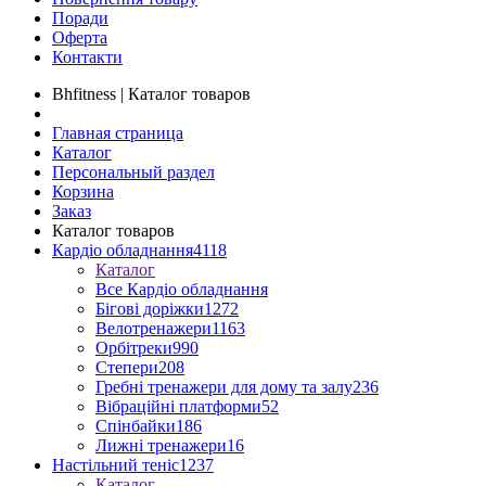
Поради
Оферта
Контакти
Bhfitness | Каталог товаров
Главная страница
Каталог
Персональный раздел
Корзина
Заказ
Каталог товаров
Кардіо обладнання
4118
Каталог
Все Кардіо обладнання
Бігові доріжки
1272
Велотренажери
1163
Орбітреки
990
Степери
208
Гребні тренажери для дому та залу
236
Вібраційні платформи
52
Спінбайки
186
Лижні тренажери
16
Настільний теніс
1237
Каталог