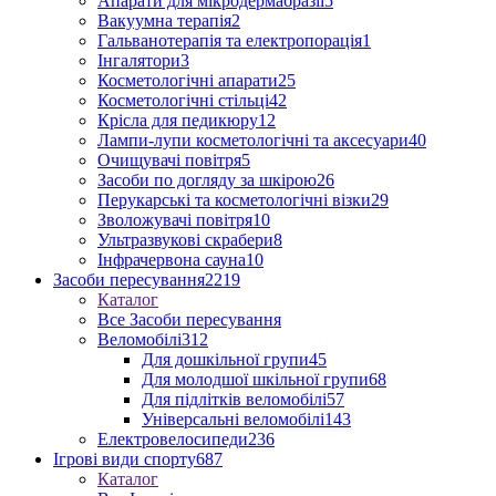
Апарати для мікродермабразії
5
Вакуумна терапія
2
Гальванотерапія та електропорація
1
Інгалятори
3
Косметологічні апарати
25
Косметологічні стільці
42
Крісла для педикюру
12
Лампи-лупи косметологічні та аксесуари
40
Очищувачі повітря
5
Засоби по догляду за шкірою
26
Перукарські та косметологічні візки
29
Зволожувачі повітря
10
Ультразвукові скрабери
8
Інфрачервона сауна
10
Засоби пересування
2219
Каталог
Все Засоби пересування
Веломобілі
312
Для дошкільної групи
45
Для молодшої шкільної групи
68
Для підлітків веломобілі
57
Універсальні веломобілі
143
Електровелосипеди
236
Ігрові види спорту
687
Каталог