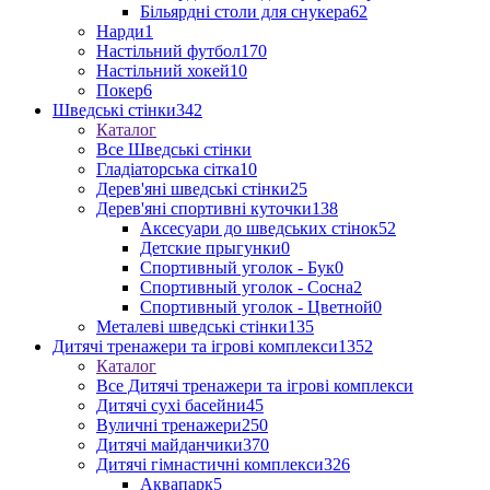
Більярдні столи для снукера
62
Нарди
1
Настільний футбол
170
Настільний хокей
10
Покер
6
Шведські стінки
342
Каталог
Все Шведські стінки
Гладіаторська сітка
10
Дерев'яні шведські стінки
25
Дерев'яні спортивні куточки
138
Аксесуари до шведських стінок
52
Детские прыгунки
0
Спортивный уголок - Бук
0
Спортивный уголок - Сосна
2
Спортивный уголок - Цветной
0
Металеві шведські стінки
135
Дитячі тренажери та ігрові комплекси
1352
Каталог
Все Дитячі тренажери та ігрові комплекси
Дитячі сухі басейни
45
Вуличні тренажери
250
Дитячі майданчики
370
Дитячі гімнастичні комплекси
326
Аквапарк
5