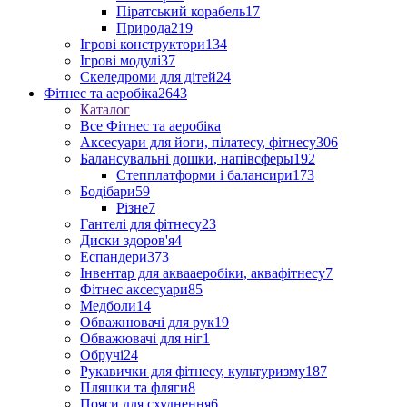
Піратський корабель
17
Природа
219
Ігрові конструктори
134
Ігрові модулі
37
Скеледроми для дітей
24
Фітнес та аеробіка
2643
Каталог
Все Фітнес та аеробіка
Аксесуари для йоги, пілатесу, фітнесу
306
Балансувальні дошки, напівсферы
192
Степплатформи і балансири
173
Бодібари
59
Різне
7
Гантелі для фітнесу
23
Диски здоров'я
4
Еспандери
373
Інвентар для аквааеробіки, аквафітнесу
7
Фітнес аксесуари
85
Медболи
14
Обважнювачі для рук
19
Обважювачі для ніг
1
Обручі
24
Рукавички для фітнесу, культуризму
187
Пляшки та фляги
8
Пояси для схуднення
6