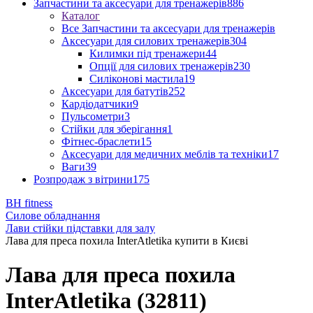
Запчастини та аксесуари для тренажерів
886
Каталог
Все Запчастини та аксесуари для тренажерів
Аксесуари для силових тренажерів
304
Килимки під тренажери
44
Опції для силових тренажерів
230
Силіконові мастила
19
Аксесуари для батутів
252
Кардіодатчики
9
Пульсометри
3
Стійки для зберігання
1
Фітнес-браслети
15
Аксесуари для медичних меблів та техніки
17
Ваги
39
Розпродаж з вітрини
175
BH fitness
Силове обладнання
Лави стійки підставки для залу
Лава для преса похила InterAtletika купити в Києві
Лава для преса похила
InterAtletika (32811)