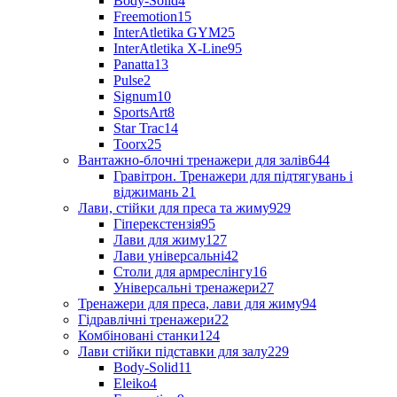
Body-Solid
4
Freemotion
15
InterAtletika GYM
25
InterAtletika X-Line
95
Panatta
13
Pulse
2
Signum
10
SportsArt
8
Star Trac
14
Toorx
25
Вантажно-блочні тренажери для залів
644
Гравітрон. Тренажери для підтягувань і
віджимань
21
Лави, стійки для преса та жиму
929
Гіперекстензія
95
Лави для жиму
127
Лави універсальні
42
Столи для армреслінгу
16
Універсальні тренажери
27
Тренажери для преса, лави для жиму
94
Гідравлічні тренажери
22
Комбіновані станки
124
Лави стійки підставки для залу
229
Body-Solid
11
Eleiko
4