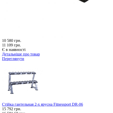
10 580
грн.
11 109 грн.
Є в наявності
Детальніше про товар
Переглянути
Стійка гантельная 2-х ярусна Fitnessport DR-06
15 792
грн.