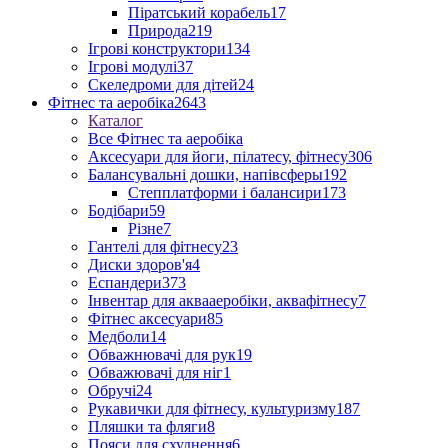
Піратський корабель
17
Природа
219
Ігрові конструктори
134
Ігрові модулі
37
Скеледроми для дітей
24
Фітнес та аеробіка
2643
Каталог
Все Фітнес та аеробіка
Аксесуари для йоги, пілатесу, фітнесу
306
Балансувальні дошки, напівсферы
192
Степплатформи і балансири
173
Бодібари
59
Різне
7
Гантелі для фітнесу
23
Диски здоров'я
4
Еспандери
373
Інвентар для аквааеробіки, аквафітнесу
7
Фітнес аксесуари
85
Медболи
14
Обважнювачі для рук
19
Обважювачі для ніг
1
Обручі
24
Рукавички для фітнесу, культуризму
187
Пляшки та фляги
8
Пояси для схуднення
6