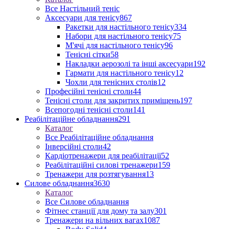
Все Настільний теніс
Аксесуари для тенісу
867
Ракетки для настільного тенісу
334
Набори для настільного тенісу
75
М'ячі для настільного тенісу
96
Тенісні сітки
58
Накладки аерозолі та інші аксесуари
192
Гармати для настільного тенісу
12
Чохли для тенісних столів
12
Професійні тенісні столи
44
Тенісні столи для закритих приміщень
197
Всепогодні тенісні столи
141
Реабілітаційне обладнання
291
Каталог
Все Реабілітаційне обладнання
Інверсійні столи
42
Кардіотренажери для реабілітації
52
Реабілітаційні силові тренажери
159
Тренажери для розтягування
13
Силове обладнання
3630
Каталог
Все Силове обладнання
Фітнес станції для дому та залу
301
Тренажери на вільних вагах
1087