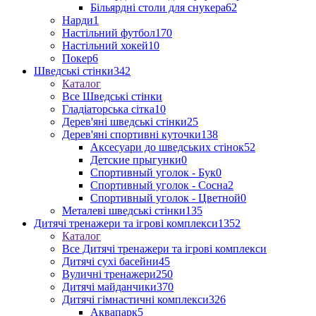
Більярдні столи для снукера
62
Нарди
1
Настільний футбол
170
Настільний хокей
10
Покер
6
Шведські стінки
342
Каталог
Все Шведські стінки
Гладіаторська сітка
10
Дерев'яні шведські стінки
25
Дерев'яні спортивні куточки
138
Аксесуари до шведських стінок
52
Детские прыгунки
0
Спортивный уголок - Бук
0
Спортивный уголок - Сосна
2
Спортивный уголок - Цветной
0
Металеві шведські стінки
135
Дитячі тренажери та ігрові комплекси
1352
Каталог
Все Дитячі тренажери та ігрові комплекси
Дитячі сухі басейни
45
Вуличні тренажери
250
Дитячі майданчики
370
Дитячі гімнастичні комплекси
326
Аквапарк
5