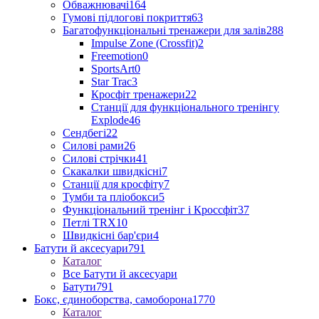
Обважнювачі
164
Гумові підлогові покриття
63
Багатофункціональні тренажери для залів
288
Impulse Zone (Crossfit)
2
Freemotion
0
SportsArt
0
Star Trac
3
Кросфіт тренажери
22
Станції для функціонального тренінгу
Explode
46
Сендбегі
22
Силові рами
26
Силові стрічки
41
Скакалки швидкісні
7
Станції для кросфіту
7
Тумби та пліобокси
5
Функціональний тренінг і Кроссфіт
37
Петлі TRX
10
Швидкісні бар'єри
4
Батути й аксесуари
791
Каталог
Все Батути й аксесуари
Батути
791
Бокс, єдиноборства, самоборона
1770
Каталог