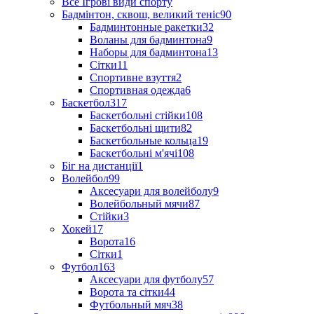
Все Ігрові види спорту
Бадмінтон, сквош, великий теніс
90
Бадминтонные ракетки
32
Воланы для бадминтона
9
Наборы для бадминтона
13
Сітки
11
Спортивне взуття
2
Спортивная одежда
6
Баскетбол
317
Баскетбольні стійки
108
Баскетбольні щити
82
Баскетбольные кольца
19
Баскетбольні м'ячі
108
Біг на дистанції
1
Волейбол
99
Аксесуари для волейболу
9
Волейбольный мячи
87
Стійки
3
Хокей
17
Ворота
16
Сітки
1
Футбол
163
Аксесуари для футболу
57
Ворота та сітки
44
Футбольный мяч
38