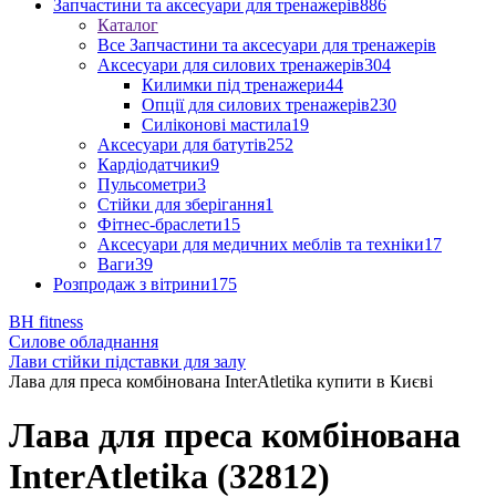
Запчастини та аксесуари для тренажерів
886
Каталог
Все Запчастини та аксесуари для тренажерів
Аксесуари для силових тренажерів
304
Килимки під тренажери
44
Опції для силових тренажерів
230
Силіконові мастила
19
Аксесуари для батутів
252
Кардіодатчики
9
Пульсометри
3
Стійки для зберігання
1
Фітнес-браслети
15
Аксесуари для медичних меблів та техніки
17
Ваги
39
Розпродаж з вітрини
175
BH fitness
Силове обладнання
Лави стійки підставки для залу
Лава для преса комбінована InterAtletika купити в Києві
Лава для преса комбінована
InterAtletika (32812)