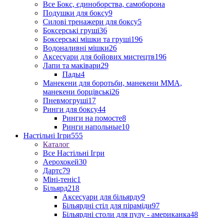
Все Бокс, єдиноборства, самоборона
Подушки для боксу
9
Силові тренажери для боксу
5
Боксерські груші
36
Боксерські мішки та груші
196
Водоналивні мішки
26
Аксесуари для бойових мистецтв
196
Лапи та маківари
29
Пады
4
Манекени для боротьби, манекени ММА,
манекени борцівські
26
Пневмогруші
17
Ринги для боксу
44
Ринги на помосте
8
Ринги напольные
10
Настільні Ігри
555
Каталог
Все Настільні Ігри
Аерохокей
30
Дартс
79
Міні-теніс
1
Більярд
218
Аксесуари для більярду
9
Більярдні стіл для піраміди
97
Більярдні столи для пулу - американка
48