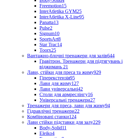
Body-Solid
4
Freemotion
15
InterAtletika GYM
25
InterAtletika X-Line
95
Panatta
13
Pulse
2
Signum
10
SportsArt
8
Star Trac
14
Toorx
25
Вантажно-блочні тренажери для залів
644
Гравітрон. Тренажери для підтягувань і
віджимань
21
Лави, стійки для преса та жиму
929
Гіперекстензія
95
Лави для жиму
127
Лави універсальні
42
Столи для армреслінгу
16
Універсальні тренажери
27
Тренажери для преса, лави для жиму
94
Гідравлічні тренажери
22
Комбіновані станки
124
Лави стійки підставки для залу
229
Body-Solid
11
Eleiko
4