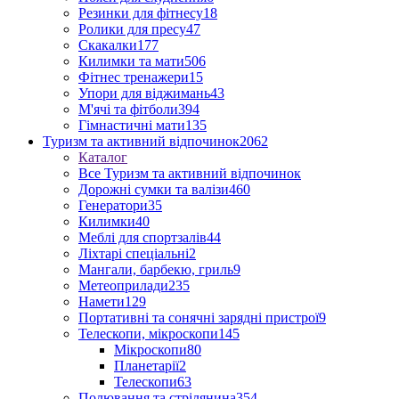
Резинки для фітнесу
18
Ролики для пресу
47
Скакалки
177
Килимки та мати
506
Фітнес тренажери
15
Упори для віджимань
43
М'ячі та фітболи
394
Гімнастичні мати
135
Туризм та активний відпочинок
2062
Каталог
Все Туризм та активний відпочинок
Дорожні сумки та валізи
460
Генератори
35
Килимки
40
Меблі для спортзалів
44
Ліхтарі спеціальні
2
Мангали, барбекю, гриль
9
Метеоприлади
235
Намети
129
Портативні та сонячні зарядні пристрої
9
Телескопи, мікроскопи
145
Мікроскопи
80
Планетарії
2
Телескопи
63
Полювання та стрілянина
354