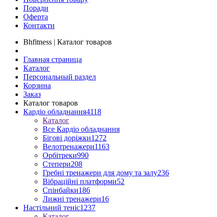
Поради
Оферта
Контакти
Bhfitness | Каталог товаров
Главная страница
Каталог
Персональный раздел
Корзина
Заказ
Каталог товаров
Кардіо обладнання
4118
Каталог
Все Кардіо обладнання
Бігові доріжки
1272
Велотренажери
1163
Орбітреки
990
Степери
208
Гребні тренажери для дому та залу
236
Вібраційні платформи
52
Спінбайки
186
Лижні тренажери
16
Настільний теніс
1237
Каталог