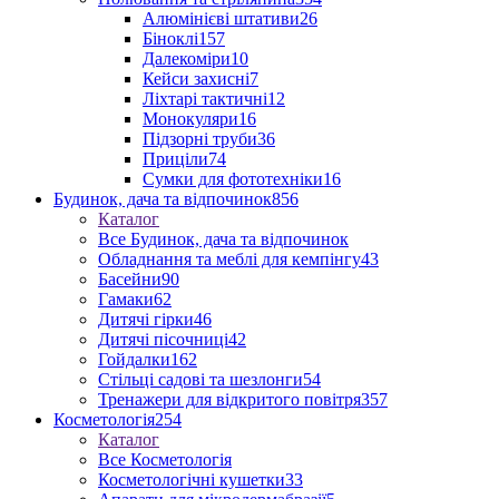
Алюмінієві штативи
26
Біноклі
157
Далекоміри
10
Кейси захисні
7
Ліхтарі тактичні
12
Монокуляри
16
Підзорні труби
36
Приціли
74
Сумки для фототехніки
16
Будинок, дача та відпочинок
856
Каталог
Все Будинок, дача та відпочинок
Обладнання та меблі для кемпінгу
43
Басейни
90
Гамаки
62
Дитячі гірки
46
Дитячі пісочниці
42
Гойдалки
162
Стільці садові та шезлонги
54
Тренажери для відкритого повітря
357
Косметологія
254
Каталог
Все Косметологія
Косметологічні кушетки
33