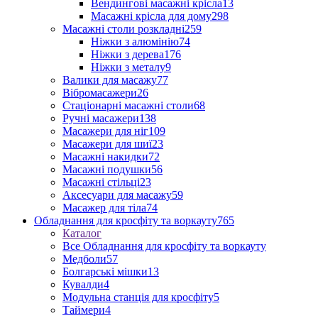
Вендингові масажні крісла
13
Масажні крісла для дому
298
Масажні столи розкладні
259
Ніжки з алюмінію
74
Ніжки з дерева
176
Ніжки з металу
9
Валики для масажу
77
Вібромасажери
26
Стаціонарні масажні столи
68
Ручні масажери
138
Масажери для ніг
109
Масажери для шиї
23
Масажні накидки
72
Масажні подушки
56
Масажні стільці
23
Аксесуари для масажу
59
Масажер для тіла
74
Обладнання для кросфіту та воркауту
765
Каталог
Все Обладнання для кросфіту та воркауту
Медболи
57
Болгарські мішки
13
Кувалди
4
Модульна станція для кросфіту
5
Таймери
4