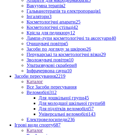
Апарати для мікродермабразії
5
Вакуумна терапія
2
Гальванотерапія та електропорація
1
Інгалятори
3
Косметологічні апарати
25
Косметологічні стільці
42
Крісла для педикюру
12
Лампи-лупи косметологічні та аксесуари
40
Очищувачі повітря
5
Засоби по догляду за шкірою
26
Перукарські та косметологічні візки
29
Зволожувачі повітря
10
Ультразвукові скрабери
8
Інфрачервона сауна
10
Засоби пересування
2219
Каталог
Все Засоби пересування
Веломобілі
312
Для дошкільної групи
45
Для молодшої шкільної групи
68
Для підлітків веломобілі
57
Універсальні веломобілі
143
Електровелосипеди
236
Ігрові види спорту
687
Каталог