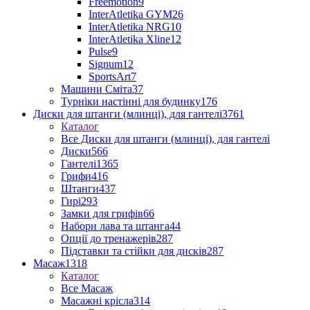
Freemotion
9
InterAtletika GYM
26
InterAtletika NRG
10
InterAtletika Xline
12
Pulse
9
Signum
12
SportsArt
7
Машини Сміта
37
Турніки настінні для будинку
176
Диски для штанги (млинці), для гантелі
3761
Каталог
Все Диски для штанги (млинці), для гантелі
Диски
566
Гантелі
1365
Грифи
416
Штанги
437
Гирі
293
Замки для грифів
66
Набори лава та штанга
44
Опції до тренажерів
287
Підставки та стійки для дисків
287
Масаж
1318
Каталог
Все Масаж
Масажні крісла
314