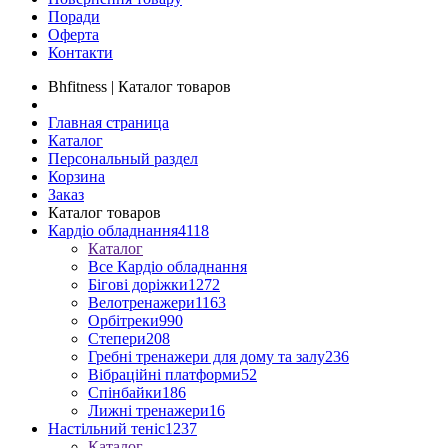
Поради
Оферта
Контакти
Bhfitness | Каталог товаров
Главная страница
Каталог
Персональный раздел
Корзина
Заказ
Каталог товаров
Кардіо обладнання
4118
Каталог
Все Кардіо обладнання
Бігові доріжки
1272
Велотренажери
1163
Орбітреки
990
Степери
208
Гребні тренажери для дому та залу
236
Вібраційні платформи
52
Спінбайки
186
Лижні тренажери
16
Настільний теніс
1237
Каталог