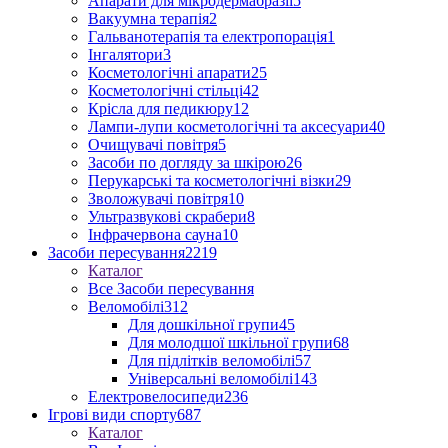
Апарати для мікродермабразії
5
Вакуумна терапія
2
Гальванотерапія та електропорація
1
Інгалятори
3
Косметологічні апарати
25
Косметологічні стільці
42
Крісла для педикюру
12
Лампи-лупи косметологічні та аксесуари
40
Очищувачі повітря
5
Засоби по догляду за шкірою
26
Перукарські та косметологічні візки
29
Зволожувачі повітря
10
Ультразвукові скрабери
8
Інфрачервона сауна
10
Засоби пересування
2219
Каталог
Все Засоби пересування
Веломобілі
312
Для дошкільної групи
45
Для молодшої шкільної групи
68
Для підлітків веломобілі
57
Універсальні веломобілі
143
Електровелосипеди
236
Ігрові види спорту
687
Каталог