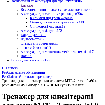
Запчастини та аксесуари для тренажерів
886
Каталог
Все Запчастини та аксесуари для тренажерів
Аксесуари для силових тренажерів
304
Килимки під тренажери
44
Опції для силових тренажерів
230
Силіконові мастила
19
Аксесуари для батутів
252
Кардіодатчики
9
Пульсометри
3
Стійки для зберігання
1
Фітнес-браслети
15
Аксесуари для медичних меблів та техніки
17
Ваги
39
Розпродаж з вітрини
175
BH fitness
Реабілітаційне обладнання
Реабілітаційні силові тренажери
Тренажер для кинезитерапии для дома МТБ-2 стеки 2х60 кг,
рама 40х40 мм BruStyle КЗС-016.60 купити в Києві
Тренажер для кінезітерапії