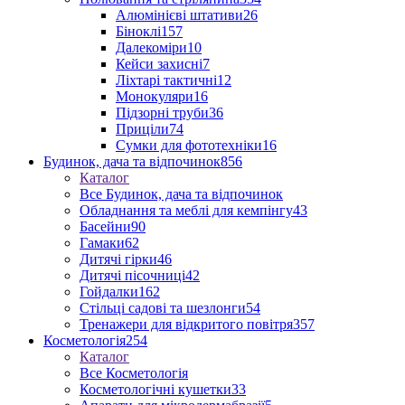
Алюмінієві штативи
26
Біноклі
157
Далекоміри
10
Кейси захисні
7
Ліхтарі тактичні
12
Монокуляри
16
Підзорні труби
36
Приціли
74
Сумки для фототехніки
16
Будинок, дача та відпочинок
856
Каталог
Все Будинок, дача та відпочинок
Обладнання та меблі для кемпінгу
43
Басейни
90
Гамаки
62
Дитячі гірки
46
Дитячі пісочниці
42
Гойдалки
162
Стільці садові та шезлонги
54
Тренажери для відкритого повітря
357
Косметологія
254
Каталог
Все Косметологія
Косметологічні кушетки
33