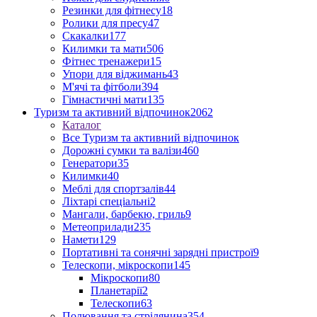
Резинки для фітнесу
18
Ролики для пресу
47
Скакалки
177
Килимки та мати
506
Фітнес тренажери
15
Упори для віджимань
43
М'ячі та фітболи
394
Гімнастичні мати
135
Туризм та активний відпочинок
2062
Каталог
Все Туризм та активний відпочинок
Дорожні сумки та валізи
460
Генератори
35
Килимки
40
Меблі для спортзалів
44
Ліхтарі спеціальні
2
Мангали, барбекю, гриль
9
Метеоприлади
235
Намети
129
Портативні та сонячні зарядні пристрої
9
Телескопи, мікроскопи
145
Мікроскопи
80
Планетарії
2
Телескопи
63
Полювання та стрілянина
354