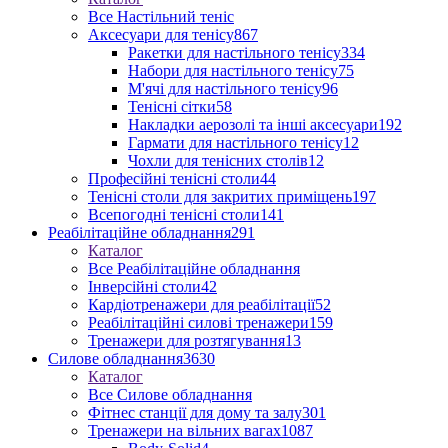
Все Настільний теніс
Аксесуари для тенісу
867
Ракетки для настільного тенісу
334
Набори для настільного тенісу
75
М'ячі для настільного тенісу
96
Тенісні сітки
58
Накладки аерозолі та інші аксесуари
192
Гармати для настільного тенісу
12
Чохли для тенісних столів
12
Професійні тенісні столи
44
Тенісні столи для закритих приміщень
197
Всепогодні тенісні столи
141
Реабілітаційне обладнання
291
Каталог
Все Реабілітаційне обладнання
Інверсійні столи
42
Кардіотренажери для реабілітації
52
Реабілітаційні силові тренажери
159
Тренажери для розтягування
13
Силове обладнання
3630
Каталог
Все Силове обладнання
Фітнес станції для дому та залу
301
Тренажери на вільних вагах
1087