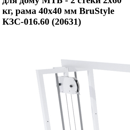
для дому МТБ - 2 стеки 2х60
кг, рама 40х40 мм BruStyle
КЗС-016.60 (20631)