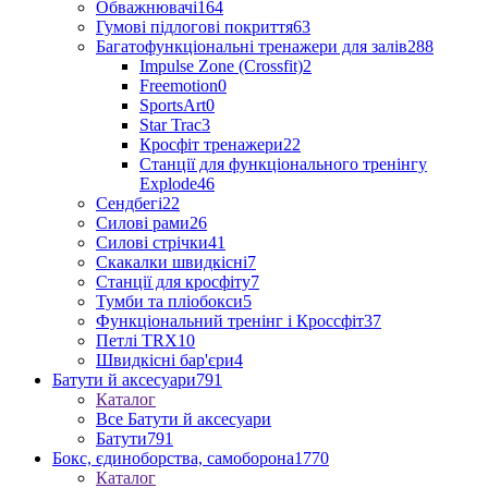
Обважнювачі
164
Гумові підлогові покриття
63
Багатофункціональні тренажери для залів
288
Impulse Zone (Crossfit)
2
Freemotion
0
SportsArt
0
Star Trac
3
Кросфіт тренажери
22
Станції для функціонального тренінгу
Explode
46
Сендбегі
22
Силові рами
26
Силові стрічки
41
Скакалки швидкісні
7
Станції для кросфіту
7
Тумби та пліобокси
5
Функціональний тренінг і Кроссфіт
37
Петлі TRX
10
Швидкісні бар'єри
4
Батути й аксесуари
791
Каталог
Все Батути й аксесуари
Батути
791
Бокс, єдиноборства, самоборона
1770
Каталог