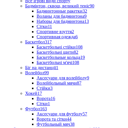
Все Ігрові види спорту
Бадмінтон, сквош, великий теніс
90
Бадминтонные ракетки
32
Воланы для бадминтона
9
Наборы для бадминтона
13
Сітки
11
Спортивне взуття
2
Спортивная одежда
6
Баскетбол
317
Баскетбольні стійки
108
Баскетбольні щити
82
Баскетбольные кольца
19
Баскетбольні м'ячі
108
Біг на дистанції
1
Волейбол
99
Аксесуари для волейболу
9
Волейбольный мячи
87
Стійки
3
Хокей
17
Ворота
16
Сітки
1
Футбол
163
Аксесуари для футболу
57
Ворота та сітки
44
Футбольный мяч
38