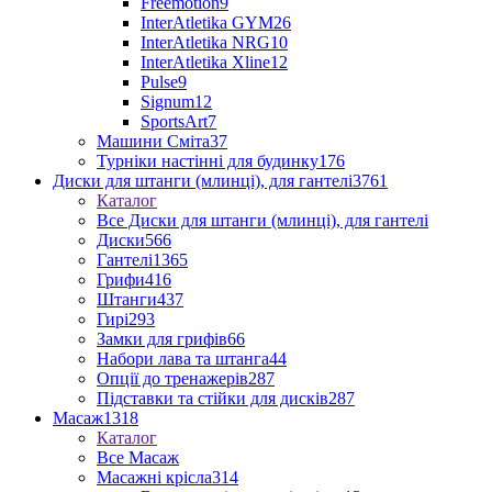
Freemotion
9
InterAtletika GYM
26
InterAtletika NRG
10
InterAtletika Xline
12
Pulse
9
Signum
12
SportsArt
7
Машини Сміта
37
Турніки настінні для будинку
176
Диски для штанги (млинці), для гантелі
3761
Каталог
Все Диски для штанги (млинці), для гантелі
Диски
566
Гантелі
1365
Грифи
416
Штанги
437
Гирі
293
Замки для грифів
66
Набори лава та штанга
44
Опції до тренажерів
287
Підставки та стійки для дисків
287
Масаж
1318
Каталог
Все Масаж
Масажні крісла
314