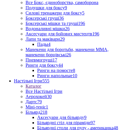
Все Бокс, єдиноборства, самоборона
Подушки для боксу
9
Силові тренажери для боксу
5
Боксерські груші
36
Боксерські мішки та груші
196
Водоналивні мішки
26
Аксесуари для бойових мистецтв
196
Лапи та маківари
29
Пады
4
Манекени для боротьби, манекени ММА,
манекени борцівські
26
Пневмогруші
17
Ринги для боксу
44
Ринги на помосте
8
Ринги напольные
10
Настільні Ігри
555
Каталог
Все Настільні Ігри
Аерохокей
30
Дартс
79
Міні-теніс
1
Більярд
218
Аксесуари для більярду
9
Більярдні стіл для піраміди
97
Більярдні столи для пулу - американка
48