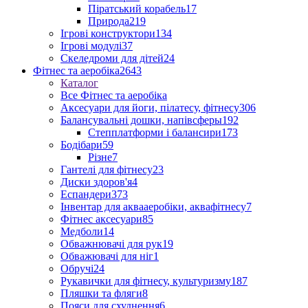
Піратський корабель
17
Природа
219
Ігрові конструктори
134
Ігрові модулі
37
Скеледроми для дітей
24
Фітнес та аеробіка
2643
Каталог
Все Фітнес та аеробіка
Аксесуари для йоги, пілатесу, фітнесу
306
Балансувальні дошки, напівсферы
192
Степплатформи і балансири
173
Бодібари
59
Різне
7
Гантелі для фітнесу
23
Диски здоров'я
4
Еспандери
373
Інвентар для аквааеробіки, аквафітнесу
7
Фітнес аксесуари
85
Медболи
14
Обважнювачі для рук
19
Обважювачі для ніг
1
Обручі
24
Рукавички для фітнесу, культуризму
187
Пляшки та фляги
8
Пояси для схуднення
6