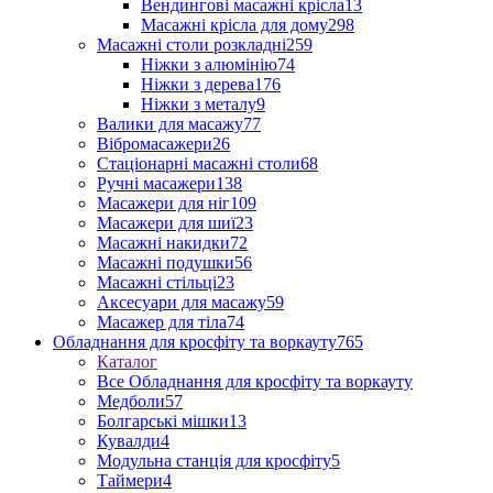
Вендингові масажні крісла
13
Масажні крісла для дому
298
Масажні столи розкладні
259
Ніжки з алюмінію
74
Ніжки з дерева
176
Ніжки з металу
9
Валики для масажу
77
Вібромасажери
26
Стаціонарні масажні столи
68
Ручні масажери
138
Масажери для ніг
109
Масажери для шиї
23
Масажні накидки
72
Масажні подушки
56
Масажні стільці
23
Аксесуари для масажу
59
Масажер для тіла
74
Обладнання для кросфіту та воркауту
765
Каталог
Все Обладнання для кросфіту та воркауту
Медболи
57
Болгарські мішки
13
Кувалди
4
Модульна станція для кросфіту
5
Таймери
4