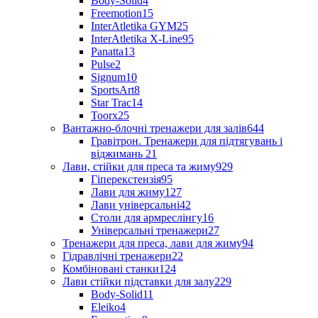
Body-Solid
4
Freemotion
15
InterAtletika GYM
25
InterAtletika X-Line
95
Panatta
13
Pulse
2
Signum
10
SportsArt
8
Star Trac
14
Toorx
25
Вантажно-блочні тренажери для залів
644
Гравітрон. Тренажери для підтягувань і
віджимань
21
Лави, стійки для преса та жиму
929
Гіперекстензія
95
Лави для жиму
127
Лави універсальні
42
Столи для армреслінгу
16
Універсальні тренажери
27
Тренажери для преса, лави для жиму
94
Гідравлічні тренажери
22
Комбіновані станки
124
Лави стійки підставки для залу
229
Body-Solid
11
Eleiko
4