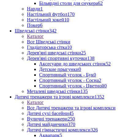
Більярдні столи для снукера
62
Нарди
1
Настільний футбол
170
Настільний хокей
10
Покер
6
Шведські стінки
342
Каталог
Все Шведські стінки
Гладіаторська сітка
10
Дерев'яні шведські стінки
25
Дерев'яні спортивні куточки
138
Аксесуари до шведських стінок
52
Детские прыгунки
0
Спортивный уголок - Бук
0
Спортивный уголок - Сосна
2
Спортивный уголок - Цветной
0
Металеві шведські стінки
135
Дитячі тренажери та ігрові комплекси
1352
Каталог
Все Дитячі тренажери та ігрові комплекси
Дитячі сухі басейни
45
Вуличні тренажери
250
Дитячі майданчики
370
Дитячі гімнастичні комплекси
326
Аквапарк
5